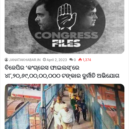
JANATAKHABAR.IN
April 2, 2023
0
1,374
ବିଜେପିର ‘କଂଗ୍ରେସ ଫାଇଲସ୍’ରେ
୪୮,୨୦,୬୯,୦୦,୦୦,୦୦୦ ଟଙ୍କାର ଦୁର୍ନୀତି ଅଭିଯୋଗ