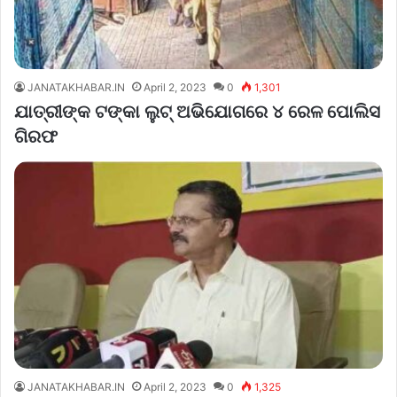
JANATAKHABAR.IN
April 2, 2023
0
1,301
ଯାତ୍ରୀଙ୍କ ଟଙ୍କା ଲୁଟ୍ ଅଭିଯୋଗରେ ୪ ରେଳ ପୋଲିସ
ଗିରଫ
JANATAKHABAR.IN
April 2, 2023
0
1,325