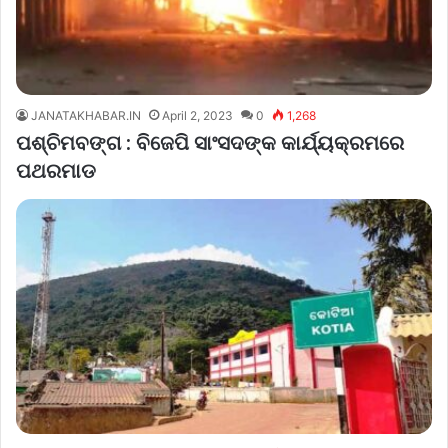
JANATAKHABAR.IN
April 2, 2023
0
1,268
ପଶ୍ଚିମବଙ୍ଗ : ବିଜେପି ସାଂସଦଙ୍କ କାର୍ଯ୍ୟକ୍ରମରେ
ପଥରମାଡ