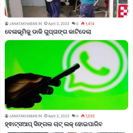
JANATAKHABAR.IN
April 3, 2023
0
1,414
ବେଳାଭୂମିକୁ ଡାକି ଗୁପ୍ତାଙ୍ଗ କାଟିଦେଲା
JANATAKHABAR.IN
April 3, 2023
0
1,535
ହ୍ଵାଟ୍ସଆପ୍‌ ସିଙ୍ଗଲ ଚାଟ୍‌ ଲକ୍‌ ହୋଇପାରିବ