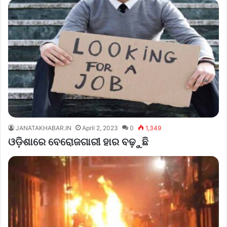
JANATAKHABAR.IN
April 2, 2023
0
1,349
ଓଡ଼ିଶାରେ ବେରୋଜଗାରୀ ହାର ବଢ଼ୁଛି