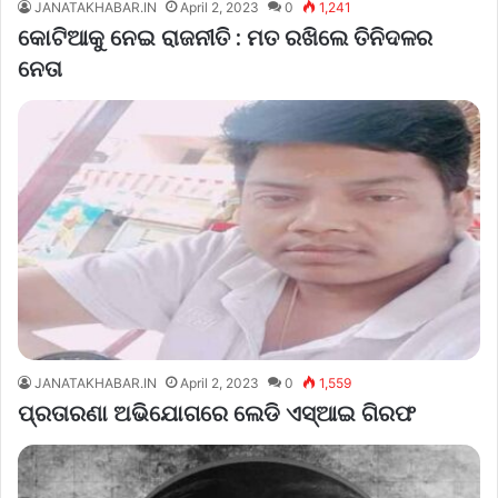
JANATAKHABAR.IN
April 2, 2023
0
1,241
କୋଟିଆକୁ ନେଇ ରାଜନୀତି : ମତ ରଖିଲେ ତିନିଦଳର
ନେତା
JANATAKHABAR.IN
April 2, 2023
0
1,559
ପ୍ରତାରଣା ଅଭିଯୋଗରେ ଲେଡି ଏସ୍‌ଆଇ ଗିରଫ