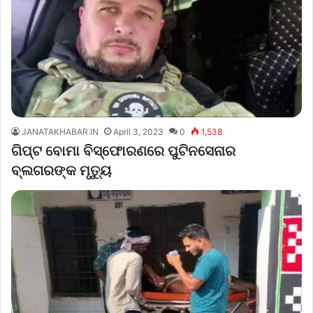
JANATAKHABAR.IN
April 3, 2023
0
1,538
ଗିପ୍ଟ ବୋମା ବିସ୍ଫୋରଣରେ ପୁଟିନସେନାର
ବ୍ଲଗରଙ୍କ ମୃତ୍ୟୁ