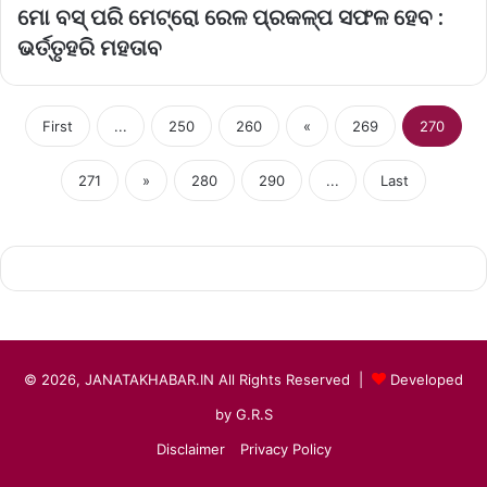
ମୋ ବସ୍ ପରି ମେଟ୍ରୋ ରେଳ ପ୍ରକଳ୍ପ ସଫଳ ହେବ :
ଭର୍ତ୍ତୃହରି ମହତାବ
First
...
250
260
«
269
270
271
»
280
290
...
Last
© 2026, JANATAKHABAR.IN All Rights Reserved |
Developed
by G.R.S
Disclaimer
Privacy Policy