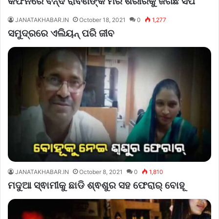
କଫିନରେ ବନ୍ଦ ରାବଣଙ୍କ ମର ଶରୀରକୁ ଜଗିଛି ସର୍ପ
JANATAKHABAR.IN
October 18, 2021
0
1,277
ସମୁଦ୍ରରେ ଏଲିୟନ୍ ପରି ଜୀବ
JANATAKHABAR.IN
October 8, 2021
0
1,810
ମଦୁଆ ସ୍ଵାମୀକୁ ଛାଡି ଶ୍ଵଶୁର ସହ ଫେରାର୍ ବୋହୂ