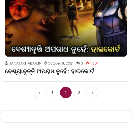
JANATAKHABAR.IN
October 8, 2021
0
1,301
ବେଶ୍ୟାବୃତ୍ତି ଅପରାଧ ନୁହେଁ : ହାଇକୋର୍ଟ
«
1
2
3
»