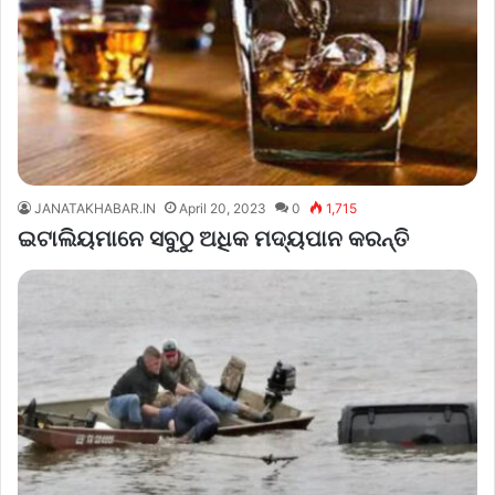
JANATAKHABAR.IN
April 20, 2023
0
1,715
ଇଟାଲିୟମାନେ ସବୁଠୁ ଅଧିକ ମଦ୍ୟପାନ କରନ୍ତି