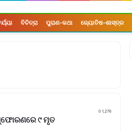
୍ଯ୍ୟା
ବିଚିତ୍ରା
ପୁରାଣ-କଥା
ଜ୍ୟୋତିଷ-ଶାସ୍ତ୍ର
0
1,276
ିସ୍ଫୋରଣରେ ୯ ମୃତ