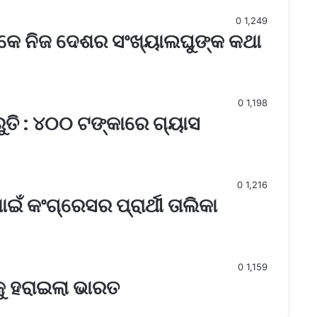
0
1,249
ୋକେ ନିଜ ଦେଶର ସଂଖ୍ୟାଲଘୁଙ୍କ କଥା
0
1,198
ରୁତି : ୪୦୦ ଟଙ୍କାରେ ଗ୍ୟାସ
0
1,216
ଇଁ କଂଗ୍ରେସର ପ୍ରାର୍ଥୀ ତାଲିକା
0
1,159
କୁ ହରାଇଲା ଭାରତ