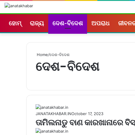
ହୋମ୍
ରାଜ୍ୟ
ଦେଶ-ବିଦେଶ
ଅପରାଧ
ଜୀବନଚର
Home
/
ଦେଶ-ବିଦେଶ
ଦେଶ-ବିଦେଶ
JANATAKHABAR.IN
October 17, 2023
ତାମିଲନାଡୁ ବାଣ କାରଖାନାରେ ବ