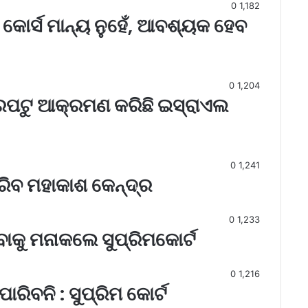
0
1,182
ି କୋର୍ସ ମାନ୍ୟ ନୁହେଁ, ଆବଶ୍ୟକ ହେବ
0
1,204
୍ରପଟୁ ଆକ୍ରମଣ କରିଛି ଇସ୍ରାଏଲ
0
1,241
ରିବ ମହାକାଶ କେନ୍ଦ୍ର
0
1,233
ବାକୁ ମନାକଲେ ସୁପ୍ରିମକୋର୍ଟ
0
1,216
ରିବନି : ସୁପ୍ରିମ କୋର୍ଟ