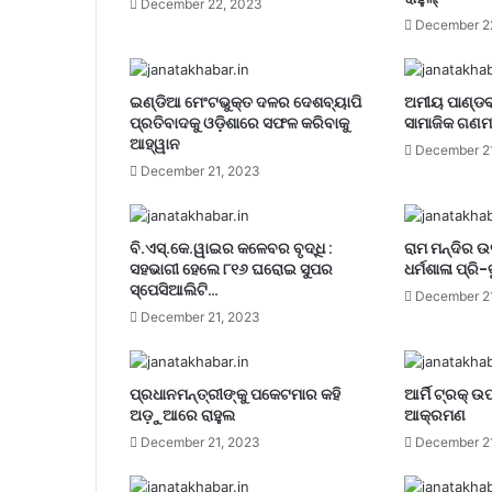
December 22, 2023
December 2
ଇଣ୍ଡିଆ ମେଂଟଭୁକ୍ତ ଦଳର ଦେଶବ୍ୟାପି
ଅମୀୟ ପାଣ୍ଡବ
ପ୍ରତିବାଦକୁ ଓଡ଼ିଶାରେ ସଫଳ କରିବାକୁ
ସାମାଜିକ ଗଣମ
ଆହ୍ୱାନ
December 2
December 21, 2023
ବି.ଏସ୍.କେ.ୱାଇର କଳେବର ବୃଦ୍ଧି :
ରାମ ମନ୍ଦିର 
ସହଭାଗୀ ହେଲେ ୮୧୬ ଘରୋଇ ସୁପର
ଧର୍ମଶାଳା ପ୍ରି-ବ
ସ୍ପେସିଆଲିଟି…
December 2
December 21, 2023
ପ୍ରଧାନମନ୍ତ୍ରୀଙ୍କୁ ପକେଟମାର କହି
ଆର୍ମି ଟ୍ରକ୍
ଅଡ଼ୁଆରେ ରାହୁଲ
ଆକ୍ରମଣ
December 21, 2023
December 2