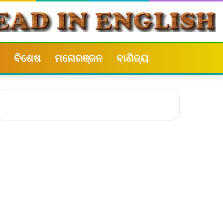
ବିଶେଷ
ମନୋରଞ୍ଜନ
ବାଣିଜ୍ୟ