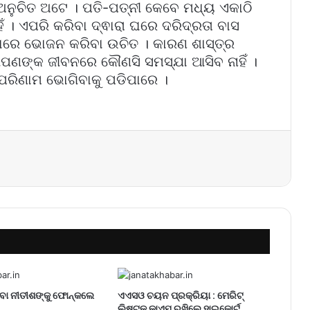
ଅନୁଚିତ ଅଟେ । ପତି-ପତ୍ନୀ କେବେ ମଧ୍ୟ ଏକାଠି
 । ଏପରି କରିବା ଦ୍ଵାରା ଘରେ ଦରିଦ୍ରତା ବାସ
ୁସାରେ ଭୋଜନ କରିବା ଉଚିତ । କାରଣ ଶାସ୍ତ୍ର
ଆପଣଙ୍କ ଜୀବନରେ କୌଣସି ସମସ୍ଯା ଆସିବ ନାହିଁ ।
 ପରିଣାମ ଭୋଗିବାକୁ ପଡିପାରେ ।
Messenger
ବା ନୀତୀଶଙ୍କୁ ଫୋନ୍‌କଲେ
ଏଏସଓ ଚୟନ ପ୍ରକ୍ରିୟା : ମେରିଟ୍
ଲିଷ୍ଟକୁ କାଏମ ରଖିଲେ ହାଇକୋର୍ଟ