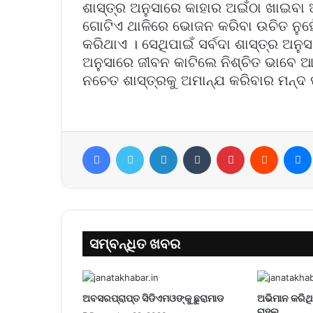
ଶାସ୍ତ୍ର ଅନୁସାରେ କାହାର ଅଇଁଠା ଖାଇବା 
ଗୋଟିଏ ଥାଳିରେ ଭୋଜନ କରିବା ଉଚିତ ନୁହେଁ
କରିଥାଏ । ସେଥିପାଇଁ ସର୍ବଦା ଶାସ୍ତ୍ର ଅନ
ଅନୁସାରେ ଜୀବନ କାଟିଲେ ନିଶ୍ଚିତ ଭାବେ 
ନଚେତ ଶାସ୍ତ୍ରକୁ ଅମାନ୍ଯ କରିବାର ମନ୍ଦ
Facebook
Twitter
LinkedIn
Tumblr
Pinterest
Reddit
ସମ୍ବନ୍ଧିତ ଖବର
ଅବସରପ୍ରାପ୍ତ ସିଡିଏମଓଙ୍କୁ ଛୁରାମାଡ
ଅଭିମାନ କରିଥି
ରାହୁଲ୍‌