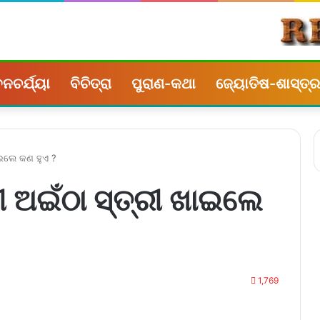
ନଚର୍ଯ୍ୟା
ବିଚିତ୍ରା
ପୁରାଣ-କଥା
ଜ୍ୟୋତିଷ-ଶାସ୍ତ୍ର
ଖାଇଲେ କଣ ହୁଏ ?
ମୀ ଅଇଁଠା ସ୍ତ୍ରୀ ଖାଇଲେ
1,769