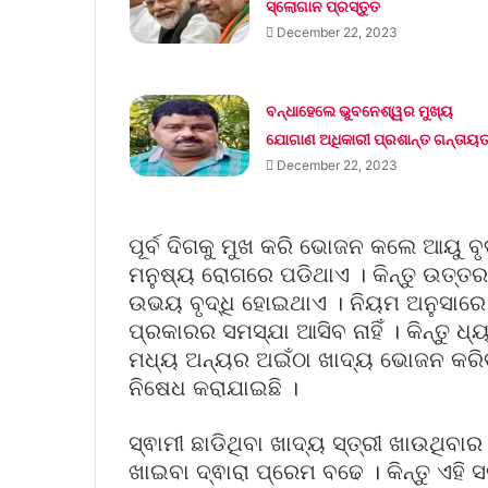
ସ୍ଲୋଗାନ ପ୍ରସ୍ତୁତ
December 22, 2023
ବନ୍ଧାହେଲେ ଭୁବନେଶ୍ୱର ମୁଖ୍ୟ
ଯୋଗାଣ ଅଧିକାରୀ ପ୍ରଶାନ୍ତ ଗନ୍ତାୟ
December 22, 2023
ପୂର୍ବ ଦିଗକୁ ମୁଖ କରି ଭୋଜନ କଲେ ଆୟୁ ବ
ମନୁଷ୍ୟ ରୋଗରେ ପଡିଥାଏ । କିନ୍ତୁ ଉତ୍ତ
ଉଭୟ ବୃଦ୍ଧି ହୋଇଥାଏ । ନିୟମ ଅନୁସା
ପ୍ରକାରର ସମସ୍ଯା ଆସିବ ନାହିଁ । କିନ୍ତୁ 
ମଧ୍ୟ ଅନ୍ୟର ଅଇଁଠା ଖାଦ୍ୟ ଭୋଜନ କରିବା 
ନିଷେଧ କରାଯାଇଛି ।
ସ୍ଵାମୀ ଛାଡିଥିବା ଖାଦ୍ୟ ସ୍ତ୍ରୀ ଖାଉଥିବ
ଖାଇବା ଦ୍ଵାରା ପ୍ରେମ ବଢେ । କିନ୍ତୁ ଏହି