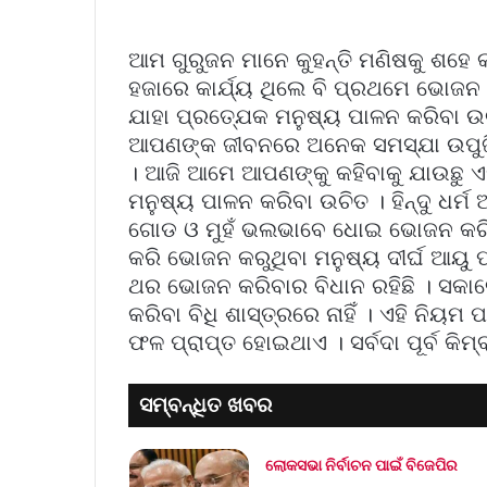
ଆମ ଗୁରୁଜନ ମାନେ କୁହନ୍ତି ମଣିଷକୁ ଶହେ 
ହଜାରେ କାର୍ଯ୍ୟ ଥିଲେ ବି ପ୍ରଥମେ ଭୋଜନ କ
ଯାହା ପ୍ରତ୍ଯେକ ମନୁଷ୍ୟ ପାଳନ କରିବା 
ଆପଣଙ୍କ ଜୀବନରେ ଅନେକ ସମସ୍ଯା ଉପୁଜି 
। ଆଜି ଆମେ ଆପଣଙ୍କୁ କହିବାକୁ ଯାଉଛୁ ଏମ
ମନୁଷ୍ୟ ପାଳନ କରିବା ଉଚିତ । ହିନ୍ଦୁ ଧର୍ମ
ଗୋଡ ଓ ମୁହଁ ଭଲଭାବେ ଧୋଇ ଭୋଜନ କରିବା
କରି ଭୋଜନ କରୁଥିବା ମନୁଷ୍ୟ ଦୀର୍ଘ ଆୟୁ 
ଥର ଭୋଜନ କରିବାର ବିଧାନ ରହିଛି । ସକା
କରିବା ବିଧି ଶାସ୍ତ୍ରରେ ନାହିଁ । ଏହି ନିୟମ
ଫଳ ପ୍ରାପ୍ତ ହୋଇଥାଏ । ସର୍ବଦା ପୂର୍ବ କି
ସମ୍ବନ୍ଧିତ ଖବର
ଲୋକସଭା ନିର୍ବାଚନ ପାଇଁ ବିଜେପିର