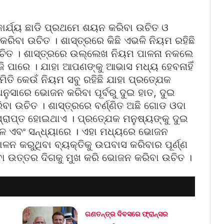
କାର୍ଯ୍ୟ ଛାଡି ପ୍ରଥମେ ଶୟନ କରିବା ଉଚିତ ଓ
ରିବା ଉଚିତ । ଶାସ୍ତ୍ରରେ କିଛି ଏଭଳି ନିୟମ ରହିଛି
ଉଚିତ । ଶାସ୍ତ୍ରରେ ଉଲ୍ଲେଖ ନିୟମ ପାଳନା ନକଲେ
ପାରେ । ଯାହା ଆପଣଙ୍କୁ ଆଭାସ ମଧ୍ୟ ହେବନାହିଁ
ିତି କେଉଁ ନିୟମ ସବୁ ରହିଛି ଯାହା ପ୍ରତ୍ଯେକ
 ଅନୁସାରେ ଭୋଜନ କରିବା ପୂର୍ବରୁ ଦୁଇ ହାତ, ଦୁଇ
 ଉଚିତ । ଶାସ୍ତ୍ରରେ ବର୍ଣ୍ଣିତ ଅଛି ଗୋଡ ଓଦା
ପ୍ରାପ୍ତ ହୋଇଥାଏ । ପ୍ରତ୍ଯେକ ମନୁଷ୍ୟଙ୍କୁ ଦୁଇ
ଳେ ଏବଂ ସନ୍ଧ୍ୟାରେ । ଏହା ମଧ୍ୟରେ ଭୋଜନ
 ପାଳନ କରୁଥିବା ବ୍ୟକ୍ତିକୁ ଉପବାସ କରିବାର ପୂର୍ଣ୍ଣ
ମ୍ବା ଉତ୍ତର ଦିଗକୁ ମୁଖ କରି ଭୋଜନ କରିବା ଉଚିତ ।
ଗଣତନ୍ତ୍ର ଦିବସରେ ଫ୍ରାନ୍ସର