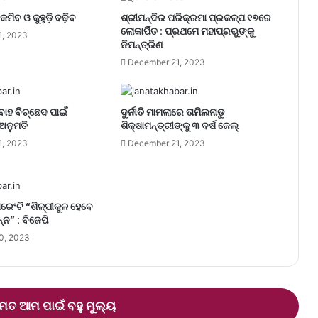
କମିବ ଓ କୁହୁଡ଼ି ବଢ଼ିବ
ଶ୍ରୀମନ୍ଦିର ପରିକ୍ରମା ପ୍ରକଳ୍ପ ୧୭ରେ
ଲୋକାର୍ପିତ : ପ୍ରଥମେ ମହାପ୍ରଭୁଙ୍କୁ
1, 2023
ନିମନ୍ତ୍ରିଣ
December 21, 2023
ବାହ ବିଚ୍ଛେଦ ପାଇଁ
ଦୁର୍ନୀତି ମାମଲାରେ ତାମିଲନାଡୁ
ଅନୁମତି
ଶିକ୍ଷାମନ୍ତ୍ରୀଙ୍କୁ ୩ ବର୍ଷ ଜେଲ୍‌
1, 2023
December 21, 2023
ରେଂଟି “ଶିଳ୍ପୀକୁଳ ହେବେ
୍ନ” : ବିଜେପି
0, 2023
ତ ଆମ ପାଇଁ ବହୁ ମୁଲ୍ୟ