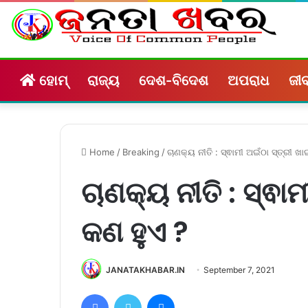
ହୋମ୍
ରାଜ୍ୟ
ଦେଶ-ବିଦେଶ
ଅପରାଧ
ଜୀବ
Home
/
Breaking
/
ଚାଣକ୍ୟ ନୀତି : ସ୍ଵାମୀ ଅଇଁଠା ସ୍ତ୍ରୀ 
ଚାଣକ୍ୟ ନୀତି : ସ୍ଵା
କଣ ହୁଏ ?
JANATAKHABAR.IN
September 7, 2021
Facebook
Twitter
Messenger