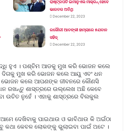
ରାଷ୍ଟ୍ରପତି ଇମାନୁଏଲ ମାକ୍ରନ୍‌ ହେବେ
ଭାରତର ଅତିଥି
December 22, 2023
ରଜୌରୀ ଆତଙ୍କୀ ହାମ୍‌ଲାରେ ୫ଯବାନ
ତ
ସହିଦ୍
December 22, 2023
ୃଦ୍ଧି ହୁଏ । ପଶ୍ଚିମ ଆଡକୁ ମୁଖ କରି ଭୋଜନ କଲେ
ର ଦିଗକୁ ମୁଖ କରି ଭୋଜନ କଲେ ଆୟୁ ଏବଂ ଧନ
ରେ ଭୋଜନ କଲେ ଆପଣଙ୍କ ଜୀବନରେ କୌଣସି
ଧ୍ୟାନ ରଖନ୍ତୁ ଶାସ୍ତ୍ରରେ ଉଲ୍ଲେଖ ଅଛି କେବେ
ଉଚିତ ନୁହେଁ । ଏହାକୁ ଶାସ୍ତ୍ରରେ ବିଲକୁଲ
ାର ଆମେ ଦେଖିବାକୁ ପାଇଥାଉ ଓ ଭାବିଥାଉ କି ଅଇଁଠା
 ସବୁ କଥା କେବଳ ଲୋକଙ୍କୁ ଭୁଲାଇବା ପାଇଁ ଅଟେ ।