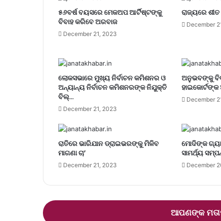
୫୬ବର୍ଷ ବୟସରେ ମେକଅପ ଆର୍ଟିଷ୍ଟଙ୍କୁ
ରାଜ୍ୟରେ ଶୀତ 
ବିବାହ କରିବେ ଅରବାଜ
December 2
December 21, 2023
ଲୋକସଭାରେ ମୁଖ୍ୟ ନିର୍ବାଚନ କମିଶନର ଓ
ଅନୁଭବଙ୍କୁ ବି
ଅନ୍ୟାନ୍ୟ ନିର୍ବାଚନ କମିଶନରଙ୍କ ନିଯୁକ୍ତି
ହାଇକୋର୍ଟଙ୍କ 
ବିଲ୍…
December 2
December 21, 2023
ରାତିରେ ଭାରିଯାନ ଡ୍ରାଇଭରଙ୍କୁ ମିଳିବ
ମୋଦିଙ୍କ ଗ୍ୟା
ମାଗଣା ଚା’
ସାମର୍ଥ୍ୟ ସମ୍ପନ
December 21, 2023
December 2
ଆପଣଙ୍କ ମତାମ