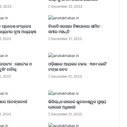
2, 2023
December 22, 2023
 ପ୍ରଦେଶ କଂଗ୍ରେସ
ବିଜେଡି ସରକାର ବିଜ୍ଞାପନରେ ସୀମିତ :
ାଧ୍ୟମର ନୂଆ ଅଧ୍ୟକ୍ଷ
ସମୀର ମହାନ୍ତି
1, 2023
December 21, 2023
ଉଦଘାଟନ : ହୋଟେଲ ଓ
ଓଡ଼ିଶାରେ ଆୟକର ଚଢଉ : ୩୫୧ କୋଟି
ୁକିଂ ବାତିଲ୍
ଟଙ୍କା ଜବତ
1, 2023
December 21, 2023
 ଉପରେ ଆତଙ୍କବାଦୀ
ଭିଜିଲାନ୍ସ ଜାଲରେ ଭୁବନେଶ୍ୱର ମୁଖ୍ୟ
ଯୋଗାଣ ଅଧିକାରୀ
1, 2023
December 21, 2023