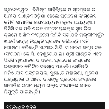
ଭୂବନେଶ୍ୱର : ବିଶିଷ୍ଟ ସାହିତ୍ୟିକ ଓ ସ୍ତମ୍ଭକାର
ଅମୀୟ ପାଣ୍ଡବଓଡ଼ିଶା ହେଲେ ପ୍ରଦେଶ କଂଗ୍ରେସ
କମିଟି ସାମାଜିକ ଗଣମାଧ୍ୟମର ନୂତନ ଅଧ୍ୟକ୍ଷ।
ପିସିସି ସଭାପତି ଶରତ ପଟ୍ଟନାୟକଙ୍କ ସୁପାରିଶ
କ୍ରମେ ଅଖିଳ କଂଗ୍ରେସ କମିଟି ସଭାପତି ମଲ୍ଲୀକାର୍ଜୁନ
ଖାର୍ଗେ ତାଙ୍କୁ ନିଯୁକ୍ତି ପ୍ରଦାନ କରିଛନ୍ତି। ଏହି
ଘୋଷଣା କରିଛନ୍ତି ଏ.ଆଇ.ସି.ସି. ସାଧାରଣ ସମ୍ପାଦକ
(ସଂଗଠନ) କେ.ସି. ବେଣୁଗୋପାଳ। ଶ୍ରୀ ପାଣ୍ଡବ ଏବେ
ପିସିସି ମୁଖପାତ୍ର ଓ ଓଡିଶା ପ୍ରଦେଶ କଂଗ୍ରେସ
ଇସ୍ତାହାର କମିଟିର ସଦସ୍ୟ ଅଛନ୍ତି। ସେହିପରି
ମନିଷାଦାସ ପଟ୍ଟନାୟକ, ସୁଶାନ୍ତ ମହାରଣା, ମୁକେଶ
ଅଗ୍ରୱାଲ ଓ ଆନସ ଦାସଙ୍କୁ ପ୍ରଦେଶ କଂଗ୍ରେସ
ସାମାଜିକ ଗଣମାଧ୍ୟମ ରାଜ୍ୟ ସଂଯୋଜକ ଭାବେ
ନିଯୁକ୍ତି ପାଇଛନ୍ତି।
ସମ୍ବନ୍ଧିତ ଖବର