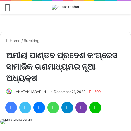
Menu
Home
/
Breaking
ଅମୀୟ ପାଣ୍ଡବ ପ୍ରଦେଶ କଂଗ୍ରେସ
ସାମାଜିକ ଗଣମାଧ୍ୟମର ନୂଆ
ଅଧ୍ୟକ୍ଷ
JANATAKHABAR.IN
December 21, 2023
1,599
Facebook
Twitter
Messenger
WhatsApp
Telegram
Viber
Line