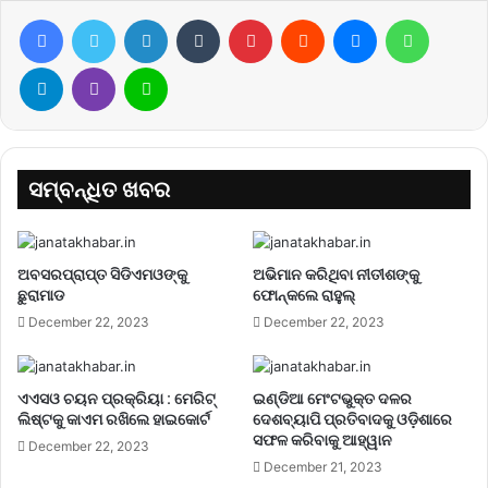
Facebook
Twitter
LinkedIn
Tumblr
Pinterest
Reddit
Messenger
WhatsA
Telegram
Viber
Line
ସମ୍ବନ୍ଧିତ ଖବର
ଅବସରପ୍ରାପ୍ତ ସିଡିଏମଓଙ୍କୁ
ଅଭିମାନ କରିଥିବା ନୀତୀଶଙ୍କୁ
ଛୁରାମାଡ
ଫୋନ୍‌କଲେ ରାହୁଲ୍‌
December 22, 2023
December 22, 2023
ଏଏସଓ ଚୟନ ପ୍ରକ୍ରିୟା : ମେରିଟ୍
ଇଣ୍ଡିଆ ମେଂଟଭୁକ୍ତ ଦଳର
ଲିଷ୍ଟକୁ କାଏମ ରଖିଲେ ହାଇକୋର୍ଟ
ଦେଶବ୍ୟାପି ପ୍ରତିବାଦକୁ ଓଡ଼ିଶାରେ
ସଫଳ କରିବାକୁ ଆହ୍ୱାନ
December 22, 2023
December 21, 2023