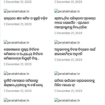
December 21, 2023
December 21, 2023
ରାଜ୍ୟରେ ଶୀତ କମିବ ଓ କୁହୁଡ଼ି ବଢ଼ିବ
ଶ୍ରୀମନ୍ଦିର ପରିକ୍ରମା ପ୍ରକଳ୍ପ
୧୭ରେ ଲୋକାର୍ପିତ : ପ୍ରଥମେ
December 21, 2023
ମହାପ୍ରଭୁଙ୍କୁ ନିମନ୍ତ୍ରିଣ
December 21, 2023
ଲୋକସଭାରେ ମୁଖ୍ୟ ନିର୍ବାଚନ
ଅନୁଭବଙ୍କୁ ବିବାହ ବିଚ୍ଛେଦ ପାଇଁ
କମିଶନର ଓ ଅନ୍ୟାନ୍ୟ ନିର୍ବାଚନ
ହାଇକୋର୍ଟଙ୍କ ଅନୁମତି
କମିଶନରଙ୍କ ନିଯୁକ୍ତି ବିଲ୍…
December 21, 2023
December 21, 2023
ଦୁର୍ନୀତି ମାମଲାରେ ତାମିଲନାଡୁ
ରାତିରେ ଭାରିଯାନ ଡ୍ରାଇଭରଙ୍କୁ
ଶିକ୍ଷାମନ୍ତ୍ରୀଙ୍କୁ ୩ ବର୍ଷ ଜେଲ୍‌
ମିଳିବ ମାଗଣା ଚା’
December 21, 2023
December 21, 2023