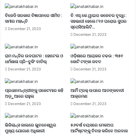
ବିଜେଡି ସରକାର ବିଜ୍ଞାପନରେ ସୀମିତ :
ବି.ଏସ୍.କେ.ୱାଇର କଳେବର ବୃଦ୍ଧି :
ସମୀର ମହାନ୍ତି
ସହଭାଗୀ ହେଲେ ୮୧୬ ଘରୋଇ ସୁପର
ସ୍ପେସିଆଲିଟି…
December 21, 2023
December 21, 2023
ରାମ ମନ୍ଦିର ଉଦଘାଟନ : ହୋଟେଲ ଓ
ଓଡ଼ିଶାରେ ଆୟକର ଚଢଉ : ୩୫୧
ଧର୍ମଶାଳା ପ୍ରି-ବୁକିଂ ବାତିଲ୍
କୋଟି ଟଙ୍କା ଜବତ
December 21, 2023
December 21, 2023
ପ୍ରଧାନମନ୍ତ୍ରୀଙ୍କୁ ପକେଟମାର କହି
ଆର୍ମି ଟ୍ରକ୍ ଉପରେ ଆତଙ୍କବାଦୀ
ଅଡ଼ୁଆରେ ରାହୁଲ
ଆକ୍ରମଣ
December 21, 2023
December 21, 2023
ଭିଜିଲାନ୍ସ ଜାଲରେ ଭୁବନେଶ୍ୱର
୫୬ବର୍ଷ ବୟସରେ ମେକଅପ
ମୁଖ୍ୟ ଯୋଗାଣ ଅଧିକାରୀ
ଆର୍ଟିଷ୍ଟଙ୍କୁ ବିବାହ କରିବେ ଅରବାଜ