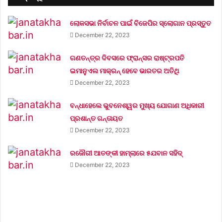
ଲୋକସଭା ନିର୍ବାଚନ ପାଇଁ ବିଜେପିର ସ୍ଲୋଗାନ ପ୍ରସ୍ତୁତ
December 22, 2023
ଗଣତନ୍ତ୍ର ଦିବସରେ ଫ୍ରାନ୍ସର ରାଷ୍ଟ୍ରପତି
ଇମାନୁଏଲ ମାକ୍ରନ୍‌ ହେବେ ଭାରତର ଅତିଥି
December 22, 2023
ବନ୍ଧାହେଲେ ଭୁବନେଶ୍ୱର ମୁଖ୍ୟ ଯୋଗାଣ ଅଧିକାରୀ
ପ୍ରଶାନ୍ତ ଗନ୍ତାୟତ
December 22, 2023
ରଜୌରୀ ଆତଙ୍କୀ ହାମ୍‌ଲାରେ ୫ଯବାନ ସହିଦ୍
December 22, 2023