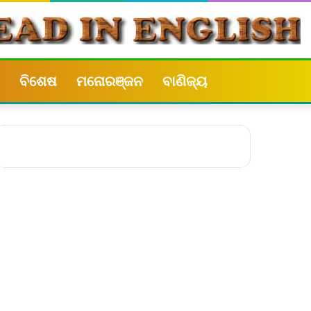
ବିଶେଷ
ମନୋରଞ୍ଜନ
ବାଣିଜ୍ୟ