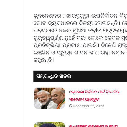
ଭୁବନେଶ୍ଵର : ଝାରସୁଗୁଡ଼ା ଉପନିର୍ବାଚନ ବିଯୁ 
ଭୋଟ ବ୍ୟବଧାନରେ ବିଜୟୀ ହୋଇଛନ୍ତି। ସେ
ଅବସରରେ ଦଳର ମୁଖିଆ ନବୀନ ପଟ୍ଟନାୟକ କହ
ଗୁରୁତ୍ୱପୂର୍ଣ୍ଣ ନୁହେଁ ବରଂ ଲୋକେ କେବଳ ସ
ପ୍ରତିକ୍ରିୟା ପ୍ରକାଶ ପାଇଛି। ବିଜେପି 
ଇଞ୍ଜିନ ଓ ସ୍ୱଚ୍ଛ ଶାସନ କ’ଣ ତାହା ନବୀନ
କହୁଛନ୍ତି।
ସମ୍ବନ୍ଧିତ ଖବର
ଲୋକସଭା ନିର୍ବାଚନ ପାଇଁ ବିଜେପିର
ସ୍ଲୋଗାନ ପ୍ରସ୍ତୁତ
December 22, 2023
ବନ୍ଧାହେଲେ ଭୁବନେଶ୍ୱର ମୁଖ୍ୟ