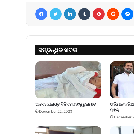
Facebook
Twitter
LinkedIn
Tumblr
Pinterest
Reddit
ସମ୍ବନ୍ଧିତ ଖବର
ଅବସରପ୍ରାପ୍ତ ସିଡିଏମଓଙ୍କୁ ଛୁରାମାଡ
ଅଭିମାନ କରିଥି
ରାହୁଲ୍‌
December 22, 2023
December 2