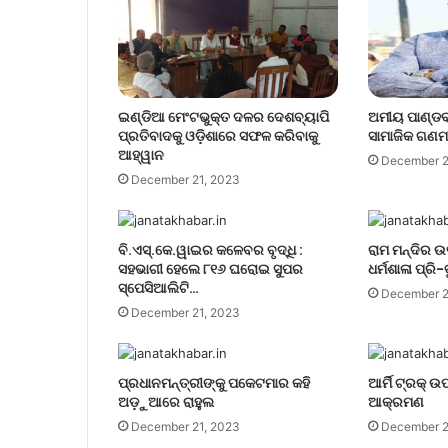
ଇଣ୍ଡିଆ ମେଂଟଭୁକ୍ତ ଦଳର ଦେଶବ୍ୟାପି
ଅମୀୟ ପାଣ୍ଡବ
ପ୍ରତିବାଦକୁ ଓଡ଼ିଶାରେ ସଫଳ କରିବାକୁ
ସାମାଜିକ ଗଣମ
ଆହ୍ୱାନ
December 2
December 21, 2023
ବି.ଏସ୍.କେ.ୱାଇର କଳେବର ବୃଦ୍ଧି :
ରାମ ମନ୍ଦିର 
ସହଭାଗୀ ହେଲେ ୮୧୬ ଘରୋଇ ସୁପର
ଧର୍ମଶାଳା ପ୍ରି-ବ
ସ୍ପେସିଆଲିଟି…
December 2
December 21, 2023
ପ୍ରଧାନମନ୍ତ୍ରୀଙ୍କୁ ପକେଟମାର କହି
ଆର୍ମି ଟ୍ରକ୍
ଅଡ଼ୁଆରେ ରାହୁଲ
ଆକ୍ରମଣ
December 21, 2023
December 2