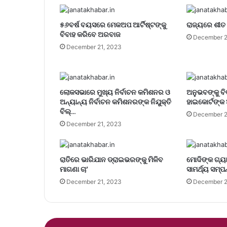
୫୬ବର୍ଷ ବୟସରେ ମେକଅପ ଆର୍ଟିଷ୍ଟଙ୍କୁ
ରାଜ୍ୟରେ ଶୀତ 
ବିବାହ କରିବେ ଅରବାଜ
December 2
December 21, 2023
ଲୋକସଭାରେ ମୁଖ୍ୟ ନିର୍ବାଚନ କମିଶନର ଓ
ଅନୁଭବଙ୍କୁ ବି
ଅନ୍ୟାନ୍ୟ ନିର୍ବାଚନ କମିଶନରଙ୍କ ନିଯୁକ୍ତି
ହାଇକୋର୍ଟଙ୍କ 
ବିଲ୍…
December 2
December 21, 2023
ରାତିରେ ଭାରିଯାନ ଡ୍ରାଇଭରଙ୍କୁ ମିଳିବ
ମୋଦିଙ୍କ ଗ୍ୟା
ମାଗଣା ଚା’
ସାମର୍ଥ୍ୟ ସମ୍ପନ
December 21, 2023
December 2