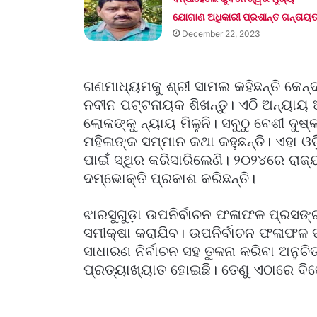
ଯୋଗାଣ ଅଧିକାରୀ ପ୍ରଶାନ୍ତ ଗନ୍ତାୟ
December 22, 2023
ଗଣମାଧ୍ୟମକୁ ଶ୍ରୀ ସାମଲ କହିଛନ୍ତି କେନ୍ଦ
ନବୀନ ପଟ୍ଟନାୟକ ଶିଖନ୍ତୁ। ଏଠି ଅନ୍ୟାୟ 
ଲୋକଙ୍କୁ ନ୍ୟାୟ ମିଳୁନି। ସବୁଠୁ ବେଶୀ ଦୁଷ
ମହିଳାଙ୍କ ସମ୍ମାନ କଥା କହୁଛନ୍ତି। ଏହା 
ପାଇଁ ସ୍ଥିର କରିସାରିଲେଣି। ୨୦୨୪ରେ ରା
ଦମ୍ଭୋକ୍ତି ପ୍ରକାଶ କରିଛନ୍ତି।
ଝାରସୁଗୁଡ଼ା ଉପନିର୍ବାଚନ ଫଳାଫଳ ପ୍ରସଙ୍ଗ
ସମୀକ୍ଷା କରାଯିବ। ଉପନିର୍ବାଚନ ଫଳାଫଳ
ସାଧାରଣ ନିର୍ବାଚନ ସହ ତୁଳନା କରିବା ଅନୁଚ
ପ୍ରତ୍ୟାଖ୍ୟାତ ହୋଇଛି। ତେଣୁ ଏଠାରେ ବିଜେଡ