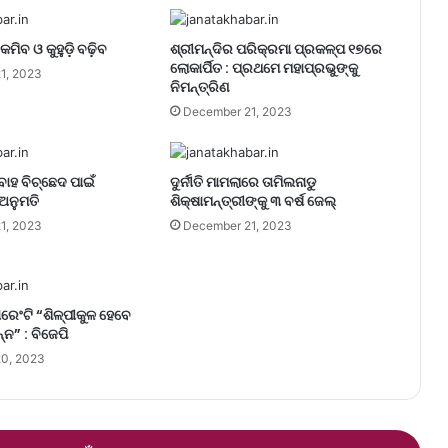
କମିବ ଓ କୁହୁଡ଼ି ବଢ଼ିବ
ଶ୍ରୀମନ୍ଦିର ପରିକ୍ରମା ପ୍ରକଳ୍ପ ୧୭ରେ
ଲୋକାର୍ପିତ : ପ୍ରଥମେ ମହାପ୍ରଭୁଙ୍କୁ
1, 2023
ନିମନ୍ତ୍ରିଣ
December 21, 2023
ବାହ ବିଚ୍ଛେଦ ପାଇଁ
ଦୁର୍ନୀତି ମାମଲାରେ ତାମିଲନାଡୁ
ଅନୁମତି
ଶିକ୍ଷାମନ୍ତ୍ରୀଙ୍କୁ ୩ ବର୍ଷ ଜେଲ୍‌
1, 2023
December 21, 2023
ରେଂଟି “ଶିଳ୍ପୀକୁଳ ହେବେ
୍ନ” : ବିଜେପି
0, 2023