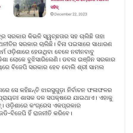
ତ
ସହିଦ୍
December 22, 2023
୍ର ସରକାର କିଭଳି ସ୍ୱଚ୍ଛତାର ସହ ଚାଲିଛି ତାହା
ଅନୀତିର ସରକାର ଚାଲିଛି। ବିନା ପଇସାରେ ସାଧାରଣ
୍କର୍ମ ଓଡ଼ିଶାରେ ହେଉଥିବା ବେଳେ ନବୀନବାବୁ
ଓଡ଼ିଶା ଲୋକେ ବୁଝିସାରିଲେଣି। ଡବଲ ଇଞ୍ଜିନ ସରକାର
ଜ୍ୟରେ ବିଜେପି ସରକାର ହେବ ବୋଲି ଶ୍ରୀ ସାମଲ
ରେ ସେ କହିଛନ୍ତି ଝାରସୁଗୁଡ଼ା ନିର୍ବାଚନ ଫଳାଫଳର
 ପ୍ରାୟତଃ ଶାସକ ଦଳ ସପକ୍ଷରେ ଯାଇଥାଏ। ଏହାକୁ
ିତ୍। ଓଡ଼ିଶାରେ କଂଗ୍ରେସ ଏକପ୍ରକାର
ି-ବିଜେପି ହିଁ ରାଜନୀତି କରିବେ।