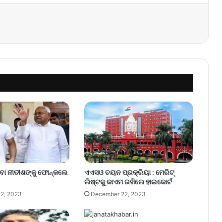
Messenger
ବା ନୀତୀଶଙ୍କୁ ଫୋନ୍‌କଲେ
ଏଏସଓ ଚୟନ ପ୍ରକ୍ରିୟା : ମେରିଟ୍
ଲିଷ୍ଟକୁ କାଏମ ରଖିଲେ ହାଇକୋର୍ଟ
2, 2023
December 22, 2023