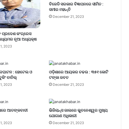
ବିଜେଡି ସରକାର ବିଜ୍ଞାପନରେ ସୀମିତ :
ସମୀର ମହାନ୍ତି
December 21, 2023
 ପ୍ରଦେଶ କଂଗ୍ରେସ
ାଧ୍ୟମର ନୂଆ ଅଧ୍ୟକ୍ଷ
1, 2023
ଉଦଘାଟନ : ହୋଟେଲ ଓ
ଓଡ଼ିଶାରେ ଆୟକର ଚଢଉ : ୩୫୧ କୋଟି
ୁକିଂ ବାତିଲ୍
ଟଙ୍କା ଜବତ
1, 2023
December 21, 2023
 ଉପରେ ଆତଙ୍କବାଦୀ
ଭିଜିଲାନ୍ସ ଜାଲରେ ଭୁବନେଶ୍ୱର ମୁଖ୍ୟ
ଯୋଗାଣ ଅଧିକାରୀ
1, 2023
December 21, 2023