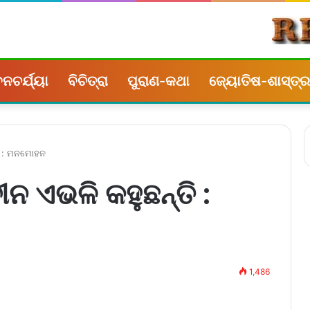
ନଚର୍ଯ୍ୟା
ବିଚିତ୍ରା
ପୁରାଣ-କଥା
ଜ୍ୟୋତିଷ-ଶାସ୍ତ୍ର
ତି : ମନମୋହନ
ନ ଏଭଳି କହୁଛନ୍ତି :
1,486