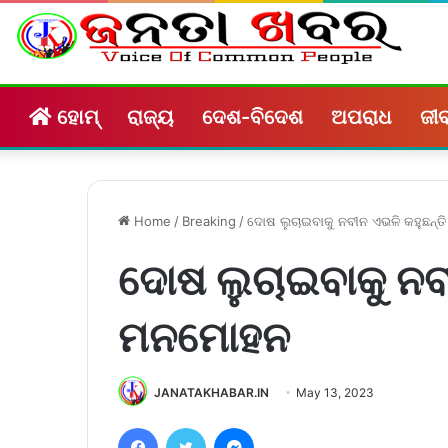
ହୋମ୍
ରାଜ୍ୟ
ଦେଶ-ବିଦେଶ
ଅପରାଧ
ଜୀବ
Home
/
Breaking
/
ଦୋଷ ଲୁଚାଇବାକୁ ନବୀନ ଏଭଳି କହୁଛନ୍
ଦୋଷ ଲୁଚାଇବାକୁ ନବୀ
ମନମୋହନ
JANATAKHABAR.IN
May 13, 2023
Facebook
Twitter
Messenger