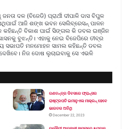
ଜନତା ଦଳ (ବିଜେଡି) ପ୍ରାର୍ଥୀ ଦୀପାଳି ଦାସ ବିପୁଳ
ଥିପାଇଁ ଆଜି ଶଙ୍ଖ ଭବନ ସେଲିବ୍ରେସନ୍ ପାଳନ
ିଛନ୍ତି ବିକାଶ ପାଇଁ ସିଙ୍ଗଲ କି ଡବଲ ଇଞ୍ଜିନ
ୁଶାସନକୁ ବୁଝନ୍ତି। ଏହାକୁ ନେଇ ବିଜେପିରେ ତୀବ୍ର
ରାଜ୍ୟ ସଭାପତି ମନମୋହନ ସାମଲ କହିଛନ୍ତି ଡବଲ
 ଦେଖିବେ। ନିଜ ଦୋଷ ଲୁଚାଇବାକୁ ସେ ଏଭଳି
ଗଣତନ୍ତ୍ର ଦିବସରେ ଫ୍ରାନ୍ସର
ରାଷ୍ଟ୍ରପତି ଇମାନୁଏଲ ମାକ୍ରନ୍‌ ହେବେ
ଭାରତର ଅତିଥି
December 22, 2023
ରଜୌରୀ ଆତଙ୍କୀ ହାମ୍‌ଲାରେ ୫ଯବାନ