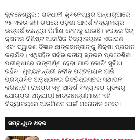
ଭୁବନେଶ୍ୱର : ରାଜଧାନୀ ଭୁବନେଶ୍ୱର ଅନ୍ଧାରୁଆରେ
୨୫ ଏକର ଜମି ଉପରେ ଓଡ଼ିଶା ଆଦର୍ଶ ବିଦ୍ୟାଳୟର
ଉତ୍କର୍ଷ କେନ୍ଦ୍ର ନିର୍ମାଣ ହେବାକୁ ଯାଉଛି। ହଜାରେ ସିଟ୍
କ୍ଷମତା ବିଶିଷ୍ଟ ଆବାସିକ ବିଦ୍ୟାଳୟରେ ଏକାଦଶ
ଏବଂ ଦ୍ୱାଦଶ ବିଜ୍ଞାନ ଛାତ୍ରଛାତ୍ରୀଙ୍କୁ ଶିକ୍ଷା ପ୍ରଦାନ
କରାଯିବ। ଏଥିସହିତ ସର୍ବଭାରତୀୟ ସ୍ତରର ପ୍ରବେଶିକା
ପରୀକ୍ଷାରେ ଉତ୍ତୀର୍ଣ୍ଣ ହେବା ପାଇଁ କୋଚିଂ ସୁବିଧା
ରହିବ। ମୁଖ୍ୟମନ୍ତ୍ରୀ ନବୀନ ପଟ୍ଟନାୟକ ଆଜି
ପ୍ରସ୍ତାବିତ ଅନୁଷ୍ଠାନର ଭିତ୍ତିପ୍ରସ୍ତର ସ୍ଥାପନ
କରିଛନ୍ତି। ରାଜ୍ୟର ସବୁ ଆଦର୍ଶ ବିଦ୍ୟାଳୟ ଗୁଡିକରୁ
ଯୋଗ୍ୟତା ଅନୁଯାୟୀ ଛାତ୍ରଛାତ୍ରୀମାନେ ଏହି
ବିଦ୍ୟାଳୟରେ ଆଡମିଶନ ପାଇଁ ମନୋନୀତ ହେବେ।
ସମ୍ବନ୍ଧିତ ଖବର