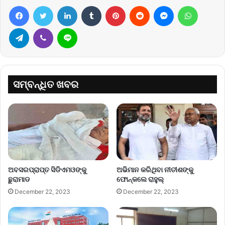
Facebook
Twitter
LinkedIn
Tumblr
Pinterest
Reddit
Messenger
WhatsA
Telegram
Viber
Line
ସମ୍ବନ୍ଧିତ ଖବର
ଅବସରପ୍ରାପ୍ତ ସିଡିଏମଓଙ୍କୁ
ଅଭିମାନ କରିଥିବା ନୀତୀଶଙ୍କୁ
ଛୁରାମାଡ
ଫୋନ୍‌କଲେ ରାହୁଲ୍‌
December 22, 2023
December 22, 2023