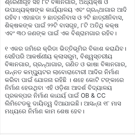
ଶ୍ରେଣୀଗୃହ ସହ ୮ଟି ବିଜ୍ଞାନଗାର, ଅଧ୍ୟକ୍ଷ ଓ
ଉପାଧ୍ୟକ୍ଷଙ୍କ କାର୍ଯ୍ୟାଳୟ ଏବଂ ଗ୍ରନ୍ଥାଗାର ଆଦି
ରହିବ। ଏହାଛଡା ୨ ଛାତ୍ରନିବାସ ଓ ୨ଟି ଛାତ୍ରୀନିବାସ,
ଶିକ୍ଷକଙ୍କ ପାଇଁ ୨୨ଟି ବାସଗୃହ, ୮ଟି ଅତିଥି କକ୍ଷ
ଏବଂ ୩୦ ଜଣଙ୍କ ପାଇଁ ଏକ ବିଶ୍ରାମଗାର ରହିବ।
୧ ଏକର ଜମିରେ କ୍ରିଡା ଭିତ୍ତିଭୂମିର ବିକାଶ କରାଯିବ।
ସେହିପରି ଆକର୍ଷଣୀୟ କ୍ଲାସରୁମ, ବିଶ୍ୱସ୍ତରୀୟ
ବିଜ୍ଞାନଗାର, ଗ୍ରନ୍ଥାଗାର, ଗଣିତ ଓ ଭାଷା ବିଜ୍ଞାନଗାର,
ଉନ୍ନତ କମ୍ପ୍ୟୁଟର ଲାବୋରାଟୋରୀ ଆଦିର ନିର୍ମାଣ
କରିବା ପାଇଁ ଯୋଜନା ରହିଛି । ଶହେ କୋଟି ଟଙ୍କାରେ
ନିର୍ମାଣ ହେଉଥିବା ଏହି ଓଡ଼ିଶା ଆଦର୍ଶ ବିଦ୍ୟାଳୟ
ପ୍ରକଳ୍ପର ନିର୍ମାଣ କାଯର୍ୟ ପାଇଁ OB & CC
ଲିମିଟେଡକୁ ଦାୟିତ୍ୱ ଦିଆଯାଇଛି। ଆସନ୍ତା ୧୮ ମାସ
ମଧ୍ୟରେ ନିର୍ମାଣ କାମ ଶେଷ ହେବ।