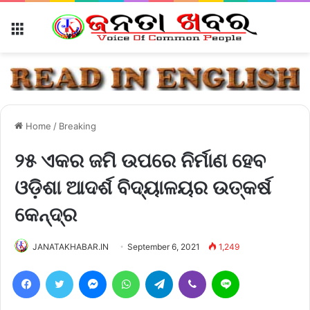
Menu
Home
/
Breaking
୨୫ ଏକର ଜମି ଉପରେ ନିର୍ମାଣ ହେବ
ଓଡ଼ିଶା ଆଦର୍ଶ ବିଦ୍ୟାଳୟର ଉତ୍କର୍ଷ
କେନ୍ଦ୍ର
JANATAKHABAR.IN
September 6, 2021
1,249
Facebook
Twitter
Messenger
WhatsApp
Telegram
Viber
Line