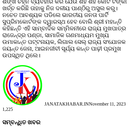
ଶଙ୍ଖ ଚିହ୍ନ ବ୍ୟବହାର କରି ଯେଉଁ ଶହ ଶହ କୋଟି ଟଙ୍କା
ଖର୍ଚ୍ଚ କରିଛି ତାହାକୁ ନିଜ ଦଳୀୟ ପାଣ୍ଠିରୁ ଅସୁଲ କରୁ।
ନଚେତ ଆବଶ୍ୟକ ପଡିଲେ ଭାରତୀୟ ଜନତା ପାର୍ଟି
ସୁପ୍ରିମକୋର୍ଟଙ୍କ ଦ୍ୱାରସ୍ଥ ହେବ ବୋଲି ଶ୍ରୀ ମହାନ୍ତି
କହିଛନ୍ତି ଏହି ସାମ୍ବାଦିକ ସମ୍ମିଳନୀରେ ରାଜ୍ୟ ମୁଖପାତ୍ର
ରାଜେନ୍ଦ୍ର ପଣ୍ଡା, ସାମାଜିକ ଗଣମାଧ୍ୟମ ମୁଖ୍ୟ
ଉମାକାନ୍ତ ପଟ୍ଟନାୟକ, ଲିଗାଲ ସେଲ୍ ରାଜ୍ୟ ସଂଯୋଜକ
ଜୟନ୍ତ ଜେନା, ଆଇନଜୀବୀ ସୂର୍ଯ୍ୟ କାନ୍ତ ପାଢ଼ୀ ପ୍ରମୁଖ
ଉପସ୍ଥିତ ଥିଲେ।
JANATAKHABAR.IN
November 11, 2023
1,225
Facebook
Twitter
Messenger
Messenger
WhatsApp
Telegram
Viber
Line
Facebook
Twitter
LinkedIn
Tumblr
Pinterest
Reddit
Messenger
Messenger
WhatsApp
Telegram
Viber
Line
ସମ୍ବନ୍ଧିତ ଖବର