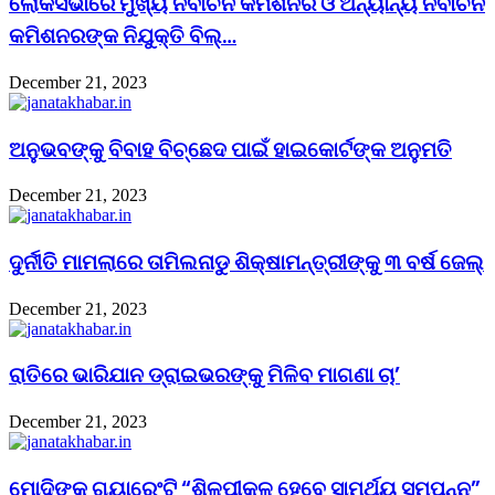
ଲୋକସଭାରେ ମୁଖ୍ୟ ନିର୍ବାଚନ କମିଶନର ଓ ଅନ୍ୟାନ୍ୟ ନିର୍ବାଚନ
କମିଶନରଙ୍କ ନିଯୁକ୍ତି ବିଲ୍…
December 21, 2023
ଅନୁଭବଙ୍କୁ ବିବାହ ବିଚ୍ଛେଦ ପାଇଁ ହାଇକୋର୍ଟଙ୍କ ଅନୁମତି
December 21, 2023
ଦୁର୍ନୀତି ମାମଲାରେ ତାମିଲନାଡୁ ଶିକ୍ଷାମନ୍ତ୍ରୀଙ୍କୁ ୩ ବର୍ଷ ଜେଲ୍‌
December 21, 2023
ରାତିରେ ଭାରିଯାନ ଡ୍ରାଇଭରଙ୍କୁ ମିଳିବ ମାଗଣା ଚା’
December 21, 2023
ମୋଦିଙ୍କ ଗ୍ୟାରେଂଟି “ଶିଳ୍ପୀକୁଳ ହେବେ ସାମର୍ଥ୍ୟ ସମ୍ପନ୍ନ”