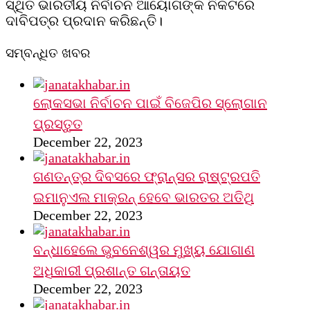
ସ୍ଥିତ ଭାରତୀୟ ନିର୍ବାଚନ ଆୟୋଗଙ୍କ ନିକଟରେ
ଦାବିପତ୍ର ପ୍ରଦାନ କରିଛନ୍ତି।
ସମ୍ବନ୍ଧିତ ଖବର
ଲୋକସଭା ନିର୍ବାଚନ ପାଇଁ ବିଜେପିର ସ୍ଲୋଗାନ
ପ୍ରସ୍ତୁତ
December 22, 2023
ଗଣତନ୍ତ୍ର ଦିବସରେ ଫ୍ରାନ୍ସର ରାଷ୍ଟ୍ରପତି
ଇମାନୁଏଲ ମାକ୍ରନ୍‌ ହେବେ ଭାରତର ଅତିଥି
December 22, 2023
ବନ୍ଧାହେଲେ ଭୁବନେଶ୍ୱର ମୁଖ୍ୟ ଯୋଗାଣ
ଅଧିକାରୀ ପ୍ରଶାନ୍ତ ଗନ୍ତାୟତ
December 22, 2023