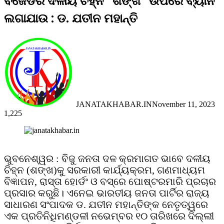
ବିଜେଡିର ଦଳୀୟ ଚିହ୍ନ “ଶଙ୍ଖ” ଉପରେ ବ୍ୟାନ
ଲଗାଯାଉ : ଡ. ଯତୀନ ମହାନ୍ତି
JANATAKHABAR.IN
November 11, 2023
1,225
Facebook
Twitter
Messenger
Messenger
WhatsApp
Telegram
Viber
Line
ଭୁବନେଶ୍ୱର : ବିଜୁ ଜନତା ଦଳ କ୍ରମାଗତ ଭାବେ ଦଳୀୟ
ଚିହ୍ନ (ଶଙ୍ଖ)କୁ ସରକାରୀ କାର୍ଯ୍ୟକ୍ରମ, ଗଣମାଧ୍ୟମ
ବିଜ୍ଞାପନ, ରାସ୍ତା ହୋର୍ଡଂ ଓ ବସ୍‌ରେ ପୋଷ୍ଟରମାରି ପ୍ରଚାର
ପ୍ରସାର କରୁଛି। ଏନେଇ ଭାରତୀୟ ଜନତା ପାର୍ଟିର ରାଜ୍ୟ
ସାଧାରଣ ସଂପାଦକ ଡ. ଯତୀନ ମହାନ୍ତିଙ୍କ ନେତୃତ୍ୱରେ
ଏକ ପ୍ରତିନିଧିମଣ୍ଡଳୀ ନଭେମ୍ବର ୧୦ ତାରିଖରେ ଦିଲ୍ଲୀ