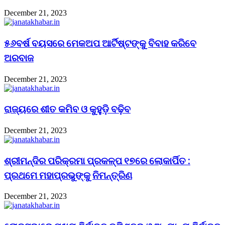
December 21, 2023
୫୬ବର୍ଷ ବୟସରେ ମେକଅପ ଆର୍ଟିଷ୍ଟଙ୍କୁ ବିବାହ କରିବେ
ଅରବାଜ
December 21, 2023
ରାଜ୍ୟରେ ଶୀତ କମିବ ଓ କୁହୁଡ଼ି ବଢ଼ିବ
December 21, 2023
ଶ୍ରୀମନ୍ଦିର ପରିକ୍ରମା ପ୍ରକଳ୍ପ ୧୭ରେ ଲୋକାର୍ପିତ :
ପ୍ରଥମେ ମହାପ୍ରଭୁଙ୍କୁ ନିମନ୍ତ୍ରିଣ
December 21, 2023