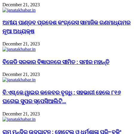
December 21, 2023
ଅମୀୟ ପାଣ୍ଡବ ପ୍ରଦେଶ କଂଗ୍ରେସ ସାମାଜିକ ଗଣମାଧ୍ୟମର
ନୂଆ ଅଧ୍ୟକ୍ଷ
December 21, 2023
ବିଜେଡି ସରକାର ବିଜ୍ଞାପନରେ ସୀମିତ : ସମୀର ମହାନ୍ତି
December 21, 2023
ବି.ଏସ୍.କେ.ୱାଇର କଳେବର ବୃଦ୍ଧି : ସହଭାଗୀ ହେଲେ ୮୧୬
ଘରୋଇ ସୁପର ସ୍ପେସିଆଲିଟି…
December 21, 2023
ରାମ ମନ୍ଦିର ଉଦଘାଟନ : ହୋଟେଲ ଓ ଧର୍ମଶାଳା ପ୍ରି-ବୁକିଂ