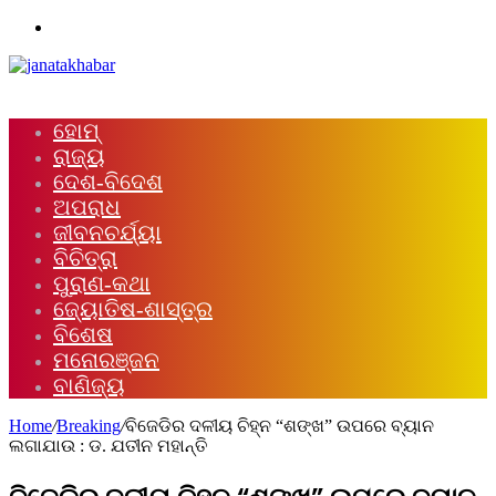
Menu
ହୋମ୍
ରାଜ୍ୟ
ଦେଶ-ବିଦେଶ
ଅପରାଧ
ଜୀବନଚର୍ଯ୍ୟା
ବିଚିତ୍ରା
ପୁରାଣ-କଥା
ଜ୍ୟୋତିଷ-ଶାସ୍ତ୍ର
ବିଶେଷ
ମନୋରଞ୍ଜନ
ବାଣିଜ୍ୟ
Home
/
Breaking
/
ବିଜେଡିର ଦଳୀୟ ଚିହ୍ନ “ଶଙ୍ଖ” ଉପରେ ବ୍ୟାନ
ଲଗାଯାଉ : ଡ. ଯତୀନ ମହାନ୍ତି