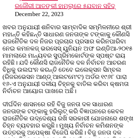
ରଜୌରୀ ଆତଙ୍କୀ ହାମ୍‌ଲାରେ ୫ଯବାନ ସହିଦ୍
December 22, 2023
ଖବର ଅନୁଯାୟୀ ଶନିବାର ସାମ୍ବାଦିକ ସମ୍ମିଳନୀରେ ଶ୍ରୀ
ମହାନ୍ତି କହିଛନ୍ତି ସାଧାରଣ ଜନତାଙ୍କ ଟଙ୍କାକୁ କୌଣସି
ରାଜନୈତିକ ଦଳ ନିଜର ପ୍ରଚାର ପ୍ରସାର କରିନପାରିବା
ନେଇ କମନକଜ୍ ଭରସେସ୍ ୟୁନିୟନ ଅଫ ଇଣ୍ଡିଆ-୨୦୧୫
ମାମଲାରେ ମାନ୍ୟବର ସୁପ୍ରିମକୋର୍ଟଙ୍କ ସ୍ପଷ୍ଟ ରାୟ
ରହିଛି। ଯଦି କୌଣସି ରାଜନୈତିକ ଦଳ ନିର୍ବାଚନ ଆଚରଣ
ବିଧିକୁ ଉଲଘଂନ କରନ୍ତି ତେବେ ଇଲେକ୍ସନ ସିମ୍ବଲ
(ରିଜରଭେସନ ଆଣ୍ଡ୍ ଆଲଟମେଂଟ) ଅର୍ଡର ୧୯୬୮ ପାରା
୧୬-ଏ ଅନୁଯାୟୀ ଦଳୀୟ ଚିହ୍ନକୁ ବାତିଲ କରିବା କ୍ଷମତା
ନିର୍ବାଚନ ଆୟୋଗ ପାଖରେ ଅଛି।
ଦୀର୍ଘଦିନ ଶାସନରେ ରହି ବିଜୁ ଜନତା ଦଳ ସାଧାରଣ
ଜନତାଙ୍କ ଟଙ୍କାକୁ ହରିଲୁଟ୍ କରି ବିଜ୍ଞାପନରେ କେବଳ
ରାଜନୈତିକ ଉଦ୍ଦେଶ୍ୟ ରଖି ସରକାରୀ ଯୋଜନାରେ ଶଙ୍ଖ
ଚିହ୍ନ ବ୍ୟବହାର କରୁଛି। ମୁଖ୍ୟ ନିର୍ବାଚନ କମିଶନଙ୍କ
ଉତ୍ତରକୁ ଅପେକ୍ଷା ବିଜେପି କରିଛି। ବିଜୁ ଜନତା ଦଳ