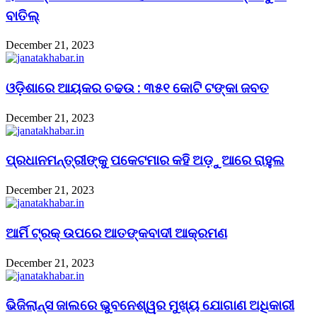
ବାତିଲ୍
December 21, 2023
ଓଡ଼ିଶାରେ ଆୟକର ଚଢଉ : ୩୫୧ କୋଟି ଟଙ୍କା ଜବତ
December 21, 2023
ପ୍ରଧାନମନ୍ତ୍ରୀଙ୍କୁ ପକେଟମାର କହି ଅଡ଼ୁଆରେ ରାହୁଲ
December 21, 2023
ଆର୍ମି ଟ୍ରକ୍ ଉପରେ ଆତଙ୍କବାଦୀ ଆକ୍ରମଣ
December 21, 2023
ଭିଜିଲାନ୍ସ ଜାଲରେ ଭୁବନେଶ୍ୱର ମୁଖ୍ୟ ଯୋଗାଣ ଅଧିକାରୀ