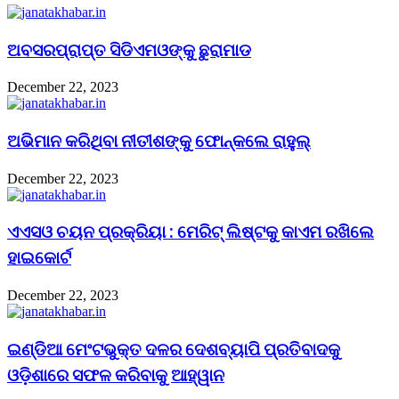
ଅବସରପ୍ରାପ୍ତ ସିଡିଏମଓଙ୍କୁ ଛୁରାମାଡ
December 22, 2023
ଅଭିମାନ କରିଥିବା ନୀତୀଶଙ୍କୁ ଫୋନ୍‌କଲେ ରାହୁଲ୍‌
December 22, 2023
ଏଏସଓ ଚୟନ ପ୍ରକ୍ରିୟା : ମେରିଟ୍ ଲିଷ୍ଟକୁ କାଏମ ରଖିଲେ
ହାଇକୋର୍ଟ
December 22, 2023
ଇଣ୍ଡିଆ ମେଂଟଭୁକ୍ତ ଦଳର ଦେଶବ୍ୟାପି ପ୍ରତିବାଦକୁ
ଓଡ଼ିଶାରେ ସଫଳ କରିବାକୁ ଆହ୍ୱାନ