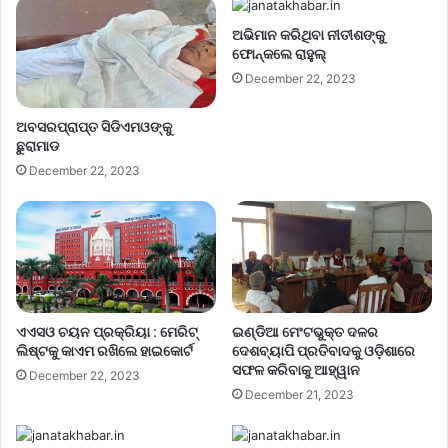
ଅଭିମାନ କରିଥିବା ନୀତୀଶଙ୍କୁ
ଫୋନ୍‌କଲେ ରାହୁଲ୍‌
December 22, 2023
ଅବସରପ୍ରାପ୍ତ ସିଡିଏମଓଙ୍କୁ
ଛୁରାମାଡ
December 22, 2023
ଏଏସଓ ଚୟନ ପ୍ରକ୍ରିୟା : ମେରିଟ୍
ଇଣ୍ଡିଆ ମେଂଟଭୁକ୍ତ ଦଳର
ଲିଷ୍ଟକୁ କାଏମ ରଖିଲେ ହାଇକୋର୍ଟ
ଦେଶବ୍ୟାପି ପ୍ରତିବାଦକୁ ଓଡ଼ିଶାରେ
ସଫଳ କରିବାକୁ ଆହ୍ୱାନ
December 22, 2023
December 21, 2023