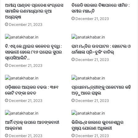
ଅମୀୟ ପାଣ୍ଡବ ପ୍ରଦେଶ କଂଗ୍ରେସ
ବିଜେଡି ସରକାର ବିଜ୍ଞାପନରେ ସୀମିତ :
ସାମାଜିକ ଗଣମାଧ୍ୟମର ନୂଆ
ସମୀର ମହାନ୍ତି
ଅଧ୍ୟକ୍ଷ
December 21, 2023
December 21, 2023
ବି.ଏସ୍.କେ.ୱାଇର କଳେବର ବୃଦ୍ଧି :
ରାମ ମନ୍ଦିର ଉଦଘାଟନ : ହୋଟେଲ ଓ
ସହଭାଗୀ ହେଲେ ୮୧୬ ଘରୋଇ ସୁପର
ଧର୍ମଶାଳା ପ୍ରି-ବୁକିଂ ବାତିଲ୍
ସ୍ପେସିଆଲିଟି…
December 21, 2023
December 21, 2023
ଓଡ଼ିଶାରେ ଆୟକର ଚଢଉ : ୩୫୧
ପ୍ରଧାନମନ୍ତ୍ରୀଙ୍କୁ ପକେଟମାର କହି
କୋଟି ଟଙ୍କା ଜବତ
ଅଡ଼ୁଆରେ ରାହୁଲ
December 21, 2023
December 21, 2023
ଆର୍ମି ଟ୍ରକ୍ ଉପରେ ଆତଙ୍କବାଦୀ
ଭିଜିଲାନ୍ସ ଜାଲରେ ଭୁବନେଶ୍ୱର
ଆକ୍ରମଣ
ମୁଖ୍ୟ ଯୋଗାଣ ଅଧିକାରୀ
December 21, 2023
December 21, 2023