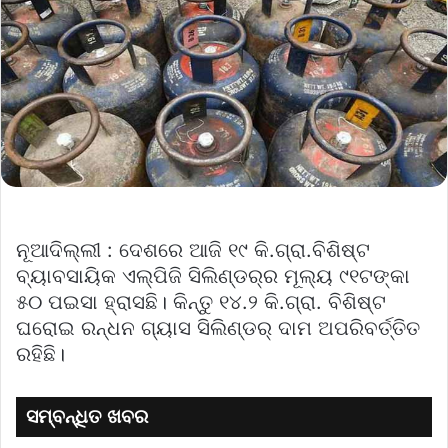
ନୂଆଦିଲ୍ଲୀ : ଦେଶରେ ଆଜି ୧୯ କି.ଗ୍ରା.ବିଶିଷ୍ଟ
ବ୍ୟାବସାୟିକ ଏଲ୍‌ପିଜି ସିଲିଣ୍ଡର୍‌ର ମୂଲ୍ୟ ୯୧ଟଙ୍କା
୫୦ ପଇସା ହ୍ରାସଛି। କିନ୍ତୁ ୧୪.୨ କି.ଗ୍ରା. ବିଶିଷ୍ଟ
ଘରୋଇ ରନ୍ଧନ ଗ୍ୟାସ ସିଲିଣ୍ଡର୍‌ ଦାମ ଅପରିବର୍ତ୍ତିତ
ରହିଛି।
ସମ୍ବନ୍ଧିତ ଖବର