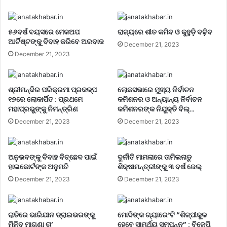
୫୬ବର୍ଷ ବୟସରେ ମେକଅପ
ରାଜ୍ୟରେ ଶୀତ କମିବ ଓ କୁହୁଡ଼ି ବଢ଼ିବ
ଆର୍ଟିଷ୍ଟଙ୍କୁ ବିବାହ କରିବେ ଅରବାଜ
December 21, 2023
December 21, 2023
ଶ୍ରୀମନ୍ଦିର ପରିକ୍ରମା ପ୍ରକଳ୍ପ
ଲୋକସଭାରେ ମୁଖ୍ୟ ନିର୍ବାଚନ
୧୭ରେ ଲୋକାର୍ପିତ : ପ୍ରଥମେ
କମିଶନର ଓ ଅନ୍ୟାନ୍ୟ ନିର୍ବାଚନ
ମହାପ୍ରଭୁଙ୍କୁ ନିମନ୍ତ୍ରିଣ
କମିଶନରଙ୍କ ନିଯୁକ୍ତି ବିଲ୍…
December 21, 2023
December 21, 2023
ଅନୁଭବଙ୍କୁ ବିବାହ ବିଚ୍ଛେଦ ପାଇଁ
ଦୁର୍ନୀତି ମାମଲାରେ ତାମିଲନାଡୁ
ହାଇକୋର୍ଟଙ୍କ ଅନୁମତି
ଶିକ୍ଷାମନ୍ତ୍ରୀଙ୍କୁ ୩ ବର୍ଷ ଜେଲ୍‌
December 21, 2023
December 21, 2023
ରାତିରେ ଭାରିଯାନ ଡ୍ରାଇଭରଙ୍କୁ
ମୋଦିଙ୍କ ଗ୍ୟାରେଂଟି “ଶିଳ୍ପୀକୁଳ
ମିଳିବ ମାଗଣା ଚା’
ହେବେ ସାମର୍ଥ୍ୟ ସମ୍ପନ୍ନ” : ବିଜେପି