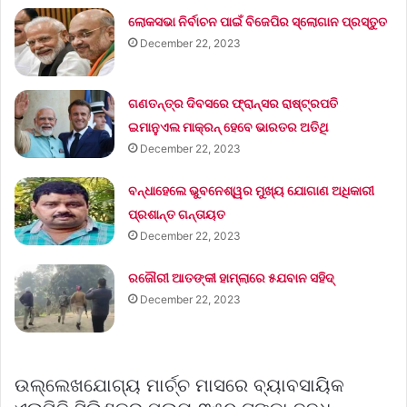
ଲୋକସଭା ନିର୍ବାଚନ ପାଇଁ ବିଜେପିର ସ୍ଲୋଗାନ ପ୍ରସ୍ତୁତ
December 22, 2023
ଗଣତନ୍ତ୍ର ଦିବସରେ ଫ୍ରାନ୍ସର ରାଷ୍ଟ୍ରପତି
ଇମାନୁଏଲ ମାକ୍ରନ୍‌ ହେବେ ଭାରତର ଅତିଥି
December 22, 2023
ବନ୍ଧାହେଲେ ଭୁବନେଶ୍ୱର ମୁଖ୍ୟ ଯୋଗାଣ ଅଧିକାରୀ
ପ୍ରଶାନ୍ତ ଗନ୍ତାୟତ
December 22, 2023
ରଜୌରୀ ଆତଙ୍କୀ ହାମ୍‌ଲାରେ ୫ଯବାନ ସହିଦ୍
December 22, 2023
ଉଲ୍ଲେଖଯୋଗ୍ୟ ମାର୍ଚ୍ଚ ମାସରେ ବ୍ୟାବସାୟିକ