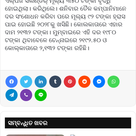
ଏଲ୍‌ପିଜି ସିଲିଣ୍ଡର୍‌ ମୂଲ୍ୟ ୩୫୦ ଟଙ୍କା ବୃଦ୍ଧି
ହୋଇଥିଲା। କରିଥିଲେ। ଶନିବାର ତୈଳ କମ୍ପାନିମାନେ
ଦର ସଂଶୋଧନ କରିବା ପରେ ମୂଲ୍ୟ ୯୨ ଟଙ୍କା ହ୍ରାସ
ପାଇ ହୋଇଛି ୨୦୨୮କୁ ଖସିଛି। କୋଲକାତାରେ ଏହାର
ଦାମ ୨୧୩୨ ଟଙ୍କା। ମୁମ୍ବାଇରେ ଏହି ଦର ୧୯୮୦
ଟଙ୍କା ଥିବାବେଳେ ଚେନ୍ନାଇରେ ୨୧୯୨.୫୦ ଓ
କୋଲ୍‌କାତାରେ ୨,୧୩୨ ଟଙ୍କା ରହିଛି।
Facebook
Twitter
LinkedIn
Tumblr
Pinterest
Reddit
Messenger
WhatsA
Telegram
Viber
Line
ସମ୍ବନ୍ଧିତ ଖବର