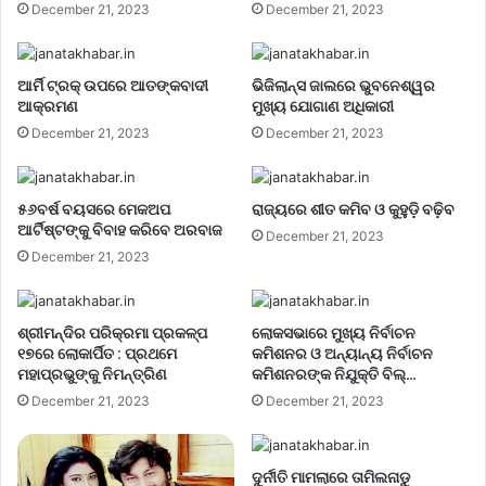
December 21, 2023
December 21, 2023
ଆର୍ମି ଟ୍ରକ୍ ଉପରେ ଆତଙ୍କବାଦୀ
ଭିଜିଲାନ୍ସ ଜାଲରେ ଭୁବନେଶ୍ୱର
ଆକ୍ରମଣ
ମୁଖ୍ୟ ଯୋଗାଣ ଅଧିକାରୀ
December 21, 2023
December 21, 2023
୫୬ବର୍ଷ ବୟସରେ ମେକଅପ
ରାଜ୍ୟରେ ଶୀତ କମିବ ଓ କୁହୁଡ଼ି ବଢ଼ିବ
ଆର୍ଟିଷ୍ଟଙ୍କୁ ବିବାହ କରିବେ ଅରବାଜ
December 21, 2023
December 21, 2023
ଶ୍ରୀମନ୍ଦିର ପରିକ୍ରମା ପ୍ରକଳ୍ପ
ଲୋକସଭାରେ ମୁଖ୍ୟ ନିର୍ବାଚନ
୧୭ରେ ଲୋକାର୍ପିତ : ପ୍ରଥମେ
କମିଶନର ଓ ଅନ୍ୟାନ୍ୟ ନିର୍ବାଚନ
ମହାପ୍ରଭୁଙ୍କୁ ନିମନ୍ତ୍ରିଣ
କମିଶନରଙ୍କ ନିଯୁକ୍ତି ବିଲ୍…
December 21, 2023
December 21, 2023
ଦୁର୍ନୀତି ମାମଲାରେ ତାମିଲନାଡୁ