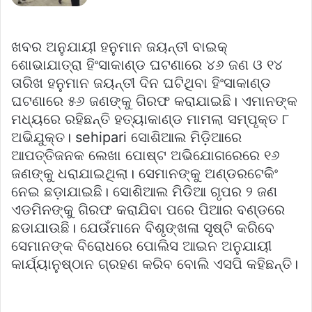
ଖବର ଅନୁଯାୟୀ ହନୁମାନ ଜୟନ୍ତୀ ବାଇକ୍
ଶୋଭାଯାତ୍ରା ହିଂସାକାଣ୍ଡ ଘଟଣାରେ ୪୬ ଜଣ ଓ ୧୪
ତାରିଖ ହନୁମାନ ଜୟନ୍ତୀ ଦିନ ଘଟିଥିବା ହିଂସାକାଣ୍ଡ
ଘଟଣାରେ ୫୬ ଜଣଙ୍କୁ ଗିରଫ କରାଯାଇଛି। ଏମାନଙ୍କ
ମଧ୍ୟରେ ରହିଛନ୍ତି ହତ୍ୟାକାଣ୍ଡ ମାମଲା ସମ୍ପୃକ୍ତ ୮
ଅଭିଯୁକ୍ତ। sehipari ସୋଶିଆଲ ମିଡ଼ିଆରେ
ଆପତ୍ତିଜନକ ଲେଖା ପୋଷ୍ଟ ଅଭିଯୋଗରେରେ ୧୬
ଜଣଙ୍କୁ ଧରାଯାଇଥିଲା। ସେମାନଙ୍କୁ ଅଣ୍ଡରଟେକିଂ
ନେଇ ଛଡ଼ାଯାଇଛି। ସୋଶିଆଲ ମିଡିଆ ଗୃପର ୨ ଜଣ
ଏଡମିନଙ୍କୁ ଗିରଫ କରାଯିବା ପରେ ପିଆର ବଣ୍ଡରେ
ଛଡାଯାଉଛି। ଯେଉଁମାନେ ବିଶୃଙ୍ଖଳା ସୃଷ୍ଟି କରିବେ
ସେମାନଙ୍କ ବିରୋଧରେ ପୋଲିସ ଆଇନ ଅନୁଯାୟୀ
କାର୍ଯ୍ୟାନୁଷ୍ଠାନ ଗ୍ରହଣ କରିବ ବୋଲି ଏସପି କହିଛନ୍ତି।