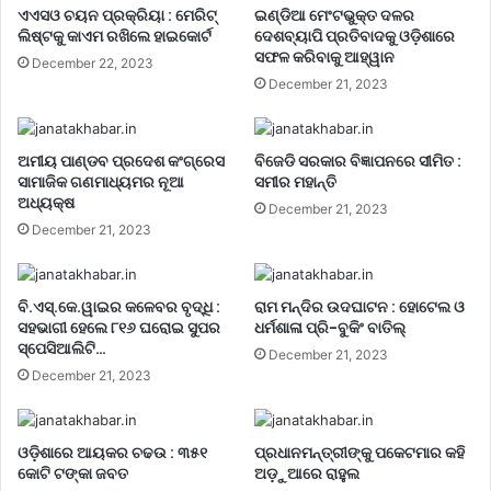
ଏଏସଓ ଚୟନ ପ୍ରକ୍ରିୟା : ମେରିଟ୍
ଇଣ୍ଡିଆ ମେଂଟଭୁକ୍ତ ଦଳର
ଲିଷ୍ଟକୁ କାଏମ ରଖିଲେ ହାଇକୋର୍ଟ
ଦେଶବ୍ୟାପି ପ୍ରତିବାଦକୁ ଓଡ଼ିଶାରେ
ସଫଳ କରିବାକୁ ଆହ୍ୱାନ
December 22, 2023
December 21, 2023
ଅମୀୟ ପାଣ୍ଡବ ପ୍ରଦେଶ କଂଗ୍ରେସ
ବିଜେଡି ସରକାର ବିଜ୍ଞାପନରେ ସୀମିତ :
ସାମାଜିକ ଗଣମାଧ୍ୟମର ନୂଆ
ସମୀର ମହାନ୍ତି
ଅଧ୍ୟକ୍ଷ
December 21, 2023
December 21, 2023
ବି.ଏସ୍.କେ.ୱାଇର କଳେବର ବୃଦ୍ଧି :
ରାମ ମନ୍ଦିର ଉଦଘାଟନ : ହୋଟେଲ ଓ
ସହଭାଗୀ ହେଲେ ୮୧୬ ଘରୋଇ ସୁପର
ଧର୍ମଶାଳା ପ୍ରି-ବୁକିଂ ବାତିଲ୍
ସ୍ପେସିଆଲିଟି…
December 21, 2023
December 21, 2023
ଓଡ଼ିଶାରେ ଆୟକର ଚଢଉ : ୩୫୧
ପ୍ରଧାନମନ୍ତ୍ରୀଙ୍କୁ ପକେଟମାର କହି
କୋଟି ଟଙ୍କା ଜବତ
ଅଡ଼ୁଆରେ ରାହୁଲ