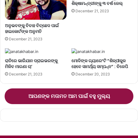
ଶିକ୍ଷାମନ୍ତ୍ରୀଙ୍କୁ ୩ ବର୍ଷ ଜେଲ୍‌
December 21, 2023
ଅନୁଭବଙ୍କୁ ବିବାହ ବିଚ୍ଛେଦ ପାଇଁ
ହାଇକୋର୍ଟଙ୍କ ଅନୁମତି
December 21, 2023
ରାତିରେ ଭାରିଯାନ ଡ୍ରାଇଭରଙ୍କୁ
ମୋଦିଙ୍କ ଗ୍ୟାରେଂଟି “ଶିଳ୍ପୀକୁଳ
ମିଳିବ ମାଗଣା ଚା’
ହେବେ ସାମର୍ଥ୍ୟ ସମ୍ପନ୍ନ” : ବିଜେପି
December 21, 2023
December 20, 2023
ଆପଣଙ୍କ ମତାମତ ଆମ ପାଇଁ ବହୁ ମୁଲ୍ୟ