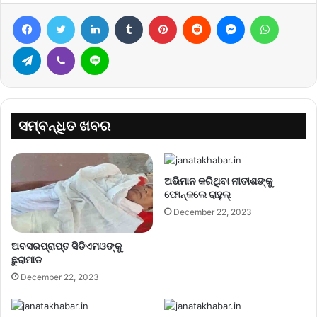
Facebook
Twitter
LinkedIn
Tumblr
Pinterest
Reddit
Messenger
WhatsA
Telegram
Viber
Line
ସମ୍ବନ୍ଧିତ ଖବର
ଅଭିମାନ କରିଥିବା ନୀତୀଶଙ୍କୁ
ଫୋନ୍‌କଲେ ରାହୁଲ୍‌
December 22, 2023
ଅବସରପ୍ରାପ୍ତ ସିଡିଏମଓଙ୍କୁ
ଛୁରାମାଡ
December 22, 2023