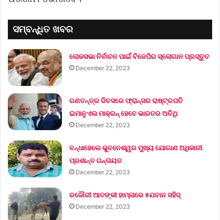
ସମ୍ବନ୍ଧିତ ଖବର
ଲୋକସଭା ନିର୍ବାଚନ ପାଇଁ ବିଜେପିର ସ୍ଲୋଗାନ ପ୍ରସ୍ତୁତ
December 22, 2023
ଗଣତନ୍ତ୍ର ଦିବସରେ ଫ୍ରାନ୍ସର ରାଷ୍ଟ୍ରପତି
ଇମାନୁଏଲ ମାକ୍ରନ୍‌ ହେବେ ଭାରତର ଅତିଥି
December 22, 2023
ବନ୍ଧାହେଲେ ଭୁବନେଶ୍ୱର ମୁଖ୍ୟ ଯୋଗାଣ ଅଧିକାରୀ
ପ୍ରଶାନ୍ତ ଗନ୍ତାୟତ
December 22, 2023
ରଜୌରୀ ଆତଙ୍କୀ ହାମ୍‌ଲାରେ ୫ଯବାନ ସହିଦ୍
December 22, 2023