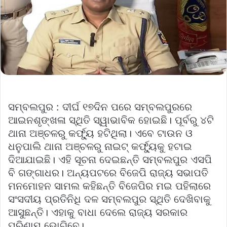
ସମ୍ବଲପୁର : ଦୀର୍ଘ ୧୭ଦିନ ପରେ ସମ୍ବଲପୁରରେ
ଆଇନଶୃଙ୍ଖଳା ସ୍ଥିତି ସ୍ୱାଭାବିକ ହୋଇଛି। ପୂର୍ବରୁ ୪ଟି
ଥାନା ଅଞ୍ଚଳରୁ କର୍ଫ୍ୟୁ ହଟିଥିଲା। ଏବେ ଟାଉନ ଓ
ଧନୁପାଲି ଥାନା ଅଞ୍ଚଳରୁ ନାଇଟ୍ କର୍ଫ୍ୟୁକୁ ହଟାଇ
ଦିଆଯାଇଛି। ଏହି ସୂଚନା ଦେଇଛନ୍ତି ସମ୍ବଲପୁର ଏସପି
ବି ଗଙ୍ଗାଧର। ଅନ୍ୟପଟରେ ବିଜେପି ରାଜ୍ୟ ସଭାପତି
ମନମୋହନ ସାମଲ କହିଛନ୍ତି ବିଜେପିର ମଇ ପହିଲାରେ
ସଂସଦୀୟ ପ୍ରତିନିଧି ଦଳ ସମ୍ବଲପୁର ସ୍ଥିତି ଦେଖିବାକୁ
ଆସୁଛନ୍ତି। ଏହାକୁ ବାଧା ଦେଲେ ରାଜ୍ୟ ସରକାର
ପରିଣାମ ଭୋଗିବେ।