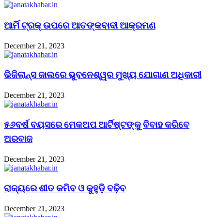
ଆର୍ମି ଟ୍ରକ୍ ଉପରେ ଆତଙ୍କବାଦୀ ଆକ୍ରମଣ
December 21, 2023
ଭିଜିଲାନ୍ସ ଜାଲରେ ଭୁବନେଶ୍ୱର ମୁଖ୍ୟ ଯୋଗାଣ ଅଧିକାରୀ
December 21, 2023
୫୬ବର୍ଷ ବୟସରେ ମେକଅପ ଆର୍ଟିଷ୍ଟଙ୍କୁ ବିବାହ କରିବେ
ଅରବାଜ
December 21, 2023
ରାଜ୍ୟରେ ଶୀତ କମିବ ଓ କୁହୁଡ଼ି ବଢ଼ିବ
December 21, 2023