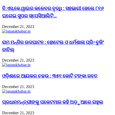
ବି.ଏସ୍.କେ.ୱାଇର କଳେବର ବୃଦ୍ଧି : ସହଭାଗୀ ହେଲେ ୮୧୬
ଘରୋଇ ସୁପର ସ୍ପେସିଆଲିଟି…
December 21, 2023
ରାମ ମନ୍ଦିର ଉଦଘାଟନ : ହୋଟେଲ ଓ ଧର୍ମଶାଳା ପ୍ରି-ବୁକିଂ
ବାତିଲ୍
December 21, 2023
ଓଡ଼ିଶାରେ ଆୟକର ଚଢଉ : ୩୫୧ କୋଟି ଟଙ୍କା ଜବତ
December 21, 2023
ପ୍ରଧାନମନ୍ତ୍ରୀଙ୍କୁ ପକେଟମାର କହି ଅଡ଼ୁଆରେ ରାହୁଲ
December 21, 2023