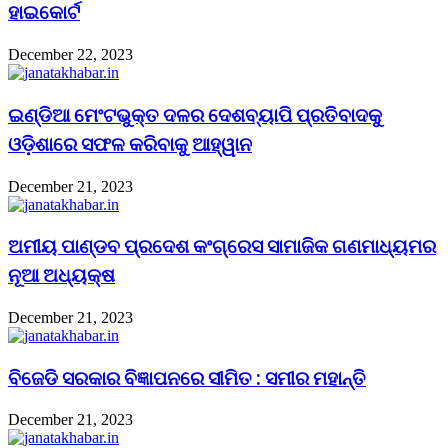
ହାଇକୋର୍ଟ
December 22, 2023
ଇଣ୍ଡିଆ ମେଂଟଭୁକ୍ତ ଦଳର ଦେଶବ୍ୟାପି ପ୍ରତିବାଦକୁ
ଓଡ଼ିଶାରେ ସଫଳ କରିବାକୁ ଆହ୍ୱାନ
December 21, 2023
ଅମୀୟ ପାଣ୍ଡବ ପ୍ରଦେଶ କଂଗ୍ରେସ ସାମାଜିକ ଗଣମାଧ୍ୟମର
ନୂଆ ଅଧ୍ୟକ୍ଷ
December 21, 2023
ବିଜେଡି ସରକାର ବିଜ୍ଞାପନରେ ସୀମିତ : ସମୀର ମହାନ୍ତି
December 21, 2023