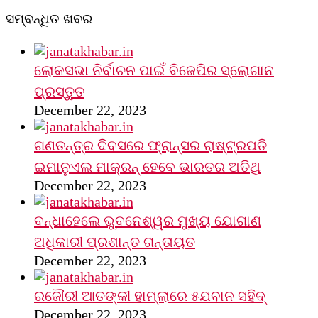
ସମ୍ବନ୍ଧିତ ଖବର
ଲୋକସଭା ନିର୍ବାଚନ ପାଇଁ ବିଜେପିର ସ୍ଲୋଗାନ
ପ୍ରସ୍ତୁତ
December 22, 2023
ଗଣତନ୍ତ୍ର ଦିବସରେ ଫ୍ରାନ୍ସର ରାଷ୍ଟ୍ରପତି
ଇମାନୁଏଲ ମାକ୍ରନ୍‌ ହେବେ ଭାରତର ଅତିଥି
December 22, 2023
ବନ୍ଧାହେଲେ ଭୁବନେଶ୍ୱର ମୁଖ୍ୟ ଯୋଗାଣ
ଅଧିକାରୀ ପ୍ରଶାନ୍ତ ଗନ୍ତାୟତ
December 22, 2023
ରଜୌରୀ ଆତଙ୍କୀ ହାମ୍‌ଲାରେ ୫ଯବାନ ସହିଦ୍
December 22, 2023