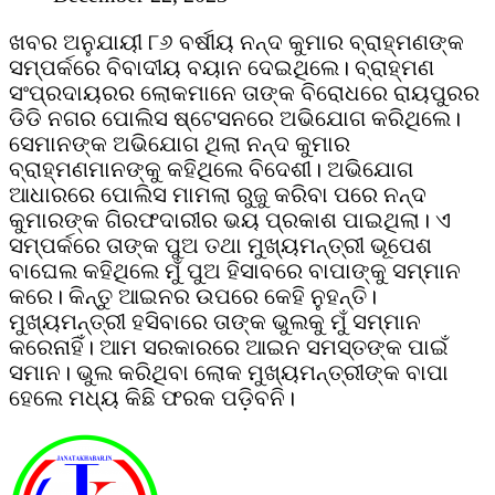
ଖବର ଅନୁଯାୟୀ ୮୬ ବର୍ଷୀୟ ନନ୍ଦ କୁମାର ବ୍ରାହ୍ମଣଙ୍କ
ସମ୍ପର୍କରେ ବିବାଦୀୟ ବୟାନ ଦେଇଥିଲେ। ବ୍ରାହ୍ମଣ
ସଂପ୍ରଦାୟରର ଲୋକମାନେ ତାଙ୍କ ବିରୋଧରେ ରାୟପୁରର
ଡିଡି ନଗର ପୋଲିସ ଷ୍ଟେସନରେ ଅଭିଯୋଗ କରିଥିଲେ।
ସେମାନଙ୍କ ଅଭିଯୋଗ ଥିଲା ନନ୍ଦ କୁମାର
ବ୍ରାହ୍ମଣମାନଙ୍କୁ କହିଥିଲେ ବିଦେଶୀ। ଅଭିଯୋଗ
ଆଧାରରେ ପୋଲିସ ମାମଲା ରୁଜୁ କରିବା ପରେ ନନ୍ଦ
କୁମାରଙ୍କ ଗିରଫଦାରୀର ଭୟ ପ୍ରକାଶ ପାଇଥିଲା। ଏ
ସମ୍ପର୍କରେ ତାଙ୍କ ପୁଅ ତଥା ମୁଖ୍ୟମନ୍ତ୍ରୀ ଭୂପେଶ
ବାଘେଲ କହିଥିଲେ ମୁଁ ପୁଅ ହିସାବରେ ବାପାଙ୍କୁ ସମ୍ମାନ
କରେ। କିନ୍ତୁ ଆଇନର ଉପରେ କେହି ନୁହନ୍ତି।
ମୁଖ୍ୟମନ୍ତ୍ରୀ ହସିବାରେ ତାଙ୍କ ଭୁଲକୁ ମୁଁ ସମ୍ମାନ
କରେନାହିଁ। ଆମ ସରକାରରେ ଆଇନ ସମସ୍ତଙ୍କ ପାଇଁ
ସମାନ। ଭୁଲ କରିଥିବା ଲୋକ ମୁଖ୍ୟମନ୍ତ୍ରୀଙ୍କ ବାପା
ହେଲେ ମଧ୍ୟ କିଛି ଫରକ ପଡ଼ିବନି।