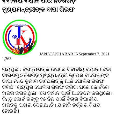
ବିବାଦୀୟ ବୟାନ ପାଇଁ ଛତିଶଗଡ଼
ମୁଖ୍ୟମନ୍ତ୍ରୀଙ୍କ ବାପା ଗିରଫ
JANATAKHABAR.IN
September 7, 2021
1,363
Facebook
Twitter
Messenger
Messenger
WhatsApp
Telegram
Viber
Line
ରାୟପୁର : ବ୍ରାହ୍ମଣଙ୍କ ଉପରେ ବିବାଦୀୟ ବୟାନ ଦେବା
କାରଣରୁ ଛତିଶଗଡ଼ ମୁଖ୍ୟମନ୍ତ୍ରୀ ଭୂପେଶ ବାଘେଲଙ୍କ
ବାପା ନନ୍ଦ କୁମାର ବାଘେଲଙ୍କୁ ଆଜି ପୋଲିସ ଗିରଫ
କରିଛି। ରାୟପୁର ପୋଲିସ ଗିରଫ କରିବା ପରେ କୋର୍ଟରେ
ହାଜର କରାଇଥିଲା। ସେ ଜାମିନ ପାଇଁ ଆବେଦନ କରିଥିଲେ।
କିନ୍ତୁ କୋର୍ଟ ତାଙ୍କୁ ୧୫ ଦିନ ପାଇଁ ବିଚାର ବିଭାଗୀୟ
ହାଜତକୁ ପଠାଇ ଦେଇଛନ୍ତି। ଯାହାକି ଚର୍ଚ୍ଚାର ବିଷୟ
ହୋଇଛି।