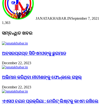
JANATAKHABAR.IN
September 7, 2021
1,363
Facebook
Twitter
Messenger
Messenger
WhatsApp
Telegram
Viber
Line
Facebook
Twitter
LinkedIn
Tumblr
Pinterest
Reddit
Messenger
Messenger
WhatsApp
Telegram
Viber
Line
ସମ୍ବନ୍ଧିତ ଖବର
ଅବସରପ୍ରାପ୍ତ ସିଡିଏମଓଙ୍କୁ ଛୁରାମାଡ
December 22, 2023
ଅଭିମାନ କରିଥିବା ନୀତୀଶଙ୍କୁ ଫୋନ୍‌କଲେ ରାହୁଲ୍‌
December 22, 2023
ଏଏସଓ ଚୟନ ପ୍ରକ୍ରିୟା : ମେରିଟ୍ ଲିଷ୍ଟକୁ କାଏମ ରଖିଲେ