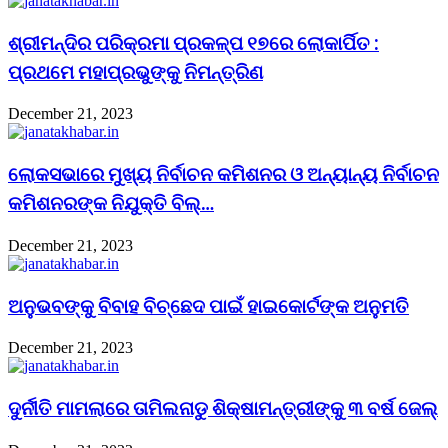
ଶ୍ରୀମନ୍ଦିର ପରିକ୍ରମା ପ୍ରକଳ୍ପ ୧୭ରେ ଲୋକାର୍ପିତ :
ପ୍ରଥମେ ମହାପ୍ରଭୁଙ୍କୁ ନିମନ୍ତ୍ରିଣ
December 21, 2023
ଲୋକସଭାରେ ମୁଖ୍ୟ ନିର୍ବାଚନ କମିଶନର ଓ ଅନ୍ୟାନ୍ୟ ନିର୍ବାଚନ
କମିଶନରଙ୍କ ନିଯୁକ୍ତି ବିଲ୍…
December 21, 2023
ଅନୁଭବଙ୍କୁ ବିବାହ ବିଚ୍ଛେଦ ପାଇଁ ହାଇକୋର୍ଟଙ୍କ ଅନୁମତି
December 21, 2023
ଦୁର୍ନୀତି ମାମଲାରେ ତାମିଲନାଡୁ ଶିକ୍ଷାମନ୍ତ୍ରୀଙ୍କୁ ୩ ବର୍ଷ ଜେଲ୍‌