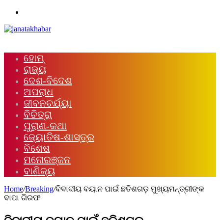
Menu
ହୋମ୍
ରାଜ୍ୟ
ଦେଶ-ବିଦେଶ
ଅପରାଧ
ଜୀବନଚର୍ଯ୍ୟା
ବିଚିତ୍ରା
ପୁରାଣ-କଥା
ଜ୍ୟୋତିଷ-ଶାସ୍ତ୍ର
ବିଶେଷ
ମନୋରଞ୍ଜନ
ବାଣିଜ୍ୟ
Home
/
Breaking
/
ବିବାଦୀୟ ବୟାନ ପାଇଁ ଛତିଶଗଡ଼ ମୁଖ୍ୟମନ୍ତ୍ରୀଙ୍କ
ବାପା ଗିରଫ