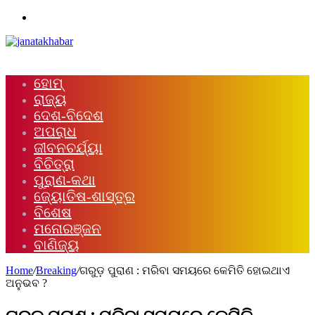
Menu
ହୋମ୍
ରାଜ୍ୟ
ଦେଶ-ବିଦେଶ
ଅପରାଧ
ଜୀବନଚର୍ଯ୍ୟା
ବିଚିତ୍ରା
ପୁରାଣ-କଥା
ଜ୍ୟୋତିଷ-ଶାସ୍ତ୍ର
ବିଶେଷ
ମନୋରଞ୍ଜନ
ବାଣିଜ୍ୟ
Home
/
Breaking
/
ଗରୁଡ଼ ପୁରାଣ : ମରିବା ସମୟରେ କେମିତି ହୋଇଥାଏ
ଅନୁଭବ ?