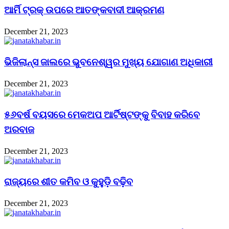
ଆର୍ମି ଟ୍ରକ୍ ଉପରେ ଆତଙ୍କବାଦୀ ଆକ୍ରମଣ
December 21, 2023
ଭିଜିଲାନ୍ସ ଜାଲରେ ଭୁବନେଶ୍ୱର ମୁଖ୍ୟ ଯୋଗାଣ ଅଧିକାରୀ
December 21, 2023
୫୬ବର୍ଷ ବୟସରେ ମେକଅପ ଆର୍ଟିଷ୍ଟଙ୍କୁ ବିବାହ କରିବେ
ଅରବାଜ
December 21, 2023
ରାଜ୍ୟରେ ଶୀତ କମିବ ଓ କୁହୁଡ଼ି ବଢ଼ିବ
December 21, 2023