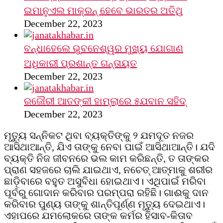
ଇମାନୁଏଲ ମାକ୍ରନ୍‌ ହେବେ ଭାରତର ଅତିଥି
December 22, 2023
ବନ୍ଧାହେଲେ ଭୁବନେଶ୍ୱର ମୁଖ୍ୟ ଯୋଗାଣ
ଅଧିକାରୀ ପ୍ରଶାନ୍ତ ଗନ୍ତାୟତ
December 22, 2023
ରଜୌରୀ ଆତଙ୍କୀ ହାମ୍‌ଲାରେ ୫ଯବାନ ସହିଦ୍
December 22, 2023
ମୃତ୍ୟୁ ସନ୍ନିକଟ ଥିବା ବ୍ୟକ୍ତିଙ୍କୁ ୨ ଯମଦୂତ ନଜର
ଆସିଥାଆନ୍ତି, ଯିଏ ତାଙ୍କୁ ନେବା ପାଇଁ ଆସିଥାଆନ୍ତି। ଯଦି
ବ୍ୟକ୍ତି ନିଜ ଜୀବନରେ ଭଲ କାମ କରିଛନ୍ତି, ତ ତାଙ୍କର
ପ୍ରାଣ ସହଜରେ ଚାଲି ଯାଇଥାଏ, ନଚେତ୍‌ ଆତ୍ମାକୁ ଶରୀର
ଛାଡ଼ିବାରେ ବହୁତ ଅସୁବିଧା ହୋଇଥାଏ। ଏଥିପାଇଁ ମରିବା
ପୂର୍ବରୁ ଗୋଦାନ କରିବାର ପରମ୍ପରା ରହିଛି। ଗାଈକୁ ଦାନ
କରିବାର ପୁଣ୍ୟ ତାଙ୍କୁ ଶାନ୍ତିପୂର୍ଣ୍ଣ ମୃତ୍ୟୁ ଦେଇଥାଏ।
ଏହାପରେ ଯମଲୋକରେ ତାଙ୍କ କର୍ମର ହିସାବ-କିତାବ