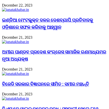
December 22, 2023
ଇଣ୍ଡିଆ ମେଂଟଭୁକ୍ତ ଦଳର ଦେଶବ୍ୟାପି ପ୍ରତିବାଦକୁ
ଓଡ଼ିଶାରେ ସଫଳ କରିବାକୁ ଆହ୍ୱାନ
December 21, 2023
ଅମୀୟ ପାଣ୍ଡବ ପ୍ରଦେଶ କଂଗ୍ରେସ ସାମାଜିକ ଗଣମାଧ୍ୟମର
ନୂଆ ଅଧ୍ୟକ୍ଷ
December 21, 2023
ବିଜେଡି ସରକାର ବିଜ୍ଞାପନରେ ସୀମିତ : ସମୀର ମହାନ୍ତି
December 21, 2023
ବି.ଏସ୍.କେ.ୱାଇର କଳେବର ବୃଦ୍ଧି : ସହଭାଗୀ ହେଲେ ୮୧୬