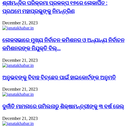
ଶ୍ରୀମନ୍ଦିର ପରିକ୍ରମା ପ୍ରକଳ୍ପ ୧୭ରେ ଲୋକାର୍ପିତ :
ପ୍ରଥମେ ମହାପ୍ରଭୁଙ୍କୁ ନିମନ୍ତ୍ରିଣ
December 21, 2023
ଲୋକସଭାରେ ମୁଖ୍ୟ ନିର୍ବାଚନ କମିଶନର ଓ ଅନ୍ୟାନ୍ୟ ନିର୍ବାଚନ
କମିଶନରଙ୍କ ନିଯୁକ୍ତି ବିଲ୍…
December 21, 2023
ଅନୁଭବଙ୍କୁ ବିବାହ ବିଚ୍ଛେଦ ପାଇଁ ହାଇକୋର୍ଟଙ୍କ ଅନୁମତି
December 21, 2023
ଦୁର୍ନୀତି ମାମଲାରେ ତାମିଲନାଡୁ ଶିକ୍ଷାମନ୍ତ୍ରୀଙ୍କୁ ୩ ବର୍ଷ ଜେଲ୍‌
December 21, 2023