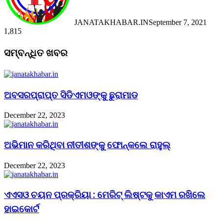
JANATAKHABAR.IN
September 7, 2021
1,815
Facebook
Twitter
Messenger
Messenger
WhatsApp
Telegram
Viber
Line
Facebook
Twitter
LinkedIn
Tumblr
Pinterest
Reddit
Messenger
Messenger
WhatsApp
Telegram
Viber
Line
ସମ୍ବନ୍ଧିତ ଖବର
ଅବସରପ୍ରାପ୍ତ ସିଡିଏମଓଙ୍କୁ ଛୁରାମାଡ
December 22, 2023
ଅଭିମାନ କରିଥିବା ନୀତୀଶଙ୍କୁ ଫୋନ୍‌କଲେ ରାହୁଲ୍‌
December 22, 2023
ଏଏସଓ ଚୟନ ପ୍ରକ୍ରିୟା : ମେରିଟ୍ ଲିଷ୍ଟକୁ କାଏମ ରଖିଲେ
ହାଇକୋର୍ଟ