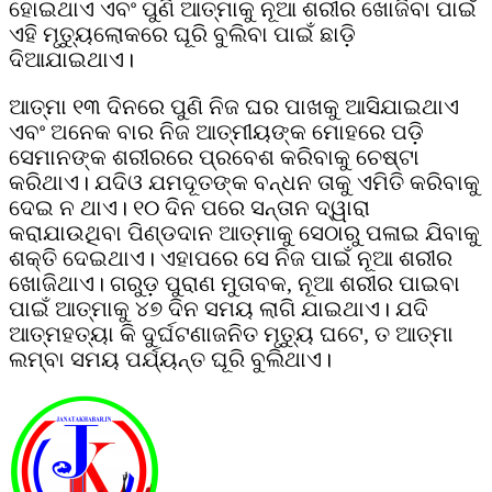
ହୋଇଥାଏ ଏବଂ ପୁଣି ଆତ୍ମାକୁ ନୂଆ ଶରୀର ଖୋଜିବା ପାଇଁ
ଏହି ମୃତ୍ୟୁଲୋକରେ ଘୂରି ବୁଲିବା ପାଇଁ ଛାଡ଼ି
ଦିଆଯାଇଥାଏ।
ଆତ୍ମା ୧୩ ଦିନରେ ପୁଣି ନିଜ ଘର ପାଖକୁ ଆସିଯାଇଥାଏ
ଏବଂ ଅନେକ ବାର ନିଜ ଆତ୍ମୀୟଙ୍କ ମୋହରେ ପଡ଼ି
ସେମାନଙ୍କ ଶରୀରରେ ପ୍ରବେଶ କରିବାକୁ ଚେଷ୍ଟା
କରିଥାଏ। ଯଦିଓ ଯମଦୂତଙ୍କ ବନ୍ଧନ ତାକୁ ଏମିତି କରିବାକୁ
ଦେଇ ନ ଥାଏ। ୧୦ ଦିନ ପରେ ସନ୍ତାନ ଦ୍ୱାରା
କରାଯାଉଥିବା ପିଣ୍ଡଦାନ ଆତ୍ମାକୁ ସେଠାରୁ ପଳାଇ ଯିବାକୁ
ଶକ୍ତି ଦେଇଥାଏ। ଏହାପରେ ସେ ନିଜ ପାଇଁ ନୂଆ ଶରୀର
ଖୋଜିଥାଏ। ଗରୁଡ଼ ପୁରାଣ ମୁତାବକ, ନୂଆ ଶରୀର ପାଇବା
ପାଇଁ ଆତ୍ମାକୁ ୪୭ ଦିନ ସମୟ ଲାଗି ଯାଇଥାଏ। ଯଦି
ଆତ୍ମହତ୍ୟା କି ଦୁର୍ଘଟଣାଜନିତ ମୃତ୍ୟୁ ଘଟେ, ତ ଆତ୍ମା
ଲମ୍ବା ସମୟ ପର୍ଯ୍ୟନ୍ତ ଘୂରି ବୁଲିଥାଏ।