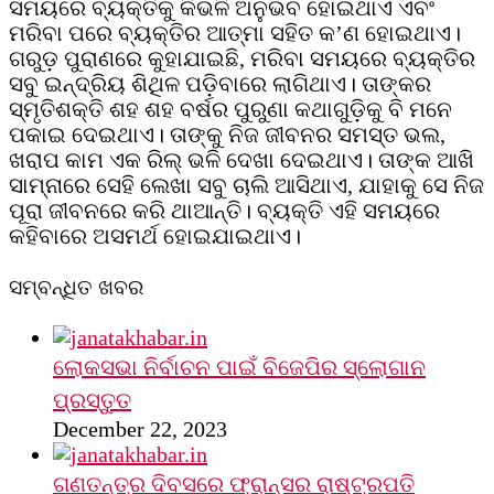
ସମୟରେ ବ୍ୟକ୍ତିକୁ କିଭଳି ଅନୁଭବ ହୋଇଥାଏ ଏବଂ
ମରିବା ପରେ ବ୍ୟକ୍ତିର ଆତ୍ମା ସହିତ କ’ଣ ହୋଇଥାଏ।
ଗରୁଡ଼ ପୁରାଣରେ କୁହାଯାଇଛି, ମରିବା ସମୟରେ ବ୍ୟକ୍ତିର
ସବୁ ଇନ୍ଦ୍ରିୟ ଶିଥିଳ ପଡ଼ିବାରେ ଲାଗିଥାଏ। ତାଙ୍କର
ସ୍ମୃତିଶକ୍ତି ଶହ ଶହ ବର୍ଷର ପୁରୁଣା କଥାଗୁଡ଼ିକୁ ବି ମନେ
ପକାଇ ଦେଇଥାଏ। ତାଙ୍କୁ ନିଜ ଜୀବନର ସମସ୍ତ ଭଲ,
ଖରାପ କାମ ଏକ ରିଲ୍‌ ଭଳି ଦେଖା ଦେଇଥାଏ। ତାଙ୍କ ଆଖି
ସାମ୍ନାରେ ସେହି ଲେଖା ସବୁ ଚାଲି ଆସିଥାଏ, ଯାହାକୁ ସେ ନିଜ
ପୂରା ଜୀବନରେ କରି ଥାଆନ୍ତି। ବ୍ୟକ୍ତି ଏହି ସମୟରେ
କହିବାରେ ଅସମର୍ଥ ହୋଇଯାଇଥାଏ।
ସମ୍ବନ୍ଧିତ ଖବର
ଲୋକସଭା ନିର୍ବାଚନ ପାଇଁ ବିଜେପିର ସ୍ଲୋଗାନ
ପ୍ରସ୍ତୁତ
December 22, 2023
ଗଣତନ୍ତ୍ର ଦିବସରେ ଫ୍ରାନ୍ସର ରାଷ୍ଟ୍ରପତି