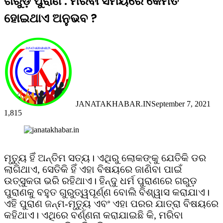
ଗରୁଡ଼ ପୁରାଣ : ମରିବା ସମୟରେ କେମିତି
ହୋଇଥାଏ ଅନୁଭବ ?
JANATAKHABAR.IN
September 7, 2021
1,815
Facebook
Twitter
Messenger
Messenger
WhatsApp
Telegram
Viber
Line
ମୃତ୍ୟୁ ହିଁ ଅନ୍ତିମ ସତ୍ୟ। ଏଥିରୁ ଲୋକଙ୍କୁ ଯେତିକି ଡର
ଲାଗିଥାଏ, ସେତିକି ହିଁ ଏହା ବିଷୟରେ ଜାଣିବା ପାଇଁ
ଉତ୍ସୁକତା ଭରି ରହିଥାଏ। ହିନ୍ଦୁ ଧର୍ମ ପୁରାଣରେ ଗରୁଡ଼
ପୁରାଣକୁ ବହୁତ ଗୁରୁତ୍ୱପୂର୍ଣ୍ଣ ବୋଲି ବିଶ୍ୱାସ କରାଯାଏ।
ଏହି ପୁରାଣ ଜନ୍ମ-ମୃତ୍ୟୁ ଏବଂ ଏହା ପରର ଯାତ୍ରା ବିଷୟରେ
କହିଥାଏ। ଏଥିରେ ବର୍ଣ୍ଣନା କରାଯାଇଛି କି, ମରିବା