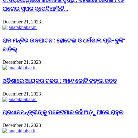
ଘରୋଇ ସୁପର ସ୍ପେସିଆଲିଟି…
December 21, 2023
ରାମ ମନ୍ଦିର ଉଦଘାଟନ : ହୋଟେଲ ଓ ଧର୍ମଶାଳା ପ୍ରି-ବୁକିଂ
ବାତିଲ୍
December 21, 2023
ଓଡ଼ିଶାରେ ଆୟକର ଚଢଉ : ୩୫୧ କୋଟି ଟଙ୍କା ଜବତ
December 21, 2023
ପ୍ରଧାନମନ୍ତ୍ରୀଙ୍କୁ ପକେଟମାର କହି ଅଡ଼ୁଆରେ ରାହୁଲ
December 21, 2023