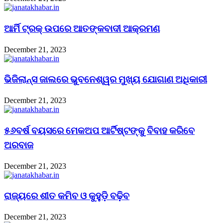
ଆର୍ମି ଟ୍ରକ୍ ଉପରେ ଆତଙ୍କବାଦୀ ଆକ୍ରମଣ
December 21, 2023
ଭିଜିଲାନ୍ସ ଜାଲରେ ଭୁବନେଶ୍ୱର ମୁଖ୍ୟ ଯୋଗାଣ ଅଧିକାରୀ
December 21, 2023
୫୬ବର୍ଷ ବୟସରେ ମେକଅପ ଆର୍ଟିଷ୍ଟଙ୍କୁ ବିବାହ କରିବେ
ଅରବାଜ
December 21, 2023
ରାଜ୍ୟରେ ଶୀତ କମିବ ଓ କୁହୁଡ଼ି ବଢ଼ିବ
December 21, 2023