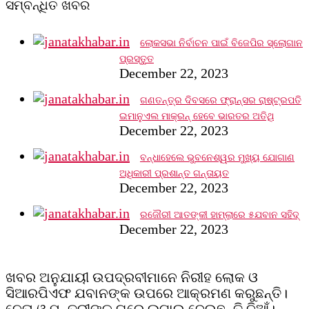
ସମ୍ବନ୍ଧିତ ଖବର
ଲୋକସଭା ନିର୍ବାଚନ ପାଇଁ ବିଜେପିର ସ୍ଲୋଗାନ
ପ୍ରସ୍ତୁତ
December 22, 2023
ଗଣତନ୍ତ୍ର ଦିବସରେ ଫ୍ରାନ୍ସର ରାଷ୍ଟ୍ରପତି
ଇମାନୁଏଲ ମାକ୍ରନ୍‌ ହେବେ ଭାରତର ଅତିଥି
December 22, 2023
ବନ୍ଧାହେଲେ ଭୁବନେଶ୍ୱର ମୁଖ୍ୟ ଯୋଗାଣ
ଅଧିକାରୀ ପ୍ରଶାନ୍ତ ଗନ୍ତାୟତ
December 22, 2023
ରଜୌରୀ ଆତଙ୍କୀ ହାମ୍‌ଲାରେ ୫ଯବାନ ସହିଦ୍
December 22, 2023
ଖବର ଅନୁଯାୟୀ ଉପଦ୍ରବୀମାନେ ନିରୀହ ଲୋକ ଓ
ସିଆରପିଏଫ ଯବାନଙ୍କ ଉପରେ ଆକ୍ରମଣ କରୁଛନ୍ତି।
ନେତା ଓ ମନ୍ତ୍ରୀଙ୍କ ଘରେ ଲଗାଇ ଦେଇଛନ୍ତି ନିଆଁ।