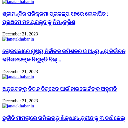
ଶ୍ରୀମନ୍ଦିର ପରିକ୍ରମା ପ୍ରକଳ୍ପ ୧୭ରେ ଲୋକାର୍ପିତ :
ପ୍ରଥମେ ମହାପ୍ରଭୁଙ୍କୁ ନିମନ୍ତ୍ରିଣ
December 21, 2023
ଲୋକସଭାରେ ମୁଖ୍ୟ ନିର୍ବାଚନ କମିଶନର ଓ ଅନ୍ୟାନ୍ୟ ନିର୍ବାଚନ
କମିଶନରଙ୍କ ନିଯୁକ୍ତି ବିଲ୍…
December 21, 2023
ଅନୁଭବଙ୍କୁ ବିବାହ ବିଚ୍ଛେଦ ପାଇଁ ହାଇକୋର୍ଟଙ୍କ ଅନୁମତି
December 21, 2023
ଦୁର୍ନୀତି ମାମଲାରେ ତାମିଲନାଡୁ ଶିକ୍ଷାମନ୍ତ୍ରୀଙ୍କୁ ୩ ବର୍ଷ ଜେଲ୍‌