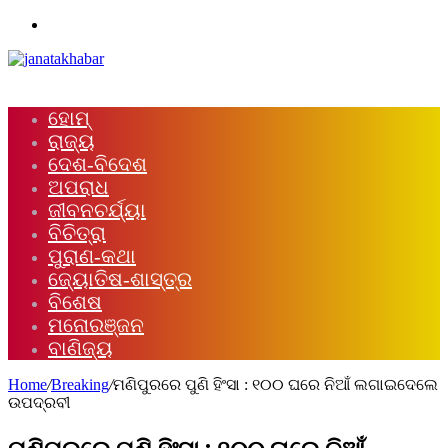
Menu
ହୋମ୍
ରାଜ୍ୟ
ଦେଶ-ବିଦେଶ
ଅପରାଧ
ଜୀବନଚର୍ଯ୍ୟା
ବିଚିତ୍ରା
ପୁରାଣ-କଥା
ଜ୍ୟୋତିଷ-ଶାସ୍ତ୍ର
ବିଶେଷ
ମନୋରଞ୍ଜନ
ବାଣିଜ୍ୟ
Home
/
Breaking
/
ମଣିପୁରରେ ପୁଣି ହିଂସା : ୧୦୦ ଘରେ ନିଆଁ ଲଗାଇଦେଲେ
ଉପଦ୍ରବୀ