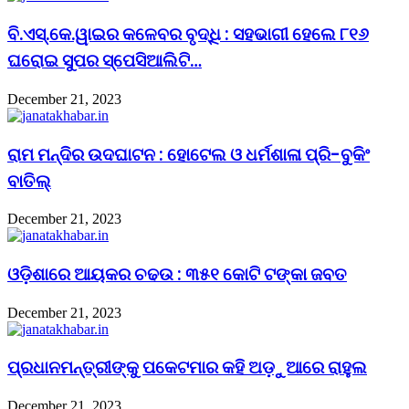
ବି.ଏସ୍.କେ.ୱାଇର କଳେବର ବୃଦ୍ଧି : ସହଭାଗୀ ହେଲେ ୮୧୬
ଘରୋଇ ସୁପର ସ୍ପେସିଆଲିଟି…
December 21, 2023
ରାମ ମନ୍ଦିର ଉଦଘାଟନ : ହୋଟେଲ ଓ ଧର୍ମଶାଳା ପ୍ରି-ବୁକିଂ
ବାତିଲ୍
December 21, 2023
ଓଡ଼ିଶାରେ ଆୟକର ଚଢଉ : ୩୫୧ କୋଟି ଟଙ୍କା ଜବତ
December 21, 2023
ପ୍ରଧାନମନ୍ତ୍ରୀଙ୍କୁ ପକେଟମାର କହି ଅଡ଼ୁଆରେ ରାହୁଲ
December 21, 2023