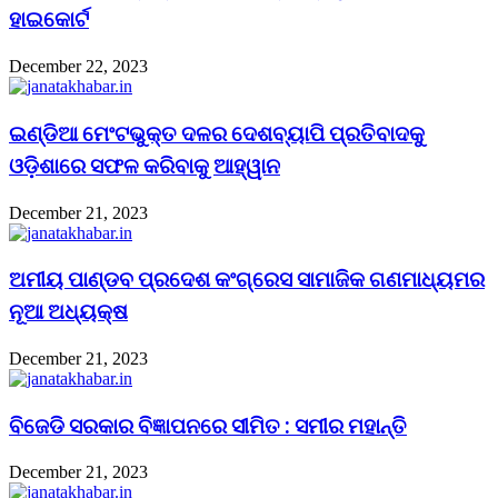
ହାଇକୋର୍ଟ
December 22, 2023
ଇଣ୍ଡିଆ ମେଂଟଭୁକ୍ତ ଦଳର ଦେଶବ୍ୟାପି ପ୍ରତିବାଦକୁ
ଓଡ଼ିଶାରେ ସଫଳ କରିବାକୁ ଆହ୍ୱାନ
December 21, 2023
ଅମୀୟ ପାଣ୍ଡବ ପ୍ରଦେଶ କଂଗ୍ରେସ ସାମାଜିକ ଗଣମାଧ୍ୟମର
ନୂଆ ଅଧ୍ୟକ୍ଷ
December 21, 2023
ବିଜେଡି ସରକାର ବିଜ୍ଞାପନରେ ସୀମିତ : ସମୀର ମହାନ୍ତି
December 21, 2023