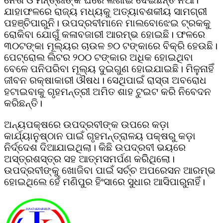
ଯାହାଫଳରେ ରାଜ୍ୟ ମଧ୍ୟକୁ ଅତ୍ୟାବଶକୀୟ ସାମଗ୍ରୀ
ପହଞ୍ଚିପାରୁନି। ଉପଦ୍ରବୀମାନେ ମାଲବୋଝେଇ ଟ୍ରକକୁ
ରୋକିବା ଯୋଗୁଁ କଳାବଜାରୀ ଆରମ୍ଭ ହୋଇଛି। ଫଳରେ
୩୦ଟଙ୍କା ମୂଲ୍ୟର ଚାଉଳ ୭୦ ଟଙ୍କାରେ ବିକ୍ରି ହେଉଛି।
ପେଟ୍ରୋଲ ଲିଟର ୨୦୦ ଟଙ୍କାର ଅଧିକ ହୋଇଥିବା
ବେଳେ ପନିପରିବା ମୂଲ୍ୟ ଦୁଇଗୁଣ ହୋଇଯାଇଛି। ମିଳୁନାହିଁ
ଜୀବନ ରକ୍ଷାକାରୀ ଔଷଧ। ସେଥିପାଇଁ ରାସ୍ତା ଅବରୋଧ
ହଟାଇବାକୁ ଗୃହମନ୍ତ୍ରୀ ଅମିତ ଶାହ ଟୁଇଟ କରି ନିବେଦନ
କରିଛନ୍ତି।
ଅନ୍ୟପକ୍ଷରେ ଉପଦ୍ରବୀଙ୍କ ଉପରେ କଡ଼ା
କାର୍ଯ୍ୟାନୁଷ୍ଠାନ ପାଇଁ ଗୃହମନ୍ତ୍ରାଳୟ ପକ୍ଷରୁ କଡ଼ା
ନିର୍ଦ୍ଦେଶ ଦିଆଯାଇଥିଲା। କିଛି ଉପଦ୍ରବୀ ଭୟରେ
ଅସ୍ତ୍ରଶସ୍ତ୍ର ସହ ଆତ୍ମସମର୍ପଣ କରିିଥିଲୋ।
ଉପଦ୍ରବୀଙ୍କୁ ଖୋଜିବା ପାଇଁ ସର୍ଚ୍ଚ ଅପରେସନ ଆରମ୍ଭ
ହୋଇଥିଲେ ହେଁ ମଣିପୁର ହିଂସାରେ ସୁଧାର ଆସିପାରୁନାହିଁ।