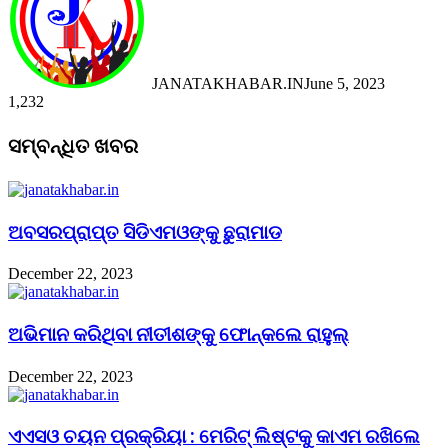
JANATAKHABAR.IN
June 5, 2023
1,232
Facebook
Twitter
Messenger
Messenger
WhatsApp
Telegram
Viber
Line
Facebook
Twitter
LinkedIn
Tumblr
Pinterest
Reddit
Messenger
Messenger
WhatsApp
Telegram
Viber
Line
ସମ୍ବନ୍ଧିତ ଖବର
ଅବସରପ୍ରାପ୍ତ ସିଡିଏମଓଙ୍କୁ ଛୁରାମାଡ
December 22, 2023
ଅଭିମାନ କରିଥିବା ନୀତୀଶଙ୍କୁ ଫୋନ୍‌କଲେ ରାହୁଲ୍‌
December 22, 2023
ଏଏସଓ ଚୟନ ପ୍ରକ୍ରିୟା : ମେରିଟ୍ ଲିଷ୍ଟକୁ କାଏମ ରଖିଲେ