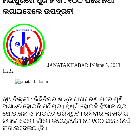
ମଣିପୁରରେ ପୁଣି ହିଂସା : ୧୦୦ ଘରେ ନିଆଁ
ଲଗାଇଦେଲେ ଉପଦ୍ରବୀ
JANATAKHABAR.IN
June 5, 2023
1,232
Facebook
Twitter
Messenger
Messenger
WhatsApp
Telegram
Viber
Line
ନୂଆଦିଲ୍ଲୀ : କିଛିଦିନର ଶାନ୍ତ ବାତାବରଣ ପରେ ପୁଣି
ଅଶାନ୍ତ ହୋଇଛି ମଣିପୁର। ସୃଷ୍ଟି ହୋଇଛି ହିଂସାକାଣ୍ଡ,
ପୋଡାଜଳା ଓ ମାଡପିଟ୍ ପରିସ୍ଥିତି। ରବିବାର କାକାଚିଂଗ
ଜିଲ୍ଲା ସେରୋ ଗାଁରେ ଉପଦ୍ରବୀମାନେ ୧୦୦ ଘରେ ନିଆଁ
ଲଗାଇଦେଇଛନ୍ତି।