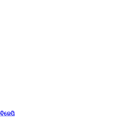
 ବିଜେପି