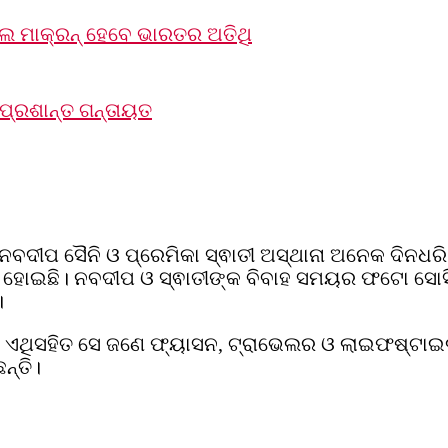
ଲ ମାକ୍ରନ୍‌ ହେବେ ଭାରତର ଅତିଥି
ପ୍ରଶାନ୍ତ ଗନ୍ତାୟତ
 ସୈନି ଓ ପ୍ରେମିକା ସ୍ଵାତୀ ଅସ୍ଥାନା ଅନେକ ଦିନଧରି ପ୍ରେ
୍ଣ ହୋଇଛି। ନବଦୀପ ଓ ‌‌ସ୍ଵାତୀଙ୍କ ବିବାହ ସମୟର ଫଟୋ ସ
।
। ଏଥିସହିତ ସେ ଜଣେ ଫ୍ୟାସନ, ଟ୍ରାଭେଲର ଓ ଲାଇଫଷ୍ଟାଇଲ
ନ୍ତି।