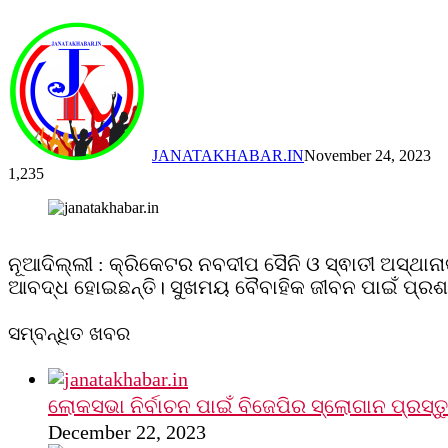
JANATAKHABAR.IN
November 24, 2023
1,235
Facebook
Twitter
Messenger
Messenger
WhatsApp
Telegram
Viber
Line
ନୂଆଦିଲ୍ଲୀ : କ୍ରିକେଟର ନବଦୀପ ସୈନି ଓ ସ୍ଵାତୀ ଅସ୍ଥାନ
ଆବଦ୍ଧ ହୋଇଛନ୍ତି। ସୁଖମୟ ବୈବାହିକ ଜୀବନ ପାଇଁ ପ୍ରଶଂ
ସମ୍ବନ୍ଧିତ ଖବର
ଲୋକସଭା ନିର୍ବାଚନ ପାଇଁ ବିଜେପିର ସ୍ଲୋଗାନ ପ୍ରସ୍ତ
December 22, 2023