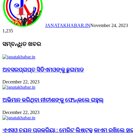
JANATAKHABAR.IN
November 24, 2023
1,235
Facebook
Twitter
Messenger
Messenger
WhatsApp
Telegram
Viber
Line
Facebook
Twitter
LinkedIn
Tumblr
Pinterest
Reddit
Messenger
Messenger
WhatsApp
Telegram
Viber
Line
ସମ୍ବନ୍ଧିତ ଖବର
ଅବସରପ୍ରାପ୍ତ ସିଡିଏମଓଙ୍କୁ ଛୁରାମାଡ
December 22, 2023
ଅଭିମାନ କରିଥିବା ନୀତୀଶଙ୍କୁ ଫୋନ୍‌କଲେ ରାହୁଲ୍‌
December 22, 2023
ଏଏସଓ ଚୟନ ପ୍ରକ୍ରିୟା : ମେରିଟ୍ ଲିଷ୍ଟକୁ କାଏମ ରଖିଲେ ହା