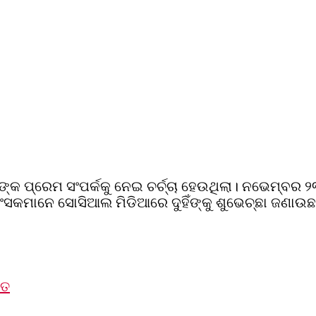
ାଙ୍କ ପ୍ରେମ ସଂପର୍କକୁ ନେଇ ଚର୍ଚ୍ଚା ହେଉଥିଲା। ନଭେମ୍ବର ୨
ସକମାନେ ସୋସିଆଲ ମିଡିଆରେ ଦୁହିଁଙ୍କୁ ଶୁଭେଚ୍ଛା ଜଣାଉଛନ
ୁତ