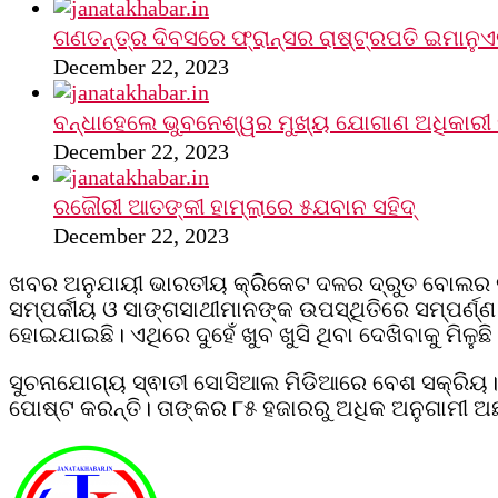
ଗଣତନ୍ତ୍ର ଦିବସରେ ଫ୍ରାନ୍ସର ରାଷ୍ଟ୍ରପତି ଇମାନୁଏ
December 22, 2023
ବନ୍ଧାହେଲେ ଭୁବନେଶ୍ୱର ମୁଖ୍ୟ ଯୋଗାଣ ଅଧିକାରୀ 
December 22, 2023
ରଜୌରୀ ଆତଙ୍କୀ ହାମ୍‌ଲାରେ ୫ଯବାନ ସହିଦ୍
December 22, 2023
ଖବର ଅନୁଯାୟୀ ଭାରତୀୟ କ୍ରିକେଟ ଦଳର ଦ୍ରୁତ ବୋଲର ନବଦୀପ
ସମ୍ପର୍କୀୟ ଓ ସାଙ୍ଗସାଥୀମାନଙ୍କ ଉପସ୍ଥିତିରେ ସମ୍ପର୍ଣ
ହୋଇଯାଇଛି। ଏଥିରେ ଦୁହେଁ ଖୁବ ଖୁସି ଥିବା ଦେଖିବାକୁ ମିଳୁଛି
ସୁଚନାଯୋଗ୍ୟ ସ୍ଵାତୀ ସୋସିଆଲ ମିଡିଆରେ ବେଶ ସକ୍ରିୟ
ପୋଷ୍ଟ କରନ୍ତି। ତାଙ୍କର ୮୫ ହଜାରରୁ ଅଧିକ ଅନୁଗାମୀ ଅଛ