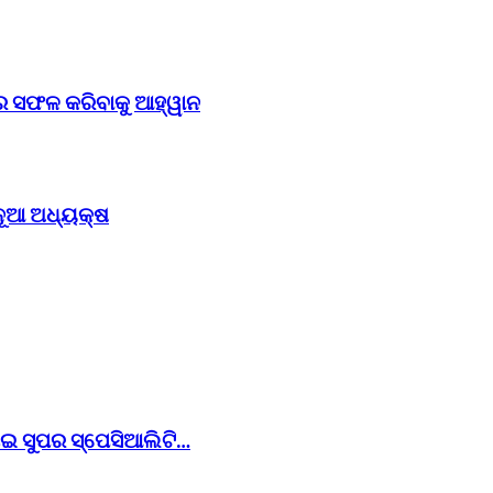
େ ସଫଳ କରିବାକୁ ଆହ୍ୱାନ
ନୂଆ ଅଧ୍ୟକ୍ଷ
ୋଇ ସୁପର ସ୍ପେସିଆଲିଟି…