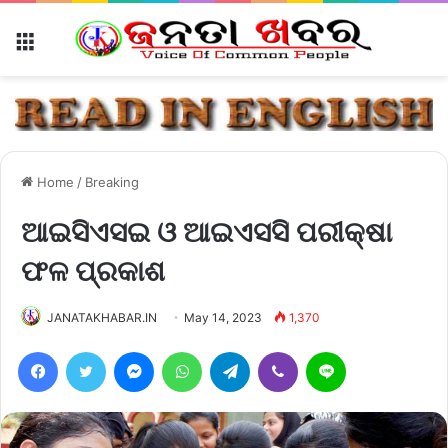
Menu
Home
/
Breaking
ଆଇସିଏସଇ ଓ ଆଇଏସସି ପରୀକ୍ଷା
ଫଳ ପ୍ରକାଶ
JANATAKHABAR.IN
May 14, 2023
1,370
Facebook
Twitter
Messenger
WhatsApp
Telegram
Viber
Line