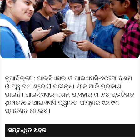
ନୂଆଦିଲ୍ଲୀ : ଆଇସିଏସଇ ଓ ଆଇଏସସି-୨୦୨୩ ଦଶମ
ଓ ଦ୍ୱାଦଶ ଶ୍ରେଣୀ ପରୀକ୍ଷା ଫଳ ଆଜି ପ୍ରକାଶ
ପାଇଛି। ଆଇସିଏସଇ ଦଶମ ପାସ୍‌ହାର ୯୮.୯୪ ପ୍ରତିଶତ
ଥିବାବେଳେ ଆଇଏସସି ଦ୍ୱାଦଶ ପାସ୍‌ହାର ୯୬.୯୩
ପ୍ରତିଶତ ହୋଇଛି।
ସମ୍ବନ୍ଧିତ ଖବର