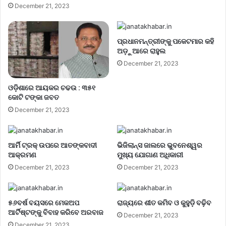
December 21, 2023
ପ୍ରଧାନମନ୍ତ୍ରୀଙ୍କୁ ପକେଟମାର କହି
ଅଡ଼ୁଆରେ ରାହୁଲ
December 21, 2023
ଓଡ଼ିଶାରେ ଆୟକର ଚଢଉ : ୩୫୧
କୋଟି ଟଙ୍କା ଜବତ
December 21, 2023
ଆର୍ମି ଟ୍ରକ୍ ଉପରେ ଆତଙ୍କବାଦୀ
ଭିଜିଲାନ୍ସ ଜାଲରେ ଭୁବନେଶ୍ୱର
ଆକ୍ରମଣ
ମୁଖ୍ୟ ଯୋଗାଣ ଅଧିକାରୀ
December 21, 2023
December 21, 2023
୫୬ବର୍ଷ ବୟସରେ ମେକଅପ
ରାଜ୍ୟରେ ଶୀତ କମିବ ଓ କୁହୁଡ଼ି ବଢ଼ିବ
ଆର୍ଟିଷ୍ଟଙ୍କୁ ବିବାହ କରିବେ ଅରବାଜ
December 21, 2023
December 21, 2023