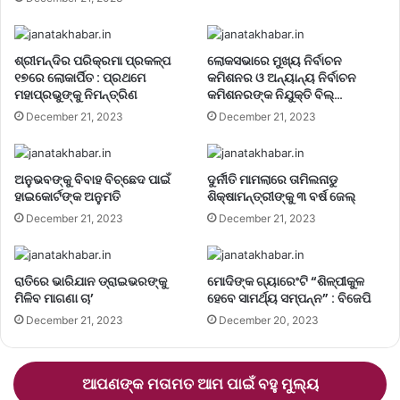
ଶ୍ରୀମନ୍ଦିର ପରିକ୍ରମା ପ୍ରକଳ୍ପ
ଲୋକସଭାରେ ମୁଖ୍ୟ ନିର୍ବାଚନ
୧୭ରେ ଲୋକାର୍ପିତ : ପ୍ରଥମେ
କମିଶନର ଓ ଅନ୍ୟାନ୍ୟ ନିର୍ବାଚନ
ମହାପ୍ରଭୁଙ୍କୁ ନିମନ୍ତ୍ରିଣ
କମିଶନରଙ୍କ ନିଯୁକ୍ତି ବିଲ୍…
December 21, 2023
December 21, 2023
ଅନୁଭବଙ୍କୁ ବିବାହ ବିଚ୍ଛେଦ ପାଇଁ
ଦୁର୍ନୀତି ମାମଲାରେ ତାମିଲନାଡୁ
ହାଇକୋର୍ଟଙ୍କ ଅନୁମତି
ଶିକ୍ଷାମନ୍ତ୍ରୀଙ୍କୁ ୩ ବର୍ଷ ଜେଲ୍‌
December 21, 2023
December 21, 2023
ରାତିରେ ଭାରିଯାନ ଡ୍ରାଇଭରଙ୍କୁ
ମୋଦିଙ୍କ ଗ୍ୟାରେଂଟି “ଶିଳ୍ପୀକୁଳ
ମିଳିବ ମାଗଣା ଚା’
ହେବେ ସାମର୍ଥ୍ୟ ସମ୍ପନ୍ନ” : ବିଜେପି
December 21, 2023
December 20, 2023
ଆପଣଙ୍କ ମତାମତ ଆମ ପାଇଁ ବହୁ ମୁଲ୍ୟ