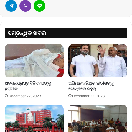
ସମ୍ବନ୍ଧିତ ଖବର
ଅବସରପ୍ରାପ୍ତ ସିଡିଏମଓଙ୍କୁ
ଅଭିମାନ କରିଥିବା ନୀତୀଶଙ୍କୁ
ଛୁରାମାଡ
ଫୋନ୍‌କଲେ ରାହୁଲ୍‌
December 22, 2023
December 22, 2023