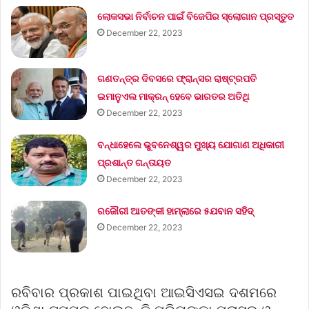
ଲୋକସଭା ନିର୍ବାଚନ ପାଇଁ ବିଜେପିର ସ୍ଲୋଗାନ ପ୍ରସ୍ତୁତ
December 22, 2023
ଗଣତନ୍ତ୍ର ଦିବସରେ ଫ୍ରାନ୍ସର ରାଷ୍ଟ୍ରପତି
ଇମାନୁଏଲ ମାକ୍ରନ୍‌ ହେବେ ଭାରତର ଅତିଥି
December 22, 2023
ବନ୍ଧାହେଲେ ଭୁବନେଶ୍ୱର ମୁଖ୍ୟ ଯୋଗାଣ ଅଧିକାରୀ
ପ୍ରଶାନ୍ତ ଗନ୍ତାୟତ
December 22, 2023
ରଜୌରୀ ଆତଙ୍କୀ ହାମ୍‌ଲାରେ ୫ଯବାନ ସହିଦ୍
December 22, 2023
ରବିବାର ପ୍ରକାଶ ପାଇଥିବା ଆଇସିଏସଇ ଦଶମରେ