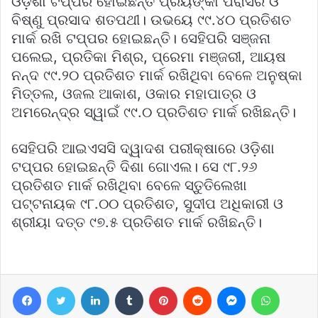
ଓଡ଼ିଶା ଟପ୍ପର ହୋଇଛନ୍ତି ପ୍ରିୟଙ୍କା ପରାସର ଓ
ବିଷ୍ଣୁ ପ୍ରସାଦ ଶତପଥୀ। ଉଭୟେ ୯୯.୪୦ ପ୍ରତିଶତ
ମାର୍କ ରଖି ଟପ୍ପର ହୋଇଛନ୍ତି। ସେହିପରି ସଞ୍ଜନା
ପଲେଇ, ପ୍ରତିକା ମିଶ୍ର, ପ୍ରେମା ମଞ୍ଜରୀ, ଆୟଷ
ନନ୍ଦ ୯୯.୨୦ ପ୍ରତିଶତ ମାର୍କ ରଖିଥିବା ବେଳେ ଅନୁଷ୍କା
ମିତ୍ତଲ, ଓଜଲ ଆକାଶ, ଓକାର ମହାପାତ୍ର ଓ
ଅମରେନ୍ଦ୍ର ସ୍ୱାଇଁ ୯୯.୦ ପ୍ରତିଶତ ମାର୍କ ରଖିଛନ୍ତି।
ସେହିପରି ଆଇଏସସି ଦ୍ୱାଦଶ ପରୀକ୍ଷାରେ ଓଡ଼ିଶା
ଟପ୍ପର ହୋଇଛନ୍ତି ଦିଶା ଗୋଏଲ। ସେ ୯୮.୨୬
ପ୍ରତିଶତ ମାର୍କ ରଖିଥିବା ବେଳେ ସ୍ତୁତିଲେଖା
ପଟ୍ଟନାୟକ ୯୮.୦୦ ପ୍ରତିଶତ, ସୁଦୀପ ଅଧିକାରୀ ଓ
ଶ୍ରୀୟା ଦତ୍ତ ୯୭.୫ ପ୍ରତିଶତ ମାର୍କ ରଖିଛନ୍ତି।
Facebook
Twitter
LinkedIn
Tumblr
Pinterest
Reddit
Messenger
WhatsA
Telegram
Viber
Line