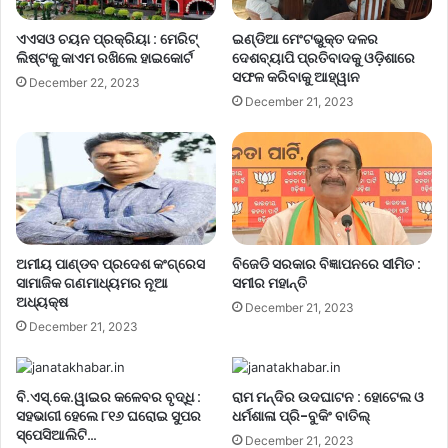
ଏଏସଓ ଚୟନ ପ୍ରକ୍ରିୟା : ମେରିଟ୍
ଇଣ୍ଡିଆ ମେଂଟଭୁକ୍ତ ଦଳର
ଲିଷ୍ଟକୁ କାଏମ ରଖିଲେ ହାଇକୋର୍ଟ
ଦେଶବ୍ୟାପି ପ୍ରତିବାଦକୁ ଓଡ଼ିଶାରେ
ସଫଳ କରିବାକୁ ଆହ୍ୱାନ
December 22, 2023
December 21, 2023
ଅମୀୟ ପାଣ୍ଡବ ପ୍ରଦେଶ କଂଗ୍ରେସ
ବିଜେଡି ସରକାର ବିଜ୍ଞାପନରେ ସୀମିତ :
ସାମାଜିକ ଗଣମାଧ୍ୟମର ନୂଆ
ସମୀର ମହାନ୍ତି
ଅଧ୍ୟକ୍ଷ
December 21, 2023
December 21, 2023
ବି.ଏସ୍.କେ.ୱାଇର କଳେବର ବୃଦ୍ଧି :
ରାମ ମନ୍ଦିର ଉଦଘାଟନ : ହୋଟେଲ ଓ
ସହଭାଗୀ ହେଲେ ୮୧୬ ଘରୋଇ ସୁପର
ଧର୍ମଶାଳା ପ୍ରି-ବୁକିଂ ବାତିଲ୍
ସ୍ପେସିଆଲିଟି…
December 21, 2023