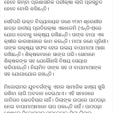
ହେବେ କିମ୍ବା ପ୍ରଶାସନିକ ପରୀକ୍ଷା ଲାଗି ପ୍ରସ୍ତୁତ
ହେବେ ବୋଲି କହିଛନ୍ତି।
ସେହିପରି ଉକ୍ତ ବିଦ୍ୟାଳୟର ଜଣେ ୧୦ମ ଶ୍ରେଣୀର
ଛାତ୍ର ଜାତୀୟ ପ୍ରତିରକ୍ଷା ଏକାଡେମି (ଏନ୍‌ଡିଏ)ରେ
ଯୋଗ ଦେବାକୁ ଲକ୍ଷ୍ୟ ରଖିଛନ୍ତି। ତାଙ୍କ ବାପା ଏକ
କ୍ଷୀର କାରଖାନାରେ କାମ କରନ୍ତି। ମାଆ ଜଣେ ଗୃହିଣୀ।
ତାଙ୍କ ଲକ୍ଷ୍ୟ ସଫଳ ହେଉ ଉଭୟ ବାପାମାଆ ଆଶା
ରଖିଛନ୍ତି। ଶିକ୍ଷକମାନେ ସାଙ୍ଗ ପରି। ସେମାନେ
ଶିକ୍ଷକଙ୍କ ସହ ଯେକୌଣସି ବିଷୟ ସେୟାର
କରିପାରନ୍ତି। ନିୟମିତ ତାଙ୍କ ସହ ଓ ବାପାମାଆଙ୍କ
ସହ ଯୋଗାଯୋଗ ରଖନ୍ତି।
ମିଜୋରାମର ଯୁବବର୍ଗଙ୍କୁ ଏହାର ସାମାଜିକ ଢାଞ୍ଚା ଖୁସି
ରଖିବା ଲାଗି ଅବଦାନ ଦେଇଥାଏ। ଏହି ସମାଜରେ
ଜାତିଗତ ଭେଦବିଚାର ନାହିଁ। ପିଲାଙ୍କ ଉପରେ ପାଠପଢ଼ା
ନେଇ ବାପାମାଆମାନେ ଚାପ ପକାନ୍ତି ନାହିଁ। ପାଠପଢ଼ା
ଶେଷରେ ମିଜୋରାମର ପ୍ରତ୍ୟେକ ପିଲା ଲିଙ୍ଗ