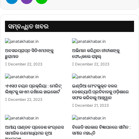
ସମ୍ବନ୍ଧିତ ଖବର
ଅବସରପ୍ରାପ୍ତ ସିଡିଏମଓଙ୍କୁ
ଅଭିମାନ କରିଥିବା ନୀତୀଶଙ୍କୁ
ଛୁରାମାଡ
ଫୋନ୍‌କଲେ ରାହୁଲ୍‌
December 22, 2023
December 22, 2023
ଏଏସଓ ଚୟନ ପ୍ରକ୍ରିୟା : ମେରିଟ୍
ଇଣ୍ଡିଆ ମେଂଟଭୁକ୍ତ ଦଳର
ଲିଷ୍ଟକୁ କାଏମ ରଖିଲେ ହାଇକୋର୍ଟ
ଦେଶବ୍ୟାପି ପ୍ରତିବାଦକୁ ଓଡ଼ିଶାରେ
ସଫଳ କରିବାକୁ ଆହ୍ୱାନ
December 22, 2023
December 21, 2023
ଅମୀୟ ପାଣ୍ଡବ ପ୍ରଦେଶ କଂଗ୍ରେସ
ବିଜେଡି ସରକାର ବିଜ୍ଞାପନରେ ସୀମିତ :
ସାମାଜିକ ଗଣମାଧ୍ୟମର ନୂଆ
ସମୀର ମହାନ୍ତି
ଅଧ୍ୟକ୍ଷ