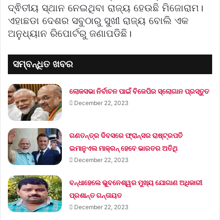
ଦ୍ଵିତୀୟ ସ୍ଥାନ ନେଇଥିବା ରାଜ୍ୟ ହେଉଛି ମିଜୋରାମ।
ଏହାଛଡା ଦେଶର ସବୁଠାରୁ ସୁଖୀ ରାଜ୍ୟ ବୋଲି ଏକ
ଅନୁଧ୍ୟାନ ରିପୋର୍ଟରୁ ଜଣାପଡିଛି।
ସମ୍ବନ୍ଧିତ ଖବର
ଲୋକସଭା ନିର୍ବାଚନ ପାଇଁ ବିଜେପିର ସ୍ଲୋଗାନ ପ୍ରସ୍ତୁତ
December 22, 2023
ଗଣତନ୍ତ୍ର ଦିବସରେ ଫ୍ରାନ୍ସର ରାଷ୍ଟ୍ରପତି
ଇମାନୁଏଲ ମାକ୍ରନ୍‌ ହେବେ ଭାରତର ଅତିଥି
December 22, 2023
ବନ୍ଧାହେଲେ ଭୁବନେଶ୍ୱର ମୁଖ୍ୟ ଯୋଗାଣ ଅଧିକାରୀ
ପ୍ରଶାନ୍ତ ଗନ୍ତାୟତ
December 22, 2023