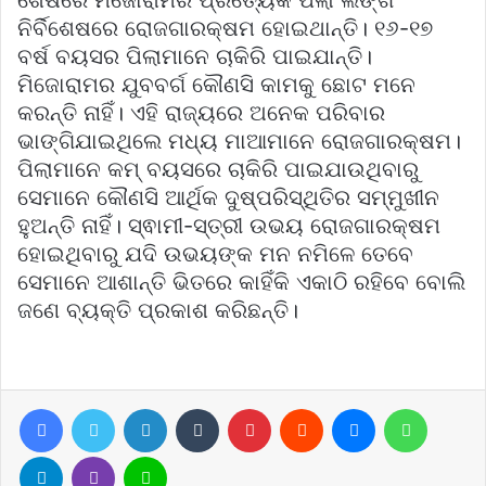
ନିର୍ବିଶେଷରେ ରୋଜଗାରକ୍ଷମ ହୋଇଥାନ୍ତି। ୧୬-୧୭
ବର୍ଷ ବୟସର ପିଲାମାନେ ଚାକିରି ପାଇଯାନ୍ତି।
ମିଜୋରାମର ଯୁବବର୍ଗ କୌଣସି କାମକୁ ଛୋଟ ମନେ
କରନ୍ତି ନାହିଁ। ଏହି ରାଜ୍ୟରେ ଅନେକ ପରିବାର
ଭାଙ୍ଗିଯାଇଥିଲେ ମଧ୍ୟ ମାଆମାନେ ରୋଜଗାରକ୍ଷମ।
ପିଲାମାନେ କମ୍ ବୟସରେ ଚାକିରି ପାଇଯାଉଥିବାରୁ
ସେମାନେ କୌଣସି ଆର୍ଥିକ ଦୁଷ୍ପରିସ୍ଥିତିର ସମ୍ମୁଖୀନ
ହୁଅନ୍ତି ନାହିଁ। ସ୍ଵାମୀ-ସ୍ତ୍ରୀ ଉଭୟ ରୋଜଗାରକ୍ଷମ
ହୋଇଥିବାରୁ ଯଦି ଉଭୟଙ୍କ ମନ ନମିଳେ ତେବେ
ସେମାନେ ଆଶାନ୍ତି ଭିତରେ କାହିଁକି ଏକାଠି ରହିବେ ବୋଲି
ଜଣେ ବ୍ୟକ୍ତି ପ୍ରକାଶ କରିଛନ୍ତି।
Facebook
Twitter
LinkedIn
Tumblr
Pinterest
Reddit
Messenger
WhatsA
Telegram
Viber
Line