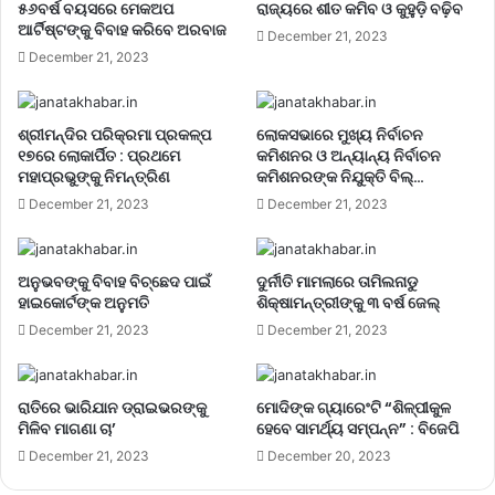
୫୬ବର୍ଷ ବୟସରେ ମେକଅପ
ରାଜ୍ୟରେ ଶୀତ କମିବ ଓ କୁହୁଡ଼ି ବଢ଼ିବ
ଆର୍ଟିଷ୍ଟଙ୍କୁ ବିବାହ କରିବେ ଅରବାଜ
December 21, 2023
December 21, 2023
ଶ୍ରୀମନ୍ଦିର ପରିକ୍ରମା ପ୍ରକଳ୍ପ
ଲୋକସଭାରେ ମୁଖ୍ୟ ନିର୍ବାଚନ
୧୭ରେ ଲୋକାର୍ପିତ : ପ୍ରଥମେ
କମିଶନର ଓ ଅନ୍ୟାନ୍ୟ ନିର୍ବାଚନ
ମହାପ୍ରଭୁଙ୍କୁ ନିମନ୍ତ୍ରିଣ
କମିଶନରଙ୍କ ନିଯୁକ୍ତି ବିଲ୍…
December 21, 2023
December 21, 2023
ଅନୁଭବଙ୍କୁ ବିବାହ ବିଚ୍ଛେଦ ପାଇଁ
ଦୁର୍ନୀତି ମାମଲାରେ ତାମିଲନାଡୁ
ହାଇକୋର୍ଟଙ୍କ ଅନୁମତି
ଶିକ୍ଷାମନ୍ତ୍ରୀଙ୍କୁ ୩ ବର୍ଷ ଜେଲ୍‌
December 21, 2023
December 21, 2023
ରାତିରେ ଭାରିଯାନ ଡ୍ରାଇଭରଙ୍କୁ
ମୋଦିଙ୍କ ଗ୍ୟାରେଂଟି “ଶିଳ୍ପୀକୁଳ
ମିଳିବ ମାଗଣା ଚା’
ହେବେ ସାମର୍ଥ୍ୟ ସମ୍ପନ୍ନ” : ବିଜେପି
December 21, 2023
December 20, 2023