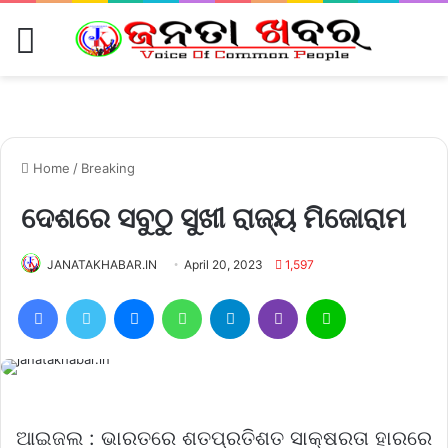
Menu
Home
/
Breaking
ଦେଶରେ ସବୁଠୁ ସୁଖୀ ରାଜ୍ୟ ମିଜୋରାମ
JANATAKHABAR.IN
April 20, 2023
1,597
Facebook
Twitter
Messenger
WhatsApp
Telegram
Viber
Line
ଆଇଜଲ : ଭାରତରେ ଶତପ୍ରତିଶତ ସାକ୍ଷରତା ହାରରେ