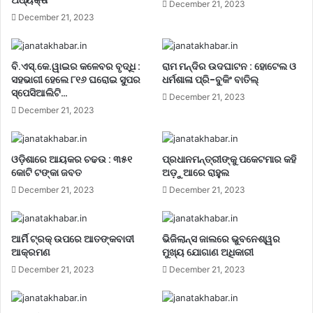
December 21, 2023
December 21, 2023
ବି.ଏସ୍.କେ.ୱାଇର କଳେବର ବୃଦ୍ଧି :
ରାମ ମନ୍ଦିର ଉଦଘାଟନ : ହୋଟେଲ ଓ
ସହଭାଗୀ ହେଲେ ୮୧୬ ଘରୋଇ ସୁପର
ଧର୍ମଶାଳା ପ୍ରି-ବୁକିଂ ବାତିଲ୍
ସ୍ପେସିଆଲିଟି…
December 21, 2023
December 21, 2023
ଓଡ଼ିଶାରେ ଆୟକର ଚଢଉ : ୩୫୧
ପ୍ରଧାନମନ୍ତ୍ରୀଙ୍କୁ ପକେଟମାର କହି
କୋଟି ଟଙ୍କା ଜବତ
ଅଡ଼ୁଆରେ ରାହୁଲ
December 21, 2023
December 21, 2023
ଆର୍ମି ଟ୍ରକ୍ ଉପରେ ଆତଙ୍କବାଦୀ
ଭିଜିଲାନ୍ସ ଜାଲରେ ଭୁବନେଶ୍ୱର
ଆକ୍ରମଣ
ମୁଖ୍ୟ ଯୋଗାଣ ଅଧିକାରୀ
December 21, 2023
December 21, 2023