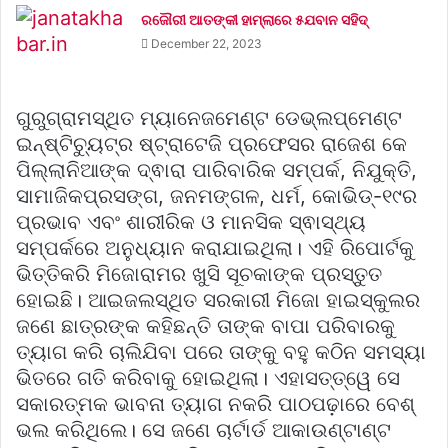
ରଜୌରୀ ଆତଙ୍କୀ ହାମ୍‌ଲାରେ ୫ଯବାନ ସହିଦ୍
December 22, 2023
ଗୁରୁଗ୍ରାମସ୍ଥିତ ମ୍ୟାନେଜମେଣ୍ଟ ଡେଭ୍‌ଲପ୍‌ମେଣ୍ଟ
ଇନ୍‌ଷ୍ଟିଚ୍ୟୁଟ୍‌ର ‌ଷ୍ଟ୍ରାଟେଜି ପ୍ରଫେସର ରାଜେଶ କେ
ପିଲ୍ଲାନିଆଙ୍କ ଦ୍ଵାରା ପାରିବାରିକ ସମ୍ପର୍କ, ନିଯୁକ୍ତି,
ସାମାଜିକପ୍ରସଙ୍ଗ, ଜନମଙ୍ଗଳ, ଧର୍ମ, କୋଭିଡ୍‌-୧୯ର
ପ୍ରଭାବ ଏବଂ ଶାରୀରିକ ଓ ମାନସିକ ସ୍ଵାସ୍ଥ୍ୟ
ସମ୍ପର୍କରେ ଅନୁଧ୍ୟାନ କରାଯାଇଥିଲା। ଏହି ରିପୋର୍ଟକୁ
ଭିତ୍ତିକରି ମିଜୋରାମର ଖୁସି ସୂଚକାଙ୍କ ପ୍ରସ୍ତୁତ
ହୋଇଛି। ଆଇଜଲସ୍ଥିତ ସରକାରୀ ମିଜୋ ହାଇସ୍କୁଲର
ଜଣେ ଛାତ୍ରଙ୍କ କହିଛନ୍ତି ତାଙ୍କ ବାପା ପରିବାରକୁ
ତ୍ୟାଗ କରି ଚାଲିଯିବା ପରେ ତାଙ୍କୁ ବହୁ କଠିନ ସମସ୍ୟା
ଭିତରେ ଗତି କରିବାକୁ ହୋଇଥିଲା। ଏହାସତ୍ତ୍ୱେ ସେ
ସକାରତ୍ମକ ଭାବନା ତ୍ୟାଗ ନକରି ପାଠପଢ଼ାରେ ବେଶ୍
ଭଲ କରିଥିଲେ। ସେ ଜଣେ ଚାର୍ଟାର୍ଡ ଆକାଉଣ୍ଟାଣ୍ଟ