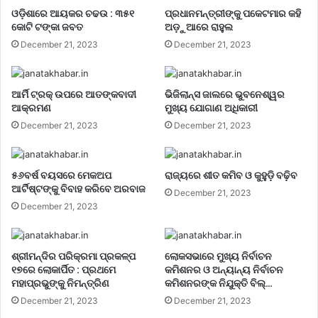
ଓଡ଼ିଶାରେ ଆୟକର ଚଢଉ : ୩୫୧
ପ୍ରଧାନମନ୍ତ୍ରୀଙ୍କୁ ପକେଟମାର କହି
କୋଟି ଟଙ୍କା ଜବତ
ଅଡ଼ୁଆରେ ରାହୁଲ
December 21, 2023
December 21, 2023
ଆର୍ମି ଟ୍ରକ୍ ଉପରେ ଆତଙ୍କବାଦୀ
ଭିଜିଲାନ୍ସ ଜାଲରେ ଭୁବନେଶ୍ୱର
ଆକ୍ରମଣ
ମୁଖ୍ୟ ଯୋଗାଣ ଅଧିକାରୀ
December 21, 2023
December 21, 2023
୫୬ବର୍ଷ ବୟସରେ ମେକଅପ
ରାଜ୍ୟରେ ଶୀତ କମିବ ଓ କୁହୁଡ଼ି ବଢ଼ିବ
ଆର୍ଟିଷ୍ଟଙ୍କୁ ବିବାହ କରିବେ ଅରବାଜ
December 21, 2023
December 21, 2023
ଶ୍ରୀମନ୍ଦିର ପରିକ୍ରମା ପ୍ରକଳ୍ପ
ଲୋକସଭାରେ ମୁଖ୍ୟ ନିର୍ବାଚନ
୧୭ରେ ଲୋକାର୍ପିତ : ପ୍ରଥମେ
କମିଶନର ଓ ଅନ୍ୟାନ୍ୟ ନିର୍ବାଚନ
ମହାପ୍ରଭୁଙ୍କୁ ନିମନ୍ତ୍ରିଣ
କମିଶନରଙ୍କ ନିଯୁକ୍ତି ବିଲ୍…
December 21, 2023
December 21, 2023