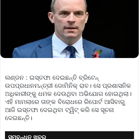
ଲଣ୍ଡନ : ଇସ୍ତଫା ଦେଇଛନ୍ତି ବ୍ରିଟେନ୍
ଉପପ୍ରଧାନମନ୍ତ୍ରୀ ଡୋମିନିକ୍ ରାବ। ସେ ପ୍ରଶାସନିକ
ଅଧିକାରୀଙ୍କୁ ଧମକ ଦେଉଥିବା ଅଭିଯୋଗ ହୋଇଥିଲା।
ଏହି ମାମଲାରେ ତାଙ୍କ ବିରୋଧରେ ରିପୋର୍ଟ ଆସିବାରୁ
ଆଜି ଇସ୍ତଫା ଦେଇଥିବା ଟ୍ୱିଟ୍ କରି ସେ ସୂଚନା
ଦେଇଛନ୍ତି।
ସମ୍ବନ୍ଧିତ ଖବର