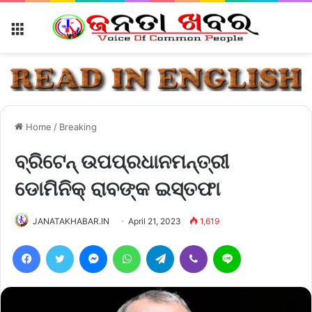
Menu
Home
/
Breaking
ବ୍ରିଟେନ୍ ଉପପ୍ରଧାନମନ୍ତ୍ରୀ
ଡୋମିନିକ୍ ରାବଙ୍କ ଇସ୍ତଫା
JANATAKHABAR.IN
April 21, 2023
1,619
Facebook
Twitter
Messenger
WhatsApp
Telegram
Viber
Line