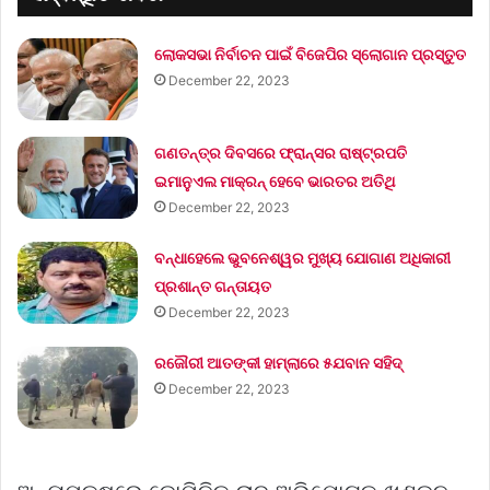
ଲୋକସଭା ନିର୍ବାଚନ ପାଇଁ ବିଜେପିର ସ୍ଲୋଗାନ ପ୍ରସ୍ତୁତ
December 22, 2023
ଗଣତନ୍ତ୍ର ଦିବସରେ ଫ୍ରାନ୍ସର ରାଷ୍ଟ୍ରପତି
ଇମାନୁଏଲ ମାକ୍ରନ୍‌ ହେବେ ଭାରତର ଅତିଥି
December 22, 2023
ବନ୍ଧାହେଲେ ଭୁବନେଶ୍ୱର ମୁଖ୍ୟ ଯୋଗାଣ ଅଧିକାରୀ
ପ୍ରଶାନ୍ତ ଗନ୍ତାୟତ
December 22, 2023
ରଜୌରୀ ଆତଙ୍କୀ ହାମ୍‌ଲାରେ ୫ଯବାନ ସହିଦ୍
December 22, 2023