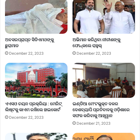
ଅବସରପ୍ରାପ୍ତ ସିଡିଏମଓଙ୍କୁ
ଅଭିମାନ କରିଥିବା ନୀତୀଶଙ୍କୁ
ଛୁରାମାଡ
ଫୋନ୍‌କଲେ ରାହୁଲ୍‌
December 22, 2023
December 22, 2023
ଏଏସଓ ଚୟନ ପ୍ରକ୍ରିୟା : ମେରିଟ୍
ଇଣ୍ଡିଆ ମେଂଟଭୁକ୍ତ ଦଳର
ଲିଷ୍ଟକୁ କାଏମ ରଖିଲେ ହାଇକୋର୍ଟ
ଦେଶବ୍ୟାପି ପ୍ରତିବାଦକୁ ଓଡ଼ିଶାରେ
ସଫଳ କରିବାକୁ ଆହ୍ୱାନ
December 22, 2023
December 21, 2023