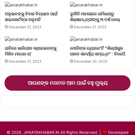
ଅନୁଭବଙ୍କୁ ବିବାହ ବିଚ୍ଛେଦ ପାଇଁ
ଦୁର୍ନୀତି ମାମଲାରେ ତାମିଲନାଡୁ
ହାଇକୋର୍ଟଙ୍କ ଅନୁମତି
ଶିକ୍ଷାମନ୍ତ୍ରୀଙ୍କୁ ୩ ବର୍ଷ ଜେଲ୍‌
December 21, 2023
December 21, 2023
ରାତିରେ ଭାରିଯାନ ଡ୍ରାଇଭରଙ୍କୁ
ମୋଦିଙ୍କ ଗ୍ୟାରେଂଟି “ଶିଳ୍ପୀକୁଳ
ମିଳିବ ମାଗଣା ଚା’
ହେବେ ସାମର୍ଥ୍ୟ ସମ୍ପନ୍ନ” : ବିଜେପି
December 21, 2023
December 20, 2023
ଆପଣଙ୍କ ମତାମତ ଆମ ପାଇଁ ବହୁ ମୁଲ୍ୟ
© 2026, JANATAKHABAR.IN All Rights Reserved |
Developed