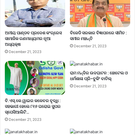
ଅମୀୟ ପାଣ୍ଡବ ପ୍ରଦେଶ କଂଗ୍ରେସ
ବିଜେଡି ସରକାର ବିଜ୍ଞାପନରେ ସୀମିତ :
ସାମାଜିକ ଗଣମାଧ୍ୟମର ନୂଆ
ସମୀର ମହାନ୍ତି
ଅଧ୍ୟକ୍ଷ
December 21, 2023
December 21, 2023
ରାମ ମନ୍ଦିର ଉଦଘାଟନ : ହୋଟେଲ ଓ
ଧର୍ମଶାଳା ପ୍ରି-ବୁକିଂ ବାତିଲ୍
December 21, 2023
ବି.ଏସ୍.କେ.ୱାଇର କଳେବର ବୃଦ୍ଧି :
ସହଭାଗୀ ହେଲେ ୮୧୬ ଘରୋଇ ସୁପର
ସ୍ପେସିଆଲିଟି…
December 21, 2023