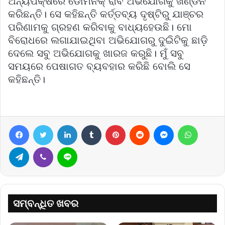
ଅନ୍ୟପକ୍ଷରେ ଡୋମିନିକ୍ ରାବ ଅଭିଯୋଗକୁ ଖଣ୍ଡନ
କରିଛନ୍ତି। ସେ କହିଛନ୍ତି କର୍ତ୍ତବ୍ୟ ଦୃଷ୍ଟିରୁ ଯାଞ୍ଚର
ପରିଣାମକୁ ଗ୍ରହଣ କରିବାକୁ ବାଧ୍ୟହେଉଛି। ମୋ
ବିରୋଧରେ ଲଗାଯାଇଥିବା ଅଭିଯୋଗରୁ ଦୁଇିଟିକୁ ଛାଡ଼ି
ଦେଲେ ସବୁ ଅଭିଯୋଗକୁ ଖାରଜ କରୁଛି। ମୁଁ ସବୁ
ସମୟରେ ପେଷାଗତ ବ୍ୟବହାର କରିଛି ବୋଲି ସେ
କହିଛନ୍ତି।
Facebook
Twitter
LinkedIn
Tumblr
Pinterest
Reddit
Messenger
WhatsA
Telegram
Viber
Line
ସମ୍ବନ୍ଧିତ ଖବର