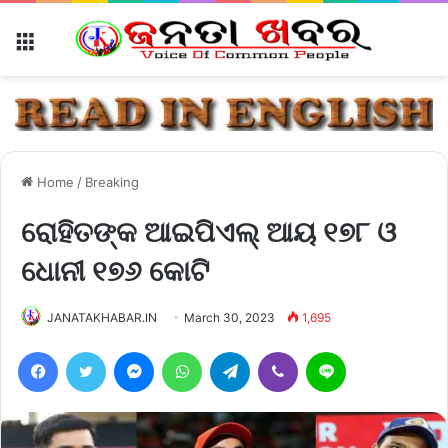
Menu
Home
/
Breaking
ରୋହିତଙ୍କ ଆଇପିଏଲ୍ ଆୟ ୧୭୮ ଓ
ଧୋନୀ ୧୭୬ କୋଟି
JANATAKHABAR.IN
March 30, 2023
1,695
Facebook
Twitter
Messenger
WhatsApp
Telegram
Viber
Line