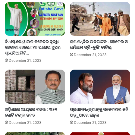
ବି.ଏସ୍.କେ.ୱାଇର କଳେବର ବୃଦ୍ଧି :
ରାମ ମନ୍ଦିର ଉଦଘାଟନ : ହୋଟେଲ ଓ
ସହଭାଗୀ ହେଲେ ୮୧୬ ଘରୋଇ ସୁପର
ଧର୍ମଶାଳା ପ୍ରି-ବୁକିଂ ବାତିଲ୍
ସ୍ପେସିଆଲିଟି…
December 21, 2023
December 21, 2023
ଓଡ଼ିଶାରେ ଆୟକର ଚଢଉ : ୩୫୧
ପ୍ରଧାନମନ୍ତ୍ରୀଙ୍କୁ ପକେଟମାର କହି
କୋଟି ଟଙ୍କା ଜବତ
ଅଡ଼ୁଆରେ ରାହୁଲ
December 21, 2023
December 21, 2023