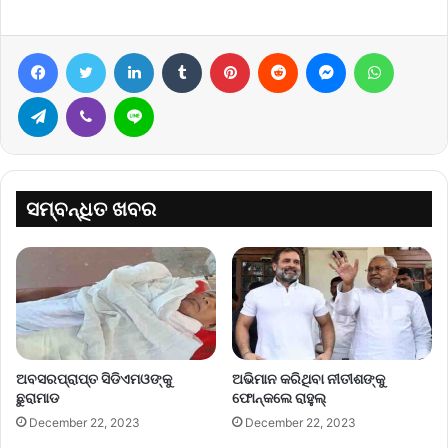
Facebook
Twitter
LinkedIn
Tumblr
Pinterest
Reddit
Messenger
WhatsA
Telegram
Viber
Line
ସମ୍ବନ୍ଧିତ ଖବର
ଅବସରପ୍ରାପ୍ତ ସିଡିଏମଓଙ୍କୁ
ଅଭିମାନ କରିଥିବା ନୀତୀଶଙ୍କୁ
ଛୁରାମାଡ
ଫୋନ୍‌କଲେ ରାହୁଲ୍‌
December 22, 2023
December 22, 2023