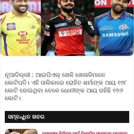
ନୂଆଦିଲ୍ଲୀ : ଆଇପିଏଲ୍ ଖେଳି ଖେଳାଳିମାନେ
କୋଟିପତି। ଏହି ତାଲିକାରେ ରୋହିତ ଶର୍ମାଙ୍କ ଆୟ ୧୭୮
କୋଟି ହୋଇଥିବା ବେଳେ ଧୋନୀଙ୍କ ଆୟ ରହିଛି ୧୭୬
କୋଟି।
ସମ୍ବନ୍ଧିତ ଖବର
ଲୋକସଭା ନିର୍ବାଚନ ପାଇଁ ବିଜେପିର ସ୍ଲୋଗାନ ପ୍ରସ୍ତୁତ