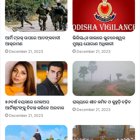
ଆର୍ମି ଟ୍ରକ୍ ଉପରେ ଆତଙ୍କବାଦୀ
ଭିଜିଲାନ୍ସ ଜାଲରେ ଭୁବନେଶ୍ୱର
ଆକ୍ରମଣ
ମୁଖ୍ୟ ଯୋଗାଣ ଅଧିକାରୀ
December 21, 2023
December 21, 2023
୫୬ବର୍ଷ ବୟସରେ ମେକଅପ
ରାଜ୍ୟରେ ଶୀତ କମିବ ଓ କୁହୁଡ଼ି ବଢ଼ିବ
ଆର୍ଟିଷ୍ଟଙ୍କୁ ବିବାହ କରିବେ ଅରବାଜ
December 21, 2023
December 21, 2023