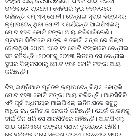
ଟଙ୍କା ଆୟ କରିସାରିଲେଣି। ଯିଏକି ଆୟ କରିବା
ତାଲିକାରେ ପ୍ରଥମ। ସେହିପରି ଦୁଇ ନମ୍ବରରେ
ରହିଛନ୍ତି ଏମ୍ ଏସ୍ ଧୋନୀ। ଚେନ୍ନାଇ ସୁପର କିଙ୍ଗସର
କ୍ୟାପଟେନ୍ ଥିବା ଧୋନୀ ଏପର୍ଯ୍ୟନ୍ତ ଆଇପିଏଲରୁ
ମୋଟ ୧୭୬ କୋଟି ଟଙ୍କା ଆୟ କରିସାରିଲେଣି।
ପ୍ରଥମ ସିଜିନରେ ମାତ୍ର ୬ କୋଟି ଟଙ୍କାରେ ନିଲାମ
ହୋଇଥିବା ଧୋନୀ ଏବେ ୧୨ କୋଟି ଟଙ୍କାରେ ଚେନ୍ନାଇ
ସହ ରହିଛନ୍ତି। ୨୦୦୮ରୁ ୨୦୨୩ ଭିତରେ ସେ ଚେନ୍ନାଇ
ସୁପର କିଙ୍ଗସଠାରୁ ମୋଟ ୧୭୬ କୋଟି ଟଙ୍କା ଆୟ
କରିଛନ୍ତି।
ଟିମ୍ ଇଣ୍ଡିଆର ପୂର୍ବତନ କ୍ୟାପଟେନ୍ ବିରାଟ କୋହଲି
ମୋଟ ୧୭୩ କୋଟି ଟଙ୍କା ଆୟ କରିଛନ୍ତି। ଆରସିବିରି
ଏହି ପୂର୍ବ ଅଧିନାୟକ ଆଇପିଏଲ୍ ଇତିହାସରେ ସବୁଠୁ
ଅଧିକ ରନ୍ କରିବାର ରେକର୍ଡ କରିଛନ୍ତି। ଯେଉଁ କାରଣରୁ
ଦୀର୍ଘ ଦିନ ଧରି ସେ ଆରସିବିରେ ରହିଛନ୍ତି। ଆଇପିଏଲ୍
ଆୟ ତାଲିକାରେ ତାଙ୍କର ସ୍ଥାନ ତୃତୀୟରେ ରହିଛି।
କୋହଲିଙ୍କ ପରେ ସୁରେଶ ରାଇନା। ଚେନ୍ନାଇ ସୁପର