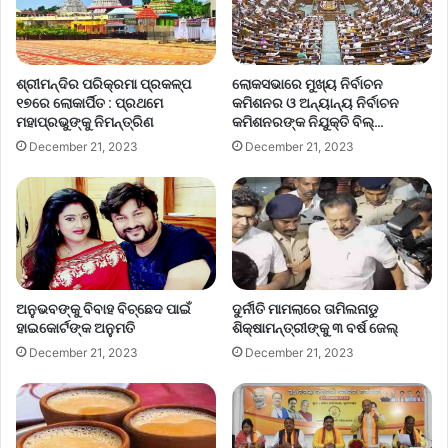
ଶ୍ରୀମନ୍ଦିର ପରିକ୍ରମା ପ୍ରକଳ୍ପ
ଲୋକସଭାରେ ମୁଖ୍ୟ ନିର୍ବାଚନ
୧୭ରେ ଲୋକାର୍ପିତ : ପ୍ରଥମେ
କମିଶନର ଓ ଅନ୍ୟାନ୍ୟ ନିର୍ବାଚନ
ମହାପ୍ରଭୁଙ୍କୁ ନିମନ୍ତ୍ରିଣ
କମିଶନରଙ୍କ ନିଯୁକ୍ତି ବିଲ୍…
December 21, 2023
December 21, 2023
ଅନୁଭବଙ୍କୁ ବିବାହ ବିଚ୍ଛେଦ ପାଇଁ
ଦୁର୍ନୀତି ମାମଲାରେ ତାମିଲନାଡୁ
ହାଇକୋର୍ଟଙ୍କ ଅନୁମତି
ଶିକ୍ଷାମନ୍ତ୍ରୀଙ୍କୁ ୩ ବର୍ଷ ଜେଲ୍‌
December 21, 2023
December 21, 2023