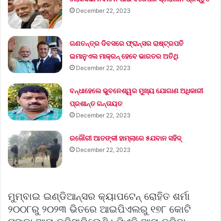
December 22, 2023
ଗଣତନ୍ତ୍ର ଦିବସରେ ଫ୍ରାନ୍ସର ରାଷ୍ଟ୍ରପତି
ଇମାନୁଏଲ ମାକ୍ରନ୍‌ ହେବେ ଭାରତର ଅତିଥି
December 22, 2023
ବନ୍ଧାହେଲେ ଭୁବନେଶ୍ୱର ମୁଖ୍ୟ ଯୋଗାଣ ଅଧିକାରୀ
ପ୍ରଶାନ୍ତ ଗନ୍ତାୟତ
December 22, 2023
ରଜୌରୀ ଆତଙ୍କୀ ହାମ୍‌ଲାରେ ୫ଯବାନ ସହିଦ୍
December 22, 2023
ମୁମ୍ବାଇ ଇଣ୍ଡିଆନ୍ସର କ୍ୟାପଟେନ୍ ରୋହିତ ଶର୍ମା
୨୦୦୮ରୁ ୨୦୨୩ ଭିତରେ ଆଇପିଏଲରୁ ୧୭୮ କୋଟି