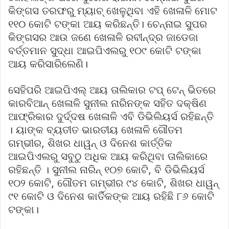
କିଙ୍ଗସ ତରଫରୁ ମ୍ୟାଚ୍ ଖେଳୁଥିବା ଏହି ଖେଳାଳି ମୋଟ
୧୧୦ କୋଟି ଟଙ୍କା ଆୟ କରିଛନ୍ତି। ଚେନ୍ନାଇ ସୁପର
କିଙ୍ଗସର ଆଉ ଜଣେ ଖେଳାଳି ରବୀନ୍ଦ୍ର ଜାଡେଜା
ବର୍ତ୍ତମାନ ସୁଦ୍ଧା ଆଇପିଏଲରୁ ୧୦୯ କୋଟି ଟଙ୍କା
ଆୟ କରିସାରିଲେଣି।
ସେହିପରି ଆଇପିଏଲ୍ ଆୟ ତାଲିକାର ଟପ୍ ଟେନ୍ ଭିତରେ
କାରବିଆନ୍ ଖେଳାଳି ସୁନୀଲ ନାରିନଙ୍କ ସହିତ ଦକ୍ଷିଣ
ଆଫ୍ରିକାର ଦୁର୍ଦ୍ଦଷ ଖେଳାଳି ଏବି ଡିଭିଲିୟର୍ସ ରହିଛନ୍ତି
। ୟାଙ୍କ ବ୍ୟତୀତ ଭାରତୀୟ ଖେଳାଳି ଗୌତମ
ଗମ୍ଭୀର, ଶିଖର ଧାୱନ୍ ଓ ଦିନେଶ କାର୍ତ୍ତିକ
ଆଇପିଏଲରୁ ସବୁଠୁ ଅଧିକ ଆୟ କରିଥିବା ତାଲିକାରେ
ରହିଛନ୍ତି । ସୁନୀଲ ନାରିନ୍ ୧୦୭ କୋଟି, ବି ଡିଭିଲିୟର୍ସ
୧୦୨ କୋଟି, ଗୌତମ ଗମ୍ଭୀର ୯୪ କୋଟି, ଶିଖର ଧାୱନ୍
୯୧ କୋଟି ଓ ଦିନେଶ କାର୍ତିକଙ୍କ ଆୟ ରହିଛି ୮୬ କୋଟି
ଟଙ୍କା।