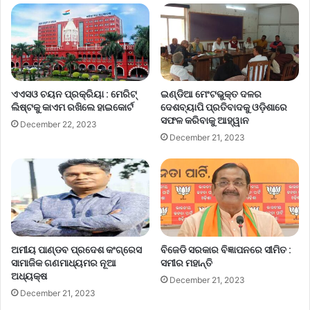
ଏଏସଓ ଚୟନ ପ୍ରକ୍ରିୟା : ମେରିଟ୍
ଇଣ୍ଡିଆ ମେଂଟଭୁକ୍ତ ଦଳର
ଲିଷ୍ଟକୁ କାଏମ ରଖିଲେ ହାଇକୋର୍ଟ
ଦେଶବ୍ୟାପି ପ୍ରତିବାଦକୁ ଓଡ଼ିଶାରେ
ସଫଳ କରିବାକୁ ଆହ୍ୱାନ
December 22, 2023
December 21, 2023
ଅମୀୟ ପାଣ୍ଡବ ପ୍ରଦେଶ କଂଗ୍ରେସ
ବିଜେଡି ସରକାର ବିଜ୍ଞାପନରେ ସୀମିତ :
ସାମାଜିକ ଗଣମାଧ୍ୟମର ନୂଆ
ସମୀର ମହାନ୍ତି
ଅଧ୍ୟକ୍ଷ
December 21, 2023
December 21, 2023