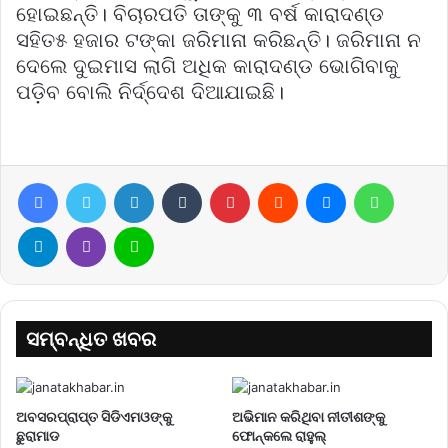
ହୋଇଛନ୍ତି। ବିଚାରପତି ତାଙ୍କୁ ୩ ବର୍ଷ କାରାଦଣ୍ଡ
ସହିତ୫ ହଜାର ଟଙ୍କା ଜରିମାନା କରିଛନ୍ତି। ଜରିମାନା ନ
ଦେଲେ ଦୁଇମାସ ଲାଗି ଅଧିକ କାରାଦଣ୍ଡ ଭୋଗିବାକୁ
ପଡ଼ିବ ବୋଲି ନିର୍ଦ୍ଦେଶ ଦିଆଯାଇଛି।
Facebook
Twitter
LinkedIn
Tumblr
Pinterest
Reddit
Messenger
WhatsA
Telegram
Viber
Line
ସମ୍ବନ୍ଧିତ ଖବର
ଅବସରପ୍ରାପ୍ତ ସିଡିଏମଓଙ୍କୁ
ଅଭିମାନ କରିଥିବା ନୀତୀଶଙ୍କୁ
ଛୁରାମାଡ
ଫୋନ୍‌କଲେ ରାହୁଲ୍‌