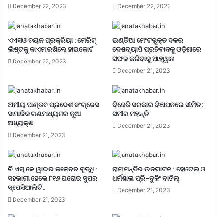
December 22, 2023
December 22, 2023
ଏଏସଓ ଚୟନ ପ୍ରକ୍ରିୟା : ମେରିଟ୍
ଇଣ୍ଡିଆ ମେଂଟଭୁକ୍ତ ଦଳର
ଲିଷ୍ଟକୁ କାଏମ ରଖିଲେ ହାଇକୋର୍ଟ
ଦେଶବ୍ୟାପି ପ୍ରତିବାଦକୁ ଓଡ଼ିଶାରେ
ସଫଳ କରିବାକୁ ଆହ୍ୱାନ
December 22, 2023
December 21, 2023
ଅମୀୟ ପାଣ୍ଡବ ପ୍ରଦେଶ କଂଗ୍ରେସ
ବିଜେଡି ସରକାର ବିଜ୍ଞାପନରେ ସୀମିତ :
ସାମାଜିକ ଗଣମାଧ୍ୟମର ନୂଆ
ସମୀର ମହାନ୍ତି
ଅଧ୍ୟକ୍ଷ
December 21, 2023
December 21, 2023
ବି.ଏସ୍.କେ.ୱାଇର କଳେବର ବୃଦ୍ଧି :
ରାମ ମନ୍ଦିର ଉଦଘାଟନ : ହୋଟେଲ ଓ
ସହଭାଗୀ ହେଲେ ୮୧୬ ଘରୋଇ ସୁପର
ଧର୍ମଶାଳା ପ୍ରି-ବୁକିଂ ବାତିଲ୍
ସ୍ପେସିଆଲିଟି…
December 21, 2023
December 21, 2023