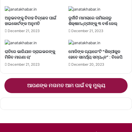
ଅନୁଭବଙ୍କୁ ବିବାହ ବିଚ୍ଛେଦ ପାଇଁ
ଦୁର୍ନୀତି ମାମଲାରେ ତାମିଲନାଡୁ
ହାଇକୋର୍ଟଙ୍କ ଅନୁମତି
ଶିକ୍ଷାମନ୍ତ୍ରୀଙ୍କୁ ୩ ବର୍ଷ ଜେଲ୍‌
December 21, 2023
December 21, 2023
ରାତିରେ ଭାରିଯାନ ଡ୍ରାଇଭରଙ୍କୁ
ମୋଦିଙ୍କ ଗ୍ୟାରେଂଟି “ଶିଳ୍ପୀକୁଳ
ମିଳିବ ମାଗଣା ଚା’
ହେବେ ସାମର୍ଥ୍ୟ ସମ୍ପନ୍ନ” : ବିଜେପି
December 21, 2023
December 20, 2023
ଆପଣଙ୍କ ମତାମତ ଆମ ପାଇଁ ବହୁ ମୁଲ୍ୟ