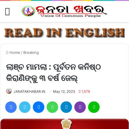
Menu
Home
/
Breaking
ଲାଞ୍ଚ ମାମଲା : ପୂର୍ବତନ କନିଷ୍ଠ
କିରାଣିଙ୍କୁ ୩ ବର୍ଷ ଜେଲ୍
JANATAKHABAR.IN
May 12, 2023
1,579
Facebook
Twitter
Messenger
WhatsApp
Telegram
Viber
Line