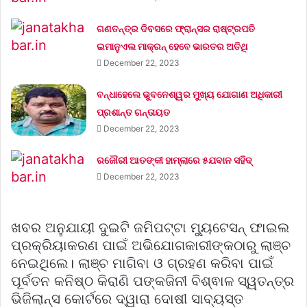
ଗଣତନ୍ତ୍ର ଦିବସରେ ଫ୍ରାନ୍ସର ରାଷ୍ଟ୍ରପତି
ଇମାନୁଏଲ ମାକ୍ରନ୍‌ ହେବେ ଭାରତର ଅତିଥି
December 22, 2023
ବନ୍ଧାହେଲେ ଭୁବନେଶ୍ୱର ମୁଖ୍ୟ ଯୋଗାଣ ଅଧିକାରୀ
ପ୍ରଶାନ୍ତ ଗନ୍ତାୟତ
December 22, 2023
ରଜୌରୀ ଆତଙ୍କୀ ହାମ୍‌ଲାରେ ୫ଯବାନ ସହିଦ୍
December 22, 2023
ଖବର ଅନୁଯାୟୀ ଦୁଇଟି ଜମିପଟ୍ଟା ମ୍ୟୁଟେସନ୍ ଫାଇଲ
ପ୍ରକ୍ରିୟାକରଣ ପାଇଁ ଅଭିଯୋଗକାରୀଙ୍କଠାରୁ ଲାଞ୍ଚ
ନେଇଥିଲେ। ଲାଞ୍ଚ ମାଗିବା ଓ ଗ୍ରହଣ କରିବା ପାଇଁ
ପୂର୍ବତନ କନିଷ୍ଠ କିରାଣି ପଙ୍କଜିନୀ ବିଶ୍ଵାଳ ସ୍ୱତନ୍ତ୍ର
ଭିଜିଲାନ୍ସ କୋର୍ଟରେ ଦ୍ୱାରା ଦୋଷୀ ସାବ୍ୟସ୍ତ