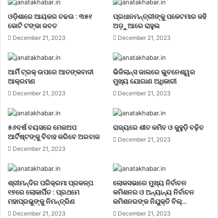
ଓଡ଼ିଶାରେ ଆୟକର ଚଢଉ : ୩୫୧
ପ୍ରଧାନମନ୍ତ୍ରୀଙ୍କୁ ପକେଟମାର କହି
କୋଟି ଟଙ୍କା ଜବତ
ଅଡ଼ୁଆରେ ରାହୁଲ
December 21, 2023
December 21, 2023
ଆର୍ମି ଟ୍ରକ୍ ଉପରେ ଆତଙ୍କବାଦୀ
ଭିଜିଲାନ୍ସ ଜାଲରେ ଭୁବନେଶ୍ୱର
ଆକ୍ରମଣ
ମୁଖ୍ୟ ଯୋଗାଣ ଅଧିକାରୀ
December 21, 2023
December 21, 2023
୫୬ବର୍ଷ ବୟସରେ ମେକଅପ
ରାଜ୍ୟରେ ଶୀତ କମିବ ଓ କୁହୁଡ଼ି ବଢ଼ିବ
ଆର୍ଟିଷ୍ଟଙ୍କୁ ବିବାହ କରିବେ ଅରବାଜ
December 21, 2023
December 21, 2023
ଶ୍ରୀମନ୍ଦିର ପରିକ୍ରମା ପ୍ରକଳ୍ପ
ଲୋକସଭାରେ ମୁଖ୍ୟ ନିର୍ବାଚନ
୧୭ରେ ଲୋକାର୍ପିତ : ପ୍ରଥମେ
କମିଶନର ଓ ଅନ୍ୟାନ୍ୟ ନିର୍ବାଚନ
ମହାପ୍ରଭୁଙ୍କୁ ନିମନ୍ତ୍ରିଣ
କମିଶନରଙ୍କ ନିଯୁକ୍ତି ବିଲ୍…
December 21, 2023
December 21, 2023