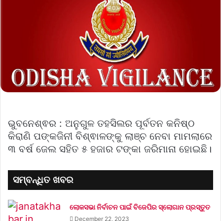
ଭୁବନେଶ୍ଵର : ଅନୁଗୁଳ ତହସିଲର ପୂର୍ବତନ କନିଷ୍ଠ
କିରାଣି ପଙ୍କଜିନୀ ବିଶ୍ଵାଳଙ୍କୁ ଲାଞ୍ଚ ନେବା ମାମଲାରେ
୩ ବର୍ଷ ଜେଲ ସହିତ ୫ ହଜାର ଟଙ୍କା ଜରିମାନା ହୋଇଛି।
ସମ୍ବନ୍ଧିତ ଖବର
ଲୋକସଭା ନିର୍ବାଚନ ପାଇଁ ବିଜେପିର ସ୍ଲୋଗାନ ପ୍ରସ୍ତୁତ
December 22, 2023