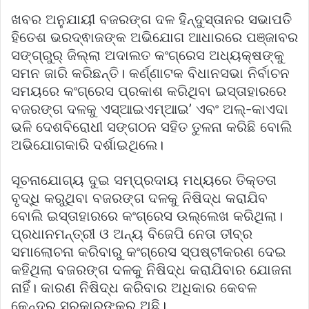
ଖବର ଅନୁଯାୟୀ ବଜରଙ୍ଗ ଦଳ ହିନ୍ଦୁସ୍ତାନର ସଭାପତି
ହିତେଶ ଭରଦ୍ଵାଜଙ୍କ ଅଭିଯୋଗ ଆଧାରରେ ପଞ୍ଜାବର
ସଙ୍ଗ୍‌ରୁର୍‌ ଜିଲ୍ଲା ଅଦାଲତ କଂଗ୍ରେସ ଅଧ୍ୟକ୍ଷଙ୍କୁ
ସମନ ଜାରି କରିଛନ୍ତି। କର୍ଣ୍ଣାଟକ ବିଧାନସଭା ନିର୍ବାଚନ
ସମୟରେ କଂଗ୍ରେସ ପ୍ରକାଶ କରିଥିବା ଇସ୍ତାହାରରେ
ବଜରଙ୍ଗ ଦଳକୁ ଏସ୍‌ଆଇଏମ୍‌ଆଇ’ ଏବଂ ଅଲ୍‌-କାଏଦା
ଭଳି ଦେଶବିରୋଧୀ ସଙ୍ଗଠନ ସହିତ ତୁଳନା କରିଛି ବୋଲି
ଅଭିଯୋଗକାରି ଦର୍ଶାଇଥିଲେ।
ସୂଚନାଯୋଗ୍ୟ ଦୁଇ ସମ୍ପ୍ରଦାୟ ମଧ୍ୟରେ ତିକ୍ତତା
ବୃଦ୍ଧି କରୁଥିବା ବଜରଙ୍ଗ ଦଳକୁ ନିଷିଦ୍ଧ କରାଯିବ
ବୋଲି ଇସ୍ତାହାରରେ କଂଗ୍ରେସ ଉଲ୍ଲେଖ କରିଥିଲା।
ପ୍ରଧାନମନ୍ତ୍ରୀ ଓ ଅନ୍ୟ ବିଜେପି ନେତା ତୀବ୍ର
ସମାଲୋଚନା କରିବାରୁ କଂଗ୍ରେସ ସ୍ପଷ୍ଟୀକରଣ ଦେଇ
କହିଥିଲା ବଜରଙ୍ଗ ଦଳକୁ ନିଷିଦ୍ଧ କରାଯିବାର ଯୋଜନା
ନାହିଁ। କାରଣ ନିଷିଦ୍ଧ କରିବାର ଅଧିକାର କେବଳ
କେନ୍ଦ୍ର ସରକାରଙ୍କର ଅଛି।