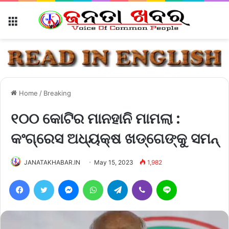
Menu
Home
/
Breaking
୧୦୦ କୋଟିର ମାନହାନି ମାମଲା :
କଂଗ୍ରେସ ଅଧ୍ୟକ୍ଷ ଖଡ୍‌ଗେଙ୍କୁ ସମନ୍‌
JANATAKHABAR.IN
May 15, 2023
1,982
Facebook
Twitter
Messenger
WhatsApp
Telegram
Viber
Line