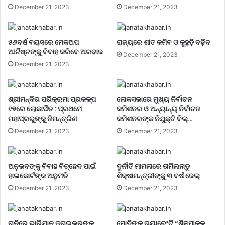
December 21, 2023
December 21, 2023
୫୬ବର୍ଷ ବୟସରେ ମେକଅପ
ରାଜ୍ୟରେ ଶୀତ କମିବ ଓ କୁହୁଡ଼ି ବଢ଼ିବ
ଆର୍ଟିଷ୍ଟଙ୍କୁ ବିବାହ କରିବେ ଅରବାଜ
December 21, 2023
December 21, 2023
ଶ୍ରୀମନ୍ଦିର ପରିକ୍ରମା ପ୍ରକଳ୍ପ
ଲୋକସଭାରେ ମୁଖ୍ୟ ନିର୍ବାଚନ
୧୭ରେ ଲୋକାର୍ପିତ : ପ୍ରଥମେ
କମିଶନର ଓ ଅନ୍ୟାନ୍ୟ ନିର୍ବାଚନ
ମହାପ୍ରଭୁଙ୍କୁ ନିମନ୍ତ୍ରିଣ
କମିଶନରଙ୍କ ନିଯୁକ୍ତି ବିଲ୍…
December 21, 2023
December 21, 2023
ଅନୁଭବଙ୍କୁ ବିବାହ ବିଚ୍ଛେଦ ପାଇଁ
ଦୁର୍ନୀତି ମାମଲାରେ ତାମିଲନାଡୁ
ହାଇକୋର୍ଟଙ୍କ ଅନୁମତି
ଶିକ୍ଷାମନ୍ତ୍ରୀଙ୍କୁ ୩ ବର୍ଷ ଜେଲ୍‌
December 21, 2023
December 21, 2023
ରାତିରେ ଭାରିଯାନ ଡ୍ରାଇଭରଙ୍କୁ
ମୋଦିଙ୍କ ଗ୍ୟାରେଂଟି “ଶିଳ୍ପୀକୁଳ