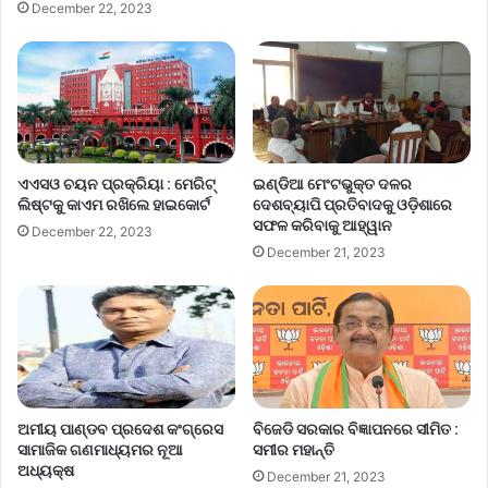
December 22, 2023
ଏଏସଓ ଚୟନ ପ୍ରକ୍ରିୟା : ମେରିଟ୍
ଇଣ୍ଡିଆ ମେଂଟଭୁକ୍ତ ଦଳର
ଲିଷ୍ଟକୁ କାଏମ ରଖିଲେ ହାଇକୋର୍ଟ
ଦେଶବ୍ୟାପି ପ୍ରତିବାଦକୁ ଓଡ଼ିଶାରେ
ସଫଳ କରିବାକୁ ଆହ୍ୱାନ
December 22, 2023
December 21, 2023
ଅମୀୟ ପାଣ୍ଡବ ପ୍ରଦେଶ କଂଗ୍ରେସ
ବିଜେଡି ସରକାର ବିଜ୍ଞାପନରେ ସୀମିତ :
ସାମାଜିକ ଗଣମାଧ୍ୟମର ନୂଆ
ସମୀର ମହାନ୍ତି
ଅଧ୍ୟକ୍ଷ
December 21, 2023