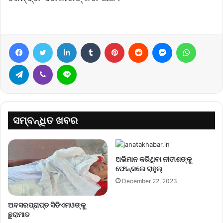
Facebook
Twitter
LinkedIn
Tumblr
Pinterest
Reddit
Messenger
WhatsA
Telegram
Viber
Line
ସମ୍ବନ୍ଧିତ ଖବର
ଅଭିମାନ କରିଥିବା ନୀତୀଶଙ୍କୁ
ଫୋନ୍‌କଲେ ରାହୁଲ୍‌
December 22, 2023
ଅବସରପ୍ରାପ୍ତ ସିଡିଏମଓଙ୍କୁ
ଛୁରାମାଡ