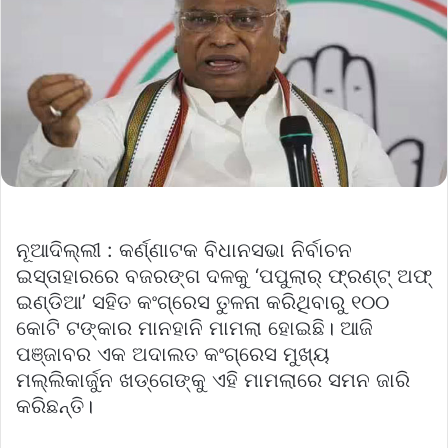
ନୂଆଦିଲ୍ଲୀ : କର୍ଣ୍ଣାଟକ ବିଧାନସଭା ନିର୍ବାଚନ
ଇସ୍ତାହାରରେ ବଜରଙ୍ଗ ଦଳକୁ ‘ପପୁଲାର୍‌ ଫ୍ରଣ୍ଟ୍‌ ଅଫ୍‌
ଇଣ୍ଡିଆ’ ସହିତ କଂଗ୍ରେସ ତୁଳନା କରିଥିବାରୁ ୧୦୦
କୋଟି ଟଙ୍କାର ମାନହାନି ମାମଲା ହୋଇଛି। ଆଜି
ପଞ୍ଜାବର ଏକ ଅଦାଲତ କଂଗ୍ରେସ ମୁଖ୍ୟ
ମଲ୍ଲିକାର୍ଜୁନ ଖଡ୍‌ଗେଙ୍କୁ ଏହି ମାମଲାରେ ସମନ ଜାରି
କରିଛନ୍ତି।