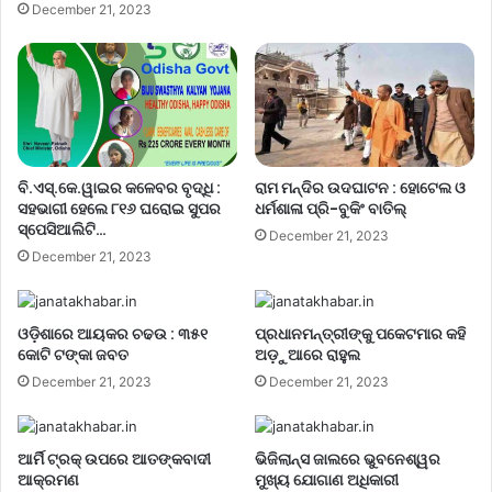
December 21, 2023
ବି.ଏସ୍.କେ.ୱାଇର କଳେବର ବୃଦ୍ଧି :
ରାମ ମନ୍ଦିର ଉଦଘାଟନ : ହୋଟେଲ ଓ
ସହଭାଗୀ ହେଲେ ୮୧୬ ଘରୋଇ ସୁପର
ଧର୍ମଶାଳା ପ୍ରି-ବୁକିଂ ବାତିଲ୍
ସ୍ପେସିଆଲିଟି…
December 21, 2023
December 21, 2023
ଓଡ଼ିଶାରେ ଆୟକର ଚଢଉ : ୩୫୧
ପ୍ରଧାନମନ୍ତ୍ରୀଙ୍କୁ ପକେଟମାର କହି
କୋଟି ଟଙ୍କା ଜବତ
ଅଡ଼ୁଆରେ ରାହୁଲ
December 21, 2023
December 21, 2023
ଆର୍ମି ଟ୍ରକ୍ ଉପରେ ଆତଙ୍କବାଦୀ
ଭିଜିଲାନ୍ସ ଜାଲରେ ଭୁବନେଶ୍ୱର
ଆକ୍ରମଣ
ମୁଖ୍ୟ ଯୋଗାଣ ଅଧିକାରୀ