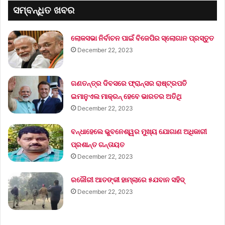
ସମ୍ବନ୍ଧିତ ଖବର
ଲୋକସଭା ନିର୍ବାଚନ ପାଇଁ ବିଜେପିର ସ୍ଲୋଗାନ ପ୍ରସ୍ତୁତ
December 22, 2023
ଗଣତନ୍ତ୍ର ଦିବସରେ ଫ୍ରାନ୍ସର ରାଷ୍ଟ୍ରପତି
ଇମାନୁଏଲ ମାକ୍ରନ୍‌ ହେବେ ଭାରତର ଅତିଥି
December 22, 2023
ବନ୍ଧାହେଲେ ଭୁବନେଶ୍ୱର ମୁଖ୍ୟ ଯୋଗାଣ ଅଧିକାରୀ
ପ୍ରଶାନ୍ତ ଗନ୍ତାୟତ
December 22, 2023
ରଜୌରୀ ଆତଙ୍କୀ ହାମ୍‌ଲାରେ ୫ଯବାନ ସହିଦ୍
December 22, 2023