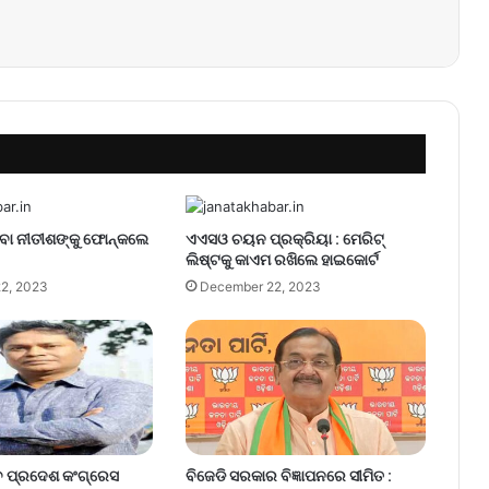
Messenger
ବା ନୀତୀଶଙ୍କୁ ଫୋନ୍‌କଲେ
ଏଏସଓ ଚୟନ ପ୍ରକ୍ରିୟା : ମେରିଟ୍
ଲିଷ୍ଟକୁ କାଏମ ରଖିଲେ ହାଇକୋର୍ଟ
2, 2023
December 22, 2023
 ପ୍ରଦେଶ କଂଗ୍ରେସ
ବିଜେଡି ସରକାର ବିଜ୍ଞାପନରେ ସୀମିତ :