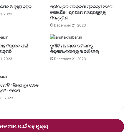
କମିବ ଓ କୁହୁଡ଼ି ବଢ଼ିବ
ଶ୍ରୀମନ୍ଦିର ପରିକ୍ରମା ପ୍ରକଳ୍ପ ୧୭ରେ
ଲୋକାର୍ପିତ : ପ୍ରଥମେ ମହାପ୍ରଭୁଙ୍କୁ
1, 2023
ନିମନ୍ତ୍ରିଣ
December 21, 2023
ବାହ ବିଚ୍ଛେଦ ପାଇଁ
ଦୁର୍ନୀତି ମାମଲାରେ ତାମିଲନାଡୁ
ଅନୁମତି
ଶିକ୍ଷାମନ୍ତ୍ରୀଙ୍କୁ ୩ ବର୍ଷ ଜେଲ୍‌
1, 2023
December 21, 2023
ରେଂଟି “ଶିଳ୍ପୀକୁଳ ହେବେ
୍ନ” : ବିଜେପି
0, 2023
ତ ଆମ ପାଇଁ ବହୁ ମୁଲ୍ୟ