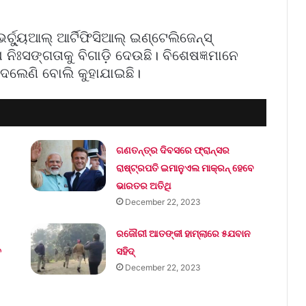
୍ୟୁଆଲ୍‌ ଆର୍ଟିଫିସିଆଲ୍‌ ଇଣ୍ଟେଲିଜେନ୍‌ସ୍‌
ଷ ନିଃସଙ୍ଗତାକୁ ବିଗାଡ଼ି ଦେଉଛି। ବିଶେଷଜ୍ଞମାନେ
େଲେଣି ବୋଲି କୁହାଯାଇଛି।
ଗଣତନ୍ତ୍ର ଦିବସରେ ଫ୍ରାନ୍ସର
ରାଷ୍ଟ୍ରପତି ଇମାନୁଏଲ ମାକ୍ରନ୍‌ ହେବେ
ଭାରତର ଅତିଥି
December 22, 2023
ରଜୌରୀ ଆତଙ୍କୀ ହାମ୍‌ଲାରେ ୫ଯବାନ
ତ
ସହିଦ୍
December 22, 2023