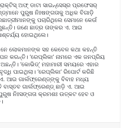
୍ରାକ୍ଟିସ୍‌ ଅଫ୍‌ ଡାଟା ସାଇନ୍‌ସେସ୍‌ର ପ୍ରଫେସର୍‌
ଣ୍ଡ୍‌ମାନେ ପୁରୁଷ ନିଃଷଙ୍ଗତାକୁ ଅଧିକ ବିଗାଡ଼ି
ତ୍ରଛାତ୍ରୀମାନଙ୍କୁ ପଚାରିଥିଲେ ସେମାନେ କେଉଁ
ୁଛନ୍ତି। ଜଣେ ଛାତ୍ର ତାଙ୍କର ଏ. ଆଇ
 ଆଶ୍ଚର୍ଯ୍ୟ ହୋଇଥିଲେ।
ଡ୍‌ମାନେ ଲୋକମାନଙ୍କ ସହ କେବେଳ କଥା କହନ୍ତି
୍ଥାପନ କରନ୍ତି। ‘ରେପ୍ଲିକା’ ନାମରେ ଏକ ଜନପ୍ରିୟ
 ଅଛନ୍ତି। ‘କୋଭିଡ୍‌’ ମହାମାରୀ ସମୟରେ ଏହାର
ଧି ପାଇଥିଲା। ‘ରେପ୍ଲିକା’ ରିପୋର୍ଟ କରିଛି
 ଆଇ ଗାର୍ଲଫ୍ରେଣ୍ଡ୍‌ଙ୍କୁ ବିବାହ ମଧ୍ୟ
ତି ବାସ୍ତବ ଗାର୍ଲଫ୍ରେଣ୍ଡ୍‌ ଛାଡ଼ି ଏ. ଆଇ
େ ପୁରୁଷ ନିଃସଙ୍ଗତା କ୍ରମଶଃ ଉତ୍କଟ ହେବ ଓ
ବ।