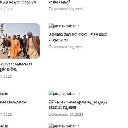
ାଧ୍ୟମର ନୂଆ ଅଧ୍ୟକ୍ଷ
ସମୀର ମହାନ୍ତି
1, 2023
December 21, 2023
ଓଡ଼ିଶାରେ ଆୟକର ଚଢଉ : ୩୫୧ କୋଟି
ଟଙ୍କା ଜବତ
December 21, 2023
ଉଦଘାଟନ : ହୋଟେଲ ଓ
ୁକିଂ ବାତିଲ୍
1, 2023
 ଉପରେ ଆତଙ୍କବାଦୀ
ଭିଜିଲାନ୍ସ ଜାଲରେ ଭୁବନେଶ୍ୱର ମୁଖ୍ୟ
ଯୋଗାଣ ଅଧିକାରୀ
1, 2023
December 21, 2023