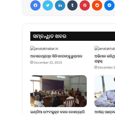
Facebook
Twitter
LinkedIn
Tumblr
Pinterest
Reddit
ସମ୍ବନ୍ଧିତ ଖବର
ଅବସରପ୍ରାପ୍ତ ସିଡିଏମଓଙ୍କୁ ଛୁରାମାଡ
ଅଭିମାନ କରିଥି
ରାହୁଲ୍‌
December 22, 2023
December 2
ଇଣ୍ଡିଆ ମେଂଟଭୁକ୍ତ ଦଳର ଦେଶବ୍ୟାପି
ଅମୀୟ ପାଣ୍ଡବ