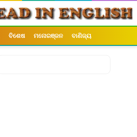
ବିଶେଷ
ମନୋରଞ୍ଜନ
ବାଣିଜ୍ୟ