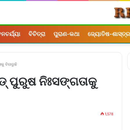
ନଚର୍ଯ୍ୟା
ବିଚିତ୍ରା
ପୁରାଣ-କଥା
ଜ୍ୟୋତିଷ-ଶାସ୍ତ୍ର
କୁ ବିଗାଡୁଛି
‌ ପୁରୁଷ ନିଃସଙ୍ଗତାକୁ
1,578