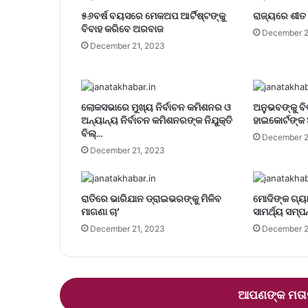
୫୬ବର୍ଷ ବୟସରେ ମେକଅପ ଆର୍ଟିଷ୍ଟଙ୍କୁ
ରାଜ୍ୟରେ ଶୀତ 
ବିବାହ କରିବେ ଅରବାଜ
December 2
December 21, 2023
ଲୋକସଭାରେ ମୁଖ୍ୟ ନିର୍ବାଚନ କମିଶନର ଓ
ଅନୁଭବଙ୍କୁ ବି
ଅନ୍ୟାନ୍ୟ ନିର୍ବାଚନ କମିଶନରଙ୍କ ନିଯୁକ୍ତି
ହାଇକୋର୍ଟଙ୍କ 
ବିଲ୍…
December 2
December 21, 2023
ରାତିରେ ଭାରିଯାନ ଡ୍ରାଇଭରଙ୍କୁ ମିଳିବ
ମୋଦିଙ୍କ ଗ୍ୟା
ମାଗଣା ଚା’
ସାମର୍ଥ୍ୟ ସମ୍ପନ
December 21, 2023
December 2
ଆପଣଙ୍କ ମତାମ