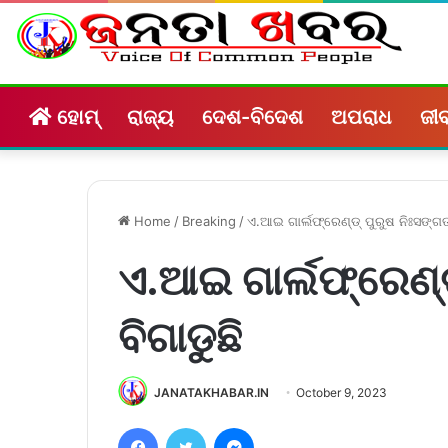
ହୋମ୍
ରାଜ୍ୟ
ଦେଶ-ବିଦେଶ
ଅପରାଧ
ଜୀବ
Home
/
Breaking
/
ଏ.ଆଇ ଗାର୍ଲଫ୍ରେଣ୍ଡ୍‌ ପୁରୁଷ ନିଃସଙ୍ଗତା
ଏ.ଆଇ ଗାର୍ଲଫ୍ରେଣ୍ଡ୍
ବିଗାଡୁଛି
JANATAKHABAR.IN
October 9, 2023
Facebook
Twitter
Messenger