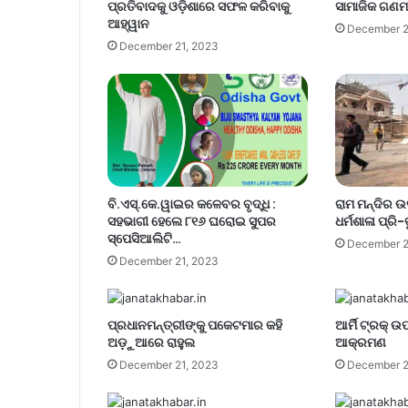
ପ୍ରତିବାଦକୁ ଓଡ଼ିଶାରେ ସଫଳ କରିବାକୁ
ସାମାଜିକ ଗଣମ
ଆହ୍ୱାନ
December 2
December 21, 2023
ବି.ଏସ୍.କେ.ୱାଇର କଳେବର ବୃଦ୍ଧି :
ରାମ ମନ୍ଦିର 
ସହଭାଗୀ ହେଲେ ୮୧୬ ଘରୋଇ ସୁପର
ଧର୍ମଶାଳା ପ୍ରି-ବ
ସ୍ପେସିଆଲିଟି…
December 2
December 21, 2023
ପ୍ରଧାନମନ୍ତ୍ରୀଙ୍କୁ ପକେଟମାର କହି
ଆର୍ମି ଟ୍ରକ୍
ଅଡ଼ୁଆରେ ରାହୁଲ
ଆକ୍ରମଣ
December 21, 2023
December 2