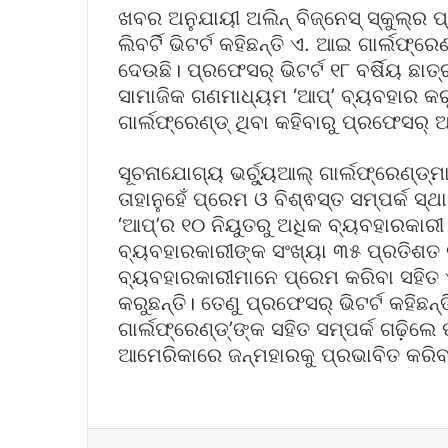
ଖବର ଅନୁଯାୟୀ ଅଲିନ୍‌ ବିଜ୍‌ନେସ୍‌ ସ୍କୁଲ୍‌ର ପ
ଲିବର୍ଟି ଭିଟର୍ଟ କହିଛନ୍ତି ଏ. ଆଇ ଗାର୍ଲଫ୍ରେ
ଦେଉଛି। ପ୍ରଫେସର୍‌ ଭିଟର୍ଟ ୧୮ ବର୍ଷିୟ ଛା
ସାମାଜିକ ଗଣମାଧ୍ୟମ ‘ଆପ୍‌’ ବ୍ୟବହାର କର
ଗାର୍ଲଫ୍ରେଣ୍ଡ୍‌ ଥିବା କହିବାରୁ ପ୍ରଫେସର୍‌
ସୂଚନାଯୋଗ୍ୟ ଭର୍ଚ୍ୟୁଆଲ୍‌ ଗାର୍ଲଫ୍ରେଣ୍
ତାହାନୁହେଁ ପ୍ରେମ ଓ ବିଶ୍ଵସ୍ତ ସମ୍ପର୍କ ସ
‘ଆପ୍‌’ର ୧୦ ନିୟୁତରୁ ଅଧିକ ବ୍ୟବହାରକାରୀ
ବ୍ୟବହାରକାରୀଙ୍କ ସଂଖ୍ୟା ୩୫ ପ୍ରତିଶତ ବୃଦ୍
ବ୍ୟବହାରକାରୀମାନେ ପ୍ରେମ କରିବା ସହିତ ଏ.
କରୁଛନ୍ତି। ତେଣୁ ପ୍ରଫେସର୍‌ ଭିଟର୍ଟ କହିଛନ୍
ଗାର୍ଲଫ୍ରେଣ୍ଡ୍‌’ଙ୍କ ସହିତ ସମ୍ପର୍କ ଗଢ଼ିଲ
ଆମେରିକାରେ ଜନ୍ମହାରକୁ ପ୍ରଭାବିତ କରି