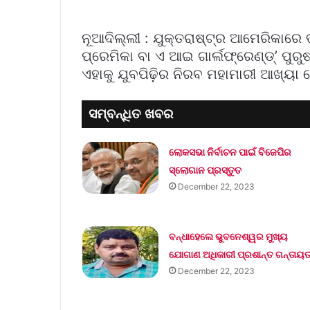
ନୂଆଦିଲ୍ଲୀ : ଯୁକ୍ତରାଷ୍ଟ୍ର ଆମେରିକାରେ ଭର୍ଚ
ପ୍ରେମିକା ବା ଏ ଆଇ ଗାର୍ଲଫ୍ରେଣ୍ଡ୍‌’ ପୁରୁ
ଏହାକୁ ଯୁବପିଢ଼ିର ନିରବ ମହାମାରୀ ଆଖ୍ୟା ଦ
ସମ୍ବନ୍ଧିତ ଖବର
ଲୋକସଭା ନିର୍ବାଚନ ପାଇଁ ବିଜେପିର
ସ୍ଲୋଗାନ ପ୍ରସ୍ତୁତ
December 22, 2023
ବନ୍ଧାହେଲେ ଭୁବନେଶ୍ୱର ମୁଖ୍ୟ
ଯୋଗାଣ ଅଧିକାରୀ ପ୍ରଶାନ୍ତ ଗନ୍ତାୟ
December 22, 2023