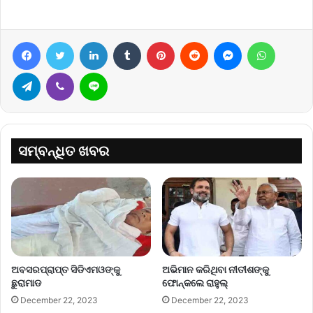
Facebook
Twitter
LinkedIn
Tumblr
Pinterest
Reddit
Messenger
WhatsA
Telegram
Viber
Line
ସମ୍ବନ୍ଧିତ ଖବର
ଅବସରପ୍ରାପ୍ତ ସିଡିଏମଓଙ୍କୁ
ଅଭିମାନ କରିଥିବା ନୀତୀଶଙ୍କୁ
ଛୁରାମାଡ
ଫୋନ୍‌କଲେ ରାହୁଲ୍‌
December 22, 2023
December 22, 2023