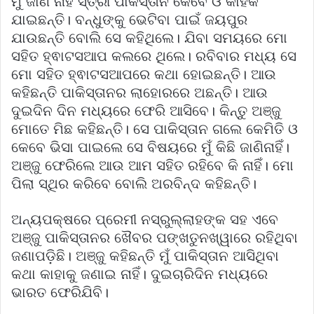
ମୁଁ ଜାଣି ନାହିଁ ସ୍ତ୍ରୀ ପାକିସ୍ତାନ କେବେ ଓ କାହିଁକି
ଯାଇଛନ୍ତି। ବନ୍ଧୁଙ୍କୁ ଭେଟିବା ପାଇଁ ଜୟପୁର
ଯାଉଛନ୍ତି ବୋଲି ସେ କହିଥିଲେ। ଯିବା ସମୟରେ ମୋ
ସହିତ ହ୍ଵାଟସଆପ କଲରେ ଥିଲେ। ରବିବାର ମଧ୍ୟ ସେ
ମୋ ସହିତ ହ୍ଵାଟସଆପରେ କଥା ହୋଇଛନ୍ତି। ଆଉ
କହିଛନ୍ତି ପାକିସ୍ତାନର ଲାହୋରରେ ଅଛନ୍ତି। ଆଉ
ଦୁଇଦିନ ଦିନ ମଧ୍ୟରେ ଫେରି ଆସିବେ। କିନ୍ତୁ ଅଞ୍ଜୁ
ମୋତେ ମିଛ କହିଛନ୍ତି। ସେ ପାକିସ୍ତାନ ଗଲେ କେମିତି ଓ
କେବେ ଭିସା ପାଇଲେ ସେ ବିଷୟରେ ମୁଁ କିଛି ଜାଣିନାହିଁ।
ଅଞ୍ଜୁ ଫେରିଲେ ଆଉ ଆମ ସହିତ ରହିବେ କି ନାହିଁ। ମୋ
ପିଲା ସ୍ଥିର କରି‌ବେ ବୋଲି ଅରବିନ୍ଦ କହିଛନ୍ତି।
ଅନ୍ୟପକ୍ଷରେ ପ୍ରେମୀ ନସ୍‌ରୁଲ୍ଲାହଙ୍କ ସହ ଏବେ
ଅଞ୍ଜୁ ପାକିସ୍ତାନର ଖୈବର ପଙ୍ଖତୁନଖ୍ୱାରେ ରହିଥିବା
ଜଣାପଡ଼ିଛି। ଅଞ୍ଜୁ କହିଛନ୍ତି ମୁଁ ପାକିସ୍ତାନ ଆସିଥିବା
କଥା କାହାକୁ ଜଣାଇ ନାହିଁ। ଦୁଇଚାରିଦିନ ମଧ୍ୟରେ
ଭାରତ ଫେରିଯିବି।