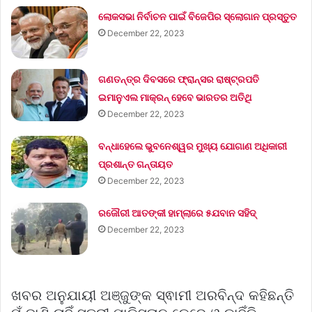
ଲୋକସଭା ନିର୍ବାଚନ ପାଇଁ ବିଜେପିର ସ୍ଲୋଗାନ ପ୍ରସ୍ତୁତ
December 22, 2023
ଗଣତନ୍ତ୍ର ଦିବସରେ ଫ୍ରାନ୍ସର ରାଷ୍ଟ୍ରପତି
ଇମାନୁଏଲ ମାକ୍ରନ୍‌ ହେବେ ଭାରତର ଅତିଥି
December 22, 2023
ବନ୍ଧାହେଲେ ଭୁବନେଶ୍ୱର ମୁଖ୍ୟ ଯୋଗାଣ ଅଧିକାରୀ
ପ୍ରଶାନ୍ତ ଗନ୍ତାୟତ
December 22, 2023
ରଜୌରୀ ଆତଙ୍କୀ ହାମ୍‌ଲାରେ ୫ଯବାନ ସହିଦ୍
December 22, 2023
ଖବର ଅନୁଯାୟୀ ଅଞ୍ଜୁଙ୍କ ସ୍ଵାମୀ ଅରବିନ୍ଦ କହିଛନ୍ତି