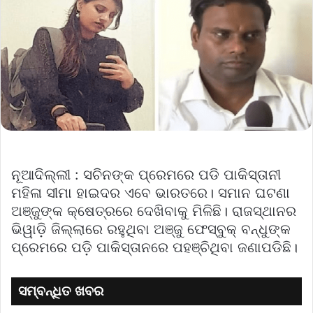
ନୂଆଦିଲ୍ଲୀ : ସଚିନଙ୍କ ପ୍ରେମରେ ପଡି ପାକିସ୍ତାନୀ
ମହିଳା ସୀମା ହାଇଦର ଏବେ ଭାରତରେ। ସମାନ ଘଟଣା
ଅଞ୍ଜୁଙ୍କ କ୍ଷେତ୍ରରେ ଦେଖିବାକୁ ମିଳିଛି। ରାଜସ୍ଥାନର
ଭିୱାଡ଼ି ଜିଲ୍ଲାରେ ରହୁଥିବା ଅଞ୍ଜୁ ଫେସ୍‌ବୁକ୍‌ ବନ୍ଧୁଙ୍କ
ପ୍ରେମରେ ପଡ଼ି ପାକିସ୍ତାନରେ ପହଞ୍ଚିଥିବା ଜଣାପଡିଛି।
ସମ୍ବନ୍ଧିତ ଖବର