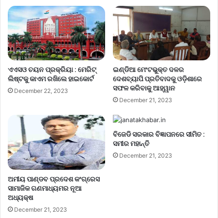
ଏଏସଓ ଚୟନ ପ୍ରକ୍ରିୟା : ମେରିଟ୍
ଇଣ୍ଡିଆ ମେଂଟଭୁକ୍ତ ଦଳର
ଲିଷ୍ଟକୁ କାଏମ ରଖିଲେ ହାଇକୋର୍ଟ
ଦେଶବ୍ୟାପି ପ୍ରତିବାଦକୁ ଓଡ଼ିଶାରେ
ସଫଳ କରିବାକୁ ଆହ୍ୱାନ
December 22, 2023
December 21, 2023
ବିଜେଡି ସରକାର ବିଜ୍ଞାପନରେ ସୀମିତ :
ସମୀର ମହାନ୍ତି
December 21, 2023
ଅମୀୟ ପାଣ୍ଡବ ପ୍ରଦେଶ କଂଗ୍ରେସ
ସାମାଜିକ ଗଣମାଧ୍ୟମର ନୂଆ
ଅଧ୍ୟକ୍ଷ
December 21, 2023