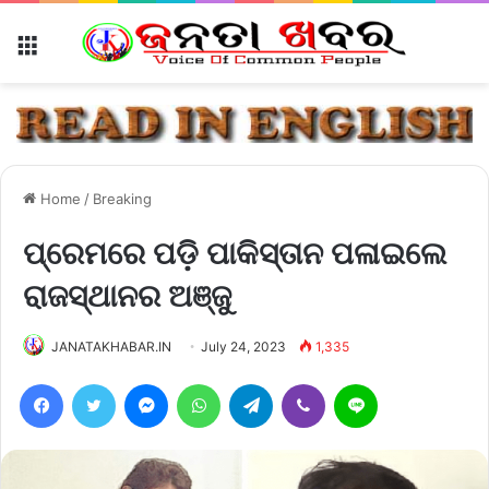
Menu
Home
/
Breaking
ପ୍ରେମରେ ପଡ଼ି ପାକିସ୍ତାନ ପଳାଇଲେ
ରାଜସ୍ଥାନର ଅଞ୍ଜୁ
JANATAKHABAR.IN
July 24, 2023
1,335
Facebook
Twitter
Messenger
WhatsApp
Telegram
Viber
Line