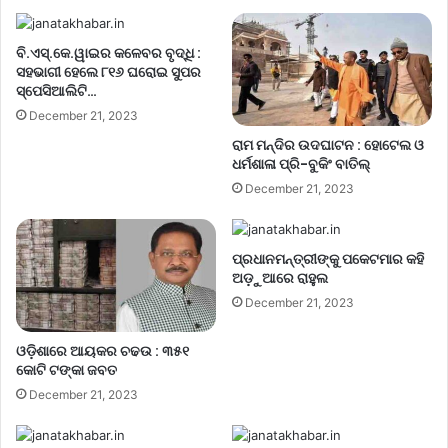
ବି.ଏସ୍.କେ.ୱାଇର କଳେବର ବୃଦ୍ଧି :
ସହଭାଗୀ ହେଲେ ୮୧୬ ଘରୋଇ ସୁପର
ସ୍ପେସିଆଲିଟି…
December 21, 2023
ରାମ ମନ୍ଦିର ଉଦଘାଟନ : ହୋଟେଲ ଓ
ଧର୍ମଶାଳା ପ୍ରି-ବୁକିଂ ବାତିଲ୍
December 21, 2023
ପ୍ରଧାନମନ୍ତ୍ରୀଙ୍କୁ ପକେଟମାର କହି
ଅଡ଼ୁଆରେ ରାହୁଲ
December 21, 2023
ଓଡ଼ିଶାରେ ଆୟକର ଚଢଉ : ୩୫୧
କୋଟି ଟଙ୍କା ଜବତ
December 21, 2023