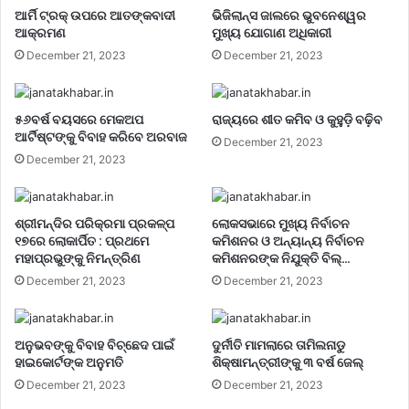
ଆର୍ମି ଟ୍ରକ୍ ଉପରେ ଆତଙ୍କବାଦୀ
ଭିଜିଲାନ୍ସ ଜାଲରେ ଭୁବନେଶ୍ୱର
ଆକ୍ରମଣ
ମୁଖ୍ୟ ଯୋଗାଣ ଅଧିକାରୀ
December 21, 2023
December 21, 2023
୫୬ବର୍ଷ ବୟସରେ ମେକଅପ
ରାଜ୍ୟରେ ଶୀତ କମିବ ଓ କୁହୁଡ଼ି ବଢ଼ିବ
ଆର୍ଟିଷ୍ଟଙ୍କୁ ବିବାହ କରିବେ ଅରବାଜ
December 21, 2023
December 21, 2023
ଶ୍ରୀମନ୍ଦିର ପରିକ୍ରମା ପ୍ରକଳ୍ପ
ଲୋକସଭାରେ ମୁଖ୍ୟ ନିର୍ବାଚନ
୧୭ରେ ଲୋକାର୍ପିତ : ପ୍ରଥମେ
କମିଶନର ଓ ଅନ୍ୟାନ୍ୟ ନିର୍ବାଚନ
ମହାପ୍ରଭୁଙ୍କୁ ନିମନ୍ତ୍ରିଣ
କମିଶନରଙ୍କ ନିଯୁକ୍ତି ବିଲ୍…
December 21, 2023
December 21, 2023
ଅନୁଭବଙ୍କୁ ବିବାହ ବିଚ୍ଛେଦ ପାଇଁ
ଦୁର୍ନୀତି ମାମଲାରେ ତାମିଲନାଡୁ
ହାଇକୋର୍ଟଙ୍କ ଅନୁମତି
ଶିକ୍ଷାମନ୍ତ୍ରୀଙ୍କୁ ୩ ବର୍ଷ ଜେଲ୍‌
December 21, 2023
December 21, 2023