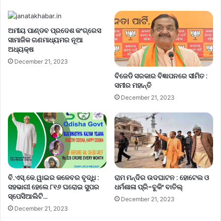
ଅମୀୟ ପାଣ୍ଡବ ପ୍ରଦେଶ କଂଗ୍ରେସ
ସାମାଜିକ ଗଣମାଧ୍ୟମର ନୂଆ
ଅଧ୍ୟକ୍ଷ
December 21, 2023
ବିଜେଡି ସରକାର ବିଜ୍ଞାପନରେ ସୀମିତ :
ସମୀର ମହାନ୍ତି
December 21, 2023
ବି.ଏସ୍.କେ.ୱାଇର କଳେବର ବୃଦ୍ଧି :
ରାମ ମନ୍ଦିର ଉଦଘାଟନ : ହୋଟେଲ ଓ
ସହଭାଗୀ ହେଲେ ୮୧୬ ଘରୋଇ ସୁପର
ଧର୍ମଶାଳା ପ୍ରି-ବୁକିଂ ବାତିଲ୍
ସ୍ପେସିଆଲିଟି…
December 21, 2023
December 21, 2023