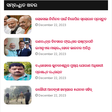
ସମ୍ବନ୍ଧିତ ଖବର
ଲୋକସଭା ନିର୍ବାଚନ ପାଇଁ ବିଜେପିର ସ୍ଲୋଗାନ ପ୍ରସ୍ତୁତ
December 22, 2023
ଗଣତନ୍ତ୍ର ଦିବସରେ ଫ୍ରାନ୍ସର ରାଷ୍ଟ୍ରପତି
ଇମାନୁଏଲ ମାକ୍ରନ୍‌ ହେବେ ଭାରତର ଅତିଥି
December 22, 2023
ବନ୍ଧାହେଲେ ଭୁବନେଶ୍ୱର ମୁଖ୍ୟ ଯୋଗାଣ ଅଧିକାରୀ
ପ୍ରଶାନ୍ତ ଗନ୍ତାୟତ
December 22, 2023
ରଜୌରୀ ଆତଙ୍କୀ ହାମ୍‌ଲାରେ ୫ଯବାନ ସହିଦ୍
December 22, 2023