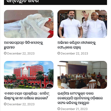
ସମ୍ବନ୍ଧିତ ଖବର
ଅବସରପ୍ରାପ୍ତ ସିଡିଏମଓଙ୍କୁ
ଅଭିମାନ କରିଥିବା ନୀତୀଶଙ୍କୁ
ଛୁରାମାଡ
ଫୋନ୍‌କଲେ ରାହୁଲ୍‌
December 22, 2023
December 22, 2023
ଏଏସଓ ଚୟନ ପ୍ରକ୍ରିୟା : ମେରିଟ୍
ଇଣ୍ଡିଆ ମେଂଟଭୁକ୍ତ ଦଳର
ଲିଷ୍ଟକୁ କାଏମ ରଖିଲେ ହାଇକୋର୍ଟ
ଦେଶବ୍ୟାପି ପ୍ରତିବାଦକୁ ଓଡ଼ିଶାରେ
ସଫଳ କରିବାକୁ ଆହ୍ୱାନ
December 22, 2023
December 21, 2023