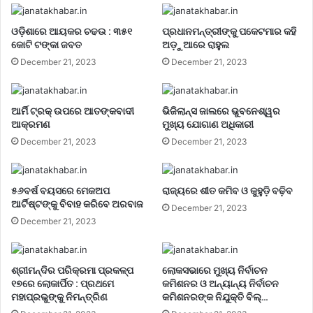
ଓଡ଼ିଶାରେ ଆୟକର ଚଢଉ : ୩୫୧
ପ୍ରଧାନମନ୍ତ୍ରୀଙ୍କୁ ପକେଟମାର କହି
କୋଟି ଟଙ୍କା ଜବତ
ଅଡ଼ୁଆରେ ରାହୁଲ
December 21, 2023
December 21, 2023
ଆର୍ମି ଟ୍ରକ୍ ଉପରେ ଆତଙ୍କବାଦୀ
ଭିଜିଲାନ୍ସ ଜାଲରେ ଭୁବନେଶ୍ୱର
ଆକ୍ରମଣ
ମୁଖ୍ୟ ଯୋଗାଣ ଅଧିକାରୀ
December 21, 2023
December 21, 2023
୫୬ବର୍ଷ ବୟସରେ ମେକଅପ
ରାଜ୍ୟରେ ଶୀତ କମିବ ଓ କୁହୁଡ଼ି ବଢ଼ିବ
ଆର୍ଟିଷ୍ଟଙ୍କୁ ବିବାହ କରିବେ ଅରବାଜ
December 21, 2023
December 21, 2023
ଶ୍ରୀମନ୍ଦିର ପରିକ୍ରମା ପ୍ରକଳ୍ପ
ଲୋକସଭାରେ ମୁଖ୍ୟ ନିର୍ବାଚନ
୧୭ରେ ଲୋକାର୍ପିତ : ପ୍ରଥମେ
କମିଶନର ଓ ଅନ୍ୟାନ୍ୟ ନିର୍ବାଚନ
ମହାପ୍ରଭୁଙ୍କୁ ନିମନ୍ତ୍ରିଣ
କମିଶନରଙ୍କ ନିଯୁକ୍ତି ବିଲ୍…