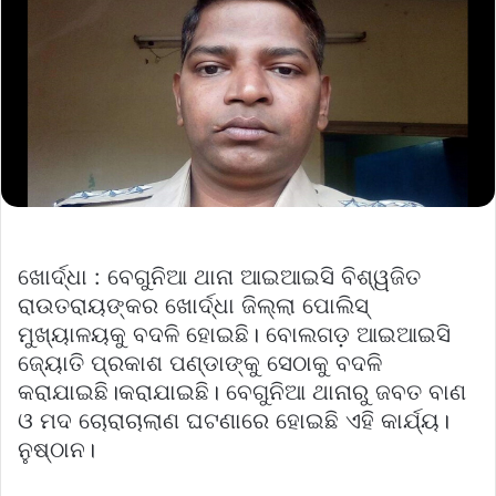
ଖୋର୍ଦ୍ଧା : ବେଗୁନିଆ ଥାନା ଆଇଆଇସି ବିଶ୍ୱଜିତ
ରାଉତରାୟଙ୍କର ଖୋର୍ଦ୍ଧା ଜିଲ୍ଲା ପୋଲିସ୍
ମୁଖ୍ୟାଳୟକୁ ବଦଳି ହୋଇଛି। ବୋଲଗଡ଼ ଆଇଆଇସି
ଜ୍ୟୋତି ପ୍ରକାଶ ପଣ୍ଡାଙ୍କୁ ସେଠାକୁ ବଦଳି
କରାଯାଇଛି।କରାଯାଇଛି। ବେଗୁନିଆ ଥାନାରୁ ଜବତ ବାଣ
ଓ ମଦ ଚୋରାଚାଲାଣ ଘଟଣାରେ ହୋଇଛି ଏହି କାର୍ଯ୍ୟ।
ନୁଷ୍ଠାନ।