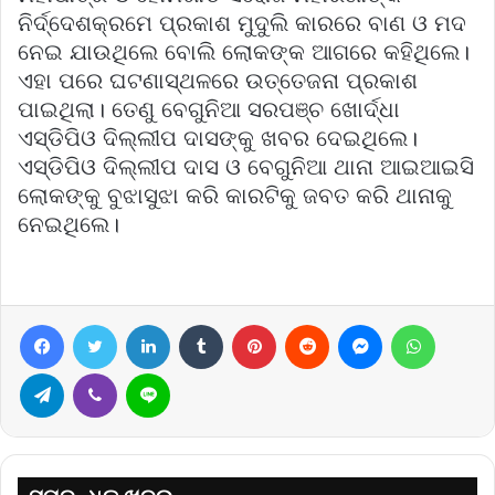
ନିର୍ଦ୍ଦେଶକ୍ରମେ ପ୍ରକାଶ ମୁଦୁଲି କାରରେ ବାଣ ଓ ମଦ
ନେଇ ଯାଉଥିଲେ ବୋଲି ଲୋକଙ୍କ ଆଗରେ କହିଥିଲେ।
ଏହା ପରେ ଘଟଣାସ୍ଥଳରେ ଉତ୍ତେଜନା ପ୍ରକାଶ
ପାଇଥିଲା। ତେଣୁ ବେଗୁନିଆ ସରପଞ୍ଚ ଖୋର୍ଦ୍ଧା
ଏସ୍‌ଡିପିଓ ଦିଲ୍ଲୀପ ଦାସଙ୍କୁ ଖବର ଦେଇଥିଲେ।
ଏସ୍‌ଡିପିଓ ଦିଲ୍ଲୀପ ଦାସ ଓ ବେଗୁନିଆ ଥାନା ଆଇଆଇସି
ଲୋକଙ୍କୁ ବୁଝାସୁଝା କରି କାରଟିକୁ ଜବତ କରି ଥାନାକୁ
ନେଇଥିଲେ।
Facebook
Twitter
LinkedIn
Tumblr
Pinterest
Reddit
Messenger
WhatsA
Telegram
Viber
Line