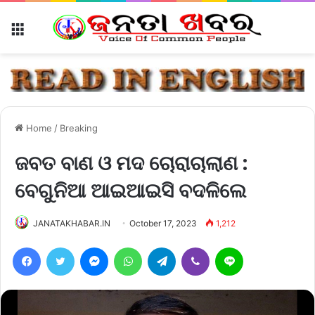
Menu
Home
/
Breaking
ଜବତ ବାଣ ଓ ମଦ ଚୋରାଚାଲାଣ :
ବେଗୁନିଆ ଆଇଆଇସି ବଦଳିଲେ
JANATAKHABAR.IN
October 17, 2023
1,212
Facebook
Twitter
Messenger
WhatsApp
Telegram
Viber
Line