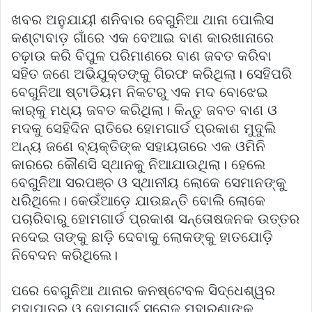
ଖବର ଅନୁଯାୟୀ ଶନିବାର ବେଗୁନିଆ ଥାନା ପୋଲିସ
କଣ୍ଟାବାଡ଼ ଗାଁରେ ଏକ ବେଆଇ ବାଣ କାରଖାନାରେ
ଚଢ଼ାଉ କରି ବିପୁଳ ପରିମାଣରେ ବାଣ ଜବତ କରିବା
ସହିତ ଜଣେ ଅଭିଯୁକ୍ତଙ୍କୁ ଗିରଫ କରିଥିଲା। ସେହିପରି
ବେଗୁନିଆ ଷ୍ଟାଡିୟମ ନିକଟରୁ ଏକ ମଦ ବୋଝେଇ
କାର୍‌କୁ ମଧ୍ୟ ଜବତ କରିଥିଲା। କିନ୍ତୁ ଜବତ ବାଣ ଓ
ମଦକୁ ସେହିଦିନ ରାତିରେ ହୋମଗାର୍ଡ ପ୍ରକାଶ ମୁଦୁଲି
ଅନ୍ୟ ଜଣେ ବ୍ୟକ୍ତିଙ୍କ ସହାୟତାରେ ଏକ ଓମିନି
କାରରେ କୌଣସି ସ୍ଥାନକୁ ନିଆଯାଉଥିଲା। ହେଲେ
ବେଗୁନିଆ ସରପଞ୍ଚ ଓ ସ୍ଥାନୀୟ ଲୋକେ ସେମାନଙ୍କୁ
ଧରିଥିଲେ। କେଉଁଆଡ଼େ ଯାଉଛନ୍ତି ବୋଲି ଲୋକେ
ପଚାରିବାରୁ ହୋମଗାର୍ଡ ପ୍ରକାଶ ସନ୍ତୋଷଜନକ ଉତ୍ତର
ନଦେଇ ତାଙ୍କୁ ଛାଡ଼ି ଦେବାକୁ ଲୋକଙ୍କୁ ହାତଯୋଡ଼ି
ନିବେଦନ କରିଥିଲେ।
ପରେ ବେଗୁନିଆ ଥାନାର କନଷ୍ଟେବଳ ସିଦ୍ଧେଶ୍ୱର
ମହାପାତ୍ର ଓ ହୋମଗାର୍ଡ ସରୋଜ ମହାରଣାଙ୍କ