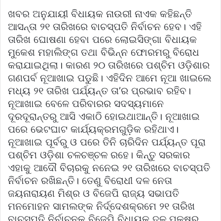
ଖବର ଅନୁଯାୟୀ ବିଧାୟକ ନାଉରୀ ନାଏକ କହିଛନ୍ତି
ଆସନ୍ତା ୨୧ ତାରିଖରେ ବାଚସ୍ପତି ନିର୍ବାଚନ ହେବ। ଏହି
ତାରିଖ ଘୋଷଣା ହେବା ପରେ ଲୋଇସିଙ୍ଗା ବିଧାୟକ
ମୁକେଶ ମହାଲିଙ୍ଗ ତଥା ବିଭିନ୍ନ ଫୋରମରୁ ବିରୋଧ
କରାଯାଇଥିଲା। କାରଣ ୨୦ ତାରିଖରେ ପଶ୍ଚିମ ଓଡ଼ିଶାର
ଗଣପର୍ବ ନୂଆଖାଇ ପଡୁଛି। ଏହିଦିନ ଆମେ ନୂଆ ଖାଇଲେ
ମଧ୍ୟ ୨୧ ତାରିଖ ପର୍ଯ୍ୟନ୍ତ ତା’ର ପ୍ରଭାବ ରହିବ।
ନୂଆଖାଇ ବେଳେ ପରିବାରର ସଦସ୍ୟମାନେ
ଦୂରଦୂରାନ୍ତରୁ ଆସି ଏକାଠି ହୋଇଥାଆନ୍ତି। ନୂଆଖାଇ
ପରେ ଭେଟଘାଟ କାର୍ଯ୍ୟକ୍ରମଗୁଡ଼ିକ ରହିଥାଏ।
ନୂଆଖାଇ ପୂର୍ବରୁ ଓ ପରେ ତିନି ଚାରିଦିନ ପର୍ଯ୍ୟନ୍ତ ପୂରା
ପଶ୍ଚିମ ଓଡ଼ିଶା ଚଳଚଞ୍ଚଳ ରହେ। କିନ୍ତୁ ସରକାର
ଏହାକୁ ଆଦୌ ବିଚାରକୁ ନନେଇ ୨୧ ତାରିଖରେ ବାଚସ୍ପତି
ନିର୍ବାଚନ ରଖିଛନ୍ତି। ତେଣୁ ବିରୋଧୀ ଦଳ ନେତା
ଜୟନାରାୟଣ ମିଶ୍ର ଓ ବିଜେପି ରାଜ୍ୟ ସଭାପତି
ମନମୋହନ ସାମଲଙ୍କ ନିର୍ଦ୍ଦେଶକ୍ରମେ ୨୧ ତାରିଖ
ବାଚସ୍ପତି ନିର୍ବାଚନକୁ ବିଜେପି ବିଧାୟକ ଦଳ ପକ୍ଷରୁ