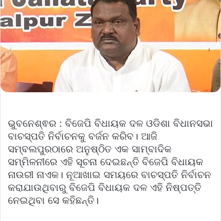
ଭୁବନେଶ୍ଵର : ବିଜେପି ବିଧାୟକ ଦଳ ଓଡିଶା ବିଧାନସଭା
ବାଚସ୍ପତି ନିର୍ବାଚନକୁ ବର୍ଜନ କରିବ। ଆଜି
ସମ୍ବଲପୁରଠାରେ ଅନୁଷ୍ଠିତ ଏକ ସାମ୍ବାଦିକ
ସମ୍ମିଳନୀରେ ଏହି ସୂଚନା ଦେଇଛନ୍ତି ବିଜେପି ବିଧାୟକ
ନାଉରୀ ନାଏକ। ନୂଆଖାଇ ସମୟରେ ବାଚସ୍ପତି ନିର୍ବାଚନ
କରାଯାଉଥିବାରୁ ବିଜେପି ବିଧାୟକ ଦଳ ଏହି ନିଷ୍ପତ୍ତି
ନେଇଥିବା ସେ କହିଛନ୍ତି।