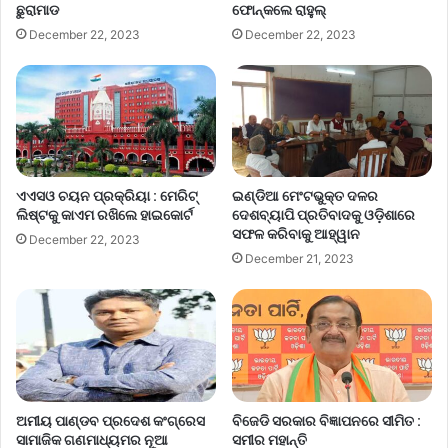
ଛୁରାମାଡ
ଫୋନ୍‌କଲେ ରାହୁଲ୍‌
December 22, 2023
December 22, 2023
ଏଏସଓ ଚୟନ ପ୍ରକ୍ରିୟା : ମେରିଟ୍
ଇଣ୍ଡିଆ ମେଂଟଭୁକ୍ତ ଦଳର
ଲିଷ୍ଟକୁ କାଏମ ରଖିଲେ ହାଇକୋର୍ଟ
ଦେଶବ୍ୟାପି ପ୍ରତିବାଦକୁ ଓଡ଼ିଶାରେ
ସଫଳ କରିବାକୁ ଆହ୍ୱାନ
December 22, 2023
December 21, 2023
ଅମୀୟ ପାଣ୍ଡବ ପ୍ରଦେଶ କଂଗ୍ରେସ
ବିଜେଡି ସରକାର ବିଜ୍ଞାପନରେ ସୀମିତ :
ସାମାଜିକ ଗଣମାଧ୍ୟମର ନୂଆ
ସମୀର ମହାନ୍ତି