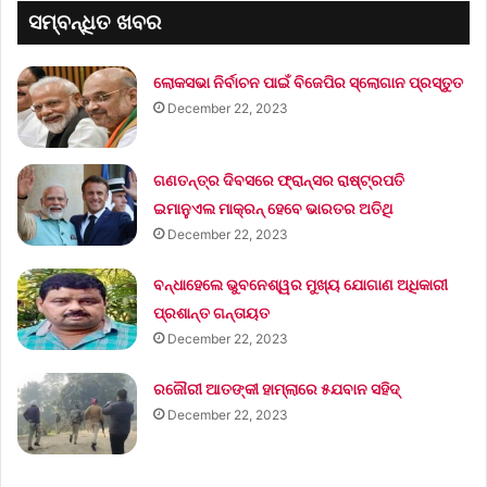
ସମ୍ବନ୍ଧିତ ଖବର
ଲୋକସଭା ନିର୍ବାଚନ ପାଇଁ ବିଜେପିର ସ୍ଲୋଗାନ ପ୍ରସ୍ତୁତ
December 22, 2023
ଗଣତନ୍ତ୍ର ଦିବସରେ ଫ୍ରାନ୍ସର ରାଷ୍ଟ୍ରପତି
ଇମାନୁଏଲ ମାକ୍ରନ୍‌ ହେବେ ଭାରତର ଅତିଥି
December 22, 2023
ବନ୍ଧାହେଲେ ଭୁବନେଶ୍ୱର ମୁଖ୍ୟ ଯୋଗାଣ ଅଧିକାରୀ
ପ୍ରଶାନ୍ତ ଗନ୍ତାୟତ
December 22, 2023
ରଜୌରୀ ଆତଙ୍କୀ ହାମ୍‌ଲାରେ ୫ଯବାନ ସହିଦ୍
December 22, 2023