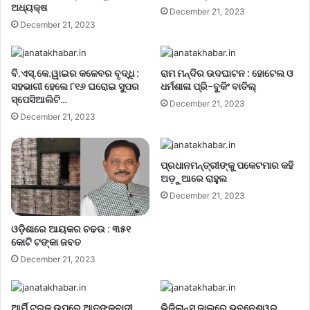
ଅଧ୍ୟକ୍ଷ
December 21, 2023
December 21, 2023
ବି.ଏସ୍.କେ.ୱାଇର କଳେବର ବୃଦ୍ଧି :
ରାମ ମନ୍ଦିର ଉଦଘାଟନ : ହୋଟେଲ ଓ
ସହଭାଗୀ ହେଲେ ୮୧୬ ଘରୋଇ ସୁପର
ଧର୍ମଶାଳା ପ୍ରି-ବୁକିଂ ବାତିଲ୍
ସ୍ପେସିଆଲିଟି…
December 21, 2023
December 21, 2023
ପ୍ରଧାନମନ୍ତ୍ରୀଙ୍କୁ ପକେଟମାର କହି
ଅଡ଼ୁଆରେ ରାହୁଲ
December 21, 2023
ଓଡ଼ିଶାରେ ଆୟକର ଚଢଉ : ୩୫୧
କୋଟି ଟଙ୍କା ଜବତ
December 21, 2023
ଆର୍ମି ଟ୍ରକ୍ ଉପରେ ଆତଙ୍କବାଦୀ
ଭିଜିଲାନ୍ସ ଜାଲରେ ଭୁବନେଶ୍ୱର