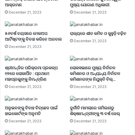
ଆକ୍ରମଣ
ମୁଖ୍ୟ ଯୋଗାଣ ଅଧିକାରୀ
December 21, 2023
December 21, 2023
୫୬ବର୍ଷ ବୟସରେ ମେକଅପ
ରାଜ୍ୟରେ ଶୀତ କମିବ ଓ କୁହୁଡ଼ି ବଢ଼ିବ
ଆର୍ଟିଷ୍ଟଙ୍କୁ ବିବାହ କରିବେ ଅରବାଜ
December 21, 2023
December 21, 2023
ଶ୍ରୀମନ୍ଦିର ପରିକ୍ରମା ପ୍ରକଳ୍ପ
ଲୋକସଭାରେ ମୁଖ୍ୟ ନିର୍ବାଚନ
୧୭ରେ ଲୋକାର୍ପିତ : ପ୍ରଥମେ
କମିଶନର ଓ ଅନ୍ୟାନ୍ୟ ନିର୍ବାଚନ
ମହାପ୍ରଭୁଙ୍କୁ ନିମନ୍ତ୍ରିଣ
କମିଶନରଙ୍କ ନିଯୁକ୍ତି ବିଲ୍…
December 21, 2023
December 21, 2023
ଅନୁଭବଙ୍କୁ ବିବାହ ବିଚ୍ଛେଦ ପାଇଁ
ଦୁର୍ନୀତି ମାମଲାରେ ତାମିଲନାଡୁ
ହାଇକୋର୍ଟଙ୍କ ଅନୁମତି
ଶିକ୍ଷାମନ୍ତ୍ରୀଙ୍କୁ ୩ ବର୍ଷ ଜେଲ୍‌
December 21, 2023
December 21, 2023