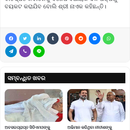
ବୟକଟ କରାଯିବ ‍‍ବୋଲି ଶ୍ରୀ ନାଏକ କହିଛନ୍ତି।
Facebook
Twitter
LinkedIn
Tumblr
Pinterest
Reddit
Messenger
WhatsA
Telegram
Viber
Line
ସମ୍ବନ୍ଧିତ ଖବର
ଅବସରପ୍ରାପ୍ତ ସିଡିଏମଓଙ୍କୁ
ଅଭିମାନ କରିଥିବା ନୀତୀଶଙ୍କୁ