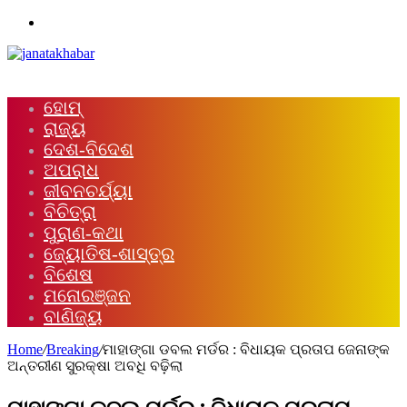
Menu
ହୋମ୍
ରାଜ୍ୟ
ଦେଶ-ବିଦେଶ
ଅପରାଧ
ଜୀବନଚର୍ଯ୍ୟା
ବିଚିତ୍ରା
ପୁରାଣ-କଥା
ଜ୍ୟୋତିଷ-ଶାସ୍ତ୍ର
ବିଶେଷ
ମନୋରଞ୍ଜନ
ବାଣିଜ୍ୟ
Home
/
Breaking
/
ମାହାଙ୍ଗା ଡବଲ ମର୍ଡର : ବିଧାୟକ ପ୍ରତାପ ଜେନାଙ୍କ
ଅନ୍ତରୀଣ ସୁରକ୍ଷା ଅବଧି ବଢ଼ିଲା