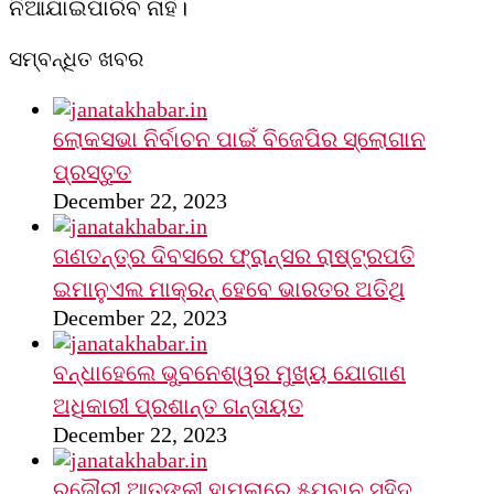
ନିଆଯାଇପାରିବ ନାହିଁ।
ସମ୍ବନ୍ଧିତ ଖବର
ଲୋକସଭା ନିର୍ବାଚନ ପାଇଁ ବିଜେପିର ସ୍ଲୋଗାନ
ପ୍ରସ୍ତୁତ
December 22, 2023
ଗଣତନ୍ତ୍ର ଦିବସରେ ଫ୍ରାନ୍ସର ରାଷ୍ଟ୍ରପତି
ଇମାନୁଏଲ ମାକ୍ରନ୍‌ ହେବେ ଭାରତର ଅତିଥି
December 22, 2023
ବନ୍ଧାହେଲେ ଭୁବନେଶ୍ୱର ମୁଖ୍ୟ ଯୋଗାଣ
ଅଧିକାରୀ ପ୍ରଶାନ୍ତ ଗନ୍ତାୟତ
December 22, 2023
ରଜୌରୀ ଆତଙ୍କୀ ହାମ୍‌ଲାରେ ୫ଯବାନ ସହିଦ୍