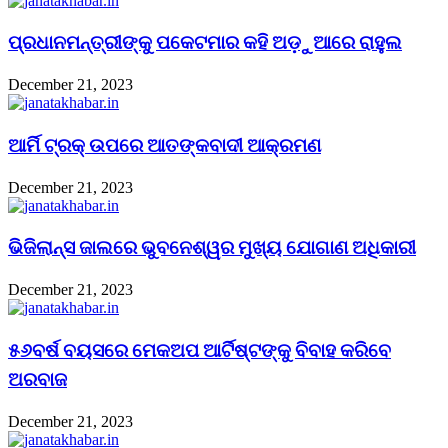
ପ୍ରଧାନମନ୍ତ୍ରୀଙ୍କୁ ପକେଟମାର କହି ଅଡ଼ୁଆରେ ରାହୁଲ
December 21, 2023
ଆର୍ମି ଟ୍ରକ୍ ଉପରେ ଆତଙ୍କବାଦୀ ଆକ୍ରମଣ
December 21, 2023
ଭିଜିଲାନ୍ସ ଜାଲରେ ଭୁବନେଶ୍ୱର ମୁଖ୍ୟ ଯୋଗାଣ ଅଧିକାରୀ
December 21, 2023
୫୬ବର୍ଷ ବୟସରେ ମେକଅପ ଆର୍ଟିଷ୍ଟଙ୍କୁ ବିବାହ କରିବେ
ଅରବାଜ
December 21, 2023