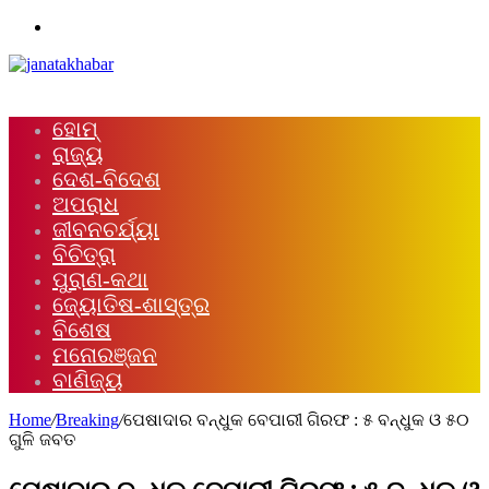
Menu
ହୋମ୍
ରାଜ୍ୟ
ଦେଶ-ବିଦେଶ
ଅପରାଧ
ଜୀବନଚର୍ଯ୍ୟା
ବିଚିତ୍ରା
ପୁରାଣ-କଥା
ଜ୍ୟୋତିଷ-ଶାସ୍ତ୍ର
ବିଶେଷ
ମନୋରଞ୍ଜନ
ବାଣିଜ୍ୟ
Home
/
Breaking
/
ପେଷାଦାର ବନ୍ଧୁକ ବେପାରୀ ଗିରଫ : ୫ ବନ୍ଧୁକ ଓ ୫୦
ଗୁଳି ଜବତ