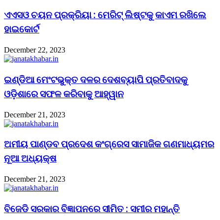
ଏଏସଓ ଚୟନ ପ୍ରକ୍ରିୟା : ମେରିଟ୍ ଲିଷ୍ଟକୁ କାଏମ ରଖିଲେ
ହାଇକୋର୍ଟ
December 22, 2023
ଇଣ୍ଡିଆ ମେଂଟଭୁକ୍ତ ଦଳର ଦେଶବ୍ୟାପି ପ୍ରତିବାଦକୁ
ଓଡ଼ିଶାରେ ସଫଳ କରିବାକୁ ଆହ୍ୱାନ
December 21, 2023
ଅମୀୟ ପାଣ୍ଡବ ପ୍ରଦେଶ କଂଗ୍ରେସ ସାମାଜିକ ଗଣମାଧ୍ୟମର
ନୂଆ ଅଧ୍ୟକ୍ଷ
December 21, 2023
ବିଜେଡି ସରକାର ବିଜ୍ଞାପନରେ ସୀମିତ : ସମୀର ମହାନ୍ତି