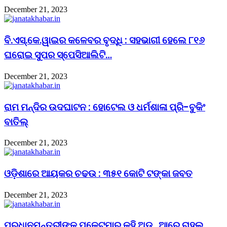
December 21, 2023
ବି.ଏସ୍.କେ.ୱାଇର କଳେବର ବୃଦ୍ଧି : ସହଭାଗୀ ହେଲେ ୮୧୬
ଘରୋଇ ସୁପର ସ୍ପେସିଆଲିଟି…
December 21, 2023
ରାମ ମନ୍ଦିର ଉଦଘାଟନ : ହୋଟେଲ ଓ ଧର୍ମଶାଳା ପ୍ରି-ବୁକିଂ
ବାତିଲ୍
December 21, 2023
ଓଡ଼ିଶାରେ ଆୟକର ଚଢଉ : ୩୫୧ କୋଟି ଟଙ୍କା ଜବତ
December 21, 2023
ପ୍ରଧାନମନ୍ତ୍ରୀଙ୍କୁ ପକେଟମାର କହି ଅଡ଼ୁଆରେ ରାହୁଲ