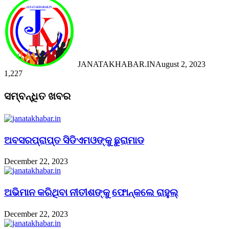
JANATAKHABAR.IN
August 2, 2023
1,227
Facebook
Twitter
Messenger
Messenger
WhatsApp
Telegram
Viber
Line
Facebook
Twitter
LinkedIn
Tumblr
Pinterest
Reddit
Messenger
Messenger
WhatsApp
Telegram
Viber
Line
ସମ୍ବନ୍ଧିତ ଖବର
ଅବସରପ୍ରାପ୍ତ ସିଡିଏମଓଙ୍କୁ ଛୁରାମାଡ
December 22, 2023
ଅଭିମାନ କରିଥିବା ନୀତୀଶଙ୍କୁ ଫୋନ୍‌କଲେ ରାହୁଲ୍‌
December 22, 2023