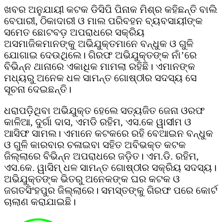
ଖବର ଅନୁଯାୟୀ କଟକ ଡିସିପି ପିନାକ ମିଶ୍ର କହିଛନ୍ତି ବାଲି
ବେପାରୀ, ଠିକାଦାରୀ ଓ ମାଲ ପରିବହନ ବ୍ୟବସାୟୀଙ୍କ
ସମେତ ଛୋଟବଡ଼ ଅପରାଧରେ ସକ୍ରିୟ
ଅସମାଜିକମାନଙ୍କୁ ଅଭିଯୁକ୍ତମାନେ ବନ୍ଧୁକ ଓ ଗୁଳି
ଯୋଗାଇ ଦେଉଥିଲେ। ଗିରଫ ଅଭିଯୁକ୍ତଙ୍କ ନାଁ’ରେ
ବିଭିନ୍ନ ଥାନାରେ ଏକାଧିକ ମାମଲା ରହିଛି। ଏମାନଙ୍କ
ମଧ୍ୟରୁ ଅନେକ ଧଳ ସାମନ୍ତ ଗୋଷ୍ଠୀର ସଦସ୍ୟ ସେ
ସୂଚନା ଦେଇଛନ୍ତି।
ଧରାପଡ଼ିଥିବା ଅଭିଯୁକ୍ତ ହେଲେ ସତ୍ୟଜିତ ଜେନା ଓରଫ
କାଳିଆ, ଦୁର୍ଗା ଦାସ, ଏମଡି ରହିମ, ଏସ.କେ ୱାସୀମ ଓ
ଆସିଫ ସାମଲ। ଏମାନେ କଟକରେ ରହି ବେଆଇନ ବନ୍ଧୁକ
ଓ ଗୁଳି କାରବାର ଚଳାଇବା ସହିତ ଅବିଭକ୍ତ କଟକ
ଜିଲ୍ଲାରେ ବିଭିନ୍ନ ଅପରାଧରେ ଜଡ଼ିତ। ଏମ.ଡି. ରହିମ,
ଏସ.କେ. ୱାସିମ୍ ଧଳ ସାମନ୍ତ ଗୋଷ୍ଠୀର ସକ୍ରିୟ ସଦସ୍ୟ।
ଅଭିଯୁକ୍ତଙ୍କ ଭିତରୁ ଅନେକଙ୍କ ଘର କଟକ ଓ
ଜଗତସିଂହପୁର ଜିଲ୍ଲାରେ। ସମସ୍ତଙ୍କୁ ଗିରଫ ପରେ କୋର୍ଟ
ଚାଲାଣ କରାଯାଇଛି।