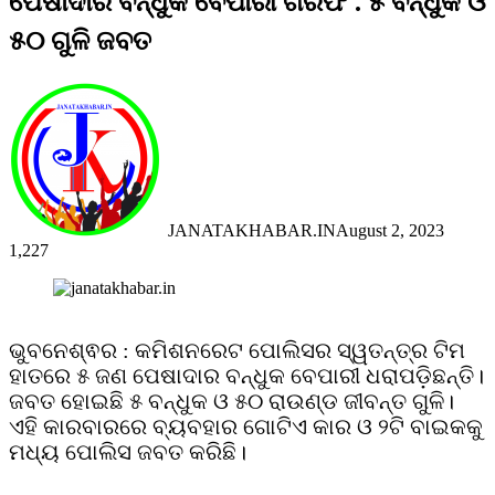
ପେଷାଦାର ବନ୍ଧୁକ ବେପାରୀ ଗିରଫ : ୫ ବନ୍ଧୁକ ଓ
୫୦ ଗୁଳି ଜବତ
JANATAKHABAR.IN
August 2, 2023
1,227
Facebook
Twitter
Messenger
Messenger
WhatsApp
Telegram
Viber
Line
ଭୁବନେଶ୍ଵର : କମିଶନରେଟ ପୋଲିସର ସ୍ୱତନ୍ତ୍ର ଟିମ
ହାତରେ ୫ ଜଣ ପେଷାଦାର ବନ୍ଧୁକ ବେପାରୀ ଧରାପଡ଼ିଛନ୍ତି।
ଜବତ ହୋଇଛି ୫ ବନ୍ଧୁକ ଓ ୫୦ ରାଉଣ୍ଡ ଜୀବନ୍ତ ଗୁଳି।
ଏହି କାରବାରରେ ବ୍ୟବହାର ଗୋଟିଏ କାର ଓ ୨ଟି ବାଇକକୁ
ମଧ୍ୟ ପୋଲିସ ଜବତ କରିଛି।