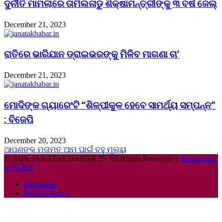
ଦୁର୍ନୀତି ମାମଲାରେ ତାମିଲନାଡୁ ଶିକ୍ଷାମନ୍ତ୍ରୀଙ୍କୁ ୩ ବର୍ଷ ଜେଲ୍‌
December 21, 2023
ରାତିରେ ଭାରିଯାନ ଡ୍ରାଇଭରଙ୍କୁ ମିଳିବ ମାଗଣା ଚା’
December 21, 2023
ମୋଦିଙ୍କ ଗ୍ୟାରେଂଟି “ଶିଳ୍ପୀକୁଳ ହେବେ ସାମର୍ଥ୍ୟ ସମ୍ପନ୍ନ”
: ବିଜେପି
December 20, 2023
ଆପଣଙ୍କ ମତାମତ ଆମ ପାଇଁ ବହୁ ମୁଲ୍ୟ
© 2026, JANATAKHABAR.IN All Rights Reserved |
Developed
by G.R.S
Disclaimer
Privacy Policy
Back
to