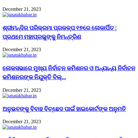
December 21, 2023
ଶ୍ରୀମନ୍ଦିର ପରିକ୍ରମା ପ୍ରକଳ୍ପ ୧୭ରେ ଲୋକାର୍ପିତ :
ପ୍ରଥମେ ମହାପ୍ରଭୁଙ୍କୁ ନିମନ୍ତ୍ରିଣ
December 21, 2023
ଲୋକସଭାରେ ମୁଖ୍ୟ ନିର୍ବାଚନ କମିଶନର ଓ ଅନ୍ୟାନ୍ୟ ନିର୍ବାଚନ
କମିଶନରଙ୍କ ନିଯୁକ୍ତି ବିଲ୍…
December 21, 2023
ଅନୁଭବଙ୍କୁ ବିବାହ ବିଚ୍ଛେଦ ପାଇଁ ହାଇକୋର୍ଟଙ୍କ ଅନୁମତି
December 21, 2023