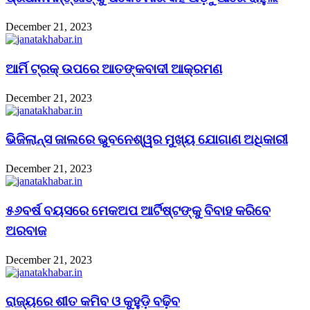
December 21, 2023
ଆର୍ମି ଟ୍ରକ୍ ଉପରେ ଆତଙ୍କବାଦୀ ଆକ୍ରମଣ
December 21, 2023
ଭିଜିଲାନ୍ସ ଜାଲରେ ଭୁବନେଶ୍ୱର ମୁଖ୍ୟ ଯୋଗାଣ ଅଧିକାରୀ
December 21, 2023
୫୬ବର୍ଷ ବୟସରେ ମେକଅପ ଆର୍ଟିଷ୍ଟଙ୍କୁ ବିବାହ କରିବେ
ଅରବାଜ
December 21, 2023
ରାଜ୍ୟରେ ଶୀତ କମିବ ଓ କୁହୁଡ଼ି ବଢ଼ିବ