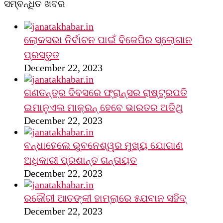
ସମ୍ବନ୍ଧିତ ଖବର
ଲୋକସଭା ନିର୍ବାଚନ ପାଇଁ ବିଜେପିର ସ୍ଲୋଗାନ
ପ୍ରସ୍ତୁତ
December 22, 2023
ଗଣତନ୍ତ୍ର ଦିବସରେ ଫ୍ରାନ୍ସର ରାଷ୍ଟ୍ରପତି
ଇମାନୁଏଲ ମାକ୍ରନ୍‌ ହେବେ ଭାରତର ଅତିଥି
December 22, 2023
ବନ୍ଧାହେଲେ ଭୁବନେଶ୍ୱର ମୁଖ୍ୟ ଯୋଗାଣ
ଅଧିକାରୀ ପ୍ରଶାନ୍ତ ଗନ୍ତାୟତ
December 22, 2023
ରଜୌରୀ ଆତଙ୍କୀ ହାମ୍‌ଲାରେ ୫ଯବାନ ସହିଦ୍
December 22, 2023