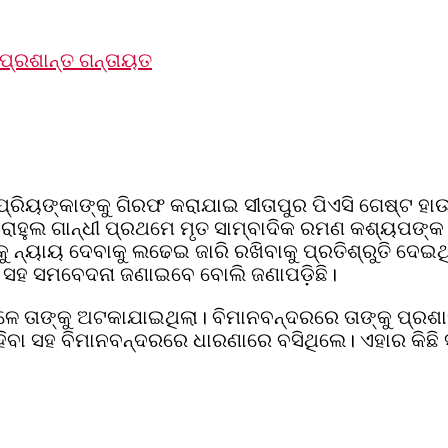
ପ୍ରଶାନ୍ତ ଗନ୍ତାୟତ
ରିୟଙ୍କାଙ୍କୁ ଗିରଫ କରାଯାଇ ସୀତାପୁର ପିଏସି ଗେଷ୍ଟ ହା
ରାହୁଲ ଗାନ୍ଧୀ ପ୍ରଥମେ ମୃତ ସାମ୍ବାଦିକ ରମଣ କଶ୍ୟପଙ୍କ 
୍ୟାୟ ଦେବାକୁ ଲଢେଇ ଜାରି ରଖିବାକୁ ପ୍ରତିଶ୍ରୁତି ଦେଇଥ
ା ସହ ସମବେଦନା ଜଣାଇବେ ବୋଲି ଜଣାପଡ଼ିଛି।
ା ବେଳେ ତାଙ୍କୁ ଅଟକାଯାଇଥିଲା। ବିମାନବନ୍ଦରରେ ତାଙ୍କୁ ପ୍
ହୁଲ କହିବା ସହ ବିମାନବନ୍ଦରରେ ଧାରଣାରେ ବସିଥିଲେ। ଏହାର କ