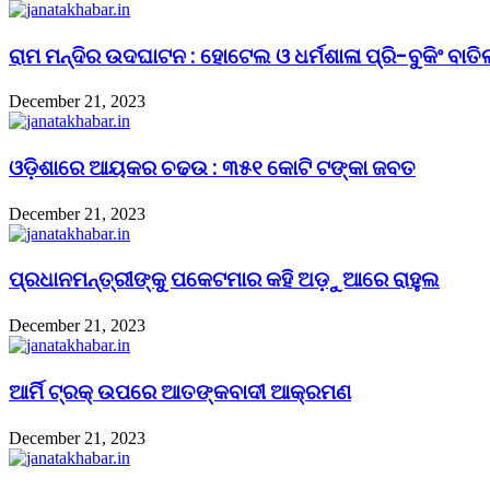
ରାମ ମନ୍ଦିର ଉଦଘାଟନ : ହୋଟେଲ ଓ ଧର୍ମଶାଳା ପ୍ରି-ବୁକିଂ ବାତି
December 21, 2023
ଓଡ଼ିଶାରେ ଆୟକର ଚଢଉ : ୩୫୧ କୋଟି ଟଙ୍କା ଜବତ
December 21, 2023
ପ୍ରଧାନମନ୍ତ୍ରୀଙ୍କୁ ପକେଟମାର କହି ଅଡ଼ୁଆରେ ରାହୁଲ
December 21, 2023
ଆର୍ମି ଟ୍ରକ୍ ଉପରେ ଆତଙ୍କବାଦୀ ଆକ୍ରମଣ
December 21, 2023