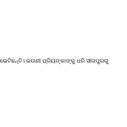
ଭେଟିଛନ୍ତି। ଭଉଣୀ ପ୍ରିୟଙ୍କାଙ୍କୁ ଧରି ସୀତାପୁରରୁ