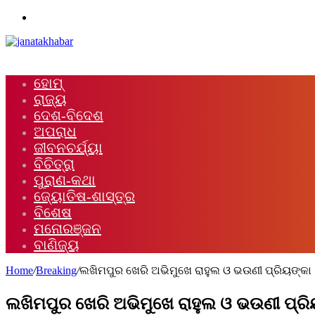
Menu
ହୋମ୍
ରାଜ୍ୟ
ଦେଶ-ବିଦେଶ
ଅପରାଧ
ଜୀବନଚର୍ଯ୍ୟା
ବିଚିତ୍ରା
ପୁରାଣ-କଥା
ଜ୍ୟୋତିଷ-ଶାସ୍ତ୍ର
ବିଶେଷ
ମନୋରଞ୍ଜନ
ବାଣିଜ୍ୟ
Home
/
Breaking
/
ଲଖିମପୁର ଖେରି ଅଭିମୁଖେ ରାହୁଲ ଓ ଭଉଣୀ ପ୍ରିୟଙ୍କା
ଲଖିମପୁର ଖେରି ଅଭିମୁଖେ ରାହୁଲ ଓ ଭଉଣୀ ପ୍ରି