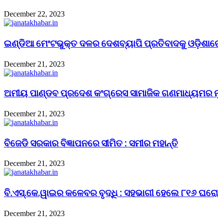
December 22, 2023
ଇଣ୍ଡିଆ ମେଂଟଭୁକ୍ତ ଦଳର ଦେଶବ୍ୟାପି ପ୍ରତିବାଦକୁ ଓଡ଼ିଶାର
December 21, 2023
ଅମୀୟ ପାଣ୍ଡବ ପ୍ରଦେଶ କଂଗ୍ରେସ ସାମାଜିକ ଗଣମାଧ୍ୟମର 
December 21, 2023
ବିଜେଡି ସରକାର ବିଜ୍ଞାପନରେ ସୀମିତ : ସମୀର ମହାନ୍ତି
December 21, 2023
ବି.ଏସ୍.କେ.ୱାଇର କଳେବର ବୃଦ୍ଧି : ସହଭାଗୀ ହେଲେ ୮୧୬ ଘର
December 21, 2023