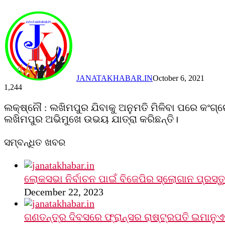
JANATAKHABAR.IN
October 6, 2021
1,244
Facebook
Twitter
Messenger
Messenger
WhatsApp
Telegram
Viber
Line
ଲକ୍ଷ୍ନୌ : ଲଖିମପୁର ଯିବାକୁ ଅନୁମତି ମିଳିବା ପରେ କଂଗ୍ର
ଲଖିମପୁର ଅଭିମୁଖେ ଉଭୟ ଯାତ୍ରା କରିଛନ୍ତି।
ସମ୍ବନ୍ଧିତ ଖବର
ଲୋକସଭା ନିର୍ବାଚନ ପାଇଁ ବିଜେପିର ସ୍ଲୋଗାନ ପ୍ରସ୍ତ
December 22, 2023
ଗଣତନ୍ତ୍ର ଦିବସରେ ଫ୍ରାନ୍ସର ରାଷ୍ଟ୍ରପତି ଇମାନୁଏ