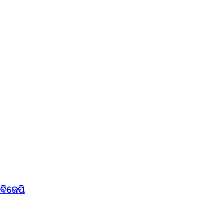
 ବିଜେପି