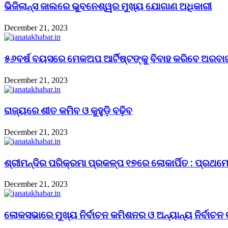
ଭିଜିଲାନ୍ସ ଜାଲରେ ଭୁବନେଶ୍ୱର ମୁଖ୍ୟ ଯୋଗାଣ ଅଧିକାରୀ
December 21, 2023
୫୬ବର୍ଷ ବୟସରେ ମେକଅପ ଆର୍ଟିଷ୍ଟଙ୍କୁ ବିବାହ କରିବେ ଅରବା
December 21, 2023
ରାଜ୍ୟରେ ଶୀତ କମିବ ଓ କୁହୁଡ଼ି ବଢ଼ିବ
December 21, 2023
ଶ୍ରୀମନ୍ଦିର ପରିକ୍ରମା ପ୍ରକଳ୍ପ ୧୭ରେ ଲୋକାର୍ପିତ : ପ୍ରଥମେ 
December 21, 2023
ଲୋକସଭାରେ ମୁଖ୍ୟ ନିର୍ବାଚନ କମିଶନର ଓ ଅନ୍ୟାନ୍ୟ ନିର୍ବାଚନ 