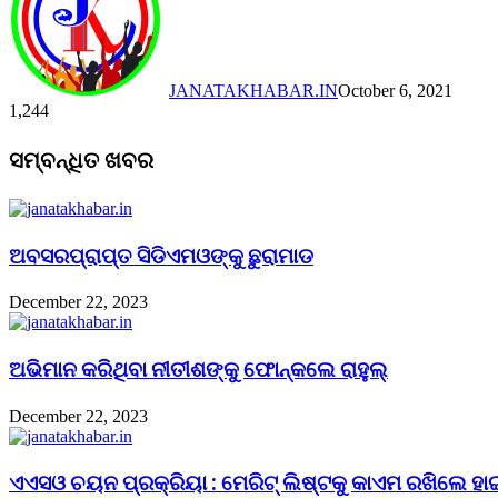
JANATAKHABAR.IN
October 6, 2021
1,244
Facebook
Twitter
Messenger
Messenger
WhatsApp
Telegram
Viber
Line
Facebook
Twitter
LinkedIn
Tumblr
Pinterest
Reddit
Messenger
Messenger
WhatsApp
Telegram
Viber
Line
ସମ୍ବନ୍ଧିତ ଖବର
ଅବସରପ୍ରାପ୍ତ ସିଡିଏମଓଙ୍କୁ ଛୁରାମାଡ
December 22, 2023
ଅଭିମାନ କରିଥିବା ନୀତୀଶଙ୍କୁ ଫୋନ୍‌କଲେ ରାହୁଲ୍‌
December 22, 2023
ଏଏସଓ ଚୟନ ପ୍ରକ୍ରିୟା : ମେରିଟ୍ ଲିଷ୍ଟକୁ କାଏମ ରଖିଲେ ହା