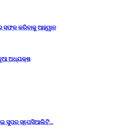
େ ସଫଳ କରିବାକୁ ଆହ୍ୱାନ
ନୂଆ ଅଧ୍ୟକ୍ଷ
ୋଇ ସୁପର ସ୍ପେସିଆଲିଟି…