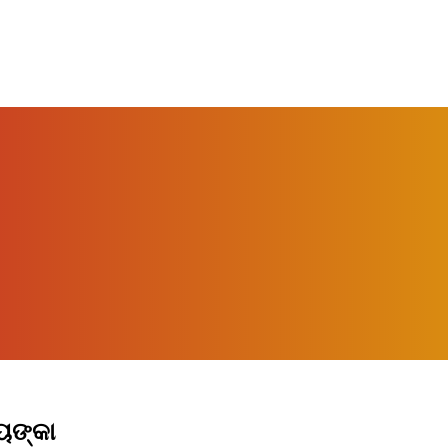
ୟଙ୍କା