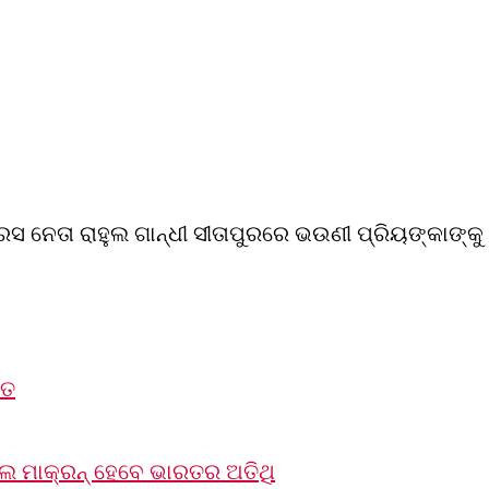
େସ ନେତା ରାହୁଲ ଗାନ୍ଧୀ ସୀତାପୁରରେ ଭଉଣୀ ପ୍ରିୟଙ୍କାଙ୍କୁ 
ୁତ
ଲ ମାକ୍ରନ୍‌ ହେବେ ଭାରତର ଅତିଥି