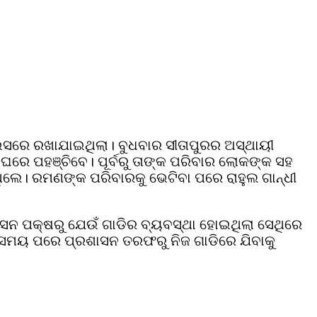
ଉସରେ ରଖାଯାଇଥିଲା। ବୁଧବାର ସୀତାପୁରର ଅସ୍ଥାୟୀ
ଘରେ ପହଞ୍ଚିବେ। ପୂର୍ବରୁ ତାଙ୍କ ପରିବାର ଲୋକଙ୍କ ସହ
ିଲେ। ରମଣଙ୍କ ପରିବାରକୁ ଭେଟିବା ପରେ ରାହୁଲ ଗାନ୍ଧୀ
ରଶାସନ ପକ୍ଷରୁ ଯେଉଁ ଗାଡିର ବ୍ୟବସ୍ଥା ହୋଇଥିଲା ସେଥିରେ
ିଛି ସମୟ ପରେ ପ୍ରଶାସନ ତରଫରୁ ନିଜ ଗାଡିରେ ଯିବାକୁ