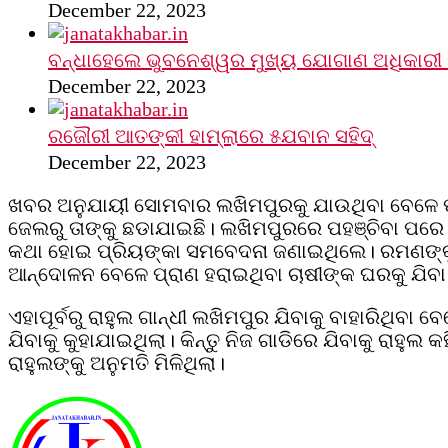
December 22, 2023
ବନ୍ଧାହେଲେ ଭୁବନେଶ୍ୱର ମୁଖ୍ୟ ଯୋଗାଣ ଅଧିକାରୀ 
December 22, 2023
ରଜୌରୀ ଆତଙ୍କୀ ହାମ୍‌ଲାରେ ୫ଯବାନ ସହିଦ୍
December 22, 2023
ଖବର ଅନୁଯାୟୀ ସୋମବାର ଲଖିମପୁରକୁ ଯାଉଥିବା ବେଳେ ପ୍
ଜେଲରୁ ତାଙ୍କୁ ଛଡାଯାଇଛି। ଲଖିମପୁରରେ ପହଞ୍ଚିବା ପରେ 
କଥା ହୋଇ ପ୍ରିୟଙ୍କା ସମବେଦନା ଜଣାଇଥିଲେ। ରମଣଙ୍କୁ ନ
ଆନ୍ଦୋଳନ ବେଳେ ପ୍ରାଣ ହରାଇଥିବା ଚାଷୀଙ୍କ ଘରକୁ ଯିବ
ଏହାପୂର୍ବରୁ ରାହୁଲ ଗାନ୍ଧୀ ଲଖିମପୁର ଯିବାକୁ ବାହାରିଥିବ
ଯିବାକୁ କୁହାଯାଇଥିଲା। କିନ୍ତୁ ନିଜ ଗାଡିରେ ଯିବାକୁ ରା
ରାହୁଲଙ୍କୁ ଅନୁମତି ମିଳିଥିଲା।