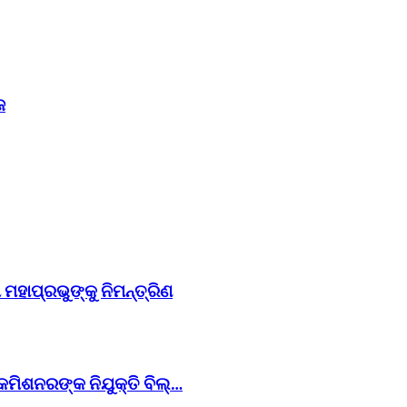
ଜ
ମହାପ୍ରଭୁଙ୍କୁ ନିମନ୍ତ୍ରିଣ
କମିଶନରଙ୍କ ନିଯୁକ୍ତି ବିଲ୍…