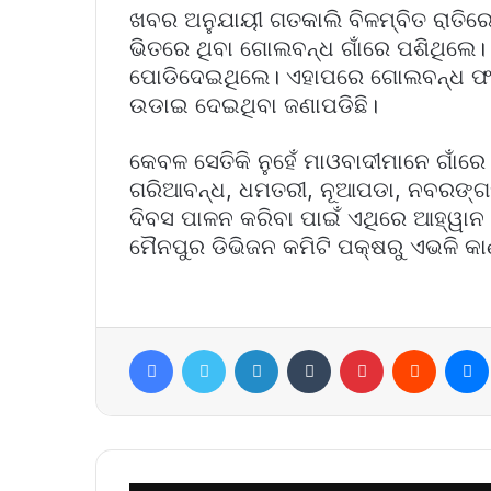
ଖବର ଅନୁଯାୟୀ ଗତକାଲି ବିଳମ୍ବିତ ରାତି
ଭିତରେ ଥିବା ଗୋଲବନ୍ଧ ଗାଁରେ ପଶିଥିଲେ। 
ପୋଡିଦେଇଥିଲେ। ଏହାପରେ ଗୋଲବନ୍ଧ ଫରେ
ଉଡାଇ ଦେଇଥିବା ଜଣାପଡିଛି।
କେବଳ ସେତିକି ନୁହେଁ ମାଓବାଦୀମାନେ ଗାଁର
ଗରିଆବନ୍ଧ, ଧମତରୀ, ନୂଆପଡା, ନବରଙ୍ଗପ
ଦିବସ ପାଳନ କରିବା ପାଇଁ ଏଥିରେ ଆହ୍ୱାନ
ମୈନପୁର ଡିଭିଜନ କମିଟି ପକ୍ଷରୁ ଏଭଳି କ
Facebook
Twitter
LinkedIn
Tumblr
Pinterest
Reddit