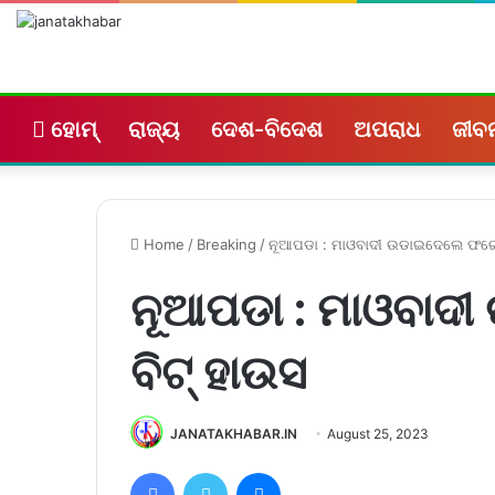
ହୋମ୍
ରାଜ୍ୟ
ଦେଶ-ବିଦେଶ
ଅପରାଧ
ଜୀବନ
Home
/
Breaking
/
ନୂଆପଡା : ମାଓବାଦୀ ଉଡାଇଦେଲେ ଫରେଷ
ନୂଆପଡା : ମାଓବାଦ
ବିଟ୍ ହାଉସ
JANATAKHABAR.IN
August 25, 2023
Facebook
Twitter
Messenger