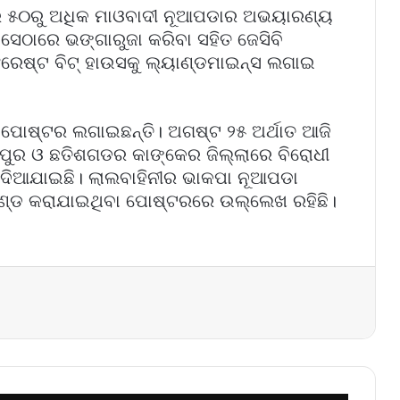
ରେ ୫୦ରୁ ଅଧିକ ମାଓବାଦୀ ନୂଆପଡାର ଅଭୟାରଣ୍ୟ
ସେଠାରେ ଭଙ୍ଗାରୁଜା କରିବା ସହିତ ଜେସିବି
ଷ୍ଟ ବିଟ୍ ହାଉସକୁ ଲ୍ୟାଣ୍ଡମାଇନ୍ସ ଲଗାଇ
େ ପୋଷ୍ଟର ଲଗାଇଛନ୍ତି। ଅଗଷ୍ଟ ୨୫ ଅର୍ଥାତ ଆଜି
ୁର ଓ ଛତିଶଗଡର କାଙ୍କେର ଜିଲ୍ଲାରେ ବିରୋଧୀ
 ଦିଆଯାଇଛି। ଲାଲବାହିନୀର ଭାକପା ନୂଆପଡା
ାଣ୍ଡ କରାଯାଇଥିବା ପୋଷ୍ଟରରେ ଉଲ୍ଲେଖ ରହିଛି।
Messenger