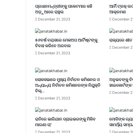
ପ୍ରଧାନମନ୍ତ୍ରୀଙ୍କୁ ପକେଟମାର କହି
ଆର୍ମି ଟ୍ରକ୍
ଅଡ଼ୁଆରେ ରାହୁଲ
ଆକ୍ରମଣ
December 21, 2023
December 2
୫୬ବର୍ଷ ବୟସରେ ମେକଅପ ଆର୍ଟିଷ୍ଟଙ୍କୁ
ରାଜ୍ୟରେ ଶୀତ 
ବିବାହ କରିବେ ଅରବାଜ
December 2
December 21, 2023
ଲୋକସଭାରେ ମୁଖ୍ୟ ନିର୍ବାଚନ କମିଶନର ଓ
ଅନୁଭବଙ୍କୁ ବି
ଅନ୍ୟାନ୍ୟ ନିର୍ବାଚନ କମିଶନରଙ୍କ ନିଯୁକ୍ତି
ହାଇକୋର୍ଟଙ୍କ 
ବିଲ୍…
December 2
December 21, 2023
ରାତିରେ ଭାରିଯାନ ଡ୍ରାଇଭରଙ୍କୁ ମିଳିବ
ମୋଦିଙ୍କ ଗ୍ୟା
ମାଗଣା ଚା’
ସାମର୍ଥ୍ୟ ସମ୍ପନ
December 21, 2023
December 2