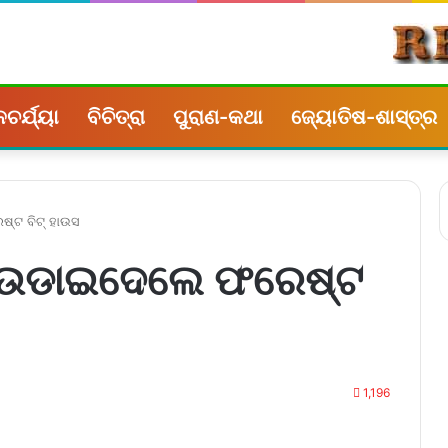
ଚର୍ଯ୍ୟା
ବିଚିତ୍ରା
ପୁରାଣ-କଥା
ଜ୍ୟୋତିଷ-ଶାସ୍ତ୍ର
୍ଟ ବିଟ୍ ହାଉସ
ୀ ଉଡାଇଦେଲେ ଫରେଷ୍ଟ
1,196