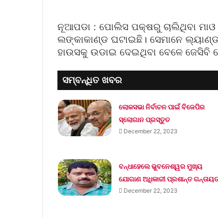
ନୂଆପଡା : ପୋଲିସ ପକ୍ଷରୁ ଚାଲିଥିବା ମାଓ
ଲଙ୍କାକାଣ୍ଡ ଘଟାଇଛି। ସେମାନେ ଲ୍ୟାଣ୍
ହାଉସକୁ ଉଡାଇ ଦେଇଥିବା ବେଳେ ଜେସିବି ପ
ସମ୍ବନ୍ଧିତ ଖବର
ଲୋକସଭା ନିର୍ବାଚନ ପାଇଁ ବିଜେପିର
ସ୍ଲୋଗାନ ପ୍ରସ୍ତୁତ
December 22, 2023
ବନ୍ଧାହେଲେ ଭୁବନେଶ୍ୱର ମୁଖ୍ୟ
ଯୋଗାଣ ଅଧିକାରୀ ପ୍ରଶାନ୍ତ ଗନ୍ତାୟ
December 22, 2023