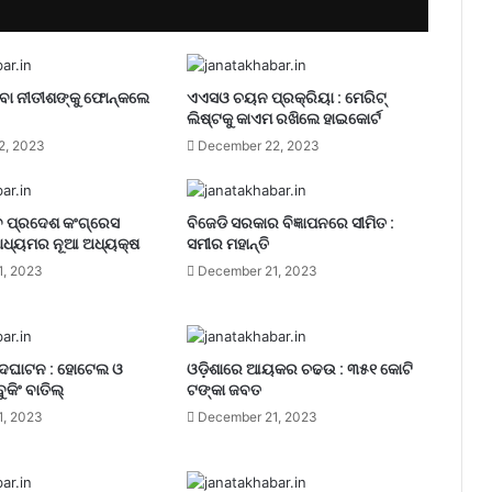
ବା ନୀତୀଶଙ୍କୁ ଫୋନ୍‌କଲେ
ଏଏସଓ ଚୟନ ପ୍ରକ୍ରିୟା : ମେରିଟ୍
ଲିଷ୍ଟକୁ କାଏମ ରଖିଲେ ହାଇକୋର୍ଟ
2, 2023
December 22, 2023
 ପ୍ରଦେଶ କଂଗ୍ରେସ
ବିଜେଡି ସରକାର ବିଜ୍ଞାପନରେ ସୀମିତ :
ାଧ୍ୟମର ନୂଆ ଅଧ୍ୟକ୍ଷ
ସମୀର ମହାନ୍ତି
1, 2023
December 21, 2023
ଉଦଘାଟନ : ହୋଟେଲ ଓ
ଓଡ଼ିଶାରେ ଆୟକର ଚଢଉ : ୩୫୧ କୋଟି
ୁକିଂ ବାତିଲ୍
ଟଙ୍କା ଜବତ
1, 2023
December 21, 2023