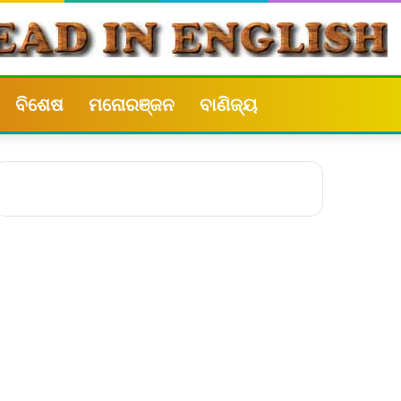
ବିଶେଷ
ମନୋରଞ୍ଜନ
ବାଣିଜ୍ୟ