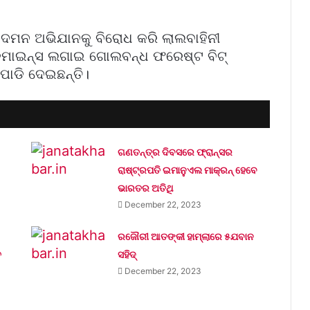
 ଦମନ ଅଭିଯାନକୁ ବିରୋଧ କରି ଲାଲବାହିନୀ
ଡମାଇନ୍ସ ଲଗାଇ ଗୋଲବନ୍ଧ ଫରେଷ୍ଟ ବିଟ୍
ୋଡି ଦେଇଛନ୍ତି।
ଗଣତନ୍ତ୍ର ଦିବସରେ ଫ୍ରାନ୍ସର
ରାଷ୍ଟ୍ରପତି ଇମାନୁଏଲ ମାକ୍ରନ୍‌ ହେବେ
ଭାରତର ଅତିଥି
December 22, 2023
ରଜୌରୀ ଆତଙ୍କୀ ହାମ୍‌ଲାରେ ୫ଯବାନ
ତ
ସହିଦ୍
December 22, 2023