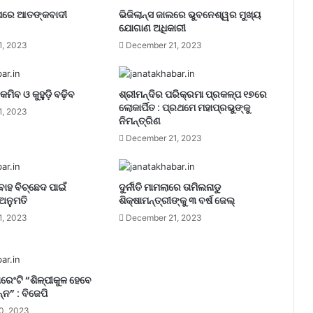
 ଉପରେ ଆତଙ୍କବାଦୀ
ଭିଜିଲାନ୍ସ ଜାଲରେ ଭୁବନେଶ୍ୱର ମୁଖ୍ୟ
ଯୋଗାଣ ଅଧିକାରୀ
1, 2023
December 21, 2023
କମିବ ଓ କୁହୁଡ଼ି ବଢ଼ିବ
ଶ୍ରୀମନ୍ଦିର ପରିକ୍ରମା ପ୍ରକଳ୍ପ ୧୭ରେ
ଲୋକାର୍ପିତ : ପ୍ରଥମେ ମହାପ୍ରଭୁଙ୍କୁ
1, 2023
ନିମନ୍ତ୍ରିଣ
December 21, 2023
ବାହ ବିଚ୍ଛେଦ ପାଇଁ
ଦୁର୍ନୀତି ମାମଲାରେ ତାମିଲନାଡୁ
ଅନୁମତି
ଶିକ୍ଷାମନ୍ତ୍ରୀଙ୍କୁ ୩ ବର୍ଷ ଜେଲ୍‌
1, 2023
December 21, 2023
ରେଂଟି “ଶିଳ୍ପୀକୁଳ ହେବେ
୍ନ” : ବିଜେପି
0, 2023