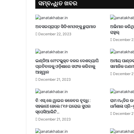
ସମ୍ବନ୍ଧିତ ଖବର
ଅବସରପ୍ରାପ୍ତ ସିଡିଏମଓଙ୍କୁ ଛୁରାମାଡ
ଅଭିମାନ କରିଥି
ରାହୁଲ୍‌
December 22, 2023
December 2
ଇଣ୍ଡିଆ ମେଂଟଭୁକ୍ତ ଦଳର ଦେଶବ୍ୟାପି
ଅମୀୟ ପାଣ୍ଡବ
ପ୍ରତିବାଦକୁ ଓଡ଼ିଶାରେ ସଫଳ କରିବାକୁ
ସାମାଜିକ ଗଣମ
ଆହ୍ୱାନ
December 2
December 21, 2023
ବି.ଏସ୍.କେ.ୱାଇର କଳେବର ବୃଦ୍ଧି :
ରାମ ମନ୍ଦିର 
ସହଭାଗୀ ହେଲେ ୮୧୬ ଘରୋଇ ସୁପର
ଧର୍ମଶାଳା ପ୍ରି-ବ
ସ୍ପେସିଆଲିଟି…
December 2
December 21, 2023