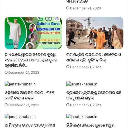
ସମୀର ମହାନ୍ତି
December 21, 2023
ବି.ଏସ୍.କେ.ୱାଇର କଳେବର ବୃଦ୍ଧି :
ରାମ ମନ୍ଦିର ଉଦଘାଟନ : ହୋଟେଲ ଓ
ସହଭାଗୀ ହେଲେ ୮୧୬ ଘରୋଇ ସୁପର
ଧର୍ମଶାଳା ପ୍ରି-ବୁକିଂ ବାତିଲ୍
ସ୍ପେସିଆଲିଟି…
December 21, 2023
December 21, 2023
ଓଡ଼ିଶାରେ ଆୟକର ଚଢଉ : ୩୫୧
ପ୍ରଧାନମନ୍ତ୍ରୀଙ୍କୁ ପକେଟମାର କହି
କୋଟି ଟଙ୍କା ଜବତ
ଅଡ଼ୁଆରେ ରାହୁଲ
December 21, 2023
December 21, 2023
ଆର୍ମି ଟ୍ରକ୍ ଉପରେ ଆତଙ୍କବାଦୀ
ଭିଜିଲାନ୍ସ ଜାଲରେ ଭୁବନେଶ୍ୱର