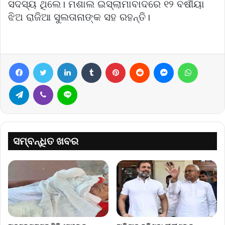
ସଦସ୍ୟ ଥିଲେ। ମଶାଲ ଇସ୍ଲାମାବାଦରେ ୧୨ ବର୍ଷୀୟା
ଝିଅ ରାଜିଆ ସୁଲତାନାଙ୍କ ସହ ରହନ୍ତି।
Facebook
Twitter
LinkedIn
Tumblr
Pinterest
Reddit
Messenger
WhatsA
Telegram
Viber
Line
ସମ୍ବନ୍ଧିତ ଖବର