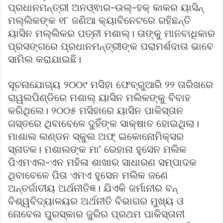
ପ୍ରଧାନମନ୍ତ୍ରୀ ଅନଓ୍ଵାର-ଉଲ୍-ହକ୍ କାକର ୟାସିନ୍
ମଲ୍ଲିକଙ୍କ ୧୮ ଜଣିଆ କ୍ୟାବିନେଟରେ ରହିଛନ୍ତି
ୟାସିନ ମଲ୍ଲିକର ପତ୍ନୀ ମଶାଲ୍। ତାଙ୍କୁ ମାନବାଧିକାର
ପ୍ରସଙ୍ଗରେ ପ୍ରଧାନମନ୍ତ୍ରୀଙ୍କ ପରାମର୍ଶଦାତା ଭାବେ
ସାମିଲ କରାଯାଇଛି।
ସୂଚନାଯୋଗ୍ୟ ୨୦୦୯ ମସିହା ଫେବ୍ରୁଆରି ୨୨ ତାରିଖରେ
ରାୱଲପିଣ୍ଡିରେ ମଶାଲ୍ ୟାସିନ ମଲିକଙ୍କୁ ବିବାହ
କରିଥିଲେ। ୨୦୦୫ ମସିହାରେ ୟାସିନ ପାକିସ୍ତାନ
ଗସ୍ତରେ ଥିବାବେଳେ ଦୁହିଁଙ୍କ ସାକ୍ଷାତ ହୋଇଥିଲା।
ମାଶାଲ ଲଣ୍ଡନ ସ୍କୁଲ ଅଫ୍ ଇକୋନୋମିକ୍ସର
ସ୍ନାତକ। ମଶାଲଙ୍କ ମା’ ରେହାନା ହୁସେନ ମଲିକ
ପିଏମଏଲ-ଏନ ମହିଳା ଶାଖାର ସାଧାରଣ ସମ୍ପାଦକ
ଥିବାବେଳେ ପିତା ଏମଏ ହୁସେନ ମଲିକ ଜଣେ
ଅନ୍ତର୍ଜାତୀୟ ଅର୍ଥନୀତିଜ୍ଞ। ଯିଏକି ଜର୍ମାନୀର ବନ୍
ବିଶ୍ୱବିଦ୍ୟାଳୟର ଅର୍ଥନୀତି ବିଭାଗର ମୁଖ୍ୟ ଓ
ନୋବେଲ ପୁରସ୍କାର ଜୁରିର ପ୍ରଥମ ପାକିସ୍ତାନୀ