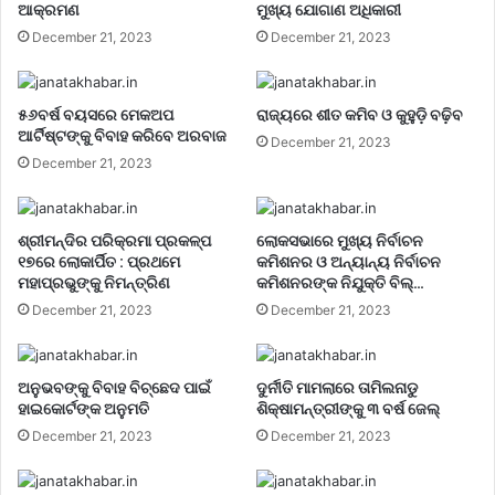
ଆକ୍ରମଣ
ମୁଖ୍ୟ ଯୋଗାଣ ଅଧିକାରୀ
December 21, 2023
December 21, 2023
୫୬ବର୍ଷ ବୟସରେ ମେକଅପ
ରାଜ୍ୟରେ ଶୀତ କମିବ ଓ କୁହୁଡ଼ି ବଢ଼ିବ
ଆର୍ଟିଷ୍ଟଙ୍କୁ ବିବାହ କରିବେ ଅରବାଜ
December 21, 2023
December 21, 2023
ଶ୍ରୀମନ୍ଦିର ପରିକ୍ରମା ପ୍ରକଳ୍ପ
ଲୋକସଭାରେ ମୁଖ୍ୟ ନିର୍ବାଚନ
୧୭ରେ ଲୋକାର୍ପିତ : ପ୍ରଥମେ
କମିଶନର ଓ ଅନ୍ୟାନ୍ୟ ନିର୍ବାଚନ
ମହାପ୍ରଭୁଙ୍କୁ ନିମନ୍ତ୍ରିଣ
କମିଶନରଙ୍କ ନିଯୁକ୍ତି ବିଲ୍…
December 21, 2023
December 21, 2023
ଅନୁଭବଙ୍କୁ ବିବାହ ବିଚ୍ଛେଦ ପାଇଁ
ଦୁର୍ନୀତି ମାମଲାରେ ତାମିଲନାଡୁ
ହାଇକୋର୍ଟଙ୍କ ଅନୁମତି
ଶିକ୍ଷାମନ୍ତ୍ରୀଙ୍କୁ ୩ ବର୍ଷ ଜେଲ୍‌
December 21, 2023
December 21, 2023