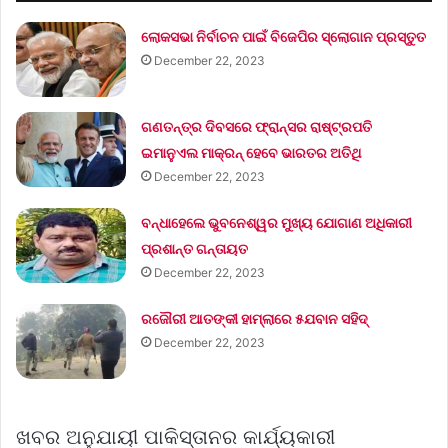
ଲୋକସଭା ନିର୍ବାଚନ ପାଇଁ ବିଜେପିର ସ୍ଲୋଗାନ ପ୍ରସ୍ତୁତ
December 22, 2023
ଗଣତନ୍ତ୍ର ଦିବସରେ ଫ୍ରାନ୍ସର ରାଷ୍ଟ୍ରପତି
ଇମାନୁଏଲ ମାକ୍ରନ୍‌ ହେବେ ଭାରତର ଅତିଥି
December 22, 2023
ବନ୍ଧାହେଲେ ଭୁବନେଶ୍ୱର ମୁଖ୍ୟ ଯୋଗାଣ ଅଧିକାରୀ
ପ୍ରଶାନ୍ତ ଗନ୍ତାୟତ
December 22, 2023
ରଜୌରୀ ଆତଙ୍କୀ ହାମ୍‌ଲାରେ ୫ଯବାନ ସହିଦ୍
December 22, 2023
ଖବର ଅନୁଯାୟୀ ପାକିସ୍ତାନର କାର୍ଯ୍ୟକାରୀ