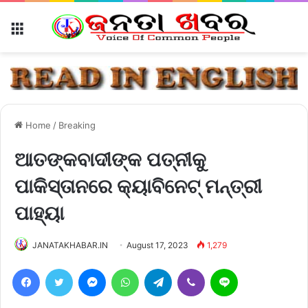
Menu
Home
/
Breaking
ଆତଙ୍କବାଦୀଙ୍କ ପତ୍ନୀକୁ
ପାକିସ୍ତାନରେ କ୍ୟାବିନେଟ୍ ମନ୍ତ୍ରୀ
ପାହ୍ୟା
JANATAKHABAR.IN
August 17, 2023
1,279
Facebook
Twitter
Messenger
WhatsApp
Telegram
Viber
Line