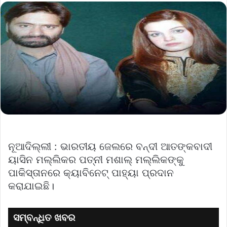
ନୂଆଦିଲ୍ଲୀ : ଭାରତୀୟ ଜେଲରେ ବନ୍ଦୀ ଆତଙ୍କବାଦୀ
ୟାସିନ ମଲ୍ଲିକର ପତ୍ନୀ ମଶାଲ୍ ମଲ୍ଲିକଙ୍କୁ
ପାକିସ୍ତାନରେ କ୍ୟାବିନେଟ୍ ପାହ୍ୟା ପ୍ରଦାନ
କରାଯାଇଛି।
ସମ୍ବନ୍ଧିତ ଖବର