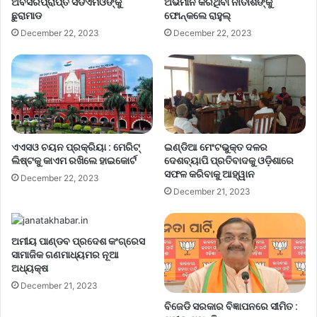
ଅବସରପ୍ରାପ୍ତ ସିଡିଏମଓଙ୍କୁ
ଅଭିମାନ କରିଥିବା ନୀତୀଶଙ୍କୁ
ଛୁରାମାଡ
ଫୋନ୍‌କଲେ ରାହୁଲ୍‌
December 22, 2023
December 22, 2023
ଏଏସଓ ଚୟନ ପ୍ରକ୍ରିୟା : ମେରିଟ୍
ଇଣ୍ଡିଆ ମେଂଟଭୁକ୍ତ ଦଳର
ଲିଷ୍ଟକୁ କାଏମ ରଖିଲେ ହାଇକୋର୍ଟ
ଦେଶବ୍ୟାପି ପ୍ରତିବାଦକୁ ଓଡ଼ିଶାରେ
ସଫଳ କରିବାକୁ ଆହ୍ୱାନ
December 22, 2023
December 21, 2023
ଅମୀୟ ପାଣ୍ଡବ ପ୍ରଦେଶ କଂଗ୍ରେସ
ସାମାଜିକ ଗଣମାଧ୍ୟମର ନୂଆ
ଅଧ୍ୟକ୍ଷ
December 21, 2023
ବିଜେଡି ସରକାର ବିଜ୍ଞାପନରେ ସୀମିତ :