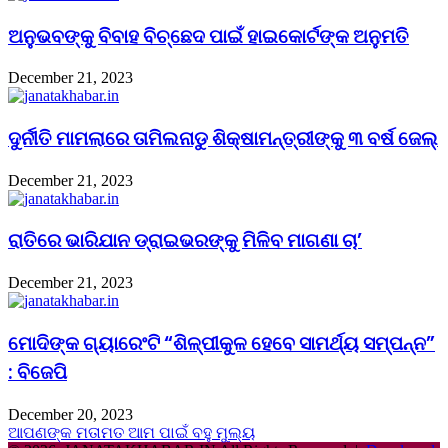
ଅନୁଭବଙ୍କୁ ବିବାହ ବିଚ୍ଛେଦ ପାଇଁ ହାଇକୋର୍ଟଙ୍କ ଅନୁମତି
December 21, 2023
ଦୁର୍ନୀତି ମାମଲାରେ ତାମିଲନାଡୁ ଶିକ୍ଷାମନ୍ତ୍ରୀଙ୍କୁ ୩ ବର୍ଷ ଜେଲ୍‌
December 21, 2023
ରାତିରେ ଭାରିଯାନ ଡ୍ରାଇଭରଙ୍କୁ ମିଳିବ ମାଗଣା ଚା’
December 21, 2023
ମୋଦିଙ୍କ ଗ୍ୟାରେଂଟି “ଶିଳ୍ପୀକୁଳ ହେବେ ସାମର୍ଥ୍ୟ ସମ୍ପନ୍ନ”
: ବିଜେପି
December 20, 2023
ଆପଣଙ୍କ ମତାମତ ଆମ ପାଇଁ ବହୁ ମୁଲ୍ୟ