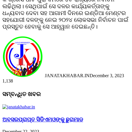
ଲଢିଥିଲା। ସେଥିପାଇଁ ସେ ଦଳର କାର୍ଯ୍ୟକର୍ତ୍ତାଙ୍କୁ
ଧନ୍ୟବାଦ ଦେବା ସହ ଆଗାମୀ ଦିନରେ ଇଣ୍ଡିଆ ମେଣ୍ଟର
ସହଯୋଗୀ ଦଳଙ୍କୁ ନେଇ ୨୦୨୪ ଲୋକସଭା ନିର୍ବାଚନ ପାଇଁ
ପ୍ରସ୍ତୁତ ହେବାକୁ ସେ ଆହ୍ୱାନ ଦେଇଛନ୍ତି।
JANATAKHABAR.IN
December 3, 2023
1,138
Facebook
Twitter
Messenger
Messenger
WhatsApp
Telegram
Viber
Line
Facebook
Twitter
LinkedIn
Tumblr
Pinterest
Reddit
Messenger
Messenger
WhatsApp
Telegram
Viber
Line
ସମ୍ବନ୍ଧିତ ଖବର
ଅବସରପ୍ରାପ୍ତ ସିଡିଏମଓଙ୍କୁ ଛୁରାମାଡ
December 22, 2023