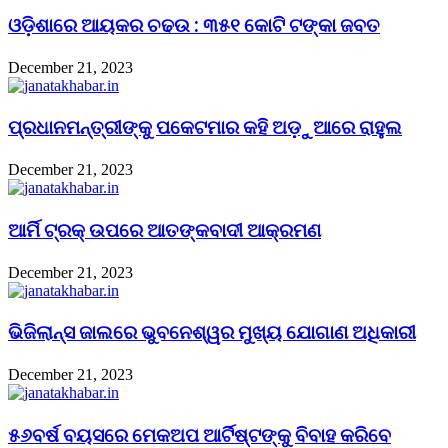
ଓଡ଼ିଶାରେ ଆୟକର ଚଢଉ : ୩୫୧ କୋଟି ଟଙ୍କା ଜବତ
December 21, 2023
ପ୍ରଧାନମନ୍ତ୍ରୀଙ୍କୁ ପକେଟମାର କହି ଅଡ଼ୁଆରେ ରାହୁଲ
December 21, 2023
ଆର୍ମି ଟ୍ରକ୍ ଉପରେ ଆତଙ୍କବାଦୀ ଆକ୍ରମଣ
December 21, 2023
ଭିଜିଲାନ୍ସ ଜାଲରେ ଭୁବନେଶ୍ୱର ମୁଖ୍ୟ ଯୋଗାଣ ଅଧିକାରୀ
December 21, 2023
୫୬ବର୍ଷ ବୟସରେ ମେକଅପ ଆର୍ଟିଷ୍ଟଙ୍କୁ ବିବାହ କରିବେ