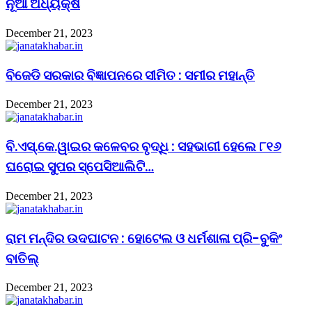
ନୂଆ ଅଧ୍ୟକ୍ଷ
December 21, 2023
ବିଜେଡି ସରକାର ବିଜ୍ଞାପନରେ ସୀମିତ : ସମୀର ମହାନ୍ତି
December 21, 2023
ବି.ଏସ୍.କେ.ୱାଇର କଳେବର ବୃଦ୍ଧି : ସହଭାଗୀ ହେଲେ ୮୧୬
ଘରୋଇ ସୁପର ସ୍ପେସିଆଲିଟି…
December 21, 2023
ରାମ ମନ୍ଦିର ଉଦଘାଟନ : ହୋଟେଲ ଓ ଧର୍ମଶାଳା ପ୍ରି-ବୁକିଂ
ବାତିଲ୍
December 21, 2023