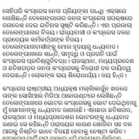
ସେହିପରି କଂଗ୍ରେସ ନେତା ପ୍ରିୟଙ୍କା ଗାନ୍ଧି ଏକ୍ସରେ
ଲେଖିଛନ୍ତି ତେଲେଙ୍ଗାନାର ଜନତା କଂଗ୍ରେସ ସପକ୍ଷରେ
ଜନାଦେଶ ଦେଇ ଇତିହାସ ସୃଷ୍ଟି କରିଛନ୍ତି। ଏହା ପ୍ରଜାଲା
ତେଲେଙ୍ଗାନାର ବିଜୟ। ରାଜ୍ୟବାସୀ ଓ କଂଗ୍ରେସ ଦଳର
ପ୍ରତ୍ୟେକ କର୍ମକର୍ତ୍ତାଙ୍କ ବିଜୟ।
ତେଲେଙ୍ଗାନାବାସୀଙ୍କୁ ମୋର ହୃଦୟରୁ ଧନ୍ୟବାଦ।
ତେଲେଙ୍ଗାନାରେ ଶାନ୍ତି, ସମୃଦ୍ଧି ଓ ପ୍ରଗତି ପାଇଁ
କଂଗ୍ରେସ ପ୍ରତିଶ୍ରୁତିବଦ୍ଧ। ରାଜସ୍ଥାନ, ମଧ୍ୟପ୍ରଦେଶ
ଓ ଛତିଶଗଡ଼ର ଜନତା କଂଗ୍ରେସକୁ ବିରୋଧୀ ଦଳ ଦାୟିତ୍ୱ
ଦେଇଛନ୍ତି। ଲୋକଙ୍କ ରାୟ ଶିରୋଧାର୍ଯ୍ୟ। ଜୟ ହିନ୍ଦ।
କଂଗ୍ରେସ ରାଷ୍ଟ୍ରୀୟ ଅଧ୍ୟକ୍ଷ ମଲ୍ଲିକାର୍ଜୁନ ଖଡଗେ
ତାଙ୍କ ସୋସିଆଲ ମିଡିଆ ଆକାଉଣ୍ଟରେ ଲେଖିଛନ୍ତି
ତେଲେଙ୍ଗାନାରେ ଭୋଟର କଂଗ୍ରେସକୁ ଭୋଟ ଦେଇଥିବାରୁ
ମୁଁ ସେମାନଙ୍କୁ ଧନ୍ୟବାଦ ଜଣାଉଛି। ଏହାଛଡା ଛତିଶଗଡ,
ରାଜସ୍ଥାନ ଓ ମଧ୍ୟପ୍ରଦେଶର ଭୋଟରଙ୍କୁ ଧନ୍ୟବାଦ
ଜଣାଇ ସେ କହିଛନ୍ତି ପରାଜୟର କାରଣ ଖୋଜିବା ସହ ଦଳ
ଆଗକୁ ନିଶ୍ଚିତ ଭାବେ ବିଜୟୀ ହେବାକୁ ଚେଷ୍ଟା କରିବ।
କଂଗ୍ରେସ ପାର୍ଟି ପୁରା ଦମରେ ୪ଟି ରାଜ୍ୟରେ ନିର୍ବାଚନ