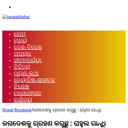
Menu
ହୋମ୍
ରାଜ୍ୟ
ଦେଶ-ବିଦେଶ
ଅପରାଧ
ଜୀବନଚର୍ଯ୍ୟା
ବିଚିତ୍ରା
ପୁରାଣ-କଥା
ଜ୍ୟୋତିଷ-ଶାସ୍ତ୍ର
ବିଶେଷ
ମନୋରଞ୍ଜନ
ବାଣିଜ୍ୟ
Home
/
Breaking
/
ଜନାଦେଶକୁ ଗ୍ରହଣ କରୁଛୁ : ରାହୁଲ ଗାନ୍ଧି
ଜନାଦେଶକୁ ଗ୍ରହଣ କରୁଛୁ : ରାହୁଲ ଗାନ୍ଧି