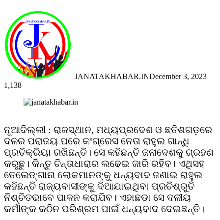
JANATAKHABAR.IN
December 3, 2023
1,138
Facebook
Twitter
Messenger
Messenger
WhatsApp
Telegram
Viber
Line
ନୂଆଦିଲ୍ଲୀ : ରାଜସ୍ଥାନ, ମଧ୍ୟପ୍ରଦେଶ ଓ ଛତିଶଗଡ଼ରେ
ଦଳର ପରାଜୟ ପରେ କଂଗ୍ରେସ ନେତା ରାହୁଲ ଗାନ୍ଧି
ପ୍ରତିକ୍ରିୟା ରଖିଛନ୍ତି। ସେ କହିଛନ୍ତି ଜନାଦେଶକୁ ଗ୍ରହଣ
କରୁଛୁ। କିନ୍ତୁ ଚିନ୍ତାଧାରାର ଲଢେଇ ଜାରି ରହିବ। ଏଥିସହ
ତେଲେଙ୍ଗାନା ଲୋକମାନଙ୍କୁ ଧନ୍ୟବାଦ ଜଣାଇ ରାହୁଲ
କହିଛନ୍ତି ରାଜ୍ୟବାସୀଙ୍କୁ ଦିଆଯାଇଥିବା ପ୍ରତିଶ୍ରୁତି
ନିଶ୍ଚିତଭାବେ ପାଳନ କରାଯିବ। ଏହାଛଡା ସେ ଦଳୀୟ
କର୍ମୀଙ୍କ କଠିନ ପରିଶ୍ରମ ପାଇଁ ଧନ୍ୟବାଦ ଦେଇଛନ୍ତି।