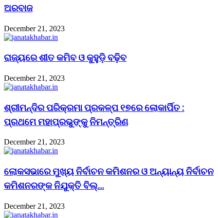
ଅରବାଜ
December 21, 2023
ରାଜ୍ୟରେ ଶୀତ କମିବ ଓ କୁହୁଡ଼ି ବଢ଼ିବ
December 21, 2023
ଶ୍ରୀମନ୍ଦିର ପରିକ୍ରମା ପ୍ରକଳ୍ପ ୧୭ରେ ଲୋକାର୍ପିତ :
ପ୍ରଥମେ ମହାପ୍ରଭୁଙ୍କୁ ନିମନ୍ତ୍ରିଣ
December 21, 2023
ଲୋକସଭାରେ ମୁଖ୍ୟ ନିର୍ବାଚନ କମିଶନର ଓ ଅନ୍ୟାନ୍ୟ ନିର୍ବାଚନ
କମିଶନରଙ୍କ ନିଯୁକ୍ତି ବିଲ୍…
December 21, 2023