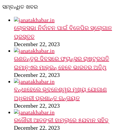
ସମ୍ବନ୍ଧିତ ଖବର
ଲୋକସଭା ନିର୍ବାଚନ ପାଇଁ ବିଜେପିର ସ୍ଲୋଗାନ
ପ୍ରସ୍ତୁତ
December 22, 2023
ଗଣତନ୍ତ୍ର ଦିବସରେ ଫ୍ରାନ୍ସର ରାଷ୍ଟ୍ରପତି
ଇମାନୁଏଲ ମାକ୍ରନ୍‌ ହେବେ ଭାରତର ଅତିଥି
December 22, 2023
ବନ୍ଧାହେଲେ ଭୁବନେଶ୍ୱର ମୁଖ୍ୟ ଯୋଗାଣ
ଅଧିକାରୀ ପ୍ରଶାନ୍ତ ଗନ୍ତାୟତ
December 22, 2023
ରଜୌରୀ ଆତଙ୍କୀ ହାମ୍‌ଲାରେ ୫ଯବାନ ସହିଦ୍
December 22, 2023