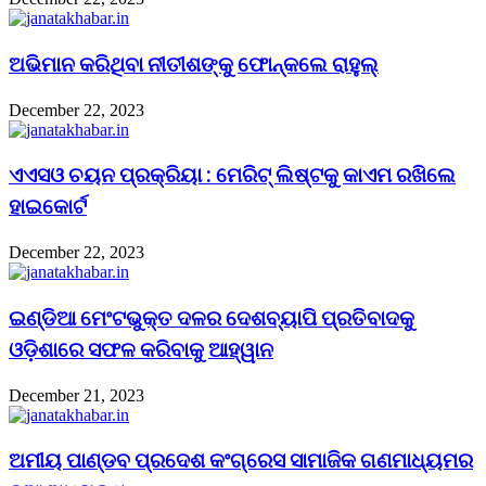
ଅଭିମାନ କରିଥିବା ନୀତୀଶଙ୍କୁ ଫୋନ୍‌କଲେ ରାହୁଲ୍‌
December 22, 2023
ଏଏସଓ ଚୟନ ପ୍ରକ୍ରିୟା : ମେରିଟ୍ ଲିଷ୍ଟକୁ କାଏମ ରଖିଲେ
ହାଇକୋର୍ଟ
December 22, 2023
ଇଣ୍ଡିଆ ମେଂଟଭୁକ୍ତ ଦଳର ଦେଶବ୍ୟାପି ପ୍ରତିବାଦକୁ
ଓଡ଼ିଶାରେ ସଫଳ କରିବାକୁ ଆହ୍ୱାନ
December 21, 2023
ଅମୀୟ ପାଣ୍ଡବ ପ୍ରଦେଶ କଂଗ୍ରେସ ସାମାଜିକ ଗଣମାଧ୍ୟମର