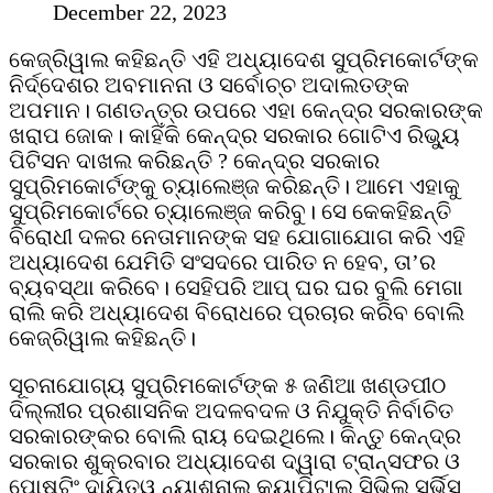
December 22, 2023
କେଜ୍ରିୱାଲ କହିଛନ୍ତି ଏହି ଅଧ୍ୟାଦେଶ ସୁପ୍ରିମକୋର୍ଟଙ୍କ
ନିର୍ଦ୍ଦେଶର ଅବମାନନା ଓ ସର୍ବୋଚ୍ଚ ଅଦାଲତଙ୍କ
ଅପମାନ। ଗଣତନ୍ତ୍ର ଉପରେ ଏହା କେନ୍ଦ୍ର ସରକାରଙ୍କ
ଖରାପ ଜୋକ। କାହିଁକି କେନ୍ଦ୍ର ସରକାର ଗୋଟିଏ ରିଭ୍ୟୁ
ପିଟିସନ ଦାଖଲ କରିଛନ୍ତି ? କେନ୍ଦ୍ର ସରକାର
ସୁପ୍ରିମକୋର୍ଟଙ୍କୁ ଚ୍ୟାଲେଞ୍ଜ କରିଛନ୍ତି। ଆମେ ଏହାକୁ
ସୁପ୍ରିମକୋର୍ଟରେ ଚ୍ୟାଲେଞ୍ଜ କରିବୁ। ସେ କେକହିଛନ୍ତି
ବିରୋଧୀ ଦଳର ନେତାମାନଙ୍କ ସହ ଯୋଗାଯୋଗ କରି ଏହି
ଅଧ୍ୟାଦେଶ ଯେମିତି ସଂସଦରେ ପାରିତ ନ ହେବ, ତା’ର
ବ୍ୟବସ୍ଥା କରିବେ। ସେହିପରି ଆପ୍‌ ଘର ଘର ବୁଲି ମେଗା
ରାଲି କରି ଅଧ୍ୟାଦେଶ ବିରୋଧରେ ପ୍ରଚାର କରିବ ବୋଲି
କେଜ୍ରିୱାଲ କହିଛନ୍ତି।
ସୂଚନାଯୋଗ୍ୟ ସୁପ୍ରିମକୋର୍ଟଙ୍କ ୫ ଜଣିଆ ଖଣ୍ଡପୀଠ
ଦିଲ୍ଲୀର ପ୍ରଶାସନିକ ଅଦଳବଦଳ ଓ ନିଯୁକ୍ତି ନିର୍ବାଚିତ
ସରକାରଙ୍କର ବୋଲି ରାୟ ଦେଇଥିଲେ। କିନ୍ତୁ କେନ୍ଦ୍ର
ସରକାର ଶୁକ୍ରବାର ଅଧ୍ୟାଦେଶ ଦ୍ୱାରା ଟ୍ରାନ୍ସଫର ଓ
ପୋଷ୍ଟିଂ ଦାୟିତ୍ୱ ନ୍ୟାଶନାଲ କ୍ୟାପିଟାଲ ସିଭିଲ ସର୍ଭିସ