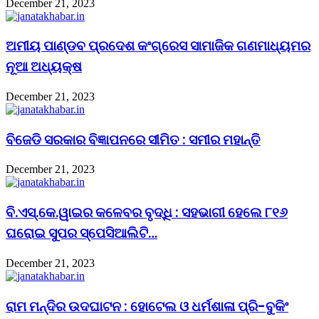
December 21, 2023
ଅମୀୟ ପାଣ୍ଡବ ପ୍ରଦେଶ କଂଗ୍ରେସ ସାମାଜିକ ଗଣମାଧ୍ୟମର
ନୂଆ ଅଧ୍ୟକ୍ଷ
December 21, 2023
ବିଜେଡି ସରକାର ବିଜ୍ଞାପନରେ ସୀମିତ : ସମୀର ମହାନ୍ତି
December 21, 2023
ବି.ଏସ୍.କେ.ୱାଇର କଳେବର ବୃଦ୍ଧି : ସହଭାଗୀ ହେଲେ ୮୧୬
ଘରୋଇ ସୁପର ସ୍ପେସିଆଲିଟି…
December 21, 2023
ରାମ ମନ୍ଦିର ଉଦଘାଟନ : ହୋଟେଲ ଓ ଧର୍ମଶାଳା ପ୍ରି-ବୁକିଂ