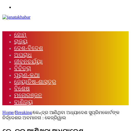
Menu
ହୋମ୍
ରାଜ୍ୟ
ଦେଶ-ବିଦେଶ
ଅପରାଧ
ଜୀବନଚର୍ଯ୍ୟା
ବିଚିତ୍ରା
ପୁରାଣ-କଥା
ଜ୍ୟୋତିଷ-ଶାସ୍ତ୍ର
ବିଶେଷ
ମନୋରଞ୍ଜନ
ବାଣିଜ୍ୟ
Home
/
Breaking
/
କେନ୍ଦ୍ର ଆଣିଥିବା ଅଧ୍ୟାଦେଶ ସୁପ୍ରିମକୋର୍ଟଙ୍କ
ନିର୍ଦ୍ଦେଶର ଅବମାନନା : କେଜ୍ରିୱାଲ