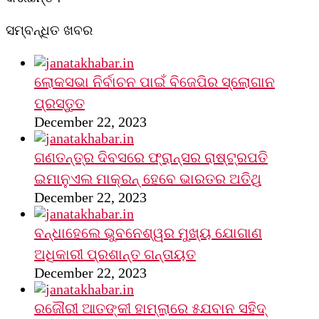
ସମ୍ବନ୍ଧିତ ଖବର
ଲୋକସଭା ନିର୍ବାଚନ ପାଇଁ ବିଜେପିର ସ୍ଲୋଗାନ
ପ୍ରସ୍ତୁତ
December 22, 2023
ଗଣତନ୍ତ୍ର ଦିବସରେ ଫ୍ରାନ୍ସର ରାଷ୍ଟ୍ରପତି
ଇମାନୁଏଲ ମାକ୍ରନ୍‌ ହେବେ ଭାରତର ଅତିଥି
December 22, 2023
ବନ୍ଧାହେଲେ ଭୁବନେଶ୍ୱର ମୁଖ୍ୟ ଯୋଗାଣ
ଅଧିକାରୀ ପ୍ରଶାନ୍ତ ଗନ୍ତାୟତ
December 22, 2023
ରଜୌରୀ ଆତଙ୍କୀ ହାମ୍‌ଲାରେ ୫ଯବାନ ସହିଦ୍