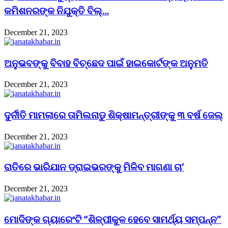
କମିଶନରଙ୍କ ନିଯୁକ୍ତି ବିଲ୍…
December 21, 2023
ଅନୁଭବଙ୍କୁ ବିବାହ ବିଚ୍ଛେଦ ପାଇଁ ହାଇକୋର୍ଟଙ୍କ ଅନୁମତି
December 21, 2023
ଦୁର୍ନୀତି ମାମଲାରେ ତାମିଲନାଡୁ ଶିକ୍ଷାମନ୍ତ୍ରୀଙ୍କୁ ୩ ବର୍ଷ ଜେଲ୍‌
December 21, 2023
ରାତିରେ ଭାରିଯାନ ଡ୍ରାଇଭରଙ୍କୁ ମିଳିବ ମାଗଣା ଚା’
December 21, 2023
ମୋଦିଙ୍କ ଗ୍ୟାରେଂଟି “ଶିଳ୍ପୀକୁଳ ହେବେ ସାମର୍ଥ୍ୟ ସମ୍ପନ୍ନ”