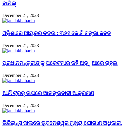
ବାତିଲ୍
December 21, 2023
ଓଡ଼ିଶାରେ ଆୟକର ଚଢଉ : ୩୫୧ କୋଟି ଟଙ୍କା ଜବତ
December 21, 2023
ପ୍ରଧାନମନ୍ତ୍ରୀଙ୍କୁ ପକେଟମାର କହି ଅଡ଼ୁଆରେ ରାହୁଲ
December 21, 2023
ଆର୍ମି ଟ୍ରକ୍ ଉପରେ ଆତଙ୍କବାଦୀ ଆକ୍ରମଣ
December 21, 2023
ଭିଜିଲାନ୍ସ ଜାଲରେ ଭୁବନେଶ୍ୱର ମୁଖ୍ୟ ଯୋଗାଣ ଅଧିକାରୀ