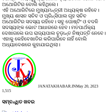
ଅଥୋରିଟିର ବୋଲି କହିଥିଲେ।
ଏହି ଅଥୋରିଟିରେ ମୁଖ୍ୟମନ୍ତ୍ରୀ ଅଧ୍ୟକ୍ଷ ରହିବେ।
ମୁଖ୍ୟ ଶାସନ ସଚିବ ଓ ପ୍ରିନ୍ସିପାଲ ଗୃହ ସଚିବ
ଅଥୋରିଟିର ସଦସ୍ୟ ରହିବେ। ସବୁ ପୋଷ୍ଟିଂ ଓ ବଦଳି
ସଦସ୍ୟଙ୍କ ଭୋଟ ଆଧାରରେ ହେବ। ମତପାର୍ଥକ୍ୟ
ଦେଖାଗଲେ ଉପ ରାଜ୍ୟପାଲ ଚୂଡ଼ାନ୍ତ ନିଷ୍ପତ୍ତି ନେବେ।
ଏହାକୁ କେହିବେଖାତିର କରିପାରିବେ ନାହିଁ ବୋଲି
ଅଧ୍ୟାଦେଶରେ କୁହାଯାଇଥିଲା।
JANATAKHABAR.IN
May 20, 2023
1,515
Facebook
Twitter
Messenger
Messenger
WhatsApp
Telegram
Viber
Line
Facebook
Twitter
LinkedIn
Tumblr
Pinterest
Reddit
Messenger
Messenger
WhatsApp
Telegram
Viber
Line
ସମ୍ବନ୍ଧିତ ଖବର