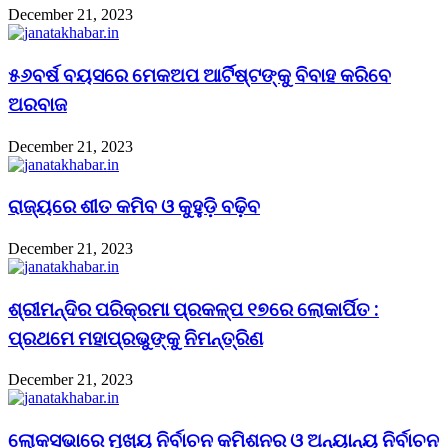
December 21, 2023
୫୬ବର୍ଷ ବୟସରେ ମେକଅପ ଆର୍ଟିଷ୍ଟଙ୍କୁ ବିବାହ କରିବେ
ଅରବାଜ
December 21, 2023
ରାଜ୍ୟରେ ଶୀତ କମିବ ଓ କୁହୁଡ଼ି ବଢ଼ିବ
December 21, 2023
ଶ୍ରୀମନ୍ଦିର ପରିକ୍ରମା ପ୍ରକଳ୍ପ ୧୭ରେ ଲୋକାର୍ପିତ :
ପ୍ରଥମେ ମହାପ୍ରଭୁଙ୍କୁ ନିମନ୍ତ୍ରିଣ
December 21, 2023
ଲୋକସଭାରେ ମୁଖ୍ୟ ନିର୍ବାଚନ କମିଶନର ଓ ଅନ୍ୟାନ୍ୟ ନିର୍ବାଚନ