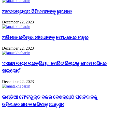
ଅବସରପ୍ରାପ୍ତ ସିଡିଏମଓଙ୍କୁ ଛୁରାମାଡ
December 22, 2023
ଅଭିମାନ କରିଥିବା ନୀତୀଶଙ୍କୁ ଫୋନ୍‌କଲେ ରାହୁଲ୍‌
December 22, 2023
ଏଏସଓ ଚୟନ ପ୍ରକ୍ରିୟା : ମେରିଟ୍ ଲିଷ୍ଟକୁ କାଏମ ରଖିଲେ
ହାଇକୋର୍ଟ
December 22, 2023
ଇଣ୍ଡିଆ ମେଂଟଭୁକ୍ତ ଦଳର ଦେଶବ୍ୟାପି ପ୍ରତିବାଦକୁ
ଓଡ଼ିଶାରେ ସଫଳ କରିବାକୁ ଆହ୍ୱାନ