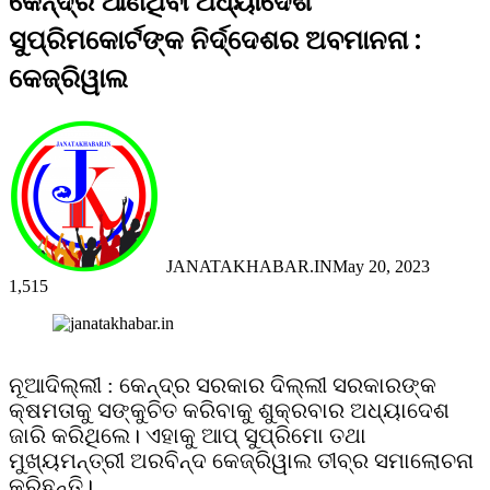
କେନ୍ଦ୍ର ଆଣିଥିବା ଅଧ୍ୟାଦେଶ
ସୁପ୍ରିମକୋର୍ଟଙ୍କ ନିର୍ଦ୍ଦେଶର ଅବମାନନା :
କେଜ୍ରିୱାଲ
JANATAKHABAR.IN
May 20, 2023
1,515
Facebook
Twitter
Messenger
Messenger
WhatsApp
Telegram
Viber
Line
ନୂଆଦିଲ୍ଲୀ : କେନ୍ଦ୍ର ସରକାର ଦିଲ୍ଲୀ ସରକାରଙ୍କ
କ୍ଷମତାକୁ ସଙ୍କୁଚିତ କରିବାକୁ ଶୁକ୍ରବାର ଅଧ୍ୟାଦେଶ
ଜାରି କରିଥିଲେ। ଏହାକୁ ଆପ୍‌ ସୁପ୍ରିମୋ ତଥା
ମୁଖ୍ୟମନ୍ତ୍ରୀ ଅରବିନ୍ଦ କେଜ୍ରିୱାଲ ତୀବ୍ର ସମାଲୋଚନା
କରିଛନ୍ତି।