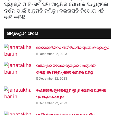
ପ୍ୟାଣ୍ଟ ଓ ଟି-ସର୍ଟ ପରି ଆଧୁନିକ ପୋଷାକ ପିନ୍ଧିଥିଲେ
ଦର୍ଶନ ପାଇଁ ଅନୁମତି ନମିଳୁ। ଦଇତାପତି ନିଯୋଗ ଏହି
ଦାବି କରିଛି।
ସମ୍ବନ୍ଧିତ ଖବର
ଲୋକସଭା ନିର୍ବାଚନ ପାଇଁ ବିଜେପିର ସ୍ଲୋଗାନ ପ୍ରସ୍ତୁତ
December 22, 2023
ଗଣତନ୍ତ୍ର ଦିବସରେ ଫ୍ରାନ୍ସର ରାଷ୍ଟ୍ରପତି
ଇମାନୁଏଲ ମାକ୍ରନ୍‌ ହେବେ ଭାରତର ଅତିଥି
December 22, 2023
ବନ୍ଧାହେଲେ ଭୁବନେଶ୍ୱର ମୁଖ୍ୟ ଯୋଗାଣ ଅଧିକାରୀ
ପ୍ରଶାନ୍ତ ଗନ୍ତାୟତ
December 22, 2023