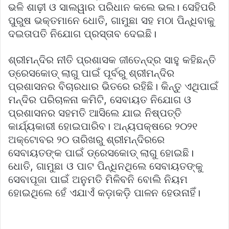
ଭଳି ଶାଢ଼ୀ ଓ ସାଲୱାର ପରିଧାନ କଲେ ଭଲ। ସେହିପରି
ପୁରୁଷ ଭକ୍ତମାନେ ଧୋତି, ଗାମୁଛା ସହ ମଠା ପିନ୍ଧିବାକୁ
ଦଇତାପତି ନିଯୋଗ ପ୍ରସ୍ତାବ ଦେଇଛି।
ଶ୍ରୀମନ୍ଦିର ନୀତି ପ୍ରଶାସକ ଜୀତେନ୍ଦ୍ର ସାହୁ କହିଛନ୍ତି
ଡ୍ରେସକୋଡ୍ ଲାଗୁ ପାଇଁ ପୂର୍ବରୁ ଶ୍ରୀମନ୍ଦିର
ପ୍ରଶାସନର ବିଚାରଧାର ଭିତରେ ରହିଛି। କିନ୍ତୁ ଏଥିପାଇଁ
ମନ୍ଦିର ପରିଚାଳନା କମିଟି, ସେବାୟତ ନିଯୋଗ ଓ
ପ୍ରଶାସନର ସହମତି ଆସିଲେ ଯାଇ ନିଷ୍ପତ୍ତି
କାର୍ଯ୍ୟକାରୀ ହୋଇପାରିବ। ଅନ୍ୟପକ୍ଷରେ ୨୦୨୧
ଅକ୍ଟୋବର ୨୦ ତାରିଖରୁ ଶ୍ରୀମନ୍ଦିରରେ
ସେବାୟତଙ୍କ ପାଇଁ ଡ୍ରେସକୋଡ୍ ଲାଗୁ ହୋଇଛି।
ଧୋତି, ଗାମୁଛା ଓ ପାଟ ପିନ୍ଧିନଥିଲେ ସେବାୟତଙ୍କୁ
ସେବାପୂଜା ପାଇଁ ଅନୁମତି ମିଳିବନି ବୋଲି ନିୟମ
ହୋଇଥିଲେ ହେଁ ଏଯାଏଁ କଡ଼ାକଡ଼ି ପାଳନ ହେଉନାହିଁ।