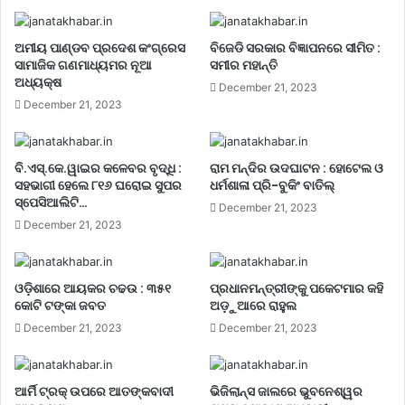
ଅମୀୟ ପାଣ୍ଡବ ପ୍ରଦେଶ କଂଗ୍ରେସ
ବିଜେଡି ସରକାର ବିଜ୍ଞାପନରେ ସୀମିତ :
ସାମାଜିକ ଗଣମାଧ୍ୟମର ନୂଆ
ସମୀର ମହାନ୍ତି
ଅଧ୍ୟକ୍ଷ
December 21, 2023
December 21, 2023
ବି.ଏସ୍.କେ.ୱାଇର କଳେବର ବୃଦ୍ଧି :
ରାମ ମନ୍ଦିର ଉଦଘାଟନ : ହୋଟେଲ ଓ
ସହଭାଗୀ ହେଲେ ୮୧୬ ଘରୋଇ ସୁପର
ଧର୍ମଶାଳା ପ୍ରି-ବୁକିଂ ବାତିଲ୍
ସ୍ପେସିଆଲିଟି…
December 21, 2023
December 21, 2023
ଓଡ଼ିଶାରେ ଆୟକର ଚଢଉ : ୩୫୧
ପ୍ରଧାନମନ୍ତ୍ରୀଙ୍କୁ ପକେଟମାର କହି
କୋଟି ଟଙ୍କା ଜବତ
ଅଡ଼ୁଆରେ ରାହୁଲ
December 21, 2023
December 21, 2023
ଆର୍ମି ଟ୍ରକ୍ ଉପରେ ଆତଙ୍କବାଦୀ
ଭିଜିଲାନ୍ସ ଜାଲରେ ଭୁବନେଶ୍ୱର