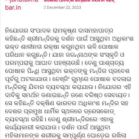
ରଜୌରୀ ଆତଙ୍କୀ ହାମ୍‌ଲାରେ ୫ଯବାନ ସହିଦ୍
December 22, 2023
ନିଯୋଗର ସଂପାଦକ ରାମକୃଷ୍ଣ ଦାସମହାପାତ୍ର
କହିଛନ୍ତି ଶ୍ରୀମନ୍ଦିରକୁ ଦର୍ଶନ ପାଇଁ ଆସୁଥିବା ଅଧିକାଂଶ
ଭକ୍ତ ଶାଳୀନତା ରକ୍ଷା କରୁନଥିବା ଭଳି ପୋଷାକ
ପରିଧାନ କରୁଛନ୍ତି। ଯାହା ଜଗନ୍ନାଥଙ୍କ ସଂସ୍କୃତି ଓ
ପରମ୍ପରାକୁ ଆଘାତ ପହଞ୍ଚାଉଛି। ତେଣୁ ପାଶ୍ଚାତ୍ୟ
ପୋଷାକ ପିନ୍ଧି ଆସୁଥିବା ଭକ୍ତଙ୍କୁ ମନ୍ଦିର ପ୍ରବେଶ
ପୂର୍ବରୁ ଅଟକାଯାଉ। ଚେଞ୍ଜିଂ ରୁମ୍‌ରେ ପୋଷାକ ବଦଳାଇ
ମନ୍ଦିରକୁ ଯିବାର ବ୍ୟବସ୍ଥା କରାଯାଉ। ନିଯୋଗର ଏହି
ଦାବିକୁ ସମର୍ଥନ ଜଣାଇଛନ୍ତି ଜଣେ ବରିଷ୍ଠ ସେବାୟତ।
ସେ କହିଛନ୍ତି ଦକ୍ଷିଣ ଭାରତର ଅଧିକାଂଶ ମନ୍ଦିର ସହ
ଦେଶର ପ୍ରମୁଖ ଧାର୍ମିକ ସ୍ଥଳରେ ଡ୍ରେସକୋଡ୍
ବ୍ୟବସ୍ଥା ରହିଛି। ତେଣୁ ଶ୍ରୀମନ୍ଦିରରେ ଏହାକୁ
କାର୍ଯ୍ୟକାରୀ କରାଯାଉ। ଦର୍ଶନ ପାଇଁ ଆସୁଥିବା
ମହିଳାମାନଙ୍କ ଶରୀରକୁ ସମ୍ପୂର୍ଣ୍ଣ ଘୋଡ଼େଇ ରଖିଲା