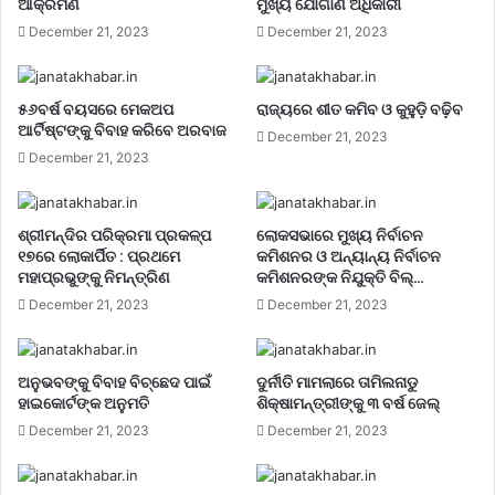
ଆକ୍ରମଣ
ମୁଖ୍ୟ ଯୋଗାଣ ଅଧିକାରୀ
December 21, 2023
December 21, 2023
୫୬ବର୍ଷ ବୟସରେ ମେକଅପ
ରାଜ୍ୟରେ ଶୀତ କମିବ ଓ କୁହୁଡ଼ି ବଢ଼ିବ
ଆର୍ଟିଷ୍ଟଙ୍କୁ ବିବାହ କରିବେ ଅରବାଜ
December 21, 2023
December 21, 2023
ଶ୍ରୀମନ୍ଦିର ପରିକ୍ରମା ପ୍ରକଳ୍ପ
ଲୋକସଭାରେ ମୁଖ୍ୟ ନିର୍ବାଚନ
୧୭ରେ ଲୋକାର୍ପିତ : ପ୍ରଥମେ
କମିଶନର ଓ ଅନ୍ୟାନ୍ୟ ନିର୍ବାଚନ
ମହାପ୍ରଭୁଙ୍କୁ ନିମନ୍ତ୍ରିଣ
କମିଶନରଙ୍କ ନିଯୁକ୍ତି ବିଲ୍…
December 21, 2023
December 21, 2023
ଅନୁଭବଙ୍କୁ ବିବାହ ବିଚ୍ଛେଦ ପାଇଁ
ଦୁର୍ନୀତି ମାମଲାରେ ତାମିଲନାଡୁ
ହାଇକୋର୍ଟଙ୍କ ଅନୁମତି
ଶିକ୍ଷାମନ୍ତ୍ରୀଙ୍କୁ ୩ ବର୍ଷ ଜେଲ୍‌
December 21, 2023
December 21, 2023