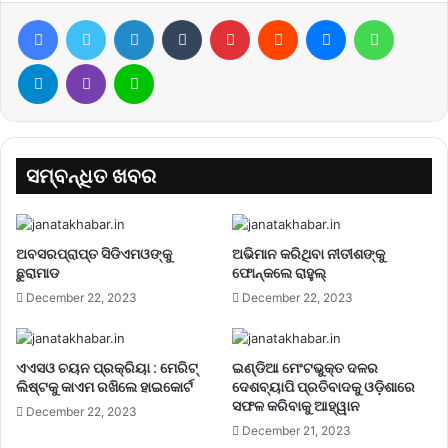
Facebook
Twitter
LinkedIn
Tumblr
Pinterest
Reddit
Messenger
WhatsA
Telegram
Viber
Line
ସମ୍ବନ୍ଧିତ ଖବର
ଅବସରପ୍ରାପ୍ତ ସିଡିଏମଓଙ୍କୁ
ଅଭିମାନ କରିଥିବା ନୀତୀଶଙ୍କୁ
ଛୁରାମାଡ
ଫୋନ୍‌କଲେ ରାହୁଲ୍‌
December 22, 2023
December 22, 2023
ଏଏସଓ ଚୟନ ପ୍ରକ୍ରିୟା : ମେରିଟ୍
ଇଣ୍ଡିଆ ମେଂଟଭୁକ୍ତ ଦଳର
ଲିଷ୍ଟକୁ କାଏମ ରଖିଲେ ହାଇକୋର୍ଟ
ଦେଶବ୍ୟାପି ପ୍ରତିବାଦକୁ ଓଡ଼ିଶାରେ
ସଫଳ କରିବାକୁ ଆହ୍ୱାନ
December 22, 2023
December 21, 2023