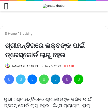
Menu
Home
/
Breaking
ଶ୍ରୀମନ୍ଦିରରେ ଭକ୍ତଙ୍କ ପାଇଁ
ଡ୍ରେସ୍‌କୋର୍ଡ ଲାଗୁ ହେଉ
JANATAKHABAR.IN
July 5, 2023
1,428
Facebook
Twitter
Messenger
WhatsApp
Telegram
Viber
Line
ପୁରୀ : ଶ୍ରୀମନ୍ଦିରରେ ଶ୍ରୀଜୀଉଙ୍କ ଦର୍ଶନ ପାଇଁ
ଡ୍ରେସ୍‌ କୋର୍ଡ ଲାଗୁ ହେଉ। ଜିନ୍ସ ପ୍ୟାଣ୍ଟ, ହାପ୍