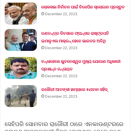
ଲୋକସଭା ନିର୍ବାଚନ ପାଇଁ ବିଜେପିର ସ୍ଲୋଗାନ ପ୍ରସ୍ତୁତ
December 22, 2023
ଗଣତନ୍ତ୍ର ଦିବସରେ ଫ୍ରାନ୍ସର ରାଷ୍ଟ୍ରପତି
ଇମାନୁଏଲ ମାକ୍ରନ୍‌ ହେବେ ଭାରତର ଅତିଥି
December 22, 2023
ବନ୍ଧାହେଲେ ଭୁବନେଶ୍ୱର ମୁଖ୍ୟ ଯୋଗାଣ ଅଧିକାରୀ
ପ୍ରଶାନ୍ତ ଗନ୍ତାୟତ
December 22, 2023
ରଜୌରୀ ଆତଙ୍କୀ ହାମ୍‌ଲାରେ ୫ଯବାନ ସହିଦ୍
December 22, 2023
ସେହିପରି ସୋମବାର ରାଜୌରୀ ଠାରେ ଏନକାଉଣ୍ଟରରେ