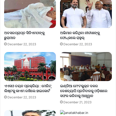
ଅବସରପ୍ରାପ୍ତ ସିଡିଏମଓଙ୍କୁ
ଅଭିମାନ କରିଥିବା ନୀତୀଶଙ୍କୁ
ଛୁରାମାଡ
ଫୋନ୍‌କଲେ ରାହୁଲ୍‌
December 22, 2023
December 22, 2023
ଏଏସଓ ଚୟନ ପ୍ରକ୍ରିୟା : ମେରିଟ୍
ଇଣ୍ଡିଆ ମେଂଟଭୁକ୍ତ ଦଳର
ଲିଷ୍ଟକୁ କାଏମ ରଖିଲେ ହାଇକୋର୍ଟ
ଦେଶବ୍ୟାପି ପ୍ରତିବାଦକୁ ଓଡ଼ିଶାରେ
ସଫଳ କରିବାକୁ ଆହ୍ୱାନ
December 22, 2023
December 21, 2023