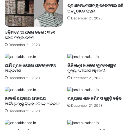
ପ୍ରଧାନମନ୍ତ୍ରୀଙ୍କୁ ପକେଟମାର କହି
ଅଡ଼ୁଆରେ ରାହୁଲ
December 21, 2023
ଓଡ଼ିଶାରେ ଆୟକର ଚଢଉ : ୩୫୧
କୋଟି ଟଙ୍କା ଜବତ
December 21, 2023
ଆର୍ମି ଟ୍ରକ୍ ଉପରେ ଆତଙ୍କବାଦୀ
ଭିଜିଲାନ୍ସ ଜାଲରେ ଭୁବନେଶ୍ୱର
ଆକ୍ରମଣ
ମୁଖ୍ୟ ଯୋଗାଣ ଅଧିକାରୀ
December 21, 2023
December 21, 2023
୫୬ବର୍ଷ ବୟସରେ ମେକଅପ
ରାଜ୍ୟରେ ଶୀତ କମିବ ଓ କୁହୁଡ଼ି ବଢ଼ିବ
ଆର୍ଟିଷ୍ଟଙ୍କୁ ବିବାହ କରିବେ ଅରବାଜ
December 21, 2023
December 21, 2023