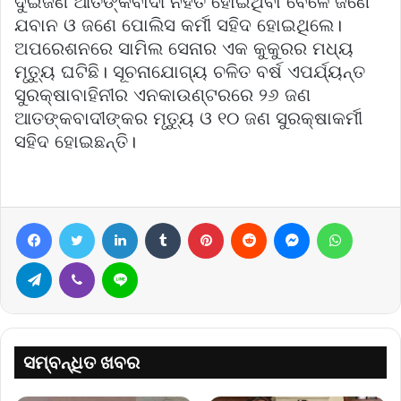
ଦୁଇଜଣ ଆତଙ୍କବାଦୀ ନିହତ ହୋଇଥିବା ବେଳେ ଜଣେ
ଯବାନ ଓ ଜଣେ ପୋଲିସ କର୍ମୀ ସହିଦ ହୋଇଥିଲେ।
ଅପରେଶନରେ ସାମିଲ ସେନାର ଏକ କୁକୁରର ମଧ୍ୟ
ମୃତ୍ୟୁ ଘଟିଛି। ସୂଚନାଯୋଗ୍ୟ ଚଳିତ ବର୍ଷ ଏପର୍ଯ୍ୟନ୍ତ
ସୁରକ୍ଷାବାହିନୀର ଏନକାଉଣ୍ଟରରେ ୨୬ ଜଣ
ଆତଙ୍କବାଦୀଙ୍କର ମୃତ୍ୟୁ ଓ ୧୦ ଜଣ ସୁରକ୍ଷାକର୍ମୀ
ସହିଦ ହୋଇଛନ୍ତି।
Facebook
Twitter
LinkedIn
Tumblr
Pinterest
Reddit
Messenger
WhatsA
Telegram
Viber
Line
ସମ୍ବନ୍ଧିତ ଖବର