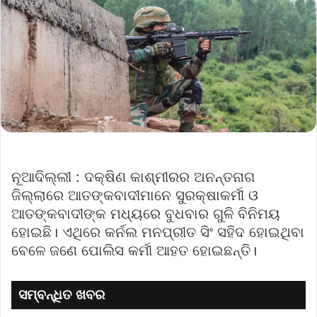
ନୂଆଦିଲ୍ଲୀ : ଦକ୍ଷିଣ କାଶ୍ମୀରର ଅନନ୍ତନାଗ
ଜିଲ୍ଲାରେ ଆତଙ୍କବାଦୀମାନେ ସୁରକ୍ଷାକର୍ମୀ ଓ
ଆତଙ୍କବାଦୀଙ୍କ ମଧ୍ୟରେ ବୁଧବାର ଗୁଳି ବିନିମୟ
ହୋଇଛି। ଏଥିରେ କର୍ନଲ ମନପ୍ରୀତ ସିଂ ସହିଦ ହୋଇଥିବା
ବେଳେ ଜଣେ ପୋଲିସ କର୍ମୀ ଆହତ ହୋଇଛନ୍ତି।
ସମ୍ବନ୍ଧିତ ଖବର