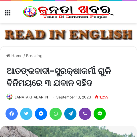
Menu
Home
/
Breaking
ଆତଙ୍କବାଦୀ-ସୁରକ୍ଷାକର୍ମୀ ଗୁଳି
ବିନିମୟରେ ୩ ଯବାନ ସହିଦ
JANATAKHABAR.IN
September 13, 2023
1,259
Facebook
Twitter
Messenger
WhatsApp
Telegram
Viber
Line