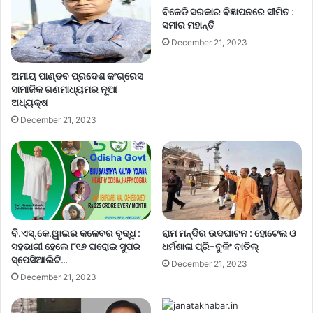
ବିଜେଡି ସରକାର ବିଜ୍ଞାପନରେ ସୀମିତ :
ସମୀର ମହାନ୍ତି
December 21, 2023
ଅମୀୟ ପାଣ୍ଡବ ପ୍ରଦେଶ କଂଗ୍ରେସ
ସାମାଜିକ ଗଣମାଧ୍ୟମର ନୂଆ
ଅଧ୍ୟକ୍ଷ
December 21, 2023
ବି.ଏସ୍.କେ.ୱାଇର କଳେବର ବୃଦ୍ଧି :
ରାମ ମନ୍ଦିର ଉଦଘାଟନ : ହୋଟେଲ ଓ
ସହଭାଗୀ ହେଲେ ୮୧୬ ଘରୋଇ ସୁପର
ଧର୍ମଶାଳା ପ୍ରି-ବୁକିଂ ବାତିଲ୍
ସ୍ପେସିଆଲିଟି…
December 21, 2023
December 21, 2023