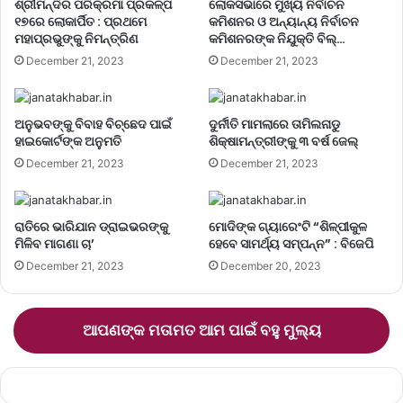
ଶ୍ରୀମନ୍ଦିର ପରିକ୍ରମା ପ୍ରକଳ୍ପ
ଲୋକସଭାରେ ମୁଖ୍ୟ ନିର୍ବାଚନ
୧୭ରେ ଲୋକାର୍ପିତ : ପ୍ରଥମେ
କମିଶନର ଓ ଅନ୍ୟାନ୍ୟ ନିର୍ବାଚନ
ମହାପ୍ରଭୁଙ୍କୁ ନିମନ୍ତ୍ରିଣ
କମିଶନରଙ୍କ ନିଯୁକ୍ତି ବିଲ୍…
December 21, 2023
December 21, 2023
ଅନୁଭବଙ୍କୁ ବିବାହ ବିଚ୍ଛେଦ ପାଇଁ
ଦୁର୍ନୀତି ମାମଲାରେ ତାମିଲନାଡୁ
ହାଇକୋର୍ଟଙ୍କ ଅନୁମତି
ଶିକ୍ଷାମନ୍ତ୍ରୀଙ୍କୁ ୩ ବର୍ଷ ଜେଲ୍‌
December 21, 2023
December 21, 2023
ରାତିରେ ଭାରିଯାନ ଡ୍ରାଇଭରଙ୍କୁ
ମୋଦିଙ୍କ ଗ୍ୟାରେଂଟି “ଶିଳ୍ପୀକୁଳ
ମିଳିବ ମାଗଣା ଚା’
ହେବେ ସାମର୍ଥ୍ୟ ସମ୍ପନ୍ନ” : ବିଜେପି
December 21, 2023
December 20, 2023
ଆପଣଙ୍କ ମତାମତ ଆମ ପାଇଁ ବହୁ ମୁଲ୍ୟ