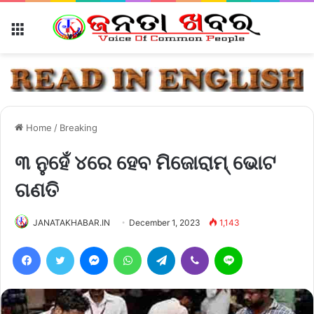
Menu
Home
/
Breaking
୩ ନୁହେଁ ୪ରେ ହେବ ମିଜୋରାମ୍ ଭୋଟ
ଗଣତି
JANATAKHABAR.IN
December 1, 2023
1,143
Facebook
Twitter
Messenger
WhatsApp
Telegram
Viber
Line