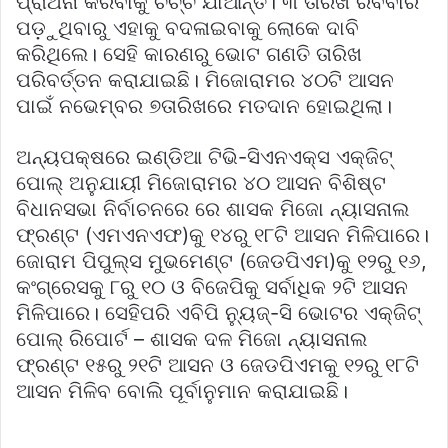
ପ୍ରାର୍ଥନା କରିବାକୁ ଚର୍ଚ୍ଚ ଯାଆନ୍ତି। ୩ ତାରିଖ ରବିବାର
ପଡ଼ୁଥିବାରୁ ଏହାକୁ ବଦଳାଇବାକୁ ଲୋକେ ଦାବି
କରିଥିଲେ। ସେହି କାରଣରୁ ଭୋଟ ଗଣତି ତାରିଖ
ପରିବର୍ତ୍ତନ କରାଯାଇଛି। ମିଜୋରାମର ୪୦ଟି ଆସନ
ପାଇଁ ନଭେମ୍ବର ୭ତାରିଖରେ ମତଦାନ ହୋଇଥିଲା।
ଅନ୍ୟପକ୍ଷରେ ଇଣ୍ଡିଆ ଟିଭି-ସିଏନଏକ୍ସ ଏକ୍ଜିଟ୍
ପୋଲ୍ ଅନୁଯାୟୀ ମିଜୋରାମର ୪୦ ଆସନ ବିଶିଷ୍ଟ
ବିଧାନସଭା ନିର୍ବାଚନରେ ରେ ଶାସକ ମିଜୋ ନ୍ୟାସନାଲ
ଫ୍ରଣ୍ଟ (ଏମଏନଏଫ)କୁ ୧୪ରୁ ୧୮ଟି ଆସନ ମିଳିପାରେ।
ଜୋରାମ ପିପୁଲ୍ସ ମୁଭମେଣ୍ଟ (ଜେଡପିଏମ)କୁ ୧୨ରୁ ୧୬,
କଂଗ୍ରେସକୁ ୮ରୁ ୧୦ ଓ ବିଜେପିକୁ ସର୍ବାଧିକ ୨ଟି ଆସନ
ମିଳିପାରେ। ସେହିପରି ଏବିପି ନ୍ୟୁଜ୍-ସି ଭୋଟର ଏକ୍ଜିଟ୍
ପୋଲ୍ ରିପୋର୍ଟ – ଶାସକ ଦଳ ମିଜୋ ନ୍ୟାସନାଲ
ଫ୍ରଣ୍ଟ ୧୫ରୁ ୨୧ଟି ଆସନ ଓ ଜେଡପିଏମକୁ ୧୨ରୁ ୧୮ଟି
ଆସନ ମିଳିବ ବୋଲି ପୂର୍ବାନୁମାନ କରାଯାଇଛି।