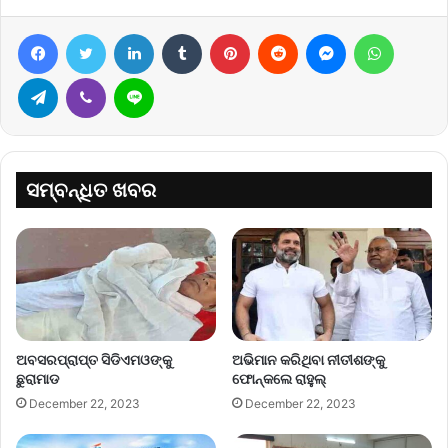
Facebook
Twitter
LinkedIn
Tumblr
Pinterest
Reddit
Messenger
WhatsA
Telegram
Viber
Line
ସମ୍ବନ୍ଧିତ ଖବର
ଅବସରପ୍ରାପ୍ତ ସିଡିଏମଓଙ୍କୁ
ଅଭିମାନ କରିଥିବା ନୀତୀଶଙ୍କୁ
ଛୁରାମାଡ
ଫୋନ୍‌କଲେ ରାହୁଲ୍‌
December 22, 2023
December 22, 2023