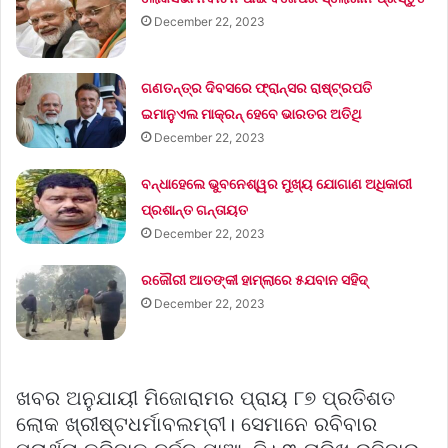
December 22, 2023
ଗଣତନ୍ତ୍ର ଦିବସରେ ଫ୍ରାନ୍ସର ରାଷ୍ଟ୍ରପତି
ଇମାନୁଏଲ ମାକ୍ରନ୍‌ ହେବେ ଭାରତର ଅତିଥି
December 22, 2023
ବନ୍ଧାହେଲେ ଭୁବନେଶ୍ୱର ମୁଖ୍ୟ ଯୋଗାଣ ଅଧିକାରୀ
ପ୍ରଶାନ୍ତ ଗନ୍ତାୟତ
December 22, 2023
ରଜୌରୀ ଆତଙ୍କୀ ହାମ୍‌ଲାରେ ୫ଯବାନ ସହିଦ୍
December 22, 2023
ଖବର ଅନୁଯାୟୀ ମିଜୋରାମର ପ୍ରାୟ ୮୭ ପ୍ରତିଶତ
ଲୋକ ଖ୍ରୀଷ୍ଟଧର୍ମାବଲମ୍ବୀ। ସେମାନେ ରବିବାର