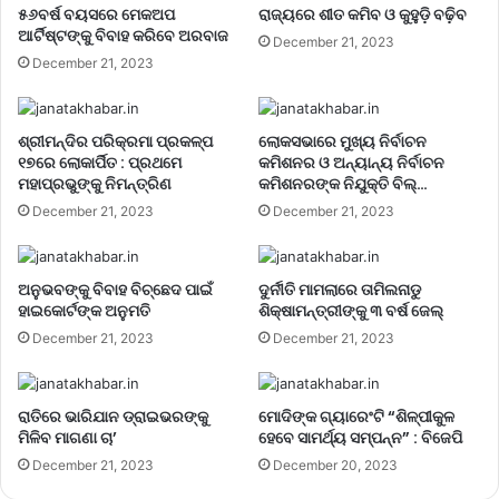
୫୬ବର୍ଷ ବୟସରେ ମେକଅପ
ରାଜ୍ୟରେ ଶୀତ କମିବ ଓ କୁହୁଡ଼ି ବଢ଼ିବ
ଆର୍ଟିଷ୍ଟଙ୍କୁ ବିବାହ କରିବେ ଅରବାଜ
December 21, 2023
December 21, 2023
ଶ୍ରୀମନ୍ଦିର ପରିକ୍ରମା ପ୍ରକଳ୍ପ
ଲୋକସଭାରେ ମୁଖ୍ୟ ନିର୍ବାଚନ
୧୭ରେ ଲୋକାର୍ପିତ : ପ୍ରଥମେ
କମିଶନର ଓ ଅନ୍ୟାନ୍ୟ ନିର୍ବାଚନ
ମହାପ୍ରଭୁଙ୍କୁ ନିମନ୍ତ୍ରିଣ
କମିଶନରଙ୍କ ନିଯୁକ୍ତି ବିଲ୍…
December 21, 2023
December 21, 2023
ଅନୁଭବଙ୍କୁ ବିବାହ ବିଚ୍ଛେଦ ପାଇଁ
ଦୁର୍ନୀତି ମାମଲାରେ ତାମିଲନାଡୁ
ହାଇକୋର୍ଟଙ୍କ ଅନୁମତି
ଶିକ୍ଷାମନ୍ତ୍ରୀଙ୍କୁ ୩ ବର୍ଷ ଜେଲ୍‌
December 21, 2023
December 21, 2023
ରାତିରେ ଭାରିଯାନ ଡ୍ରାଇଭରଙ୍କୁ
ମୋଦିଙ୍କ ଗ୍ୟାରେଂଟି “ଶିଳ୍ପୀକୁଳ
ମିଳିବ ମାଗଣା ଚା’
ହେବେ ସାମର୍ଥ୍ୟ ସମ୍ପନ୍ନ” : ବିଜେପି
December 21, 2023
December 20, 2023