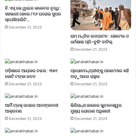
ବି.ଏସ୍.କେ.ୱାଇର କଳେବର ବୃଦ୍ଧି :
ସହଭାଗୀ ହେଲେ ୮୧୬ ଘରୋଇ ସୁପର
ସ୍ପେସିଆଲିଟି…
December 21, 2023
ରାମ ମନ୍ଦିର ଉଦଘାଟନ : ହୋଟେଲ ଓ
ଧର୍ମଶାଳା ପ୍ରି-ବୁକିଂ ବାତିଲ୍
December 21, 2023
ଓଡ଼ିଶାରେ ଆୟକର ଚଢଉ : ୩୫୧
ପ୍ରଧାନମନ୍ତ୍ରୀଙ୍କୁ ପକେଟମାର କହି
କୋଟି ଟଙ୍କା ଜବତ
ଅଡ଼ୁଆରେ ରାହୁଲ
December 21, 2023
December 21, 2023
ଆର୍ମି ଟ୍ରକ୍ ଉପରେ ଆତଙ୍କବାଦୀ
ଭିଜିଲାନ୍ସ ଜାଲରେ ଭୁବନେଶ୍ୱର
ଆକ୍ରମଣ
ମୁଖ୍ୟ ଯୋଗାଣ ଅଧିକାରୀ
December 21, 2023
December 21, 2023