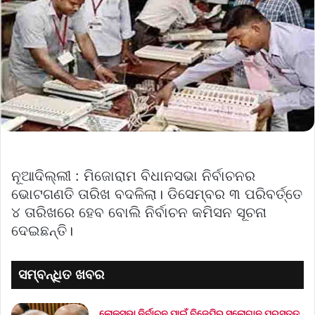
ନୂଆଦିଲ୍ଲୀ : ମିଜୋରାମ ବିଧାନସଭା ନିର୍ବାଚନର
ଭୋଟଗଣତି ତାରିଖ ବଦଳିଲା। ଡିସେମ୍ବର ୩ ପରିବର୍ତ୍ତେ
୪ ତାରିଖରେ ହେବ ବୋଲି ନିର୍ବାଚନ କମିସନ ସୂଚନା
ଦେଇଛନ୍ତି।
ସମ୍ବନ୍ଧିତ ଖବର
ଲୋକସଭା ନିର୍ବାଚନ ପାଇଁ ବିଜେପିର ସ୍ଲୋଗାନ ପ୍ରସ୍ତୁତ