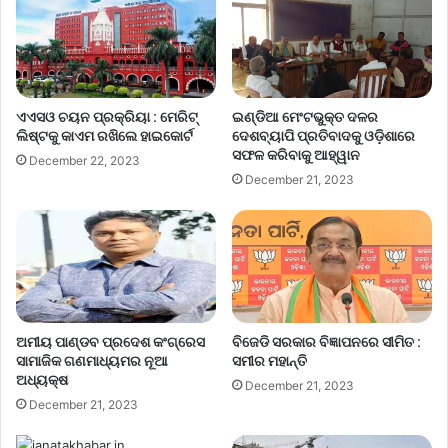
ଏଏସଓ ଚୟନ ପ୍ରକ୍ରିୟା : ମେରିଟ୍
ଇଣ୍ଡିଆ ମେଂଟଭୁକ୍ତ ଦଳର
ଲିଷ୍ଟକୁ କାଏମ ରଖିଲେ ହାଇକୋର୍ଟ
ଦେଶବ୍ୟାପି ପ୍ରତିବାଦକୁ ଓଡ଼ିଶାରେ
ସଫଳ କରିବାକୁ ଆହ୍ୱାନ
December 22, 2023
December 21, 2023
ଅମୀୟ ପାଣ୍ଡବ ପ୍ରଦେଶ କଂଗ୍ରେସ
ବିଜେଡି ସରକାର ବିଜ୍ଞାପନରେ ସୀମିତ :
ସାମାଜିକ ଗଣମାଧ୍ୟମର ନୂଆ
ସମୀର ମହାନ୍ତି
ଅଧ୍ୟକ୍ଷ
December 21, 2023
December 21, 2023