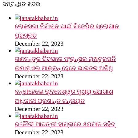
ସମ୍ବନ୍ଧିତ ଖବର
ଲୋକସଭା ନିର୍ବାଚନ ପାଇଁ ବିଜେପିର ସ୍ଲୋଗାନ
ପ୍ରସ୍ତୁତ
December 22, 2023
ଗଣତନ୍ତ୍ର ଦିବସରେ ଫ୍ରାନ୍ସର ରାଷ୍ଟ୍ରପତି
ଇମାନୁଏଲ ମାକ୍ରନ୍‌ ହେବେ ଭାରତର ଅତିଥି
December 22, 2023
ବନ୍ଧାହେଲେ ଭୁବନେଶ୍ୱର ମୁଖ୍ୟ ଯୋଗାଣ
ଅଧିକାରୀ ପ୍ରଶାନ୍ତ ଗନ୍ତାୟତ
December 22, 2023
ରଜୌରୀ ଆତଙ୍କୀ ହାମ୍‌ଲାରେ ୫ଯବାନ ସହିଦ୍
December 22, 2023