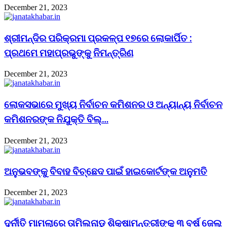
December 21, 2023
ଶ୍ରୀମନ୍ଦିର ପରିକ୍ରମା ପ୍ରକଳ୍ପ ୧୭ରେ ଲୋକାର୍ପିତ :
ପ୍ରଥମେ ମହାପ୍ରଭୁଙ୍କୁ ନିମନ୍ତ୍ରିଣ
December 21, 2023
ଲୋକସଭାରେ ମୁଖ୍ୟ ନିର୍ବାଚନ କମିଶନର ଓ ଅନ୍ୟାନ୍ୟ ନିର୍ବାଚନ
କମିଶନରଙ୍କ ନିଯୁକ୍ତି ବିଲ୍…
December 21, 2023
ଅନୁଭବଙ୍କୁ ବିବାହ ବିଚ୍ଛେଦ ପାଇଁ ହାଇକୋର୍ଟଙ୍କ ଅନୁମତି
December 21, 2023
ଦୁର୍ନୀତି ମାମଲାରେ ତାମିଲନାଡୁ ଶିକ୍ଷାମନ୍ତ୍ରୀଙ୍କୁ ୩ ବର୍ଷ ଜେଲ୍‌