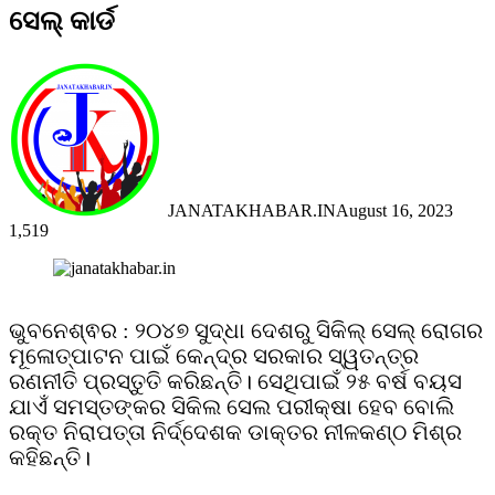
ସେଲ୍‌ କାର୍ଡ
JANATAKHABAR.IN
August 16, 2023
1,519
Facebook
Twitter
Messenger
Messenger
WhatsApp
Telegram
Viber
Line
ଭୁବନେଶ୍ଵର : ୨୦୪୭ ସୁଦ୍ଧା ଦେଶରୁ ସିକିଲ୍‌ ସେଲ୍‌ ରୋଗର
ମୂଳୋତ୍ପାଟନ ପାଇଁ କେନ୍ଦ୍ର ସରକାର ସ୍ୱତନ୍ତ୍ର
ରଣନୀତି ପ୍ରସ୍ତୁତି କରିଛନ୍ତି। ସେଥିପାଇଁ ୨୫ ବର୍ଷ ବୟସ
ଯାଏଁ ସମସ୍ତଙ୍କର ସିକିଲ ସେଲ ପରୀକ୍ଷା ହେବ ବୋଲି
ରକ୍ତ ନିରାପତ୍ତା ନିର୍ଦ୍ଦେଶକ ଡାକ୍ତର ନୀଳକଣ୍ଠ ମିଶ୍ର
କହିଛନ୍ତି।