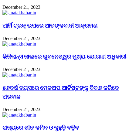
December 21, 2023
ଆର୍ମି ଟ୍ରକ୍ ଉପରେ ଆତଙ୍କବାଦୀ ଆକ୍ରମଣ
December 21, 2023
ଭିଜିଲାନ୍ସ ଜାଲରେ ଭୁବନେଶ୍ୱର ମୁଖ୍ୟ ଯୋଗାଣ ଅଧିକାରୀ
December 21, 2023
୫୬ବର୍ଷ ବୟସରେ ମେକଅପ ଆର୍ଟିଷ୍ଟଙ୍କୁ ବିବାହ କରିବେ
ଅରବାଜ
December 21, 2023
ରାଜ୍ୟରେ ଶୀତ କମିବ ଓ କୁହୁଡ଼ି ବଢ଼ିବ