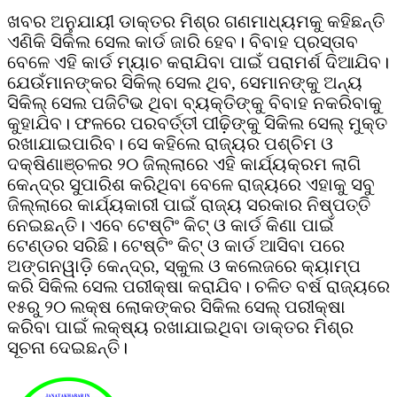
ଖବର ଅନୁଯାୟୀ ଡାକ୍ତର ମିଶ୍ର ଗଣମାଧ୍ୟମକୁ କହିଛନ୍ତି
ଏଣିକି ସିକିଲ ସେଲ କାର୍ଡ ଜାରି ହେବ। ବିବାହ ପ୍ରସ୍ତାବ
ବେଳେ ଏହି କାର୍ଡ ମ୍ୟାଚ କରାଯିବା ପାଇଁ ପରାମର୍ଶ ଦିଆଯିବ।
ଯେଉଁମାନଙ୍କର ସିକିଲ୍‌ ସେଲ ଥିବ, ସେମାନଙ୍କୁ ଅନ୍ୟ
ସିକିଲ୍‌ ସେଲ ପଜିଟିଭ ଥିବା ବ୍ୟକ୍ତିଙ୍କୁ ବିବାହ ନକରିବାକୁ
କୁହାଯିବ। ଫଳରେ ପରବର୍ତ୍ତୀ ପୀଢ଼ିଙ୍କୁ ସିକିଲ ସେଲ୍‌ ମୁକ୍ତ
ରଖାଯାଇପାରିବ। ସେ କହିଲେ ରାଜ୍ୟର ପଶ୍ଚିମ ଓ
ଦକ୍ଷିଣାଞ୍ଚଳର ୨୦ ଜିଲ୍ଲାରେ ଏହି କାର୍ଯ୍ୟକ୍ରମ ଲାଗି
କେନ୍ଦ୍ର ସୁପାରିଶ କରିଥିବା ବେଳେ ରାଜ୍ୟରେ ଏହାକୁ ସବୁ
ଜିଲ୍ଲାରେ କାର୍ଯ୍ୟକାରୀ ପାଇଁ ରାଜ୍ୟ ସରକାର ନିଷ୍ପତ୍ତି
ନେଇଛନ୍ତି। ଏବେ ଟେଷ୍ଟିଂ କିଟ୍‌ ଓ କାର୍ଡ କିଣା ପାଇଁ
ଟେଣ୍ଡର ସରିଛି। ଟେଷ୍ଟିଂ କିଟ୍‌ ଓ କାର୍ଡ ଆସିବା ପରେ
ଅଙ୍ଗନୱାଡ଼ି କେନ୍ଦ୍ର, ସ୍କୁଲ ଓ କଲେଜରେ କ୍ୟାମ୍ପ
କରି ସିକିଲ ସେଲ ପରୀକ୍ଷା କରାଯିବ। ଚଳିତ ବର୍ଷ ରାଜ୍ୟରେ
୧୫ରୁ ୨୦ ଲକ୍ଷ ଲୋକଙ୍କର ସିକିଲ ସେଲ୍‌ ପରୀକ୍ଷା
କରିବା ପାଇଁ ଲକ୍ଷ୍ୟ ରଖାଯାଇଥିବା ଡାକ୍ତର ମିଶ୍ର
ସୂଚନା ଦେଇଛନ୍ତି।