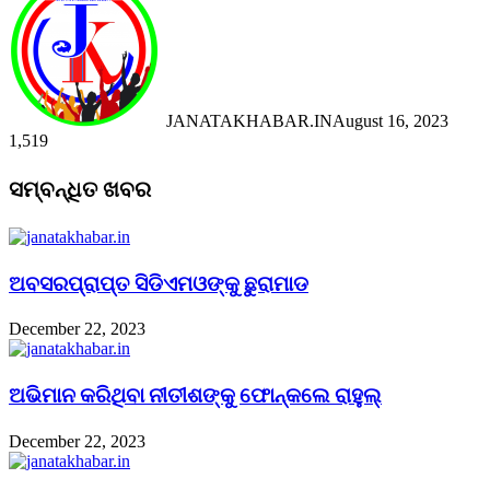
JANATAKHABAR.IN
August 16, 2023
1,519
Facebook
Twitter
Messenger
Messenger
WhatsApp
Telegram
Viber
Line
Facebook
Twitter
LinkedIn
Tumblr
Pinterest
Reddit
Messenger
Messenger
WhatsApp
Telegram
Viber
Line
ସମ୍ବନ୍ଧିତ ଖବର
ଅବସରପ୍ରାପ୍ତ ସିଡିଏମଓଙ୍କୁ ଛୁରାମାଡ
December 22, 2023
ଅଭିମାନ କରିଥିବା ନୀତୀଶଙ୍କୁ ଫୋନ୍‌କଲେ ରାହୁଲ୍‌
December 22, 2023