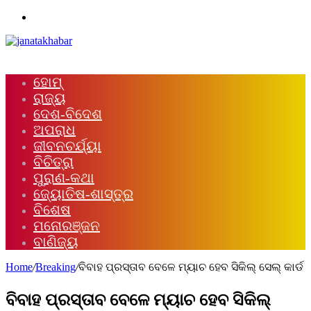
Menu
ହୋମ୍
ରାଜ୍ୟ
ଦେଶ-ବିଦେଶ
ଅପରାଧ
ଜୀବନଚର୍ଯ୍ୟା
ବିଚିତ୍ରା
ପୁରାଣ-କଥା
ଜ୍ୟୋତିଷ-ଶାସ୍ତ୍ର
ବିଶେଷ
ମନୋରଞ୍ଜନ
ବାଣିଜ୍ୟ
Home
/
Breaking
/
ବିବାହ ପ୍ରସ୍ତାବ ବେଳେ ମ୍ୟାଚ ହେବ ସିକିଲ୍‌ ସେଲ୍‌ କାର୍ଡ
ବିବାହ ପ୍ରସ୍ତାବ ବେଳେ ମ୍ୟାଚ ହେବ ସିକିଲ୍‌