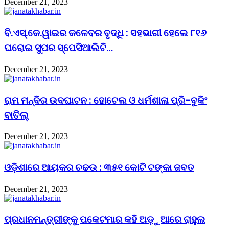
December 21, 2023
ବି.ଏସ୍.କେ.ୱାଇର କଳେବର ବୃଦ୍ଧି : ସହଭାଗୀ ହେଲେ ୮୧୬
ଘରୋଇ ସୁପର ସ୍ପେସିଆଲିଟି…
December 21, 2023
ରାମ ମନ୍ଦିର ଉଦଘାଟନ : ହୋଟେଲ ଓ ଧର୍ମଶାଳା ପ୍ରି-ବୁକିଂ
ବାତିଲ୍
December 21, 2023
ଓଡ଼ିଶାରେ ଆୟକର ଚଢଉ : ୩୫୧ କୋଟି ଟଙ୍କା ଜବତ
December 21, 2023
ପ୍ରଧାନମନ୍ତ୍ରୀଙ୍କୁ ପକେଟମାର କହି ଅଡ଼ୁଆରେ ରାହୁଲ