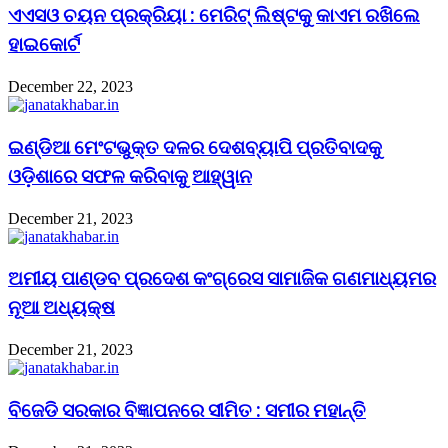
ଏଏସଓ ଚୟନ ପ୍ରକ୍ରିୟା : ମେରିଟ୍ ଲିଷ୍ଟକୁ କାଏମ ରଖିଲେ
ହାଇକୋର୍ଟ
December 22, 2023
ଇଣ୍ଡିଆ ମେଂଟଭୁକ୍ତ ଦଳର ଦେଶବ୍ୟାପି ପ୍ରତିବାଦକୁ
ଓଡ଼ିଶାରେ ସଫଳ କରିବାକୁ ଆହ୍ୱାନ
December 21, 2023
ଅମୀୟ ପାଣ୍ଡବ ପ୍ରଦେଶ କଂଗ୍ରେସ ସାମାଜିକ ଗଣମାଧ୍ୟମର
ନୂଆ ଅଧ୍ୟକ୍ଷ
December 21, 2023
ବିଜେଡି ସରକାର ବିଜ୍ଞାପନରେ ସୀମିତ : ସମୀର ମହାନ୍ତି