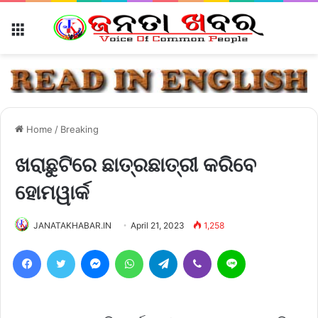
Menu
Home
/
Breaking
ଖରାଛୁଟିରେ ଛାତ୍ରଛାତ୍ରୀ କରିବେ
ହୋମୱାର୍କ
JANATAKHABAR.IN
April 21, 2023
1,258
Facebook
Twitter
Messenger
WhatsApp
Telegram
Viber
Line