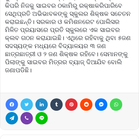
କିପରି ନିଜକୁ ସାଇବର ଠକାମିରୁ ରକ୍ଷାକରିପାରିବେ
ସେଥିପ୍ରତି ଅଭିଭାବକଙ୍କୁ ସ୍କୁଲର ଶିକ୍ଷକ ସଚେତନ
କରାଇଛନ୍ତି। ସରକାର ଓ କମିଶନରେଟ ପୋଲିସର
ମିଳିତ ପ୍ରୟାସରେ ପ୍ରତି ସ୍କୁଲରେ ଏକ ସାଇବର
କ୍ଲବ ଗଠନ କରାଯାଇଛି। ଏଥିରେ ରହିବାକୁ ଥିବା ୫ଜଣ
ସଦସ୍ୟଙ୍କ ମଧ୍ୟରେ ବିଦ୍ୟାଳୟର ୩ ଜଣ
ଛାତ୍ରଛାତ୍ରୀ ଓ ୨ ଜଣ ଶିକ୍ଷକ ରହିବେ। ସେମାନଙ୍କୁ
ପିଲାଙ୍କୁ ସାଇବର ମିତ୍ରର ବ୍ୟାଜ୍ ଦିଆଯିବ ବୋଲି
ଜଣାପଡିଛି।
Facebook
Twitter
LinkedIn
Tumblr
Pinterest
Reddit
Messenger
WhatsA
Telegram
Viber
Line