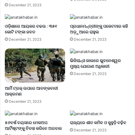
December 21, 2023
ଓଡ଼ିଶାରେ ଆୟକର ଚଢଉ : ୩୫୧
ପ୍ରଧାନମନ୍ତ୍ରୀଙ୍କୁ ପକେଟମାର କହି
କୋଟି ଟଙ୍କା ଜବତ
ଅଡ଼ୁଆରେ ରାହୁଲ
December 21, 2023
December 21, 2023
ଭିଜିଲାନ୍ସ ଜାଲରେ ଭୁବନେଶ୍ୱର
ମୁଖ୍ୟ ଯୋଗାଣ ଅଧିକାରୀ
December 21, 2023
ଆର୍ମି ଟ୍ରକ୍ ଉପରେ ଆତଙ୍କବାଦୀ
ଆକ୍ରମଣ
December 21, 2023
୫୬ବର୍ଷ ବୟସରେ ମେକଅପ
ରାଜ୍ୟରେ ଶୀତ କମିବ ଓ କୁହୁଡ଼ି ବଢ଼ିବ
ଆର୍ଟିଷ୍ଟଙ୍କୁ ବିବାହ କରିବେ ଅରବାଜ
December 21, 2023