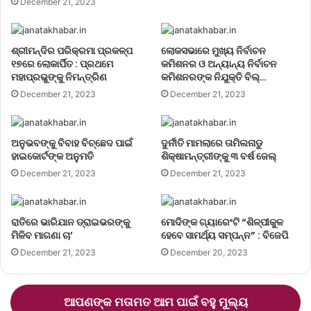
December 21, 2023
ଶ୍ରୀମନ୍ଦିର ପରିକ୍ରମା ପ୍ରକଳ୍ପ
ଲୋକସଭାରେ ମୁଖ୍ୟ ନିର୍ବାଚନ
୧୭ରେ ଲୋକାର୍ପିତ : ପ୍ରଥମେ
କମିଶନର ଓ ଅନ୍ୟାନ୍ୟ ନିର୍ବାଚନ
ମହାପ୍ରଭୁଙ୍କୁ ନିମନ୍ତ୍ରିଣ
କମିଶନରଙ୍କ ନିଯୁକ୍ତି ବିଲ୍…
December 21, 2023
December 21, 2023
ଅନୁଭବଙ୍କୁ ବିବାହ ବିଚ୍ଛେଦ ପାଇଁ
ଦୁର୍ନୀତି ମାମଲାରେ ତାମିଲନାଡୁ
ହାଇକୋର୍ଟଙ୍କ ଅନୁମତି
ଶିକ୍ଷାମନ୍ତ୍ରୀଙ୍କୁ ୩ ବର୍ଷ ଜେଲ୍‌
December 21, 2023
December 21, 2023
ରାତିରେ ଭାରିଯାନ ଡ୍ରାଇଭରଙ୍କୁ
ମୋଦିଙ୍କ ଗ୍ୟାରେଂଟି “ଶିଳ୍ପୀକୁଳ
ମିଳିବ ମାଗଣା ଚା’
ହେବେ ସାମର୍ଥ୍ୟ ସମ୍ପନ୍ନ” : ବିଜେପି
December 21, 2023
December 20, 2023
ଆପଣଙ୍କ ମତାମତ ଆମ ପାଇଁ ବହୁ ମୁଲ୍ୟ