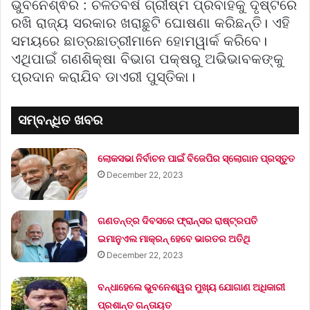
ଭୁବନେଶ୍ଵର : ଚଳିତବର୍ଷ ଗ୍ରୀଷ୍ମ ପ୍ରବାହକୁ ଦୃଷ୍ଟିରେ
ରଖି ରାଜ୍ୟ ସରକାର ଖରାଛୁଟି ଘୋଷଣା କରିଛନ୍ତି। ଏହି
ସମୟରେ ଛାତ୍ରଛାତ୍ରୀମାନେ ହୋମୱାର୍କ କରିବେ।
ଏଥିପାଇଁ ଗଣଶିକ୍ଷା ବିଭାଗ ପକ୍ଷରୁ ଅଭିଭାବକଙ୍କୁ
ପ୍ରଦାନ କରାଯିବ ଡାଏରୀ ପୁସ୍ତିକା।
ସମ୍ବନ୍ଧିତ ଖବର
ଲୋକସଭା ନିର୍ବାଚନ ପାଇଁ ବିଜେପିର ସ୍ଲୋଗାନ ପ୍ରସ୍ତୁତ
December 22, 2023
ଗଣତନ୍ତ୍ର ଦିବସରେ ଫ୍ରାନ୍ସର ରାଷ୍ଟ୍ରପତି
ଇମାନୁଏଲ ମାକ୍ରନ୍‌ ହେବେ ଭାରତର ଅତିଥି
December 22, 2023
ବନ୍ଧାହେଲେ ଭୁବନେଶ୍ୱର ମୁଖ୍ୟ ଯୋଗାଣ ଅଧିକାରୀ
ପ୍ରଶାନ୍ତ ଗନ୍ତାୟତ