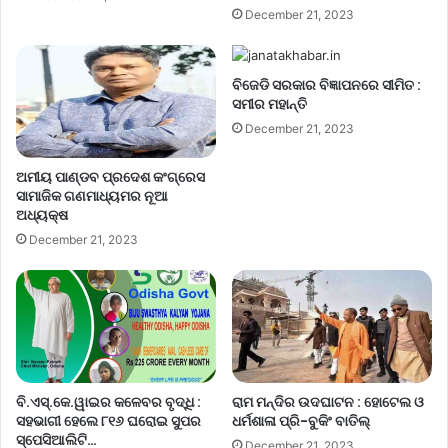
December 21, 2023
ବିଜେଡି ସରକାର ବିଜ୍ଞାପନରେ ସୀମିତ :
ସମୀର ମହାନ୍ତି
December 21, 2023
ଅମୀୟ ପାଣ୍ଡବ ପ୍ରଦେଶ କଂଗ୍ରେସ
ସାମାଜିକ ଗଣମାଧ୍ୟମର ନୂଆ
ଅଧ୍ୟକ୍ଷ
December 21, 2023
ବି.ଏସ୍.କେ.ୱାଇର କଳେବର ବୃଦ୍ଧି :
ରାମ ମନ୍ଦିର ଉଦଘାଟନ : ହୋଟେଲ ଓ
ସହଭାଗୀ ହେଲେ ୮୧୬ ଘରୋଇ ସୁପର
ଧର୍ମଶାଳା ପ୍ରି-ବୁକିଂ ବାତିଲ୍
ସ୍ପେସିଆଲିଟି…
December 21, 2023