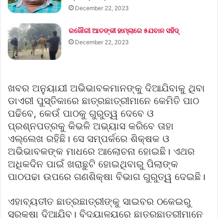
December 22, 2023
ରଜୌରୀ ଆତଙ୍କୀ ହାମ୍‌ଲାରେ ୫ଯବାନ ସହିଦ୍
December 22, 2023
ଖବର ଅନୁୟାଯୀ ଅଭିଭାବକମାନଙ୍କୁ ଦିଆଯିବାକୁ ଥିବା
ଡାଏରୀ ପୁସ୍ତିକାରେ ଛାତ୍ରଛାତ୍ରୀମାନେ କେମିତି ପାଠ
ପଢିବେ, କେଉଁ ପାଠକୁ ଗୁରୁତ୍ୱ ଦେବେ ଓ
ପ୍ରଶ୍ନପତ୍ରକୁ କିଭଳି ଅଭ୍ୟାସ କରିବେ ତାହା
ଏଲ୍ଲେଖ ରହିଛି। ସେ ସମ୍ପର୍କରେ ଶିକ୍ଷକ ଓ
ଅଭିଭାବକଙ୍କ ମାଧରେ ଆଲୋଚନା ହୋଇଛି। ଏଥର
ଅଧିକଦିନ ପାଇଁ ଖରାଛୁଟି ହୋଇଥିବାରୁ ପିଲାଙ୍କ
ପାଠପଢା ଉପରେ ଗଣଶିକ୍ଷା ବିଭାଗ ଗୁରୁତ୍ୱ ଦେଇଛି।
ଏହାବ୍ୟତୀତ ଛାତ୍ରଛାତ୍ରୀଙ୍କୁ ସାଇବର ଠକେଇରୁ
ସୁରକ୍ଷା ଦିଆଯିବ। ବିଦ୍ୟାଳୟରେ ଛାତ୍ରଛାତ୍ରୀମାନେ