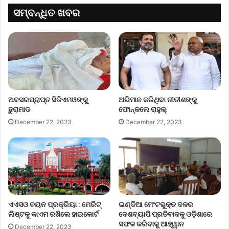
ସମ୍ବନ୍ଧିତ ଖବର
ଅବସରପ୍ରାପ୍ତ ସିଡିଏମଓଙ୍କୁ
ଅଭିମାନ କରିଥିବା ନୀତୀଶଙ୍କୁ
ଛୁରାମାଡ
ଫୋନ୍‌କଲେ ରାହୁଲ୍‌
December 22, 2023
December 22, 2023
ଏଏସଓ ଚୟନ ପ୍ରକ୍ରିୟା : ମେରିଟ୍
ଇଣ୍ଡିଆ ମେଂଟଭୁକ୍ତ ଦଳର
ଲିଷ୍ଟକୁ କାଏମ ରଖିଲେ ହାଇକୋର୍ଟ
ଦେଶବ୍ୟାପି ପ୍ରତିବାଦକୁ ଓଡ଼ିଶାରେ
ସଫଳ କରିବାକୁ ଆହ୍ୱାନ
December 22, 2023